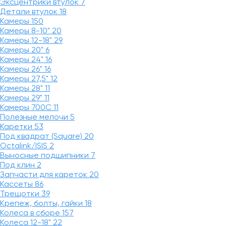
Эксцентрики втулок
7
Детали втулок
18
Камеры
150
Камеры 8-10"
20
Камеры 12-18"
29
Камеры 20"
6
Камеры 24"
16
Камеры 26"
16
Камеры 27,5"
12
Камеры 28"
11
Камеры 29"
11
Камеры 700C
11
Полезные мелочи
5
Каретки
53
Под квадрат (Square)
20
Octalink/ISIS
2
Выносные подшипники
7
Под клин
2
Запчасти для кареток
20
Кассеты
86
Трещотки
39
Крепеж, болты, гайки
18
Колеса в сборе
157
Колеса 12-18"
22