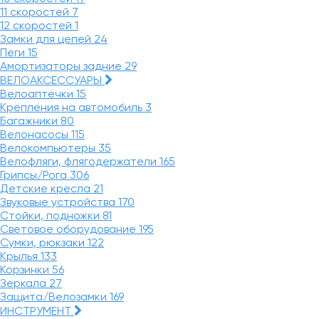
11 скоростей
7
12 скоростей
1
Замки для цепей
24
Пеги
15
Амортизаторы задние
29
ВЕЛОАКСЕССУАРЫ
Велоаптечки
15
Крепления на автомобиль
3
Багажники
80
Велонасосы
115
Велокомпьютеры
35
Велофляги, флягодержатели
165
Грипсы/Рога
306
Детские кресла
21
Звуковые устройства
170
Стойки, подножки
81
Световое оборудование
195
Сумки, рюкзаки
122
Крылья
133
Корзинки
56
Зеркала
27
Защита/Велозамки
169
ИНСТРУМЕНТ