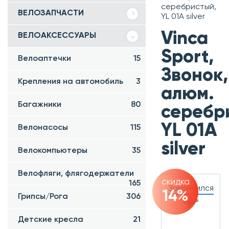
серебристый,
ВЕЛОЗАПЧАСТИ
YL 01A silver
Vinca
ВЕЛОАКСЕССУАРЫ
Sport,
Велоаптечки
15
Звонок,
Крепления на автомобиль
3
алюм.
Багажники
80
серебр
YL 01A
Велонасосы
115
silver
Велокомпьютеры
35
Велофляги, флягодержатели
скидка
165
Закончился
14%
Грипсы/Рога
306
Детские кресла
21