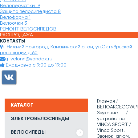
Велоперчатки
19
Защита велосипедиста
8
Велоформа
1
Велоочки
3
РЕМОНТ ВЕЛОСИПЕДОВ
РАСПРОДАЖА
КОНТАКТЫ
г. Нижний Новгород, Канавинский р-он, ул.Октябрьской
революции д.60
g-velonn@yandex.ru
Ежедневно с 9:00 до 19:00
Главная
КАТАЛОГ
ВЕЛОАКСЕССУАР
Звуковые
ЭЛЕКТРОВЕЛОСИПЕДЫ
устройства
VINCA SPORT
Vinca Sport,
ВЕЛОСИПЕДЫ
Звонок, алюм.