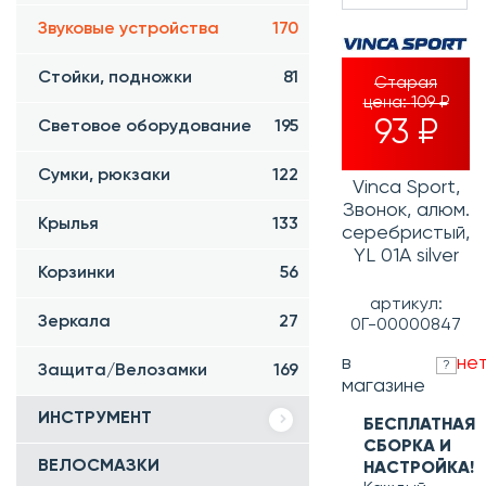
Звуковые устройства
170
Стойки, подножки
81
Старая
цена:
109 ₽
93 ₽
Световое оборудование
195
Сумки, рюкзаки
122
Vinca Sport,
Звонок, алюм.
Крылья
133
серебристый,
YL 01A silver
Корзинки
56
артикул:
Зеркала
27
0Г-00000847
в
не
?
Защита/Велозамки
169
магазине
ИНСТРУМЕНТ
БЕСПЛАТНАЯ
СБОРКА И
ВЕЛОСМАЗКИ
НАСТРОЙКА!