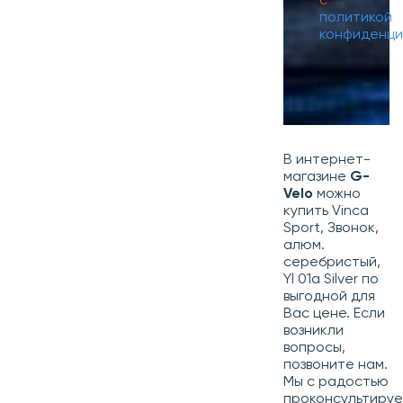
с
политикой
конфиденци
В интернет-
магазине
G-
Velo
можно
купить Vinca
Sport, Звонок,
алюм.
серебристый,
Yl 01a Silver по
выгодной для
Вас цене. Если
возникли
вопросы,
позвоните нам.
Мы с радостью
проконсультиру