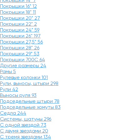
Покрышки 14"
7
Покрышки 16"
12
Покрышки 18"
11
Покрышки 20"
27
Покрышки 22"
2
Покрышки 24"
59
Покрышки 26"
197
Покрышки 27,5"
56
Покрышки 28"
26
Покрышки 29"
53
Покрышки 700C
64
Другие размеры
24
Рамы
5
Рулевые колонки
101
Рули, выносы, штыри
298
Рули
42
Выносы руля
93
Подседельные штыри
78
Подседельные хомуты
83
Седла
244
Системы, шатуны
296
С одной звездой
73
С двумя звездами
20
С тремя звездами
134