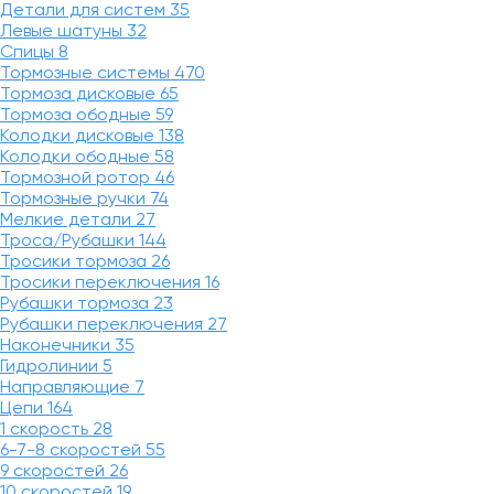
Детали для систем
35
Левые шатуны
32
Спицы
8
Тормозные системы
470
Тормоза дисковые
65
Тормоза ободные
59
Колодки дисковые
138
Колодки ободные
58
Тормозной ротор
46
Тормозные ручки
74
Мелкие детали
27
Троса/Рубашки
144
Тросики тормоза
26
Тросики переключения
16
Рубашки тормоза
23
Рубашки переключения
27
Наконечники
35
Гидролинии
5
Направляющие
7
Цепи
164
1 скорость
28
6-7-8 скоростей
55
9 скоростей
26
10 скоростей
19