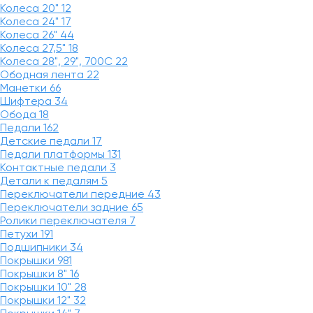
Колеса 20"
12
Колеса 24"
17
Колеса 26"
44
Колеса 27,5"
18
Колеса 28", 29", 700С
22
Ободная лента
22
Манетки
66
Шифтера
34
Обода
18
Педали
162
Детские педали
17
Педали платформы
131
Контактные педали
3
Детали к педалям
5
Переключатели передние
43
Переключатели задние
65
Ролики переключателя
7
Петухи
191
Подшипники
34
Покрышки
981
Покрышки 8"
16
Покрышки 10"
28
Покрышки 12"
32