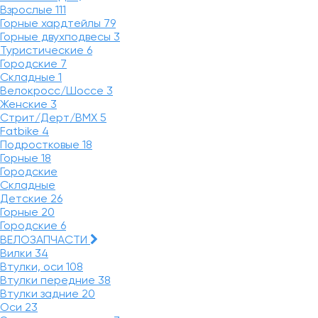
Взрослые
111
Горные хардтейлы
79
Горные двухподвесы
3
Туристические
6
Городские
7
Складные
1
Велокросс/Шоссе
3
Женские
3
Стрит/Дерт/BMX
5
Fatbike
4
Подростковые
18
Горные
18
Городские
Складные
Детские
26
Горные
20
Городские
6
ВЕЛОЗАПЧАСТИ
Вилки
34
Втулки, оси
108
Втулки передние
38
Втулки задние
20
Оси
23