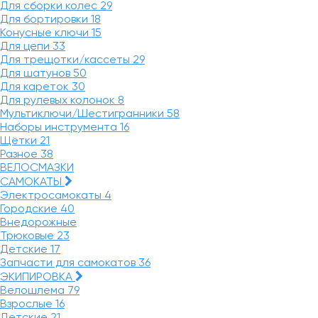
Для сборки колес
29
Для бортировки
18
Конусные ключи
15
Для цепи
33
Для трещотки/кассеты
29
Для шатунов
50
Для кареток
30
Для рулевых колонок
8
Мультиключи/Шестигранники
58
Наборы инструмента
16
Щётки
21
Разное
38
ВЕЛОСМАЗКИ
САМОКАТЫ
Электросамокаты
4
Городские
40
Внедорожные
Трюковые
23
Детские
17
Запчасти для самокатов
36
ЭКИПИРОВКА
Велошлема
79
Взрослые
16
Детские
21