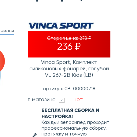
нчился
Старая цена:
278 ₽
236 ₽
Vinca Sport, Комплект
силиконовых фонарей, голубой
VL 267-2B Kids (LB)
артикул: 0В-00000718
в магазине
нет
?
БЕСПЛАТНАЯ СБОРКА И
НАСТРОЙКА!
Каждый велосипед проходит
профессиональную сборку,
протяжку и точную