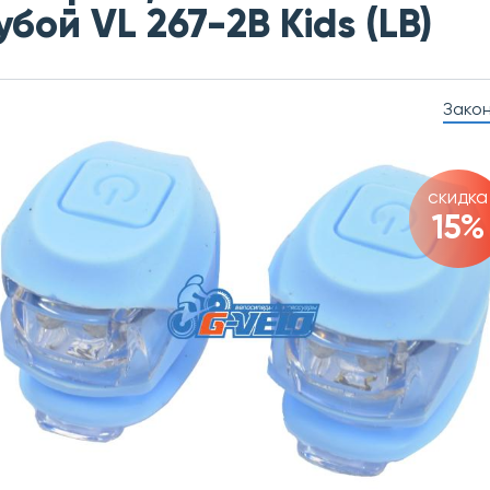
убой VL 267-2B Kids (LB)
Зако
скидка
15%