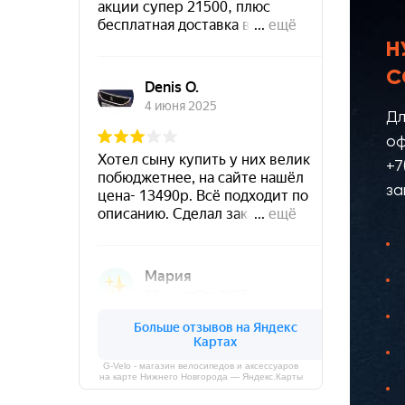
Н
С
Дл
оф
+7
за
G-Velo - магазин велосипедов и аксессуаров
на карте Нижнего Новгорода — Яндекс.Карты