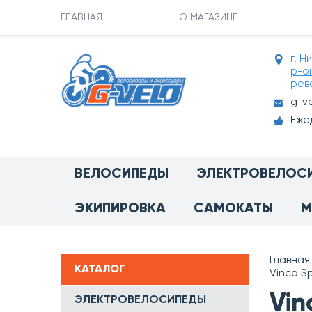
ГЛАВНАЯ
О МАГАЗИНЕ
г. Н
р-о
рев
g-v
Ежед
ВЕЛОСИПЕДЫ
ЭЛЕКТРОВЕЛОС
ЭКИПИРОВКА
САМОКАТЫ
М
Главная
КАТАЛОГ
Vinca S
Vin
ЭЛЕКТРОВЕЛОСИПЕДЫ