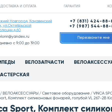
ДОСТАВКА И ОПЛАТА
ГАРАНТИЯ
КО
ижний Новгород, Канавинский
+7 (831) 424-88-
н, ул.Октябрьской
+7 (987) 544-88
олюции д.60
elonn@yandex.ru
Перезвоните мне
невно с 9:00 до 19:00
ИПЕДЫ
ВЕЛОЗАПЧАСТИ
ВЕЛОАКСЕССУ
АСТЕРСКАЯ
ВЕЛОАКСЕССУАРЫ
Световое оборудование
VINCA SP
port, Комплект силиконовых фонарей, голубой VL 267-2B Kid
ca Sport, Комплект силик