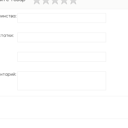
инства:
татки:
нтарий: