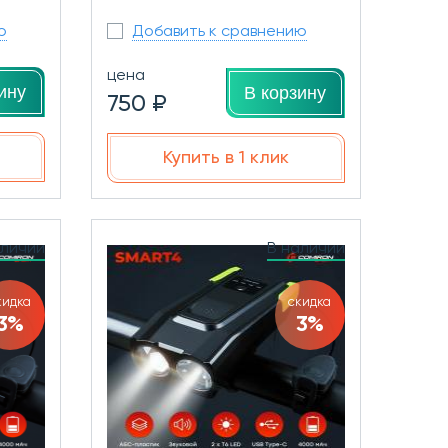
ю
Добавить к сравнению
цена
ину
В корзину
750 ₽
Купить в 1 клик
аличии
В наличии
кидка
скидка
3%
3%