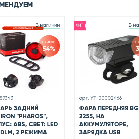
МЕНДУЕМ
В наличии
В н
ХИТ
скидка
с
54%
689343
арт. УТ-00002466
АРЬ ЗАДНИЙ
ФАРА ПЕРЕДНЯЯ BG
IRON "PHAROS",
2255, НА
УС: ABS, СВЕТ: LED
АККУМУЛЯТОРЕ,
60LM, 2 РЕЖИМА
ЗАРЯДКА USB