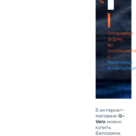
Отправляя
форму,
вы
соглашает
с
политикой
конфиденци
В интернет-
магазине
G-
Velo
можно
купить
Велозамок