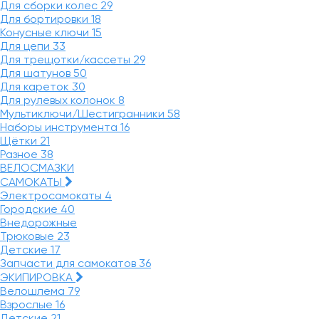
Для сборки колес
29
Для бортировки
18
Конусные ключи
15
Для цепи
33
Для трещотки/кассеты
29
Для шатунов
50
Для кареток
30
Для рулевых колонок
8
Мультиключи/Шестигранники
58
Наборы инструмента
16
Щётки
21
Разное
38
ВЕЛОСМАЗКИ
САМОКАТЫ
Электросамокаты
4
Городские
40
Внедорожные
Трюковые
23
Детские
17
Запчасти для самокатов
36
ЭКИПИРОВКА
Велошлема
79
Взрослые
16
Детские
21