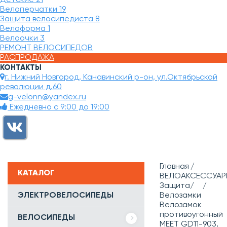
Велоперчатки
19
Защита велосипедиста
8
Велоформа
1
Велоочки
3
РЕМОНТ ВЕЛОСИПЕДОВ
РАСПРОДАЖА
КОНТАКТЫ
г. Нижний Новгород, Канавинский р-он, ул.Октябрьской
революции д.60
g-velonn@yandex.ru
Ежедневно с 9:00 до 19:00
Главная
КАТАЛОГ
ВЕЛОАКСЕССУАР
Защита/
ЭЛЕКТРОВЕЛОСИПЕДЫ
Велозамки
Велозамок
противоугонный
ВЕЛОСИПЕДЫ
MEET GD11-903,