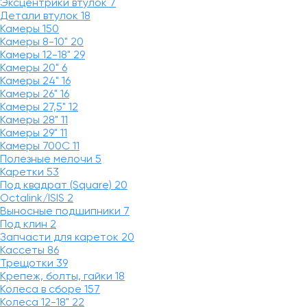
Эксцентрики втулок
7
Детали втулок
18
Камеры
150
Камеры 8-10"
20
Камеры 12-18"
29
Камеры 20"
6
Камеры 24"
16
Камеры 26"
16
Камеры 27,5"
12
Камеры 28"
11
Камеры 29"
11
Камеры 700C
11
Полезные мелочи
5
Каретки
53
Под квадрат (Square)
20
Octalink/ISIS
2
Выносные подшипники
7
Под клин
2
Запчасти для кареток
20
Кассеты
86
Трещотки
39
Крепеж, болты, гайки
18
Колеса в сборе
157
Колеса 12-18"
22