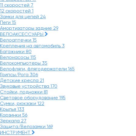
11 скоростей
7
12 скоростей
1
Замки для цепей
24
Пеги
15
Амортизаторы задние
29
ВЕЛОАКСЕССУАРЫ
Велоаптечки
15
Крепления на автомобиль
3
Багажники
80
Велонасосы
115
Велокомпьютеры
35
Велофляги, флягодержатели
165
Грипсы/Рога
306
Детские кресла
21
Звуковые устройства
170
Стойки, подножки
81
Световое оборудование
195
Сумки, рюкзаки
122
Крылья
133
Корзинки
56
Зеркала
27
Защита/Велозамки
169
ИНСТРУМЕНТ