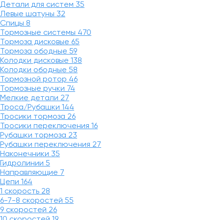
Детали для систем
35
Левые шатуны
32
Спицы
8
Тормозные системы
470
Тормоза дисковые
65
Тормоза ободные
59
Колодки дисковые
138
Колодки ободные
58
Тормозной ротор
46
Тормозные ручки
74
Мелкие детали
27
Троса/Рубашки
144
Тросики тормоза
26
Тросики переключения
16
Рубашки тормоза
23
Рубашки переключения
27
Наконечники
35
Гидролинии
5
Направляющие
7
Цепи
164
1 скорость
28
6-7-8 скоростей
55
9 скоростей
26
10 скоростей
19