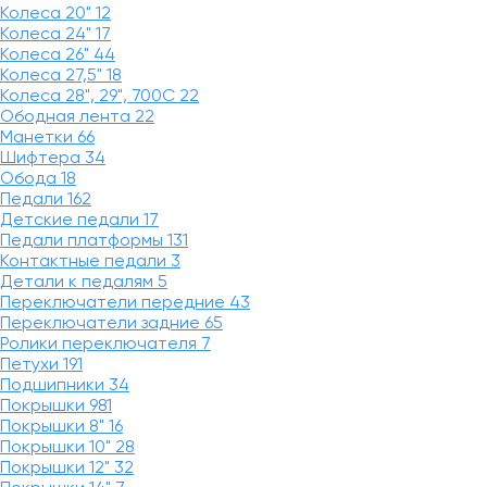
Колеса 20"
12
Колеса 24"
17
Колеса 26"
44
Колеса 27,5"
18
Колеса 28", 29", 700С
22
Ободная лента
22
Манетки
66
Шифтера
34
Обода
18
Педали
162
Детские педали
17
Педали платформы
131
Контактные педали
3
Детали к педалям
5
Переключатели передние
43
Переключатели задние
65
Ролики переключателя
7
Петухи
191
Подшипники
34
Покрышки
981
Покрышки 8"
16
Покрышки 10"
28
Покрышки 12"
32