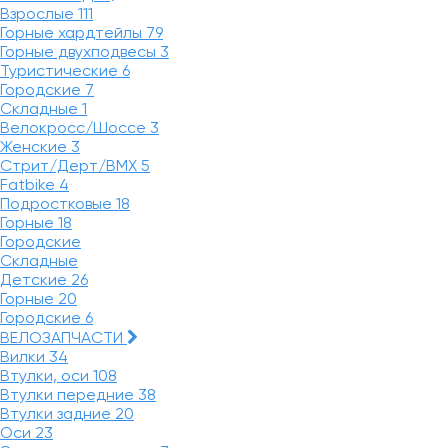
Взрослые
111
Горные хардтейлы
79
Горные двухподвесы
3
Туристические
6
Городские
7
Складные
1
Велокросс/Шоссе
3
Женские
3
Стрит/Дерт/BMX
5
Fatbike
4
Подростковые
18
Горные
18
Городские
Складные
Детские
26
Горные
20
Городские
6
ВЕЛОЗАПЧАСТИ
Вилки
34
Втулки, оси
108
Втулки передние
38
Втулки задние
20
Оси
23