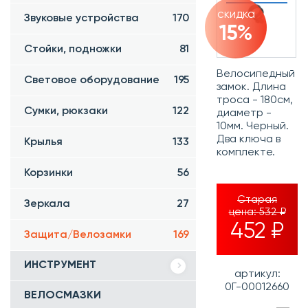
скидка
Звуковые устройства
170
15%
Стойки, подножки
81
Велосипедный
Световое оборудование
195
замок. Длина
троса - 180см,
Сумки, рюкзаки
122
диаметр -
10мм. Черный.
Два ключа в
Крылья
133
комплекте.
Корзинки
56
Старая
Зеркала
27
цена:
532 ₽
452 ₽
Защита/Велозамки
169
ИНСТРУМЕНТ
артикул:
0Г-00012660
ВЕЛОСМАЗКИ