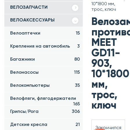
10*1800 мм,
ВЕЛОЗАПЧАСТИ
трос, ключ
Велоза
ВЕЛОАКСЕССУАРЫ
против
Велоаптечки
15
MEET
Крепления на автомобиль
3
GD11-
Багажники
80
903,
10*1800
Велонасосы
115
мм,
Велокомпьютеры
35
трос,
Велофляги, флягодержатели
ключ
165
Грипсы/Рога
306
Детские кресла
21
Закончился