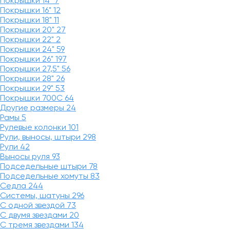
Покрышки 14"
7
Покрышки 16"
12
Покрышки 18"
11
Покрышки 20"
27
Покрышки 22"
2
Покрышки 24"
59
Покрышки 26"
197
Покрышки 27,5"
56
Покрышки 28"
26
Покрышки 29"
53
Покрышки 700C
64
Другие размеры
24
Рамы
5
Рулевые колонки
101
Рули, выносы, штыри
298
Рули
42
Выносы руля
93
Подседельные штыри
78
Подседельные хомуты
83
Седла
244
Системы, шатуны
296
С одной звездой
73
С двумя звездами
20
С тремя звездами
134