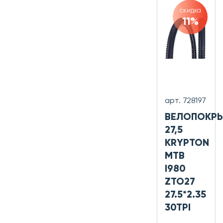
скидка
11%
арт. 728197
ВЕЛОПОКР
27,5
KRYPTON
MTB
I980
ZTO27
27.5*2.35
30TPI