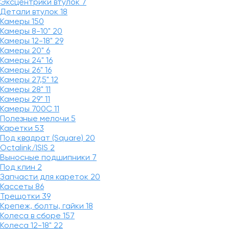
Эксцентрики втулок
7
Детали втулок
18
Камеры
150
Камеры 8-10"
20
Камеры 12-18"
29
Камеры 20"
6
Камеры 24"
16
Камеры 26"
16
Камеры 27,5"
12
Камеры 28"
11
Камеры 29"
11
Камеры 700C
11
Полезные мелочи
5
Каретки
53
Под квадрат (Square)
20
Octalink/ISIS
2
Выносные подшипники
7
Под клин
2
Запчасти для кареток
20
Кассеты
86
Трещотки
39
Крепеж, болты, гайки
18
Колеса в сборе
157
Колеса 12-18"
22