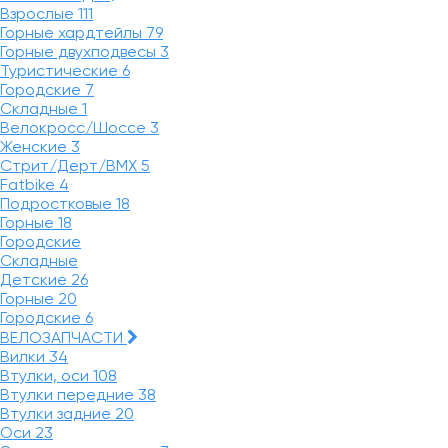
Взрослые
111
Горные хардтейлы
79
Горные двухподвесы
3
Туристические
6
Городские
7
Складные
1
Велокросс/Шоссе
3
Женские
3
Стрит/Дерт/BMX
5
Fatbike
4
Подростковые
18
Горные
18
Городские
Складные
Детские
26
Горные
20
Городские
6
ВЕЛОЗАПЧАСТИ
Вилки
34
Втулки, оси
108
Втулки передние
38
Втулки задние
20
Оси
23