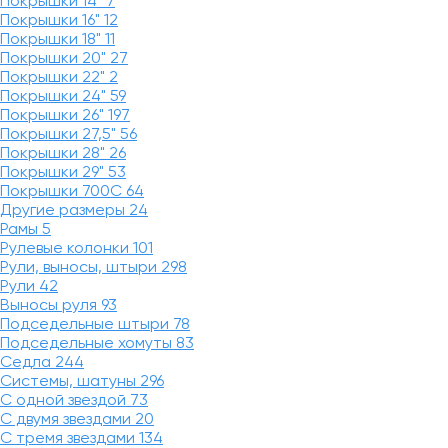
Покрышки 14"
7
Покрышки 16"
12
Покрышки 18"
11
Покрышки 20"
27
Покрышки 22"
2
Покрышки 24"
59
Покрышки 26"
197
Покрышки 27,5"
56
Покрышки 28"
26
Покрышки 29"
53
Покрышки 700C
64
Другие размеры
24
Рамы
5
Рулевые колонки
101
Рули, выносы, штыри
298
Рули
42
Выносы руля
93
Подседельные штыри
78
Подседельные хомуты
83
Седла
244
Системы, шатуны
296
С одной звездой
73
С двумя звездами
20
С тремя звездами
134