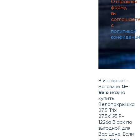
Отправляя
форму,
вы
соглашает
с
политикой
конфиденци
В интернет-
магазине
G-
Velo
можно
купить
Велопокрышка
27,5 Trix
27.5х1,95 P-
1226a Black по
выгодной для
Вас цене. Если