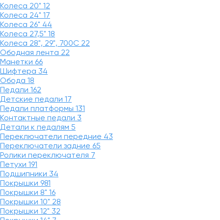
Колеса 20"
12
Колеса 24"
17
Колеса 26"
44
Колеса 27,5"
18
Колеса 28", 29", 700С
22
Ободная лента
22
Манетки
66
Шифтера
34
Обода
18
Педали
162
Детские педали
17
Педали платформы
131
Контактные педали
3
Детали к педалям
5
Переключатели передние
43
Переключатели задние
65
Ролики переключателя
7
Петухи
191
Подшипники
34
Покрышки
981
Покрышки 8"
16
Покрышки 10"
28
Покрышки 12"
32