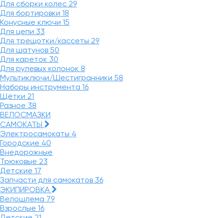
Для сборки колес
29
Для бортировки
18
Конусные ключи
15
Для цепи
33
Для трещотки/кассеты
29
Для шатунов
50
Для кареток
30
Для рулевых колонок
8
Мультиключи/Шестигранники
58
Наборы инструмента
16
Щётки
21
Разное
38
ВЕЛОСМАЗКИ
САМОКАТЫ
Электросамокаты
4
Городские
40
Внедорожные
Трюковые
23
Детские
17
Запчасти для самокатов
36
ЭКИПИРОВКА
Велошлема
79
Взрослые
16
Детские
21