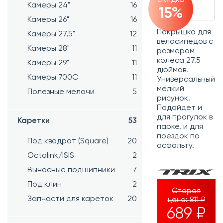
Камеры 24"
16
15%
Камеры 26"
16
Покрышка для
Камеры 27,5"
12
велосипедов с
Камеры 28"
11
размером
колеса 27.5
Камеры 29"
11
дюймов.
Камеры 700C
11
Универсальный
мелкий
Полезные мелочи
5
рисунок.
Подойдет и
для прогулок в
Каретки
53
парке, и для
поездок по
Под квадрат (Square)
20
асфальту.
Octalink/ISIS
2
Выносные подшипники
7
Под клин
2
Старая
Запчасти для кареток
20
цена:
811 ₽
689 ₽