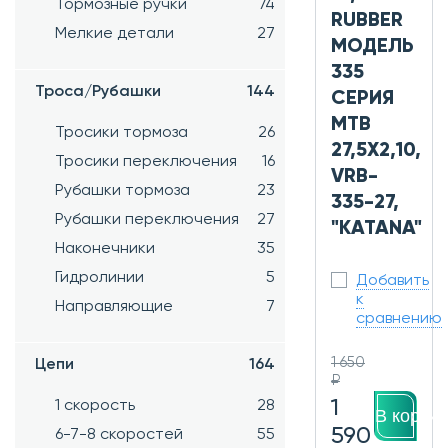
Тормозные ручки
74
RUBBER
Мелкие детали
27
МОДЕЛЬ
335
Троса/Рубашки
144
СЕРИЯ
MTB
Тросики тормоза
26
27,5X2,10,
Тросики переключения
16
VRB-
Рубашки тормоза
23
335-27,
Рубашки переключения
27
"KATANA"
Наконечники
35
Гидролинии
5
Добавить
к
Направляющие
7
сравнению
1 650
Цепи
164
₽
1
1 скорость
28
В корзин
590
6-7-8 скоростей
55