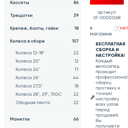
Кассеты
86
артикул:
Трещотки
39
0Г-00001268
в
не
Крепеж, болты, гайки
18
?
магазине
Колеса в сборе
157
БЕСПЛАТНАЯ
СБОРКА И
Колеса 12-18"
22
НАСТРОЙКА!
Каждый
Колеса 20"
12
велосипед
Колеса 24"
17
проходит
профессиона
Колеса 26"
44
сборку,
Колеса 27,5"
18
протяжку и
точную
Колеса 28", 29", 700С
22
настройку
Ободная лента
22
всех узлов
перед
продажей.
Манетки
66
Вы
получаете