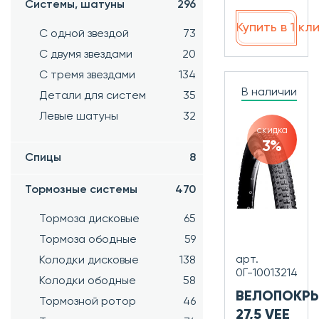
Системы, шатуны
296
Купить в 1 кл
С одной звездой
73
С двумя звездами
20
С тремя звездами
134
В наличии
Детали для систем
35
Левые шатуны
32
скидка
3%
Спицы
8
Тормозные системы
470
Тормоза дисковые
65
Тормоза ободные
59
арт.
Колодки дисковые
138
0Г-10013214
Колодки ободные
58
ВЕЛОПОКР
Тормозной ротор
46
27,5 VEE