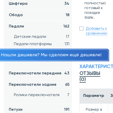
полностью
Шифтера
34
готовый к
поездке
Обода
18
байк.
Педали
162
Добавить к
сравнению
Детские педали
17
Педали платформы
131
Контактные педали
3
Нашли дешевле? Мы сделаем ещё дешевле!
Детали к педалям
5
ХАРАКТЕРИС
ОТЗЫВЫ
Переключатели передние
43
(0)
Переключатели задние
65
Ролики переключателя
7
Параметр
З
Петухи
191
Размер в