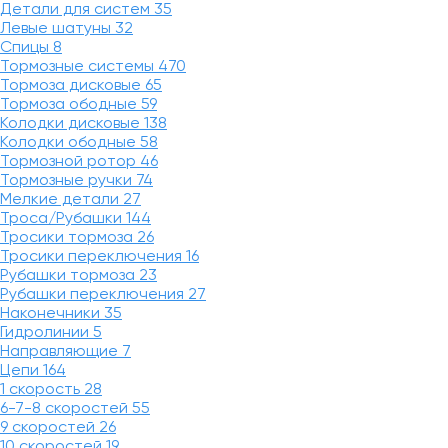
Детали для систем
35
Левые шатуны
32
Спицы
8
Тормозные системы
470
Тормоза дисковые
65
Тормоза ободные
59
Колодки дисковые
138
Колодки ободные
58
Тормозной ротор
46
Тормозные ручки
74
Мелкие детали
27
Троса/Рубашки
144
Тросики тормоза
26
Тросики переключения
16
Рубашки тормоза
23
Рубашки переключения
27
Наконечники
35
Гидролинии
5
Направляющие
7
Цепи
164
1 скорость
28
6-7-8 скоростей
55
9 скоростей
26
10 скоростей
19