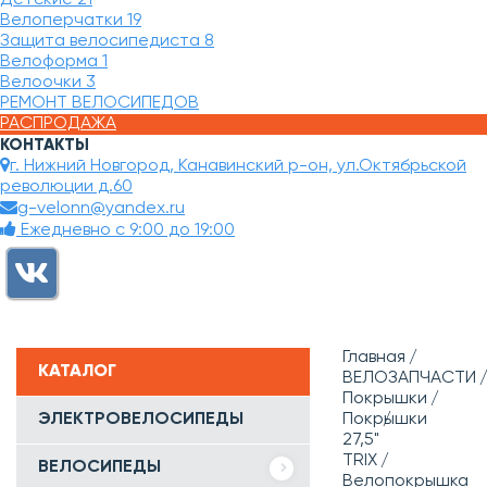
Велоперчатки
19
Защита велосипедиста
8
Велоформа
1
Велоочки
3
РЕМОНТ ВЕЛОСИПЕДОВ
РАСПРОДАЖА
КОНТАКТЫ
г. Нижний Новгород, Канавинский р-он, ул.Октябрьской
революции д.60
g-velonn@yandex.ru
Ежедневно с 9:00 до 19:00
Главная
КАТАЛОГ
ВЕЛОЗАПЧАСТИ
Покрышки
ЭЛЕКТРОВЕЛОСИПЕДЫ
Покрышки
27,5"
TRIX
ВЕЛОСИПЕДЫ
Велопокрышка