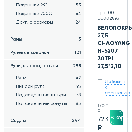
Покрышки 29"
53
арт. 00-
Покрышки 700C
64
00002893
Другие размеры
24
ВЕЛОПОКР
27,5
Рамы
5
CHAOYANG
H-5207
Рулевые колонки
101
30TPI
Рули, выносы, штыри
298
27,5*2,10
Рули
42
Добавить
Выносы руля
93
к
сравнению
Подседельные штыри
78
Подседельные хомуты
83
1 050
₽
В корзин
723
Седла
244
₽