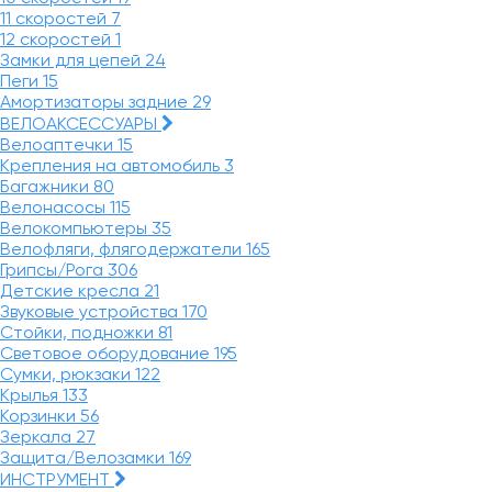
11 скоростей
7
12 скоростей
1
Замки для цепей
24
Пеги
15
Амортизаторы задние
29
ВЕЛОАКСЕССУАРЫ
Велоаптечки
15
Крепления на автомобиль
3
Багажники
80
Велонасосы
115
Велокомпьютеры
35
Велофляги, флягодержатели
165
Грипсы/Рога
306
Детские кресла
21
Звуковые устройства
170
Стойки, подножки
81
Световое оборудование
195
Сумки, рюкзаки
122
Крылья
133
Корзинки
56
Зеркала
27
Защита/Велозамки
169
ИНСТРУМЕНТ