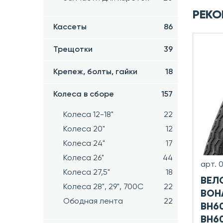
РЕКО
Кассеты
86
Трещотки
39
Крепеж, болты, гайки
18
Колеса в сборе
157
Колеса 12-18"
22
Колеса 20"
12
Колеса 24"
17
Колеса 26"
44
арт. 
Колеса 27,5"
18
ВЕЛ
Колеса 28", 29", 700С
22
BOHA
Ободная лента
22
BH60
BH6