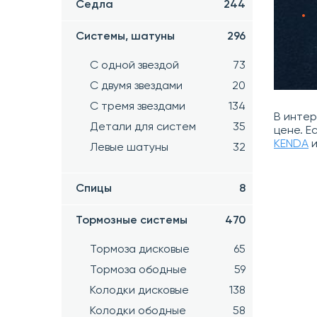
Седла
244
Системы, шатуны
296
С одной звездой
73
С двумя звездами
20
С тремя звездами
134
В инте
Детали для систем
35
цене. Е
KENDA
и
Левые шатуны
32
Спицы
8
Тормозные системы
470
Тормоза дисковые
65
Тормоза ободные
59
Колодки дисковые
138
Колодки ободные
58