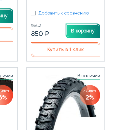
Добавить к сравнению
ину
956 ₽
В корзину
850 ₽
Купить в 1 клик
аличии
В наличии
кидка
скидка
6%
2%