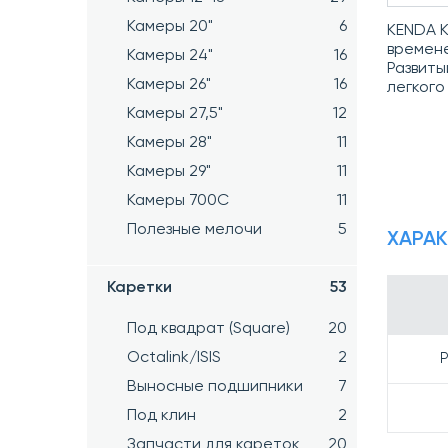
Камеры 20"
6
KENDA K
времене
Камеры 24"
16
Развиты
Камеры 26"
16
легкого
Камеры 27,5"
12
Камеры 28"
11
Камеры 29"
11
Камеры 700C
11
Полезные мелочи
5
ХАРА
Каретки
53
Под квадрат (Square)
20
Octalink/ISIS
2
Р
Выносные подшипники
7
Под клин
2
Запчасти для кареток
20