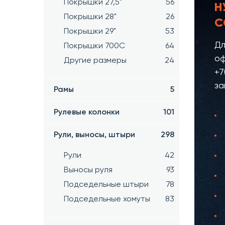
Покрышки 27,5"
56
Н
Покрышки 28"
26
С
Покрышки 29"
53
Дл
Покрышки 700C
64
оф
Другие размеры
24
+7
за
Рамы
5
Рулевые колонки
101
Рули, выносы, штыри
298
Рули
42
Выносы руля
93
Подседельные штыри
78
Подседельные хомуты
83