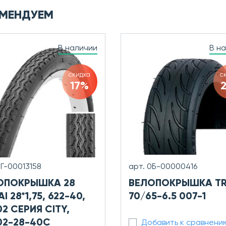
МЕНДУЕМ
В наличии
В н
скидка
с
17%
0Г-00013158
арт. 0Б-00000416
ОПОКРЫШКА 28
ВЕЛОПОКРЫШКА TR
I 28*1,75, 622-40,
70/65-6.5 007-1
2 СЕРИЯ CITY,
02-28-40C
Добавить к сравнени