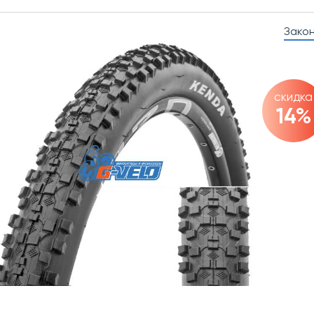
Зако
скидка
14%