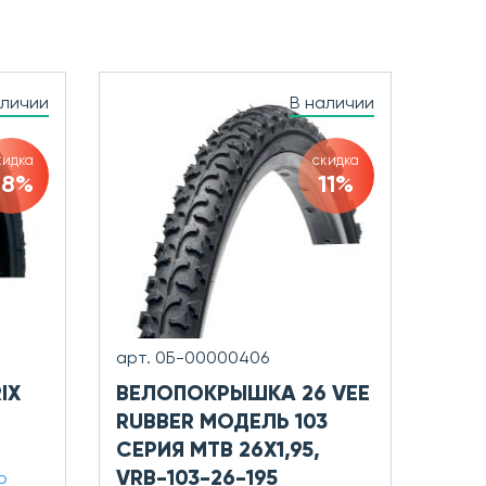
аличии
В наличии
кидка
скидка
28%
11%
арт. 0Б-00000406
IX
ВЕЛОПОКРЫШКА 26 VEE
RUBBER МОДЕЛЬ 103
СЕРИЯ MTB 26X1,95,
VRB-103-26-195
ю