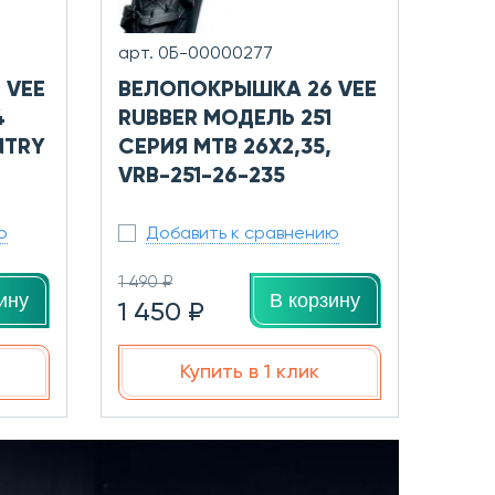
арт. 0Б-00000277
 VEE
ВЕЛОПОКРЫШКА 26 VEE
4
RUBBER МОДЕЛЬ 251
NTRY
СЕРИЯ MTB 26X2,35,
VRB-251-26-235
ю
Добавить к сравнению
1 490 ₽
ину
В корзину
1 450 ₽
Купить в 1 клик