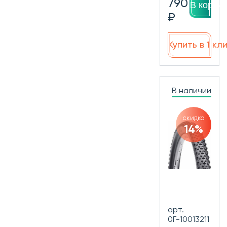
790
В корзин
₽
Купить в 1 кл
В наличии
скидка
14%
арт.
0Г-10013211