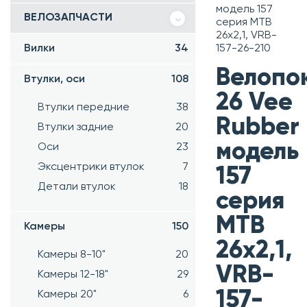
модель 157
ВЕЛОЗАПЧАСТИ
серия MTB
26x2,1, VRB-
Вилки
34
157-26-210
Велопо
Втулки, оси
108
26 Vee
Втулки передние
38
Rubber
Втулки задние
20
модель
Оси
23
Эксцентрики втулок
7
157
Детали втулок
18
серия
MTB
Камеры
150
26x2,1,
Камеры 8-10"
20
VRB-
Камеры 12-18"
29
157-
Камеры 20"
6