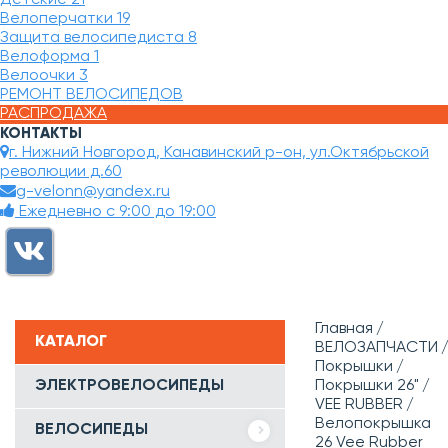
Велоперчатки
19
Защита велосипедиста
8
Велоформа
1
Велоочки
3
РЕМОНТ ВЕЛОСИПЕДОВ
РАСПРОДАЖА
КОНТАКТЫ
г. Нижний Новгород, Канавинский р-он, ул.Октябрьской
революции д.60
g-velonn@yandex.ru
Ежедневно с 9:00 до 19:00
Главная
КАТАЛОГ
ВЕЛОЗАПЧАСТИ
Покрышки
ЭЛЕКТРОВЕЛОСИПЕДЫ
Покрышки 26"
VEE RUBBER
Велопокрышка
ВЕЛОСИПЕДЫ
26 Vee Rubber