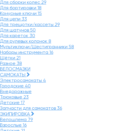
Для сборки колес
29
Для бортировки
18
Конусные ключи
15
Для цепи
33
Для трещотки/кассеты
29
Для шатунов
50
Для кареток
30
Для рулевых колонок
8
Мультиключи/Шестигранники
58
Наборы инструмента
16
Щётки
21
Разное
38
ВЕЛОСМАЗКИ
САМОКАТЫ
Электросамокаты
4
Городские
40
Внедорожные
Трюковые
23
Детские
17
Запчасти для самокатов
36
ЭКИПИРОВКА
Велошлема
79
Взрослые
16
Детские
21