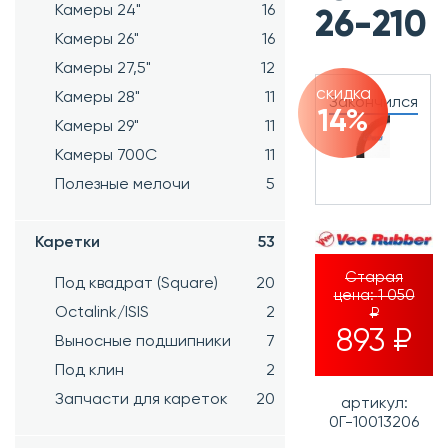
Камеры 24"
16
26-210
Камеры 26"
16
Камеры 27,5"
12
скидка
Камеры 28"
11
Закончился
14%
Камеры 29"
11
Камеры 700C
11
Полезные мелочи
5
Каретки
53
Старая
Под квадрат (Square)
20
цена:
1 050
Octalink/ISIS
2
₽
893 ₽
Выносные подшипники
7
Под клин
2
Запчасти для кареток
20
артикул:
0Г-10013206