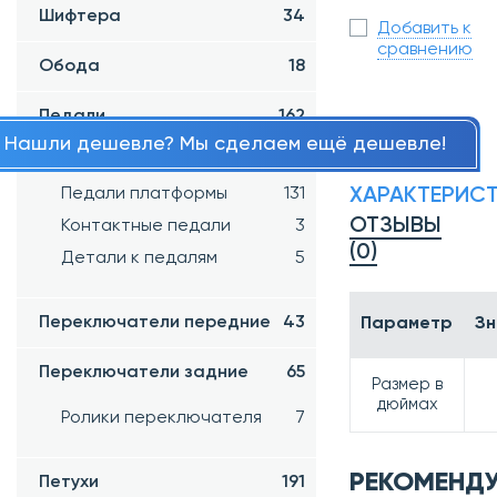
Шифтера
34
Добавить к
сравнению
Обода
18
Педали
162
Нашли дешевле? Мы сделаем ещё дешевле!
Детские педали
17
Педали платформы
131
ХАРАКТЕРИС
ОТЗЫВЫ
Контактные педали
3
(0)
Детали к педалям
5
Переключатели передние
43
Параметр
Зн
Переключатели задние
65
Размер в
дюймах
Ролики переключателя
7
РЕКОМЕНД
Петухи
191