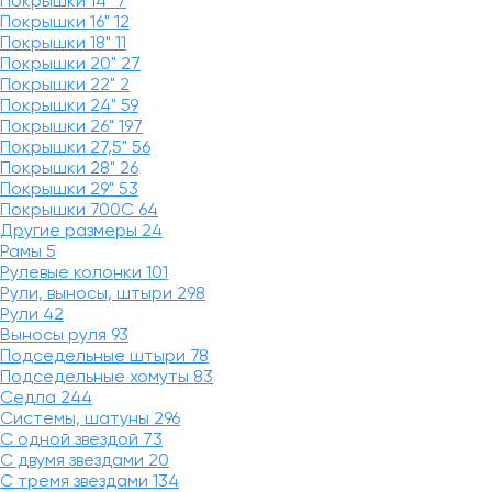
Покрышки 14"
7
Покрышки 16"
12
Покрышки 18"
11
Покрышки 20"
27
Покрышки 22"
2
Покрышки 24"
59
Покрышки 26"
197
Покрышки 27,5"
56
Покрышки 28"
26
Покрышки 29"
53
Покрышки 700C
64
Другие размеры
24
Рамы
5
Рулевые колонки
101
Рули, выносы, штыри
298
Рули
42
Выносы руля
93
Подседельные штыри
78
Подседельные хомуты
83
Седла
244
Системы, шатуны
296
С одной звездой
73
С двумя звездами
20
С тремя звездами
134