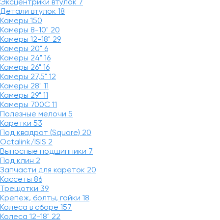
Эксцентрики втулок
7
Детали втулок
18
Камеры
150
Камеры 8-10"
20
Камеры 12-18"
29
Камеры 20"
6
Камеры 24"
16
Камеры 26"
16
Камеры 27,5"
12
Камеры 28"
11
Камеры 29"
11
Камеры 700C
11
Полезные мелочи
5
Каретки
53
Под квадрат (Square)
20
Octalink/ISIS
2
Выносные подшипники
7
Под клин
2
Запчасти для кареток
20
Кассеты
86
Трещотки
39
Крепеж, болты, гайки
18
Колеса в сборе
157
Колеса 12-18"
22