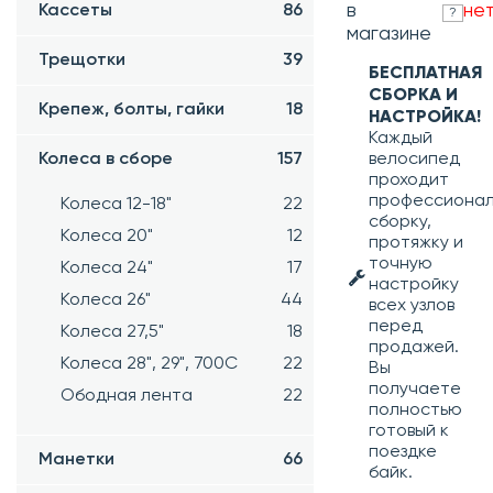
в
не
Кассеты
86
?
магазине
Трещотки
39
БЕСПЛАТНАЯ
СБОРКА И
Крепеж, болты, гайки
18
НАСТРОЙКА!
Каждый
Колеса в сборе
157
велосипед
проходит
профессиона
Колеса 12-18"
22
сборку,
Колеса 20"
12
протяжку и
точную
Колеса 24"
17
настройку
Колеса 26"
44
всех узлов
перед
Колеса 27,5"
18
продажей.
Колеса 28", 29", 700С
22
Вы
получаете
Ободная лента
22
полностью
готовый к
поездке
Манетки
66
байк.