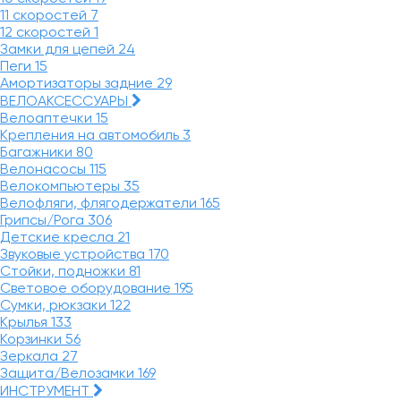
11 скоростей
7
12 скоростей
1
Замки для цепей
24
Пеги
15
Амортизаторы задние
29
ВЕЛОАКСЕССУАРЫ
Велоаптечки
15
Крепления на автомобиль
3
Багажники
80
Велонасосы
115
Велокомпьютеры
35
Велофляги, флягодержатели
165
Грипсы/Рога
306
Детские кресла
21
Звуковые устройства
170
Стойки, подножки
81
Световое оборудование
195
Сумки, рюкзаки
122
Крылья
133
Корзинки
56
Зеркала
27
Защита/Велозамки
169
ИНСТРУМЕНТ