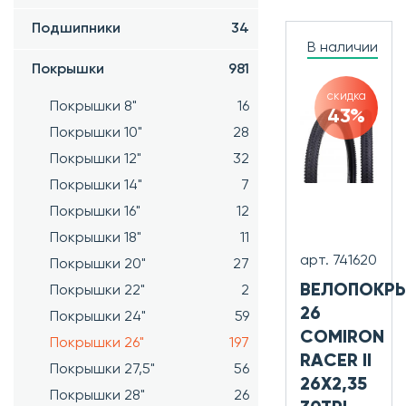
Подшипники
34
В наличии
Покрышки
981
скидка
Покрышки 8"
16
43%
Покрышки 10"
28
Покрышки 12"
32
Покрышки 14"
7
Покрышки 16"
12
Покрышки 18"
11
арт. 741620
Покрышки 20"
27
ВЕЛОПОКР
Покрышки 22"
2
26
Покрышки 24"
59
COMIRON
Покрышки 26"
197
RACER II
Покрышки 27,5"
56
26X2,35
Покрышки 28"
26