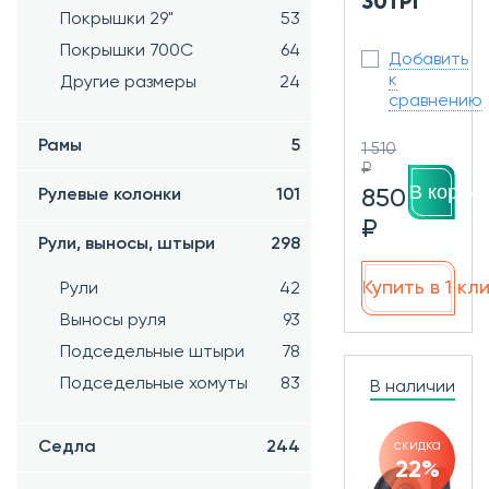
30TPI
Покрышки 29"
53
Покрышки 700C
64
Добавить
к
Другие размеры
24
сравнению
Рамы
5
1 510
₽
В корзин
850
Рулевые колонки
101
₽
Рули, выносы, штыри
298
Купить в 1 кл
Рули
42
Выносы руля
93
Подседельные штыри
78
Подседельные хомуты
83
В наличии
скидка
Седла
244
22%