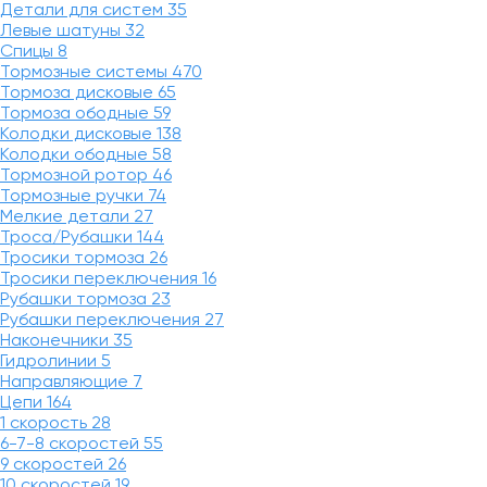
Детали для систем
35
Левые шатуны
32
Спицы
8
Тормозные системы
470
Тормоза дисковые
65
Тормоза ободные
59
Колодки дисковые
138
Колодки ободные
58
Тормозной ротор
46
Тормозные ручки
74
Мелкие детали
27
Троса/Рубашки
144
Тросики тормоза
26
Тросики переключения
16
Рубашки тормоза
23
Рубашки переключения
27
Наконечники
35
Гидролинии
5
Направляющие
7
Цепи
164
1 скорость
28
6-7-8 скоростей
55
9 скоростей
26
10 скоростей
19