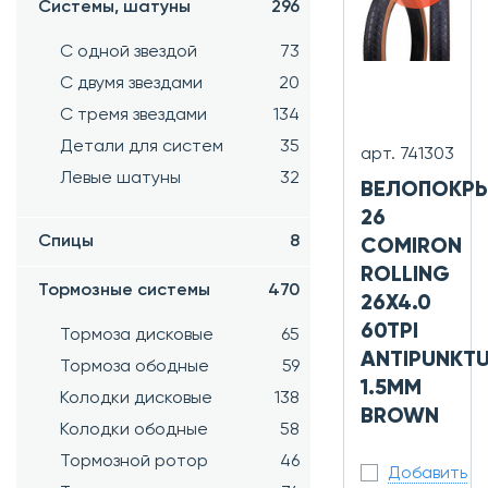
Системы, шатуны
296
С одной звездой
73
С двумя звездами
20
С тремя звездами
134
Детали для систем
35
арт. 741303
Левые шатуны
32
ВЕЛОПОКР
26
Спицы
8
COMIRON
ROLLING
Тормозные системы
470
26X4.0
60TPI
Тормоза дисковые
65
ANTIPUNKT
Тормоза ободные
59
1.5MM
Колодки дисковые
138
BROWN
Колодки ободные
58
Тормозной ротор
46
Добавить