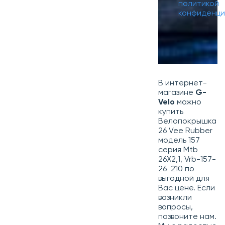
политикой
конфиденци
В интернет-
магазине
G-
Velo
можно
купить
Велопокрышка
26 Vee Rubber
модель 157
серия Mtb
26X2,1, Vrb-157-
26-210 по
выгодной для
Вас цене. Если
возникли
вопросы,
позвоните нам.