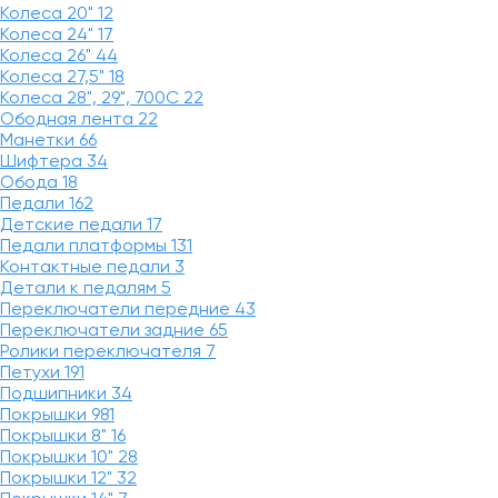
Колеса 20"
12
Колеса 24"
17
Колеса 26"
44
Колеса 27,5"
18
Колеса 28", 29", 700С
22
Ободная лента
22
Манетки
66
Шифтера
34
Обода
18
Педали
162
Детские педали
17
Педали платформы
131
Контактные педали
3
Детали к педалям
5
Переключатели передние
43
Переключатели задние
65
Ролики переключателя
7
Петухи
191
Подшипники
34
Покрышки
981
Покрышки 8"
16
Покрышки 10"
28
Покрышки 12"
32