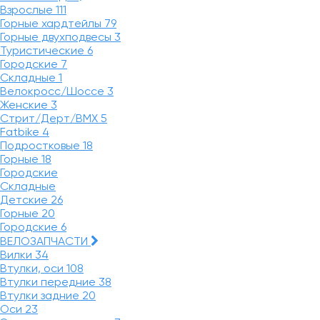
Взрослые
111
Горные хардтейлы
79
Горные двухподвесы
3
Туристические
6
Городские
7
Складные
1
Велокросс/Шоссе
3
Женские
3
Стрит/Дерт/BMX
5
Fatbike
4
Подростковые
18
Горные
18
Городские
Складные
Детские
26
Горные
20
Городские
6
ВЕЛОЗАПЧАСТИ
Вилки
34
Втулки, оси
108
Втулки передние
38
Втулки задние
20
Оси
23