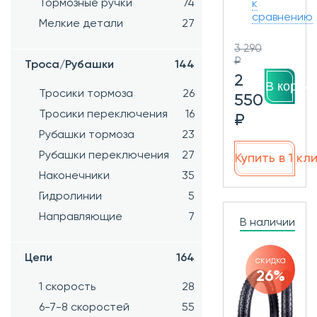
Тормозные ручки
74
к
сравнению
Мелкие детали
27
3 290
₽
Троса/Рубашки
144
2
В корзин
Тросики тормоза
26
550
Тросики переключения
16
₽
Рубашки тормоза
23
Рубашки переключения
27
Купить в 1 кл
Наконечники
35
Гидролинии
5
Направляющие
7
В наличии
Цепи
164
скидка
26%
1 скорость
28
6-7-8 скоростей
55