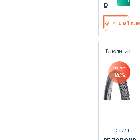
₽
Купить в 1 кл
В наличии
скидка
14%
арт.
0Г-10013211