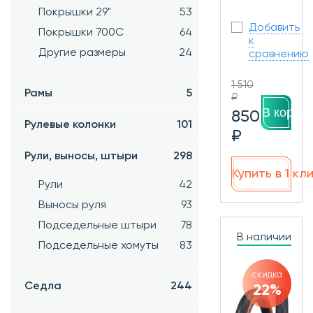
Покрышки 29"
53
Добавить
Покрышки 700C
64
к
Другие размеры
24
сравнению
1 510
Рамы
5
₽
В корзин
850
Рулевые колонки
101
₽
Рули, выносы, штыри
298
Купить в 1 кл
Рули
42
Выносы руля
93
Подседельные штыри
78
В наличии
Подседельные хомуты
83
скидка
Седла
244
22%