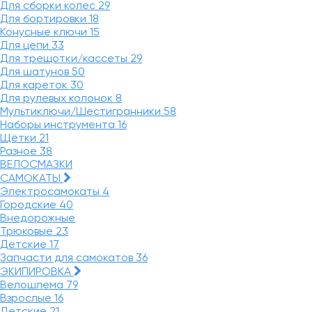
Для сборки колес
29
Для бортировки
18
Конусные ключи
15
Для цепи
33
Для трещотки/кассеты
29
Для шатунов
50
Для кареток
30
Для рулевых колонок
8
Мультиключи/Шестигранники
58
Наборы инструмента
16
Щётки
21
Разное
38
ВЕЛОСМАЗКИ
САМОКАТЫ
Электросамокаты
4
Городские
40
Внедорожные
Трюковые
23
Детские
17
Запчасти для самокатов
36
ЭКИПИРОВКА
Велошлема
79
Взрослые
16
Детские
21