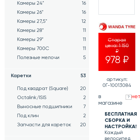
Камеры 24"
16
Камеры 26"
16
Камеры 27,5"
12
Камеры 28"
11
Камеры 29"
11
Старая
цена:
1 150
Камеры 700C
11
₽
Полезные мелочи
5
978 ₽
Каретки
53
артикул:
0Г-10013084
Под квадрат (Square)
20
в
не
Octalink/ISIS
2
?
магазине
Выносные подшипники
7
БЕСПЛАТНАЯ
Под клин
2
СБОРКА И
Запчасти для кареток
20
НАСТРОЙКА!
Каждый
велосипед