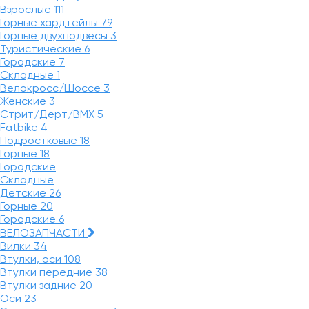
Взрослые
111
Горные хардтейлы
79
Горные двухподвесы
3
Туристические
6
Городские
7
Складные
1
Велокросс/Шоссе
3
Женские
3
Стрит/Дерт/BMX
5
Fatbike
4
Подростковые
18
Горные
18
Городские
Складные
Детские
26
Горные
20
Городские
6
ВЕЛОЗАПЧАСТИ
Вилки
34
Втулки, оси
108
Втулки передние
38
Втулки задние
20
Оси
23