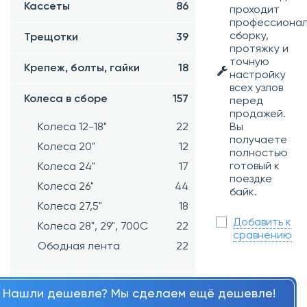
Кассеты
86
проходит
профессиона
сборку,
Трещотки
39
протяжку и
точную
Крепеж, болты, гайки
18
настройку
всех узлов
Колеса в сборе
157
перед
продажей.
Колеса 12-18"
22
Вы
получаете
Колеса 20"
12
полностью
готовый к
Колеса 24"
17
поездке
Колеса 26"
44
байк.
Колеса 27,5"
18
Добавить к
Колеса 28", 29", 700С
22
сравнению
Ободная лента
22
Манетки
66
Нашли дешевле? Мы сделаем ещё дешевле!