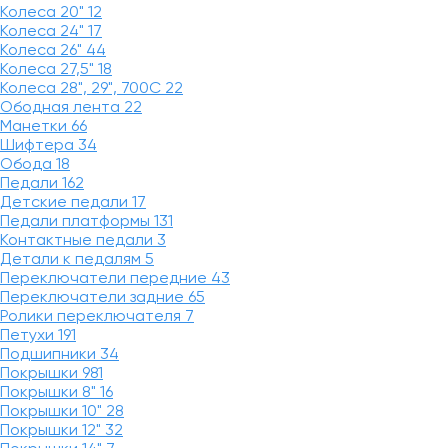
Колеса 20"
12
Колеса 24"
17
Колеса 26"
44
Колеса 27,5"
18
Колеса 28", 29", 700С
22
Ободная лента
22
Манетки
66
Шифтера
34
Обода
18
Педали
162
Детские педали
17
Педали платформы
131
Контактные педали
3
Детали к педалям
5
Переключатели передние
43
Переключатели задние
65
Ролики переключателя
7
Петухи
191
Подшипники
34
Покрышки
981
Покрышки 8"
16
Покрышки 10"
28
Покрышки 12"
32