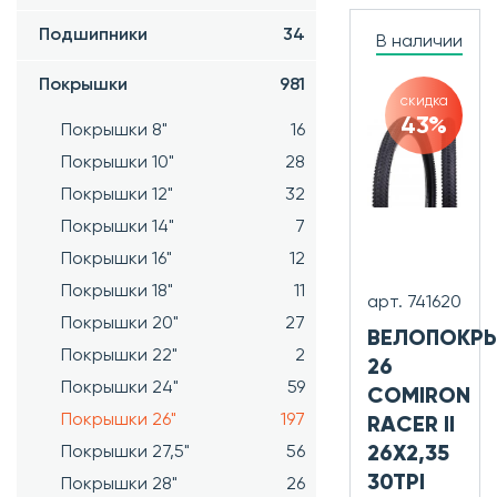
Подшипники
34
В наличии
Покрышки
981
скидка
43%
Покрышки 8"
16
Покрышки 10"
28
Покрышки 12"
32
Покрышки 14"
7
Покрышки 16"
12
Покрышки 18"
11
арт. 741620
Покрышки 20"
27
ВЕЛОПОКР
Покрышки 22"
2
26
Покрышки 24"
59
COMIRON
Покрышки 26"
197
RACER II
Покрышки 27,5"
56
26X2,35
30TPI
Покрышки 28"
26