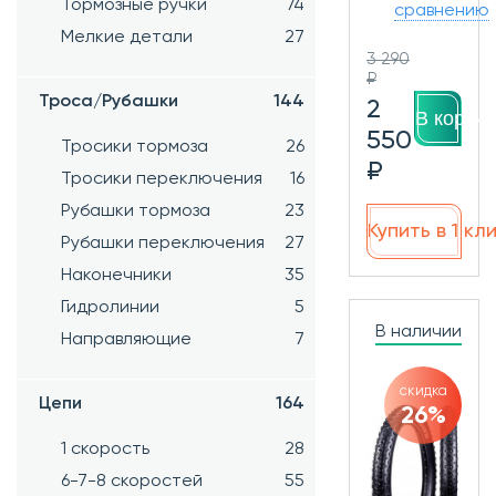
Тормозные ручки
74
сравнению
Мелкие детали
27
3 290
₽
Троса/Рубашки
144
2
В корзин
550
Тросики тормоза
26
₽
Тросики переключения
16
Рубашки тормоза
23
Купить в 1 кл
Рубашки переключения
27
Наконечники
35
Гидролинии
5
В наличии
Направляющие
7
скидка
Цепи
164
26%
1 скорость
28
6-7-8 скоростей
55