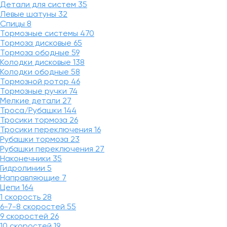
Детали для систем
35
Левые шатуны
32
Спицы
8
Тормозные системы
470
Тормоза дисковые
65
Тормоза ободные
59
Колодки дисковые
138
Колодки ободные
58
Тормозной ротор
46
Тормозные ручки
74
Мелкие детали
27
Троса/Рубашки
144
Тросики тормоза
26
Тросики переключения
16
Рубашки тормоза
23
Рубашки переключения
27
Наконечники
35
Гидролинии
5
Направляющие
7
Цепи
164
1 скорость
28
6-7-8 скоростей
55
9 скоростей
26
10 скоростей
19