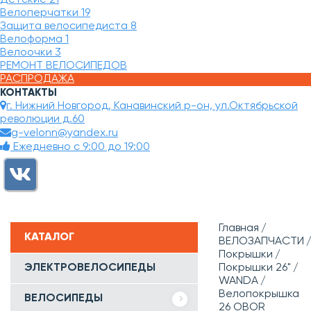
Велоперчатки
19
Защита велосипедиста
8
Велоформа
1
Велоочки
3
РЕМОНТ ВЕЛОСИПЕДОВ
РАСПРОДАЖА
КОНТАКТЫ
г. Нижний Новгород, Канавинский р-он, ул.Октябрьской
революции д.60
g-velonn@yandex.ru
Ежедневно с 9:00 до 19:00
Главная
КАТАЛОГ
ВЕЛОЗАПЧАСТИ
Покрышки
ЭЛЕКТРОВЕЛОСИПЕДЫ
Покрышки 26"
WANDA
Велопокрышка
ВЕЛОСИПЕДЫ
26 OBOR