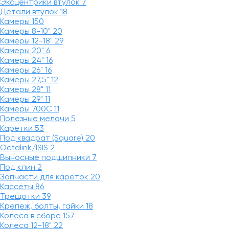
Эксцентрики втулок
7
Детали втулок
18
Камеры
150
Камеры 8-10"
20
Камеры 12-18"
29
Камеры 20"
6
Камеры 24"
16
Камеры 26"
16
Камеры 27,5"
12
Камеры 28"
11
Камеры 29"
11
Камеры 700C
11
Полезные мелочи
5
Каретки
53
Под квадрат (Square)
20
Octalink/ISIS
2
Выносные подшипники
7
Под клин
2
Запчасти для кареток
20
Кассеты
86
Трещотки
39
Крепеж, болты, гайки
18
Колеса в сборе
157
Колеса 12-18"
22