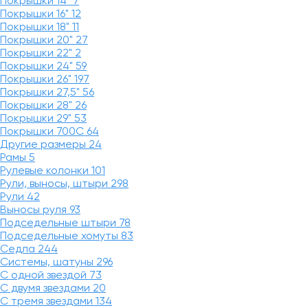
Покрышки 14"
7
Покрышки 16"
12
Покрышки 18"
11
Покрышки 20"
27
Покрышки 22"
2
Покрышки 24"
59
Покрышки 26"
197
Покрышки 27,5"
56
Покрышки 28"
26
Покрышки 29"
53
Покрышки 700C
64
Другие размеры
24
Рамы
5
Рулевые колонки
101
Рули, выносы, штыри
298
Рули
42
Выносы руля
93
Подседельные штыри
78
Подседельные хомуты
83
Седла
244
Системы, шатуны
296
С одной звездой
73
С двумя звездами
20
С тремя звездами
134