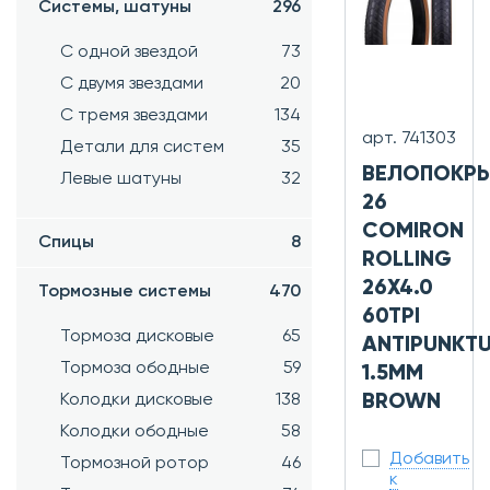
Системы, шатуны
296
С одной звездой
73
С двумя звездами
20
С тремя звездами
134
арт. 741303
Детали для систем
35
ВЕЛОПОКР
Левые шатуны
32
26
COMIRON
Спицы
8
ROLLING
26X4.0
Тормозные системы
470
60TPI
Тормоза дисковые
65
ANTIPUNKT
Тормоза ободные
59
1.5MM
Колодки дисковые
138
BROWN
Колодки ободные
58
Добавить
Тормозной ротор
46
к