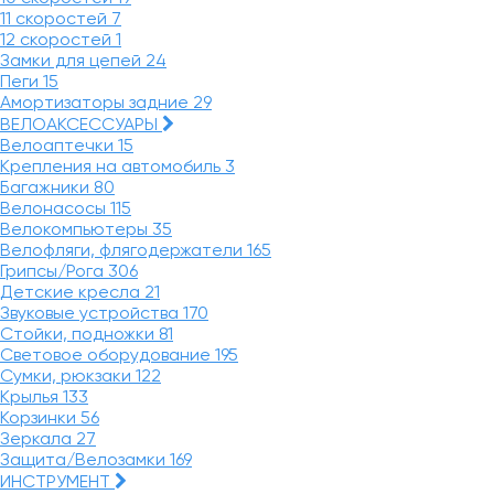
11 скоростей
7
12 скоростей
1
Замки для цепей
24
Пеги
15
Амортизаторы задние
29
ВЕЛОАКСЕССУАРЫ
Велоаптечки
15
Крепления на автомобиль
3
Багажники
80
Велонасосы
115
Велокомпьютеры
35
Велофляги, флягодержатели
165
Грипсы/Рога
306
Детские кресла
21
Звуковые устройства
170
Стойки, подножки
81
Световое оборудование
195
Сумки, рюкзаки
122
Крылья
133
Корзинки
56
Зеркала
27
Защита/Велозамки
169
ИНСТРУМЕНТ