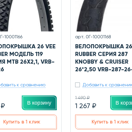
0Г-10001166
арт. 0Г-10001168
ОПОКРЫШКА 26 VEE
ВЕЛОПОКРЫШКА 26
ER МОДЕЛЬ 119
RUBBER СЕРИЯ 287
Я MTB 26X2,1, VRB-
KNOBBY & CRUISER
26
26*2,50 VRB-287-26
бавить к сравнению
Добавить к сравнени
1 490 ₽
В корзину
В корз
 ₽
1 267 ₽
Купить в 1 клик
Купить в 1 клик