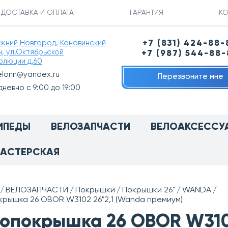
ДОСТАВКА И ОПЛАТА
ГАРАНТИЯ
КО
ижний Новгород, Канавинский
+7 (831) 424-88-
н, ул.Октябрьской
+7 (987) 544-88
олюции д.60
elonn@yandex.ru
Перезвоните мне
невно с 9:00 до 19:00
ИПЕДЫ
ВЕЛОЗАПЧАСТИ
ВЕЛОАКСЕССУ
АСТЕРСКАЯ
ВЕЛОЗАПЧАСТИ
Покрышки
Покрышки 26"
WANDA
рышка 26 OBOR W3102 26*2,1 (Wanda премиум)
опокрышка 26 OBOR W3102