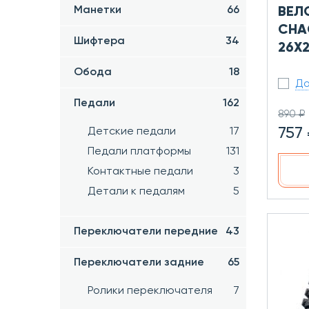
Манетки
66
ВЕЛ
CHA
Шифтера
34
26Х2
Обода
18
До
Педали
162
890 ₽
757
Детские педали
17
Педали платформы
131
Контактные педали
3
Детали к педалям
5
Переключатели передние
43
Переключатели задние
65
Ролики переключателя
7