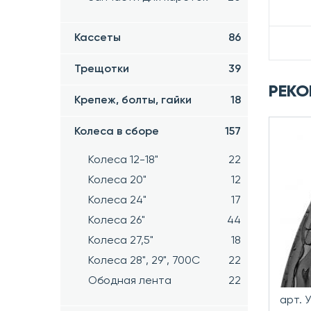
Кассеты
86
Трещотки
39
РЕКО
Крепеж, болты, гайки
18
Колеса в сборе
157
Колеса 12-18"
22
Колеса 20"
12
Колеса 24"
17
Колеса 26"
44
Колеса 27,5"
18
Колеса 28", 29", 700С
22
Ободная лента
22
арт. 