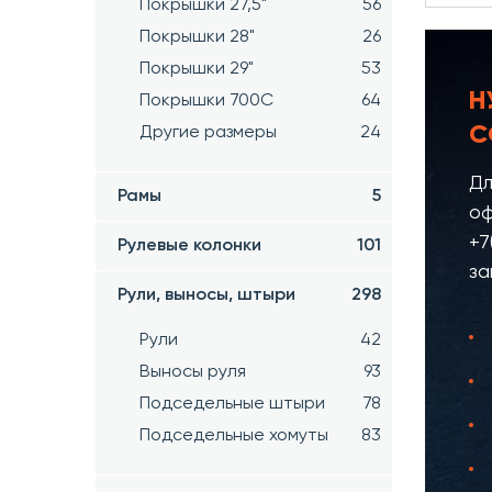
Покрышки 27,5"
56
Покрышки 28"
26
Покрышки 29"
53
Н
Покрышки 700C
64
С
Другие размеры
24
Дл
Рамы
5
оф
+7
Рулевые колонки
101
за
Рули, выносы, штыри
298
Рули
42
Выносы руля
93
Подседельные штыри
78
Подседельные хомуты
83