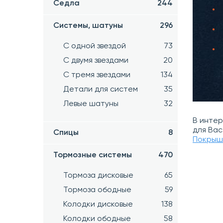
Седла
244
Системы, шатуны
296
С одной звездой
73
С двумя звездами
20
С тремя звездами
134
Детали для систем
35
Левые шатуны
32
В инте
для Вас
Спицы
8
Покрыш
Тормозные системы
470
Тормоза дисковые
65
Тормоза ободные
59
Колодки дисковые
138
Колодки ободные
58