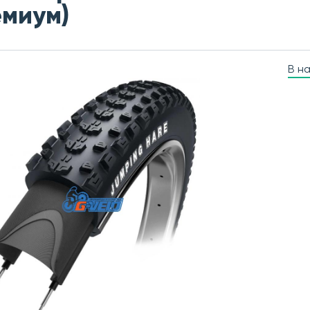
миум)
В н