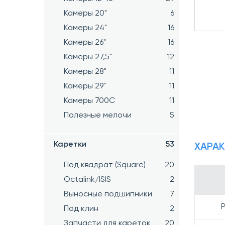
Камеры 20"
6
Камеры 24"
16
Камеры 26"
16
Камеры 27,5"
12
Камеры 28"
11
Камеры 29"
11
Камеры 700C
11
Полезные мелочи
5
Каретки
53
ХАРА
Под квадрат (Square)
20
Octalink/ISIS
2
Выносные подшипники
7
Р
Под клин
2
Запчасти для кареток
20