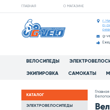
ГЛАВНАЯ
О МАГАЗИНЕ
г. Н
р-о
рев
g-v
Ежед
ВЕЛОСИПЕДЫ
ЭЛЕКТРОВЕЛОС
ЭКИПИРОВКА
САМОКАТЫ
М
Главная
КАТАЛОГ
Велопок
Вел
ЭЛЕКТРОВЕЛОСИПЕДЫ