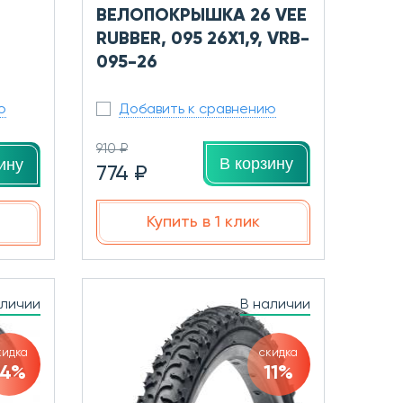
6
ВЕЛОПОКРЫШКА 26 VEE
RUBBER, 095 26X1,9, VRB-
095-26
ю
Добавить к сравнению
910 ₽
В корзину
ину
774 ₽
Купить в 1 клик
аличии
В наличии
кидка
скидка
14%
11%