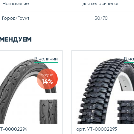
Назначение
для велосипедов
Город/Грунт
30/70
МЕНДУЕМ
В наличии
В н
скидка
14%
УТ-00002294
арт. УТ-00002293