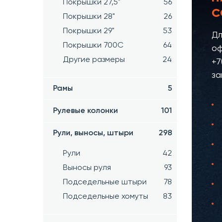
Покрышки 27,5"
56
С
Покрышки 28"
26
Покрышки 29"
53
Дл
Покрышки 700C
64
оф
Другие размеры
24
+7
за
Рамы
5
Рулевые колонки
101
Рули, выносы, штыри
298
Рули
42
Выносы руля
93
Подседельные штыри
78
Подседельные хомуты
83