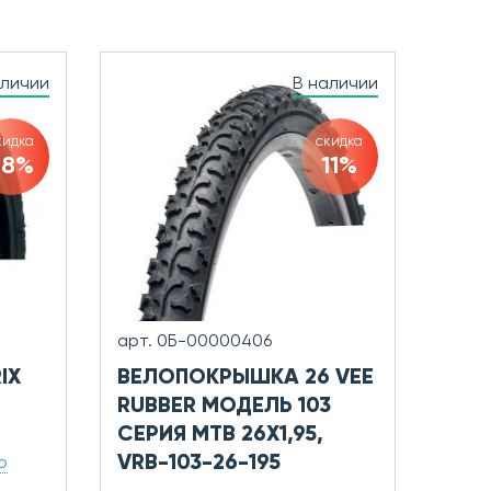
аличии
В наличии
кидка
скидка
28%
11%
арт. 0Б-00000406
IX
ВЕЛОПОКРЫШКА 26 VEE
RUBBER МОДЕЛЬ 103
СЕРИЯ MTB 26X1,95,
VRB-103-26-195
ю