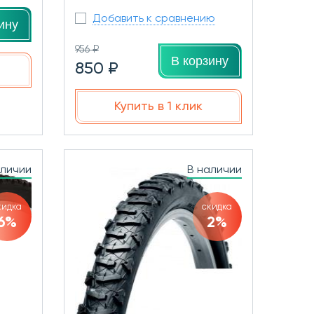
Добавить к сравнению
ину
956 ₽
В корзину
850 ₽
Купить в 1 клик
аличии
В наличии
кидка
скидка
6%
2%