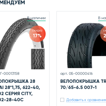
МЕНДУЕМ
В наличии
В н
скидка
с
17%
0Г-00013158
арт. 0Б-00000416
ОПОКРЫШКА 28
ВЕЛОПОКРЫШКА TR
I 28*1,75, 622-40,
70/65-6.5 007-1
2 СЕРИЯ CITY,
02-28-40C
Добавить к сравнени