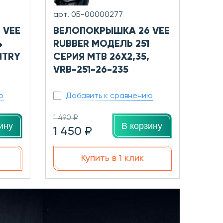
арт. 0Б-00000277
 VEE
ВЕЛОПОКРЫШКА 26 VEE
4
RUBBER МОДЕЛЬ 251
NTRY
СЕРИЯ MTB 26X2,35,
VRB-251-26-235
ю
Добавить к сравнению
1 490 ₽
ину
В корзину
1 450 ₽
Купить в 1 клик