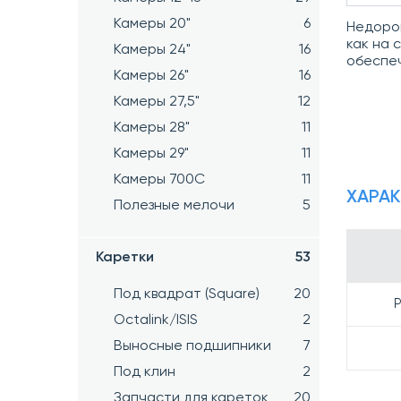
Камеры 20"
6
Недорог
как на 
Камеры 24"
16
обеспеч
Камеры 26"
16
Камеры 27,5"
12
Камеры 28"
11
Камеры 29"
11
Камеры 700C
11
ХАРА
Полезные мелочи
5
Каретки
53
Под квадрат (Square)
20
Р
Octalink/ISIS
2
Выносные подшипники
7
Под клин
2
Запчасти для кареток
20