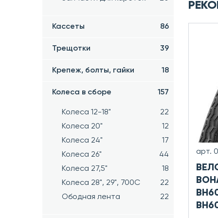
РЕКО
Кассеты
86
Трещотки
39
Крепеж, болты, гайки
18
Колеса в сборе
157
Колеса 12-18"
22
Колеса 20"
12
Колеса 24"
17
арт. 
Колеса 26"
44
ВЕЛ
Колеса 27,5"
18
BOHA
Колеса 28", 29", 700С
22
BH60
Ободная лента
22
BH6