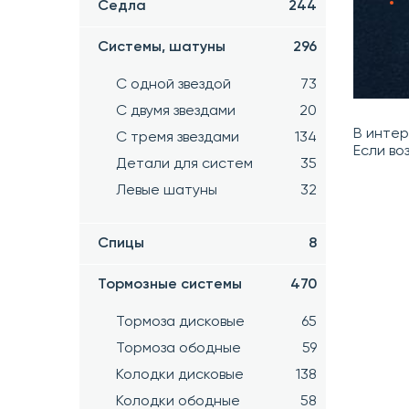
Седла
244
Системы, шатуны
296
С одной звездой
73
С двумя звездами
20
В инте
С тремя звездами
134
Если во
Детали для систем
35
Левые шатуны
32
Спицы
8
Тормозные системы
470
Тормоза дисковые
65
Тормоза ободные
59
Колодки дисковые
138
Колодки ободные
58