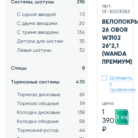
Системы, шатуны
296
арт.
0Г-10013083
С одной звездой
73
ВЕЛОПОКР
С двумя звездами
20
26 OBOR
С тремя звездами
134
W3102
Детали для систем
35
26*2,1
Левые шатуны
32
(WANDA
ПРЕМИУМ)
Спицы
8
Добавить
Тормозные системы
470
к
сравнению
Тормоза дисковые
65
цена
Тормоза ободные
59
1
Колодки дисковые
138
В корзин
390
Колодки ободные
58
₽
Тормозной ротор
46