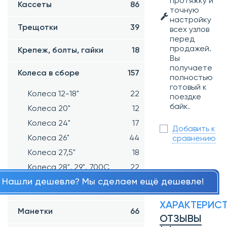
протяжку и
Кассеты
86
точную
настройку
Трещотки
39
всех узлов
перед
продажей.
Крепеж, болты, гайки
18
Вы
получаете
Колеса в сборе
157
полностью
готовый к
Колеса 12-18"
22
поездке
байк.
Колеса 20"
12
Колеса 24"
17
Добавить к
Колеса 26"
44
сравнению
Колеса 27,5"
18
Колеса 28", 29", 700С
22
Нашли дешевле? Мы сделаем ещё дешевле!
Ободная лента
22
ХАРАКТЕРИС
Манетки
66
ОТЗЫВЫ