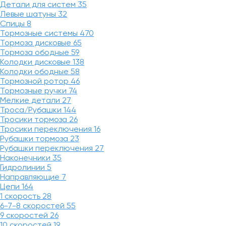
Детали для систем
35
Левые шатуны
32
Спицы
8
Тормозные системы
470
Тормоза дисковые
65
Тормоза ободные
59
Колодки дисковые
138
Колодки ободные
58
Тормозной ротор
46
Тормозные ручки
74
Мелкие детали
27
Троса/Рубашки
144
Тросики тормоза
26
Тросики переключения
16
Рубашки тормоза
23
Рубашки переключения
27
Наконечники
35
Гидролинии
5
Направляющие
7
Цепи
164
1 скорость
28
6-7-8 скоростей
55
9 скоростей
26
10 скоростей
19