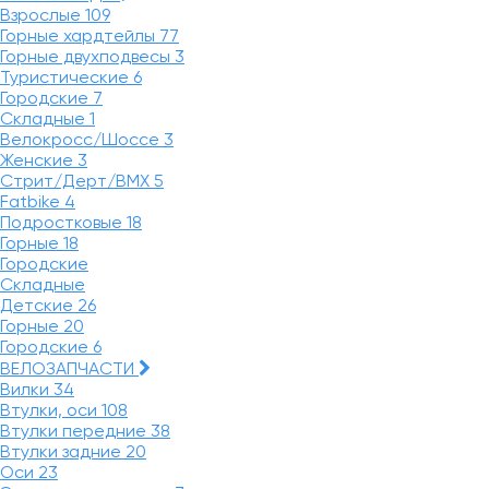
Взрослые
109
Горные хардтейлы
77
Горные двухподвесы
3
Туристические
6
Городские
7
Складные
1
Велокросс/Шоссе
3
Женские
3
Стрит/Дерт/BMX
5
Fatbike
4
Подростковые
18
Горные
18
Городские
Складные
Детские
26
Горные
20
Городские
6
ВЕЛОЗАПЧАСТИ
Вилки
34
Втулки, оси
108
Втулки передние
38
Втулки задние
20
Оси
23