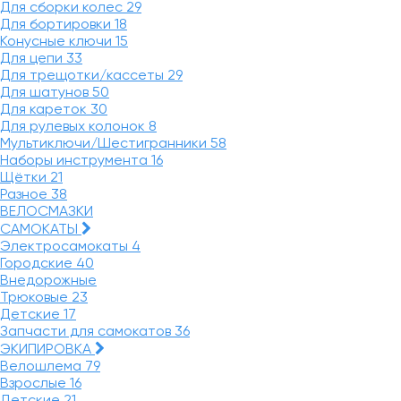
Для сборки колес
29
Для бортировки
18
Конусные ключи
15
Для цепи
33
Для трещотки/кассеты
29
Для шатунов
50
Для кареток
30
Для рулевых колонок
8
Мультиключи/Шестигранники
58
Наборы инструмента
16
Щётки
21
Разное
38
ВЕЛОСМАЗКИ
САМОКАТЫ
Электросамокаты
4
Городские
40
Внедорожные
Трюковые
23
Детские
17
Запчасти для самокатов
36
ЭКИПИРОВКА
Велошлема
79
Взрослые
16
Детские
21