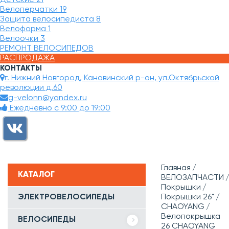
Велоперчатки
19
Защита велосипедиста
8
Велоформа
1
Велоочки
3
РЕМОНТ ВЕЛОСИПЕДОВ
РАСПРОДАЖА
КОНТАКТЫ
г. Нижний Новгород, Канавинский р-он, ул.Октябрьской
революции д.60
g-velonn@yandex.ru
Ежедневно с 9:00 до 19:00
Главная
КАТАЛОГ
ВЕЛОЗАПЧАСТИ
Покрышки
ЭЛЕКТРОВЕЛОСИПЕДЫ
Покрышки 26"
CHAOYANG
Велопокрышка
ВЕЛОСИПЕДЫ
26 CHAOYANG