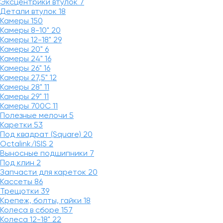
Эксцентрики втулок
7
Детали втулок
18
Камеры
150
Камеры 8-10"
20
Камеры 12-18"
29
Камеры 20"
6
Камеры 24"
16
Камеры 26"
16
Камеры 27,5"
12
Камеры 28"
11
Камеры 29"
11
Камеры 700C
11
Полезные мелочи
5
Каретки
53
Под квадрат (Square)
20
Octalink/ISIS
2
Выносные подшипники
7
Под клин
2
Запчасти для кареток
20
Кассеты
86
Трещотки
39
Крепеж, болты, гайки
18
Колеса в сборе
157
Колеса 12-18"
22