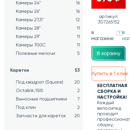
Камеры 24"
16
Камеры 26"
16
артикул:
Камеры 27,5"
12
307265152
Камеры 28"
11
в
в
?
Камеры 29"
11
магазине
на
Камеры 700C
11
В корзину
Полезные мелочи
5
Каретки
53
Купить в 1 клик
Под квадрат (Square)
20
БЕСПЛАТНАЯ
Octalink/ISIS
2
СБОРКА И
НАСТРОЙКА!
Выносные подшипники
7
Каждый
Под клин
2
велосипед
проходит
Запчасти для кареток
20
профессиона
сборку,