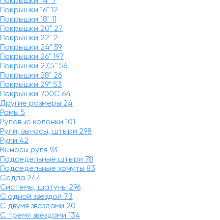
Покрышки 14"
7
Покрышки 16"
12
Покрышки 18"
11
Покрышки 20"
27
Покрышки 22"
2
Покрышки 24"
59
Покрышки 26"
197
Покрышки 27,5"
56
Покрышки 28"
26
Покрышки 29"
53
Покрышки 700C
64
Другие размеры
24
Рамы
5
Рулевые колонки
101
Рули, выносы, штыри
298
Рули
42
Выносы руля
93
Подседельные штыри
78
Подседельные хомуты
83
Седла
244
Системы, шатуны
296
С одной звездой
73
С двумя звездами
20
С тремя звездами
134