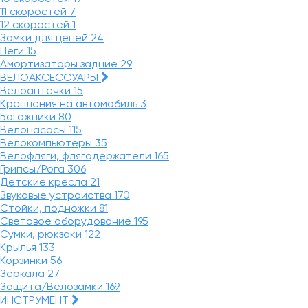
11 скоростей
7
12 скоростей
1
Замки для цепей
24
Пеги
15
Амортизаторы задние
29
ВЕЛОАКСЕССУАРЫ
Велоаптечки
15
Крепления на автомобиль
3
Багажники
80
Велонасосы
115
Велокомпьютеры
35
Велофляги, флягодержатели
165
Грипсы/Рога
306
Детские кресла
21
Звуковые устройства
170
Стойки, подножки
81
Световое оборудование
195
Сумки, рюкзаки
122
Крылья
133
Корзинки
56
Зеркала
27
Защита/Велозамки
169
ИНСТРУМЕНТ