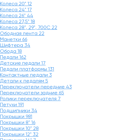
Колеса 20"
12
Колеса 24"
17
Колеса 26"
44
Колеса 27,5"
18
Колеса 28", 29", 700С
22
Ободная лента
22
Манетки
66
Шифтера
34
Обода
18
Педали
162
Детские педали
17
Педали платформы
131
Контактные педали
3
Детали к педалям
5
Переключатели передние
43
Переключатели задние
65
Ролики переключателя
7
Петухи
191
Подшипники
34
Покрышки
981
Покрышки 8"
16
Покрышки 10"
28
Покрышки 12"
32