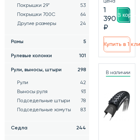
цена
Покрышки 29"
53
1
В корзин
Покрышки 700C
64
390
Другие размеры
24
₽
Рамы
5
Купить в 1 кл
Рулевые колонки
101
Рули, выносы, штыри
298
В наличии
Рули
42
Выносы руля
93
Подседельные штыри
78
Подседельные хомуты
83
Седла
244