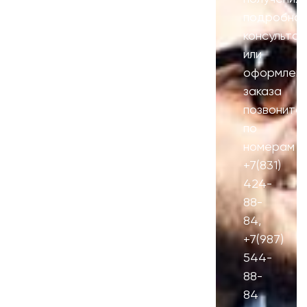
подробно
консультац
или
оформлени
заказа
позвоните
по
номерам
+7(831)
424-
88-
84
,
+7(987)
544-
88-
84