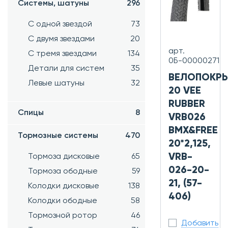
Системы, шатуны
296
С одной звездой
73
С двумя звездами
20
арт.
С тремя звездами
134
0Б-00000271
Детали для систем
35
ВЕЛОПОКР
Левые шатуны
32
20 VEE
RUBBER
Спицы
8
VRB026
BMX&FREE
Тормозные системы
470
20*2,125,
VRB-
Тормоза дисковые
65
026-20-
Тормоза ободные
59
21, (57-
Колодки дисковые
138
406)
Колодки ободные
58
Тормозной ротор
46
Добавить