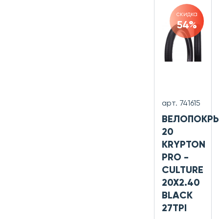
скидка
54%
арт. 741615
ВЕЛОПОКР
20
KRYPTON
PRO -
CULTURE
20X2.40
BLACK
27TPI