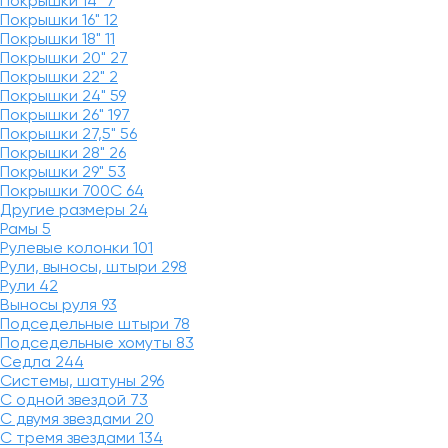
Покрышки 14"
7
Покрышки 16"
12
Покрышки 18"
11
Покрышки 20"
27
Покрышки 22"
2
Покрышки 24"
59
Покрышки 26"
197
Покрышки 27,5"
56
Покрышки 28"
26
Покрышки 29"
53
Покрышки 700C
64
Другие размеры
24
Рамы
5
Рулевые колонки
101
Рули, выносы, штыри
298
Рули
42
Выносы руля
93
Подседельные штыри
78
Подседельные хомуты
83
Седла
244
Системы, шатуны
296
С одной звездой
73
С двумя звездами
20
С тремя звездами
134