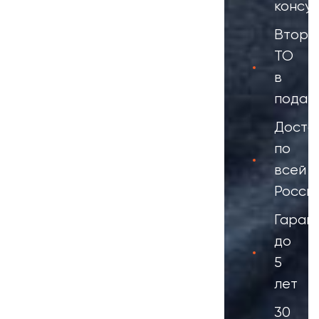
консул
Второ
ТО
в
подар
Доста
по
всей
Росси
Гаран
до
5
лет
30