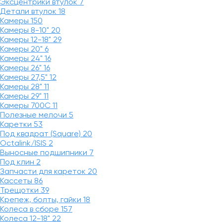
Эксцентрики втулок
7
Детали втулок
18
Камеры
150
Камеры 8-10"
20
Камеры 12-18"
29
Камеры 20"
6
Камеры 24"
16
Камеры 26"
16
Камеры 27,5"
12
Камеры 28"
11
Камеры 29"
11
Камеры 700C
11
Полезные мелочи
5
Каретки
53
Под квадрат (Square)
20
Octalink/ISIS
2
Выносные подшипники
7
Под клин
2
Запчасти для кареток
20
Кассеты
86
Трещотки
39
Крепеж, болты, гайки
18
Колеса в сборе
157
Колеса 12-18"
22