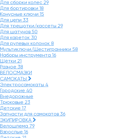
Для сборки колес
29
Для бортировки
18
Конусные ключи
15
Для цепи
33
Для трещотки/кассеты
29
Для шатунов
50
Для кареток
30
Для рулевых колонок
8
Мультиключи/Шестигранники
58
Наборы инструмента
16
Щётки
21
Разное
38
ВЕЛОСМАЗКИ
САМОКАТЫ
Электросамокаты
4
Городские
40
Внедорожные
Трюковые
23
Детские
17
Запчасти для самокатов
36
ЭКИПИРОВКА
Велошлема
79
Взрослые
16
Детские
21