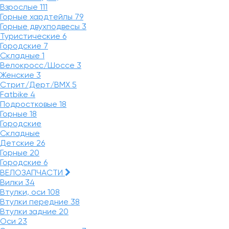
Взрослые
111
Горные хардтейлы
79
Горные двухподвесы
3
Туристические
6
Городские
7
Складные
1
Велокросс/Шоссе
3
Женские
3
Стрит/Дерт/BMX
5
Fatbike
4
Подростковые
18
Горные
18
Городские
Складные
Детские
26
Горные
20
Городские
6
ВЕЛОЗАПЧАСТИ
Вилки
34
Втулки, оси
108
Втулки передние
38
Втулки задние
20
Оси
23