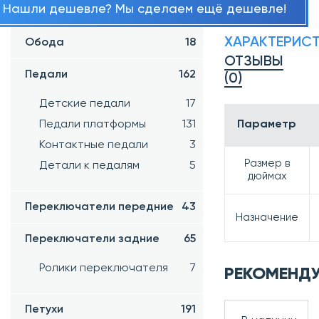
Нашли дешевле? Мы сделаем ещё дешевле!
Шифтера
34
ХАРАКТЕРИС
Обода
18
ОТЗЫВЫ
Педали
162
(0)
Детские педали
17
Параметр
Педали платформы
131
Контактные педали
3
Размер в
Детали к педалям
5
дюймах
Переключатели передние
43
Назначение
Переключатели задние
65
Ролики переключателя
7
РЕКОМЕНД
Петухи
191