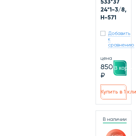
533*37
24*1-3/8,
H-571
Добавить
к
сравнению
цена
850
В корзин
₽
Купить в 1 кл
В наличии
скидка