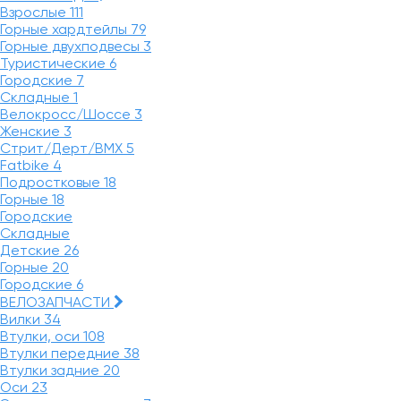
Взрослые
111
Горные хардтейлы
79
Горные двухподвесы
3
Туристические
6
Городские
7
Складные
1
Велокросс/Шоссе
3
Женские
3
Стрит/Дерт/BMX
5
Fatbike
4
Подростковые
18
Горные
18
Городские
Складные
Детские
26
Горные
20
Городские
6
ВЕЛОЗАПЧАСТИ
Вилки
34
Втулки, оси
108
Втулки передние
38
Втулки задние
20
Оси
23