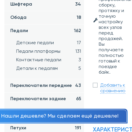
Шифтера
34
сборку,
протяжку и
точную
Обода
18
настройку
всех узлов
Педали
162
перед
продажей.
Детские педали
17
Вы
получаете
Педали платформы
131
полностью
Контактные педали
3
готовый к
поездке
Детали к педалям
5
байк.
Добавить к
Переключатели передние
43
сравнению
Переключатели задние
65
Ролики переключателя
7
Нашли дешевле? Мы сделаем ещё дешевле!
Петухи
191
ХАРАКТЕРИС