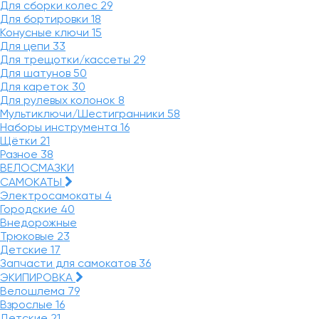
Для сборки колес
29
Для бортировки
18
Конусные ключи
15
Для цепи
33
Для трещотки/кассеты
29
Для шатунов
50
Для кареток
30
Для рулевых колонок
8
Мультиключи/Шестигранники
58
Наборы инструмента
16
Щётки
21
Разное
38
ВЕЛОСМАЗКИ
САМОКАТЫ
Электросамокаты
4
Городские
40
Внедорожные
Трюковые
23
Детские
17
Запчасти для самокатов
36
ЭКИПИРОВКА
Велошлема
79
Взрослые
16
Детские
21