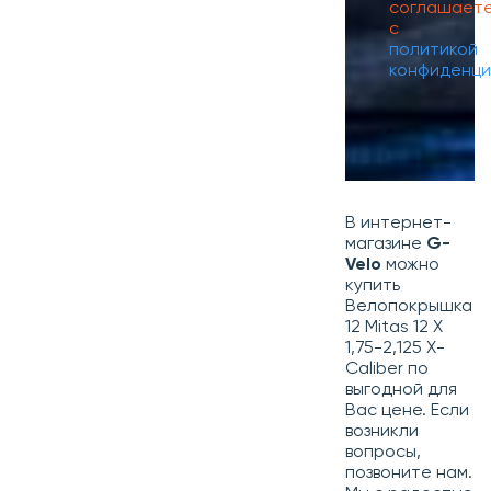
соглашает
с
политикой
конфиденци
В интернет-
магазине
G-
Velo
можно
купить
Велопокрышка
12 Mitas 12 X
1,75-2,125 X-
Caliber по
выгодной для
Вас цене. Если
возникли
вопросы,
позвоните нам.