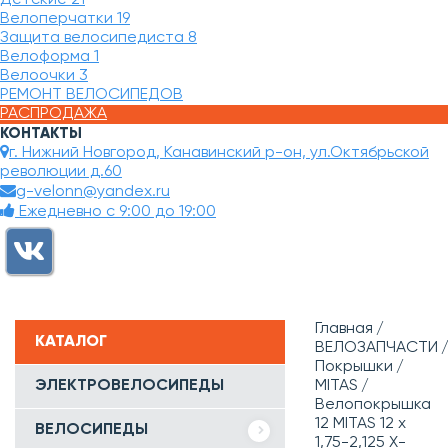
Велоперчатки
19
Защита велосипедиста
8
Велоформа
1
Велоочки
3
РЕМОНТ ВЕЛОСИПЕДОВ
РАСПРОДАЖА
КОНТАКТЫ
г. Нижний Новгород, Канавинский р-он, ул.Октябрьской
революции д.60
g-velonn@yandex.ru
Ежедневно с 9:00 до 19:00
Главная
КАТАЛОГ
ВЕЛОЗАПЧАСТИ
Покрышки
ЭЛЕКТРОВЕЛОСИПЕДЫ
MITAS
Велопокрышка
12 MITAS 12 x
ВЕЛОСИПЕДЫ
1,75-2,125 X-