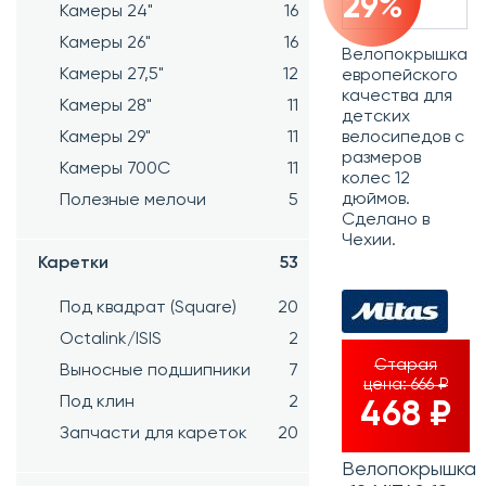
29%
Камеры 24"
16
Камеры 26"
16
Велопокрышка
Камеры 27,5"
12
европейского
качества для
Камеры 28"
11
детских
Камеры 29"
11
велосипедов с
размеров
Камеры 700C
11
колес 12
дюймов.
Полезные мелочи
5
Сделано в
Чехии.
Каретки
53
Под квадрат (Square)
20
Octalink/ISIS
2
Старая
Выносные подшипники
7
цена:
666 ₽
Под клин
2
468 ₽
Запчасти для кареток
20
Велопокрышка