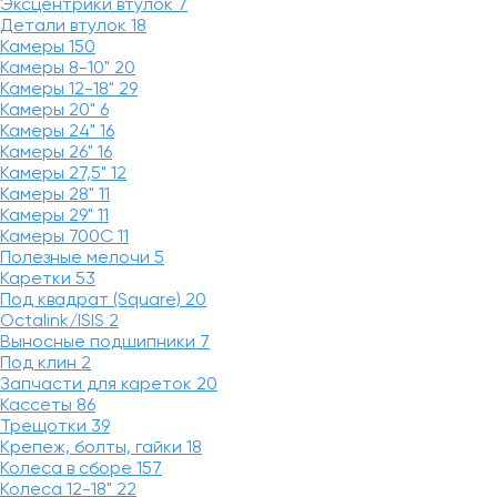
Эксцентрики втулок
7
Детали втулок
18
Камеры
150
Камеры 8-10"
20
Камеры 12-18"
29
Камеры 20"
6
Камеры 24"
16
Камеры 26"
16
Камеры 27,5"
12
Камеры 28"
11
Камеры 29"
11
Камеры 700C
11
Полезные мелочи
5
Каретки
53
Под квадрат (Square)
20
Octalink/ISIS
2
Выносные подшипники
7
Под клин
2
Запчасти для кареток
20
Кассеты
86
Трещотки
39
Крепеж, болты, гайки
18
Колеса в сборе
157
Колеса 12-18"
22