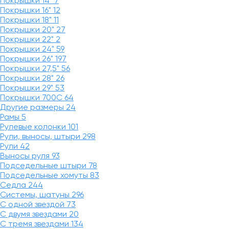
Покрышки 14"
7
Покрышки 16"
12
Покрышки 18"
11
Покрышки 20"
27
Покрышки 22"
2
Покрышки 24"
59
Покрышки 26"
197
Покрышки 27,5"
56
Покрышки 28"
26
Покрышки 29"
53
Покрышки 700C
64
Другие размеры
24
Рамы
5
Рулевые колонки
101
Рули, выносы, штыри
298
Рули
42
Выносы руля
93
Подседельные штыри
78
Подседельные хомуты
83
Седла
244
Системы, шатуны
296
С одной звездой
73
С двумя звездами
20
С тремя звездами
134