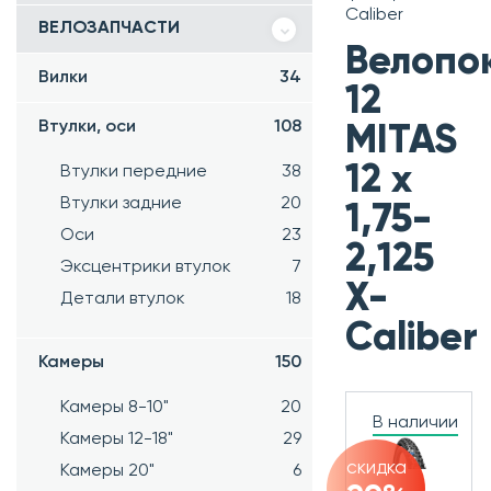
Caliber
ВЕЛОЗАПЧАСТИ
Велопо
Вилки
34
12
Втулки, оси
108
MITAS
12 x
Втулки передние
38
Втулки задние
20
1,75-
Оси
23
2,125
Эксцентрики втулок
7
X-
Детали втулок
18
Caliber
Камеры
150
Камеры 8-10"
20
В наличии
Камеры 12-18"
29
скидка
Камеры 20"
6