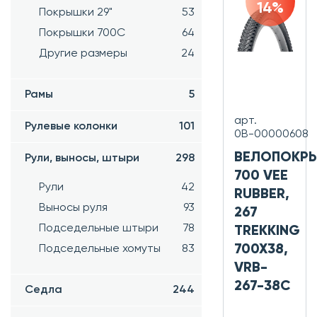
14%
Покрышки 29"
53
Покрышки 700C
64
Другие размеры
24
Рамы
5
арт.
Рулевые колонки
101
0В-00000608
ВЕЛОПОКР
Рули, выносы, штыри
298
700 VEE
Рули
42
RUBBER,
Выносы руля
93
267
Подседельные штыри
78
TREKKING
700X38,
Подседельные хомуты
83
VRB-
267-38C
Седла
244