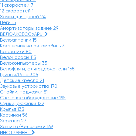
11 скоростей
7
12 скоростей
1
Замки для цепей
24
Пеги
15
Амортизаторы задние
29
ВЕЛОАКСЕССУАРЫ
Велоаптечки
15
Крепления на автомобиль
3
Багажники
80
Велонасосы
115
Велокомпьютеры
35
Велофляги, флягодержатели
165
Грипсы/Рога
306
Детские кресла
21
Звуковые устройства
170
Стойки, подножки
81
Световое оборудование
195
Сумки, рюкзаки
122
Крылья
133
Корзинки
56
Зеркала
27
Защита/Велозамки
169
ИНСТРУМЕНТ