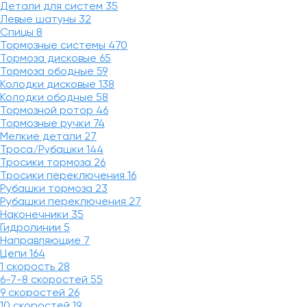
Детали для систем
35
Левые шатуны
32
Спицы
8
Тормозные системы
470
Тормоза дисковые
65
Тормоза ободные
59
Колодки дисковые
138
Колодки ободные
58
Тормозной ротор
46
Тормозные ручки
74
Мелкие детали
27
Троса/Рубашки
144
Тросики тормоза
26
Тросики переключения
16
Рубашки тормоза
23
Рубашки переключения
27
Наконечники
35
Гидролинии
5
Направляющие
7
Цепи
164
1 скорость
28
6-7-8 скоростей
55
9 скоростей
26
10 скоростей
19