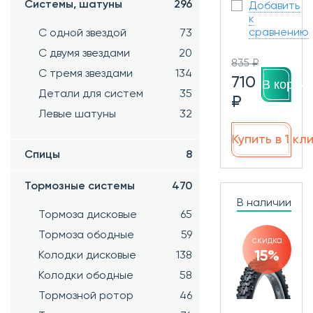
Системы, шатуны
296
Добавить
к
сравнению
С одной звездой
73
С двумя звездами
20
835 ₽
С тремя звездами
134
710
В корзин
Детали для систем
35
₽
Левые шатуны
32
Купить в 1 кл
Спицы
8
Тормозные системы
470
В наличии
Тормоза дисковые
65
Тормоза ободные
59
скидка
15%
Колодки дисковые
138
Колодки ободные
58
Тормозной ротор
46