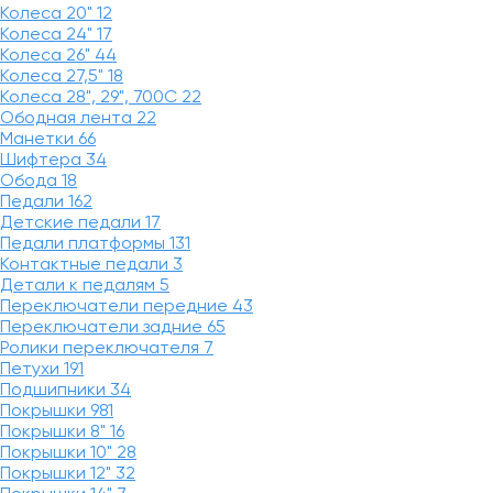
Колеса 20"
12
Колеса 24"
17
Колеса 26"
44
Колеса 27,5"
18
Колеса 28", 29", 700С
22
Ободная лента
22
Манетки
66
Шифтера
34
Обода
18
Педали
162
Детские педали
17
Педали платформы
131
Контактные педали
3
Детали к педалям
5
Переключатели передние
43
Переключатели задние
65
Ролики переключателя
7
Петухи
191
Подшипники
34
Покрышки
981
Покрышки 8"
16
Покрышки 10"
28
Покрышки 12"
32