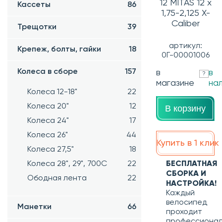
12 MITAS 12 x
Кассеты
86
1,75-2,125 X-
Caliber
Трещотки
39
артикул:
Крепеж, болты, гайки
18
0Г-00001006
Колеса в сборе
157
в
в
?
магазине
на
Колеса 12-18"
22
Колеса 20"
12
В корзину
Колеса 24"
17
Колеса 26"
44
Купить в 1 клик
Колеса 27,5"
18
Колеса 28", 29", 700С
22
БЕСПЛАТНАЯ
СБОРКА И
Ободная лента
22
НАСТРОЙКА!
Каждый
велосипед
Манетки
66
проходит
профессиона