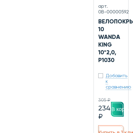
арт.
0В-00000592
ВЕЛОПОКР
10
WANDA
KING
10*2,0,
P1030
Добавить
к
сравнению
305 ₽
234
В корзин
₽
Купить в 1 кл