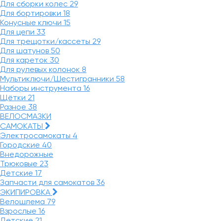
Для сборки колес
29
Для бортировки
18
Конусные ключи
15
Для цепи
33
Для трещотки/кассеты
29
Для шатунов
50
Для кареток
30
Для рулевых колонок
8
Мультиключи/Шестигранники
58
Наборы инструмента
16
Щётки
21
Разное
38
ВЕЛОСМАЗКИ
САМОКАТЫ
Электросамокаты
4
Городские
40
Внедорожные
Трюковые
23
Детские
17
Запчасти для самокатов
36
ЭКИПИРОВКА
Велошлема
79
Взрослые
16
Детские
21