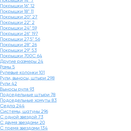
Покрышки 14"
7
Покрышки 16"
12
Покрышки 18"
11
Покрышки 20"
27
Покрышки 22"
2
Покрышки 24"
59
Покрышки 26"
197
Покрышки 27,5"
56
Покрышки 28"
26
Покрышки 29"
53
Покрышки 700C
64
Другие размеры
24
Рамы
5
Рулевые колонки
101
Рули, выносы, штыри
298
Рули
42
Выносы руля
93
Подседельные штыри
78
Подседельные хомуты
83
Седла
244
Системы, шатуны
296
С одной звездой
73
С двумя звездами
20
С тремя звездами
134