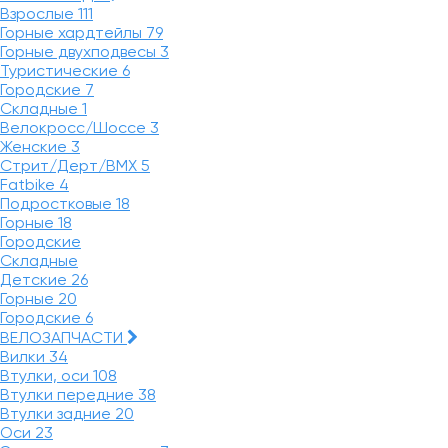
Взрослые
111
Горные хардтейлы
79
Горные двухподвесы
3
Туристические
6
Городские
7
Складные
1
Велокросс/Шоссе
3
Женские
3
Стрит/Дерт/BMX
5
Fatbike
4
Подростковые
18
Горные
18
Городские
Складные
Детские
26
Горные
20
Городские
6
ВЕЛОЗАПЧАСТИ
Вилки
34
Втулки, оси
108
Втулки передние
38
Втулки задние
20
Оси
23