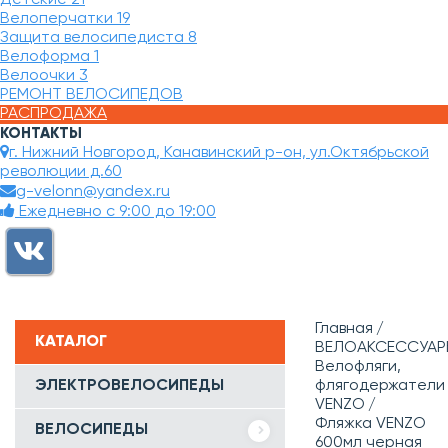
Велоперчатки
19
Защита велосипедиста
8
Велоформа
1
Велоочки
3
РЕМОНТ ВЕЛОСИПЕДОВ
РАСПРОДАЖА
КОНТАКТЫ
г. Нижний Новгород, Канавинский р-он, ул.Октябрьской
революции д.60
g-velonn@yandex.ru
Ежедневно с 9:00 до 19:00
Главная
КАТАЛОГ
ВЕЛОАКСЕССУАР
Велофляги,
ЭЛЕКТРОВЕЛОСИПЕДЫ
флягодержатели
VENZO
Фляжка VENZO
ВЕЛОСИПЕДЫ
600мл черная