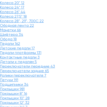
Колеса 20"
12
Колеса 24"
17
Колеса 26"
44
Колеса 27,5"
18
Колеса 28", 29", 700С
22
Ободная лента
22
Манетки
66
Шифтера
34
Обода
18
Педали
162
Детские педали
17
Педали платформы
131
Контактные педали
3
Детали к педалям
5
Переключатели передние
43
Переключатели задние
65
Ролики переключателя
7
Петухи
191
Подшипники
34
Покрышки
981
Покрышки 8"
16
Покрышки 10"
28
Покрышки 12"
32