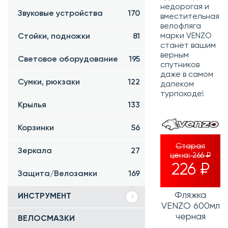
недорогая и
Звуковые устройства
170
вместительная
велофляга
марки VENZO
Стойки, подножки
81
станет вашим
верным
Световое оборудование
195
спутников
даже в самом
Сумки, рюкзаки
122
далеком
турпоходе!
Крылья
133
Корзинки
56
Старая
Зеркала
27
цена:
266 ₽
226 ₽
Защита/Велозамки
169
Фляжка
ИНСТРУМЕНТ
VENZO 600мл
черная
ВЕЛОСМАЗКИ