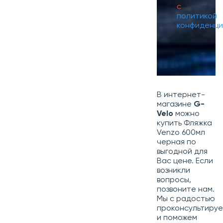
с
политикой
конфиденци
В интернет-
магазине
G-
Velo
можно
купить Фляжка
Venzo 600мл
черная по
выгодной для
Вас цене. Если
возникли
вопросы,
позвоните нам.
Мы с радостью
проконсультиру
и поможем