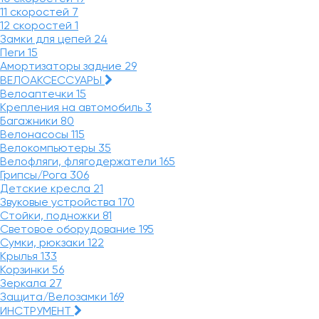
11 скоростей
7
12 скоростей
1
Замки для цепей
24
Пеги
15
Амортизаторы задние
29
ВЕЛОАКСЕССУАРЫ
Велоаптечки
15
Крепления на автомобиль
3
Багажники
80
Велонасосы
115
Велокомпьютеры
35
Велофляги, флягодержатели
165
Грипсы/Рога
306
Детские кресла
21
Звуковые устройства
170
Стойки, подножки
81
Световое оборудование
195
Сумки, рюкзаки
122
Крылья
133
Корзинки
56
Зеркала
27
Защита/Велозамки
169
ИНСТРУМЕНТ