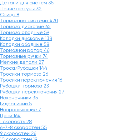
Детали для систем
35
Левые шатуны
32
Спицы
8
Тормозные системы
470
Тормоза дисковые
65
Тормоза ободные
59
Колодки дисковые
138
Колодки ободные
58
Тормозной ротор
46
Тормозные ручки
74
Мелкие детали
27
Троса/Рубашки
144
Тросики тормоза
26
Тросики переключения
16
Рубашки тормоза
23
Рубашки переключения
27
Наконечники
35
Гидролинии
5
Направляющие
7
Цепи
164
1 скорость
28
6-7-8 скоростей
55
9 скоростей
26
10 скоростей
19