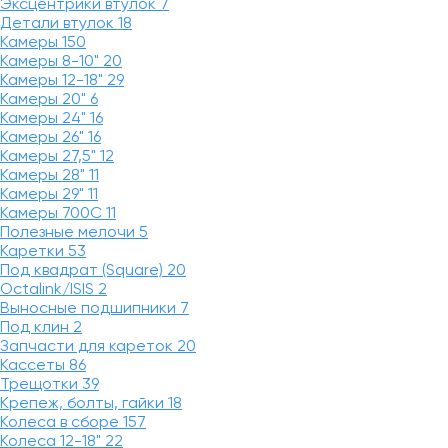
Эксцентрики втулок
7
Детали втулок
18
Камеры
150
Камеры 8-10"
20
Камеры 12-18"
29
Камеры 20"
6
Камеры 24"
16
Камеры 26"
16
Камеры 27,5"
12
Камеры 28"
11
Камеры 29"
11
Камеры 700C
11
Полезные мелочи
5
Каретки
53
Под квадрат (Square)
20
Octalink/ISIS
2
Выносные подшипники
7
Под клин
2
Запчасти для кареток
20
Кассеты
86
Трещотки
39
Крепеж, болты, гайки
18
Колеса в сборе
157
Колеса 12-18"
22