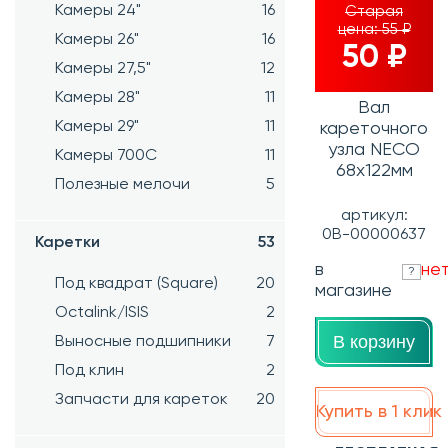
Камеры 24"
16
Старая
цена:
55 ₽
Камеры 26"
16
50 ₽
Камеры 27,5"
12
Камеры 28"
11
Вал
Камеры 29"
11
кареточного
узла NECO
Камеры 700C
11
68х122мм
Полезные мелочи
5
артикул:
0В-00000637
Каретки
53
в
не
?
Под квадрат (Square)
20
магазине
Octalink/ISIS
2
В корзину
Выносные подшипники
7
Под клин
2
Запчасти для кареток
20
Купить в 1 клик