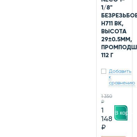
1/8"
БЕЗРЕЗЬБО
H711 BK,
ВЫСОТА
29±0.5ММ,
ПРОМПОДШ
112 Г
Добавить
к
сравнению
1 350
₽
1
В корзин
148
₽