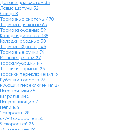
Детали для систем
35
Левые шатуны
32
Спицы
8
Тормозные системы
470
Тормоза дисковые
65
Тормоза ободные
59
Колодки дисковые
138
Колодки ободные
58
Тормозной ротор
46
Тормозные ручки
74
Мелкие детали
27
Троса/Рубашки
144
Тросики тормоза
26
Тросики переключения
16
Рубашки тормоза
23
Рубашки переключения
27
Наконечники
35
Гидролинии
5
Направляющие
7
Цепи
164
1 скорость
28
6-7-8 скоростей
55
9 скоростей
26
10 скоростей
19