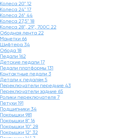
Колеса 20"
12
Колеса 24"
17
Колеса 26"
44
Колеса 27,5"
18
Колеса 28", 29", 700С
22
Ободная лента
22
Манетки
66
Шифтера
34
Обода
18
Педали
162
Детские педали
17
Педали платформы
131
Контактные педали
3
Детали к педалям
5
Переключатели передние
43
Переключатели задние
65
Ролики переключателя
7
Петухи
191
Подшипники
34
Покрышки
981
Покрышки 8"
16
Покрышки 10"
28
Покрышки 12"
32