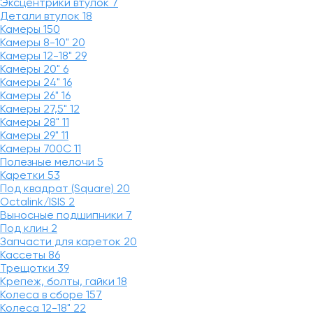
Эксцентрики втулок
7
Детали втулок
18
Камеры
150
Камеры 8-10"
20
Камеры 12-18"
29
Камеры 20"
6
Камеры 24"
16
Камеры 26"
16
Камеры 27,5"
12
Камеры 28"
11
Камеры 29"
11
Камеры 700C
11
Полезные мелочи
5
Каретки
53
Под квадрат (Square)
20
Octalink/ISIS
2
Выносные подшипники
7
Под клин
2
Запчасти для кареток
20
Кассеты
86
Трещотки
39
Крепеж, болты, гайки
18
Колеса в сборе
157
Колеса 12-18"
22