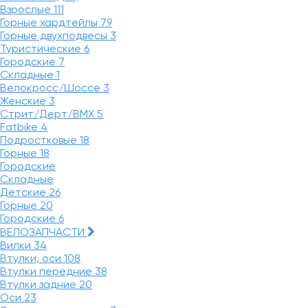
Взрослые
111
Горные хардтейлы
79
Горные двухподвесы
3
Туристические
6
Городские
7
Складные
1
Велокросс/Шоссе
3
Женские
3
Стрит/Дерт/BMX
5
Fatbike
4
Подростковые
18
Горные
18
Городские
Складные
Детские
26
Горные
20
Городские
6
ВЕЛОЗАПЧАСТИ
Вилки
34
Втулки, оси
108
Втулки передние
38
Втулки задние
20
Оси
23