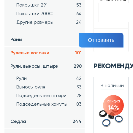
Покрышки 29"
53
Покрышки 700C
64
Другие размеры
24
Рамы
5
Рулевые колонки
101
РЕКОМЕНД
Рули, выносы, штыри
298
Рули
42
В наличии
Выносы руля
93
Подседельные штыри
78
скидка
Подседельные хомуты
83
14%
Седла
244