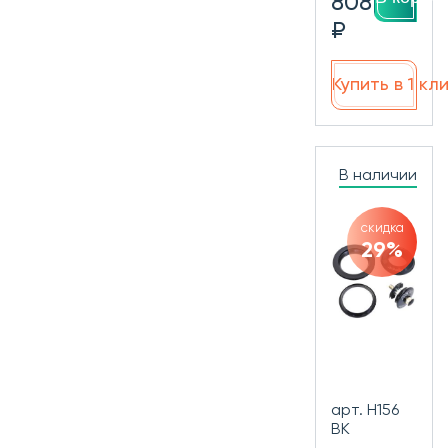
808
₽
Купить в 1 кл
В наличии
скидка
29%
арт. H156
BK