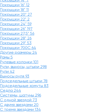
Покрышки 14"
7
Покрышки 16"
12
Покрышки 18"
11
Покрышки 20"
27
Покрышки 22"
2
Покрышки 24"
59
Покрышки 26"
197
Покрышки 27,5"
56
Покрышки 28"
26
Покрышки 29"
53
Покрышки 700C
64
Другие размеры
24
Рамы
5
Рулевые колонки
101
Рули, выносы, штыри
298
Рули
42
Выносы руля
93
Подседельные штыри
78
Подседельные хомуты
83
Седла
244
Системы, шатуны
296
С одной звездой
73
С двумя звездами
20
С тремя звездами
134