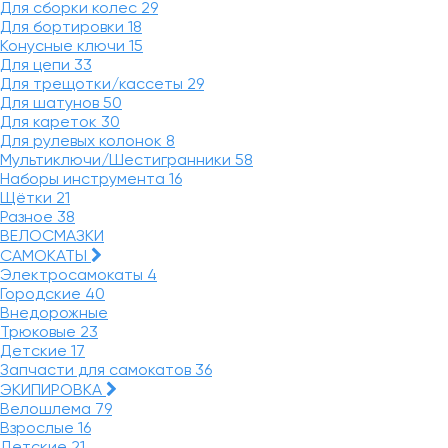
Для сборки колес
29
Для бортировки
18
Конусные ключи
15
Для цепи
33
Для трещотки/кассеты
29
Для шатунов
50
Для кареток
30
Для рулевых колонок
8
Мультиключи/Шестигранники
58
Наборы инструмента
16
Щётки
21
Разное
38
ВЕЛОСМАЗКИ
САМОКАТЫ
Электросамокаты
4
Городские
40
Внедорожные
Трюковые
23
Детские
17
Запчасти для самокатов
36
ЭКИПИРОВКА
Велошлема
79
Взрослые
16
Детские
21