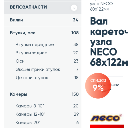
узла NECO
ВЕЛОЗАПЧАСТИ
68х122мм
Вал
Вилки
34
карето
Втулки, оси
108
узла
Втулки передние
38
NECO
Втулки задние
20
68х122
Оси
23
Эксцентрики втулок
7
Детали втулок
18
скидка
В наличии
9%
Камеры
150
Камеры 8-10"
20
Камеры 12-18"
29
Камеры 20"
6