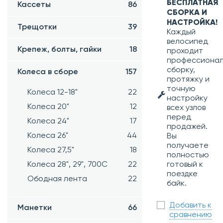
БЕСПЛАТНАЯ
Кассеты
86
СБОРКА И
НАСТРОЙКА!
Трещотки
39
Каждый
велосипед
Крепеж, болты, гайки
18
проходит
профессиона
сборку,
Колеса в сборе
157
протяжку и
точную
Колеса 12-18"
22
настройку
Колеса 20"
12
всех узлов
перед
Колеса 24"
17
продажей.
Колеса 26"
44
Вы
получаете
Колеса 27,5"
18
полностью
готовый к
Колеса 28", 29", 700С
22
поездке
Ободная лента
22
байк.
Добавить к
Манетки
66
сравнению