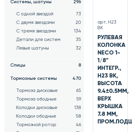
Системы, шатуны
296
С одной звездой
73
арт. H23
С двумя звездами
20
BK
С тремя звездами
134
РУЛЕВАЯ
Детали для систем
35
КОЛОНКА
Левые шатуны
32
NECO 1-
1/8"
Спицы
8
ИНТЕГР.,
H23 BK,
Тормозные системы
470
ВЫСОТА
9.4±0.5ММ,
Тормоза дисковые
65
ВЕРХ
Тормоза ободные
59
КРЫШКА
Колодки дисковые
138
7.8 ММ,
Колодки ободные
58
ПРОМ.ПОД
Тормозной ротор
46