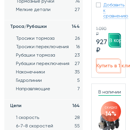
Тормозные ручки
74
Добавить
Мелкие детали
27
к
сравнению
Троса/Рубашки
144
1 090
₽
Тросики тормоза
26
В корзин
927
Тросики переключения
16
₽
Рубашки тормоза
23
Рубашки переключения
27
Купить в 1 кл
Наконечники
35
Гидролинии
5
Направляющие
7
В наличии
Цепи
164
скидка
14%
1 скорость
28
6-7-8 скоростей
55