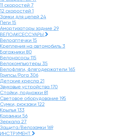
11 скоростей
7
12 скоростей
1
Замки для цепей
24
Пеги
15
Амортизаторы задние
29
ВЕЛОАКСЕССУАРЫ
Велоаптечки
15
Крепления на автомобиль
3
Багажники
80
Велонасосы
115
Велокомпьютеры
35
Велофляги, флягодержатели
165
Грипсы/Рога
306
Детские кресла
21
Звуковые устройства
170
Стойки, подножки
81
Световое оборудование
195
Сумки, рюкзаки
122
Крылья
133
Корзинки
56
Зеркала
27
Защита/Велозамки
169
ИНСТРУМЕНТ