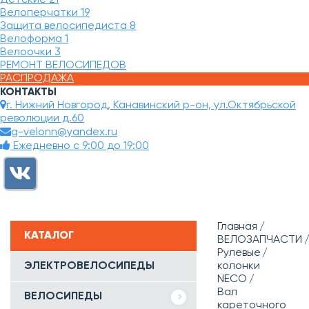
Велоперчатки
19
Защита велосипедиста
8
Велоформа
1
Велоочки
3
РЕМОНТ ВЕЛОСИПЕДОВ
РАСПРОДАЖА
КОНТАКТЫ
г. Нижний Новгород, Канавинский р-он, ул.Октябрьской
революции д.60
g-velonn@yandex.ru
Ежедневно с 9:00 до 19:00
Главная
КАТАЛОГ
ВЕЛОЗАПЧАСТИ
Рулевые
ЭЛЕКТРОВЕЛОСИПЕДЫ
колонки
NECO
Вал
ВЕЛОСИПЕДЫ
кареточного