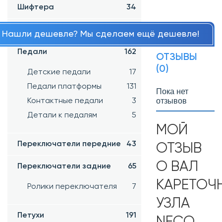
Шифтера
34
Обода
18
Нашли дешевле? Мы сделаем ещё дешевле!
Педали
162
ОТЗЫВЫ
(0)
Детские педали
17
Педали платформы
131
Пока нет
отзывов
Контактные педали
3
Детали к педалям
5
МОЙ
Переключатели передние
43
ОТЗЫВ
О ВАЛ
Переключатели задние
65
КАРЕТОЧ
Ролики переключателя
7
УЗЛА
Петухи
191
NECO