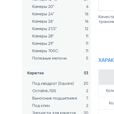
Камеры 20"
6
Камеры 24"
16
Качеств
Камеры 26"
16
трансми
Камеры 27,5"
12
Камеры 28"
11
Камеры 29"
11
Камеры 700C
11
Полезные мелочи
5
ХАРА
Каретки
53
Под квадрат (Square)
20
Кол
Octalink/ISIS
2
Выносные подшипники
7
Ко
Под клин
2
Запчасти для кареток
20