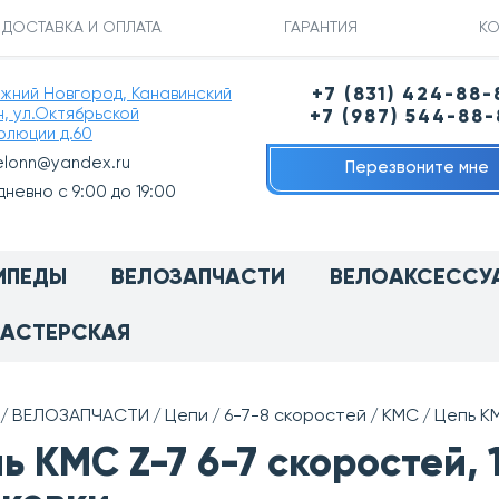
ДОСТАВКА И ОПЛАТА
ГАРАНТИЯ
КО
ижний Новгород, Канавинский
+7 (831) 424-88-
н, ул.Октябрьской
+7 (987) 544-88
олюции д.60
elonn@yandex.ru
Перезвоните мне
невно с 9:00 до 19:00
ИПЕДЫ
ВЕЛОЗАПЧАСТИ
ВЕЛОАКСЕССУ
АСТЕРСКАЯ
ВЕЛОЗАПЧАСТИ
Цепи
6-7-8 скоростей
KMC
Цепь KM
ь KMC Z-7 6-7 cкоростей, 