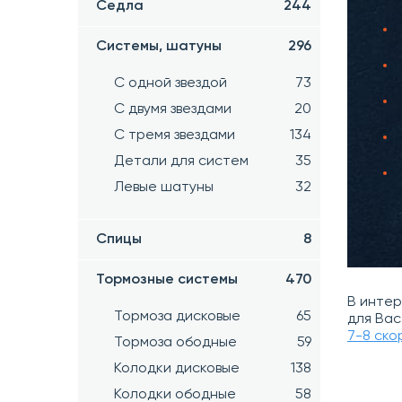
Седла
244
Системы, шатуны
296
С одной звездой
73
С двумя звездами
20
С тремя звездами
134
Детали для систем
35
Левые шатуны
32
Спицы
8
Тормозные системы
470
В инте
Тормоза дисковые
65
для Вас
7-8 ск
Тормоза ободные
59
Колодки дисковые
138
Колодки ободные
58