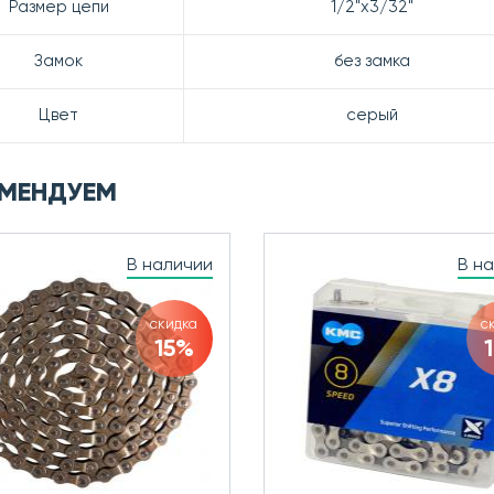
Размер цепи
1/2"х3/32"
Замок
без замка
Цвет
серый
МЕНДУЕМ
В наличии
В н
скидка
с
15%