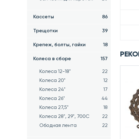
Кассеты
86
Трещотки
39
Крепеж, болты, гайки
18
РЕКО
Колеса в сборе
157
Колеса 12-18"
22
Колеса 20"
12
Колеса 24"
17
Колеса 26"
44
Колеса 27,5"
18
Колеса 28", 29", 700С
22
Ободная лента
22