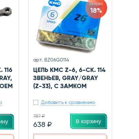
скидка
18%
арт. BZ06G0114
 116
ЦЕПЬ KMC Z-6, 6-СК. 114
RAY,
ЗВЕНЬЕВ, GRAY/GRAY
 OEM
(Z-33), С ЗАМКОМ
ю
Добавить к сравнению
787 ₽
В корзину
ину
638 ₽