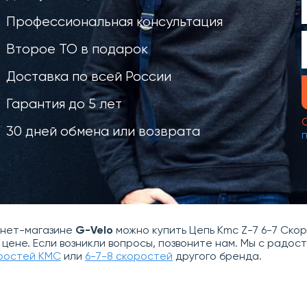
Профессиональная консультация
Второе ТО в подарок
Доставка по всей России
Гарантия до 5 лет
30 дней обмена или возврата
рнет-магазине
G-Velo
можно купить Цепь Kmc Z-7 6-7 Cкоро
 цене. Если возникли вопросы, позвоните нам. Мы с рад
оростей KMC
или
6-7-8 скоростей
другого бренда.