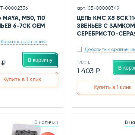
УТ-00002336
арт. 0Б-00000349
 MAYA, M50, 110
ЦЕПЬ KMC X8 8СК 11
НЬЕВ 6-7СК OEM
ЗВЕНЬЕВ С ЗАМКОМ
СЕРЕБРИСТО-СЕРА
бавить к сравнению
Добавить к сравнени
В корзину
 ₽
1 690 ₽
В корз
1 403 ₽
Купить в 1 клик
Купить в 1 клик
В наличии
В н