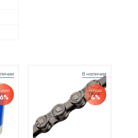
аличии
В наличии
кидка
скидка
16%
4%