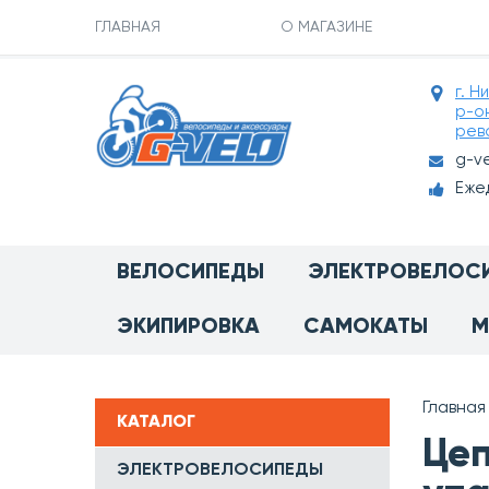
ГЛАВНАЯ
О МАГАЗИНЕ
г. Н
р-о
рев
g-v
Ежед
ВЕЛОСИПЕДЫ
ЭЛЕКТРОВЕЛОС
ЭКИПИРОВКА
САМОКАТЫ
М
Главная
КАТАЛОГ
Цеп
ЭЛЕКТРОВЕЛОСИПЕДЫ