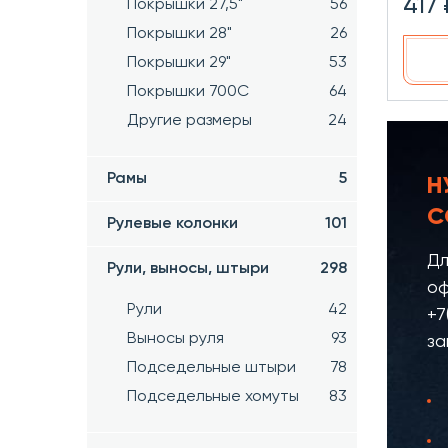
417 
Покрышки 27,5"
56
Покрышки 28"
26
Покрышки 29"
53
Покрышки 700C
64
Другие размеры
24
Рамы
5
Н
С
Рулевые колонки
101
Дл
Рули, выносы, штыри
298
оф
Рули
42
+7
Выносы руля
93
за
Подседельные штыри
78
Подседельные хомуты
83