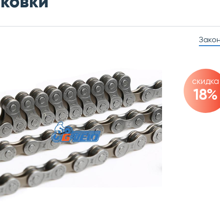
ковки
Зако
скидка
18%