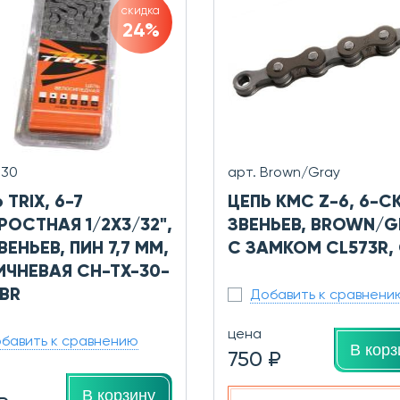
скидка
24%
T30
арт. Brown/Gray
 TRIX, 6-7
ЦЕПЬ KMC Z-6, 6-СК.
РОСТНАЯ 1/2Х3/32",
ЗВЕНЬЕВ, BROWN/G
ЗВЕНЬЕВ, ПИН 7,7 ММ,
С ЗАМКОМ CL573R,
ИЧНЕВАЯ CH-TX-30-
-BR
Добавить к сравнени
цена
бавить к сравнению
В корз
750 ₽
В корзину