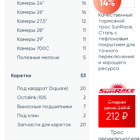
14%
Камеры 24"
16
Камеры 26"
16
Качественный
тормозной
Камеры 27,5"
12
трос SunRace.
Камеры 28"
11
Сталь с
тефлоновым
Камеры 29"
11
покрытием для
Камеры 700C
11
точного
переключения
Полезные мелочи
5
и хорошего
ресурса
Каретки
53
Под квадрат (Square)
20
Octalink/ISIS
2
Старая
Выносные подшипники
7
цена:
249 ₽
212 ₽
Под клин
2
Запчасти для кареток
20
Трос
переключателя