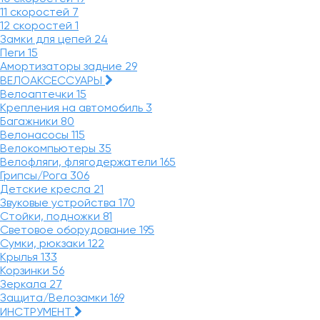
11 скоростей
7
12 скоростей
1
Замки для цепей
24
Пеги
15
Амортизаторы задние
29
ВЕЛОАКСЕССУАРЫ
Велоаптечки
15
Крепления на автомобиль
3
Багажники
80
Велонасосы
115
Велокомпьютеры
35
Велофляги, флягодержатели
165
Грипсы/Рога
306
Детские кресла
21
Звуковые устройства
170
Стойки, подножки
81
Световое оборудование
195
Сумки, рюкзаки
122
Крылья
133
Корзинки
56
Зеркала
27
Защита/Велозамки
169
ИНСТРУМЕНТ