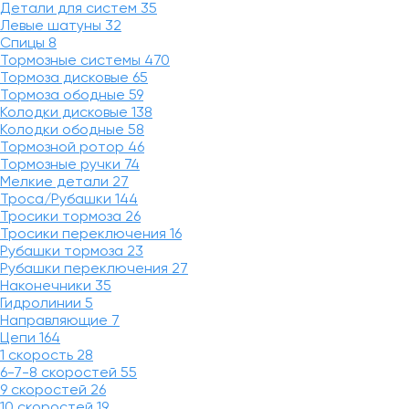
Детали для систем
35
Левые шатуны
32
Спицы
8
Тормозные системы
470
Тормоза дисковые
65
Тормоза ободные
59
Колодки дисковые
138
Колодки ободные
58
Тормозной ротор
46
Тормозные ручки
74
Мелкие детали
27
Троса/Рубашки
144
Тросики тормоза
26
Тросики переключения
16
Рубашки тормоза
23
Рубашки переключения
27
Наконечники
35
Гидролинии
5
Направляющие
7
Цепи
164
1 скорость
28
6-7-8 скоростей
55
9 скоростей
26
10 скоростей
19