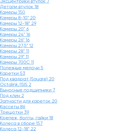
Эксцентрики втулок
7
Детали втулок
18
Камеры
150
Камеры 8-10"
20
Камеры 12-18"
29
Камеры 20"
6
Камеры 24"
16
Камеры 26"
16
Камеры 27,5"
12
Камеры 28"
11
Камеры 29"
11
Камеры 700C
11
Полезные мелочи
5
Каретки
53
Под квадрат (Square)
20
Octalink/ISIS
2
Выносные подшипники
7
Под клин
2
Запчасти для кареток
20
Кассеты
86
Трещотки
39
Крепеж, болты, гайки
18
Колеса в сборе
157
Колеса 12-18"
22