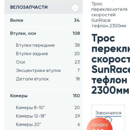
Трос
ВЕЛОЗАПЧАСТИ
переключателя
скоростей
Вилки
34
SunRace
тефлон 2300мм
Втулки, оси
108
Трос
Втулки передние
38
перекл
Втулки задние
20
скорос
Оси
23
SunRac
Эксцентрики втулок
7
тефлон
Детали втулок
18
2300мм
Камеры
150
Камеры 8-10"
20
Закончился
Камеры 12-18"
29
Камеры 20"
6
скидка