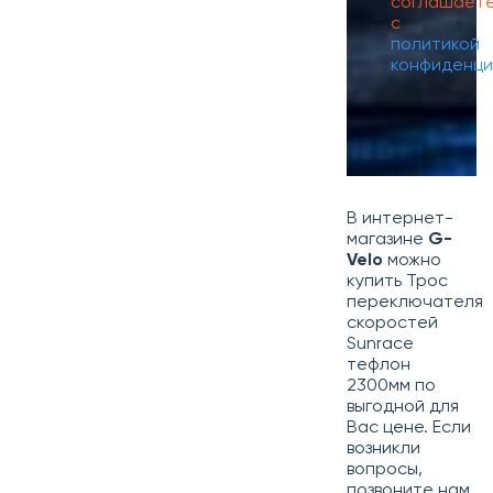
соглашает
с
политикой
конфиденци
В интернет-
магазине
G-
Velo
можно
купить Трос
переключателя
скоростей
Sunrace
тефлон
2300мм по
выгодной для
Вас цене. Если
возникли
вопросы,
позвоните нам.