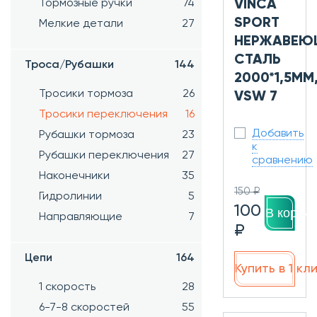
VINCA
Тормозные ручки
74
SPORT
Мелкие детали
27
НЕРЖАВЕЮ
СТАЛЬ
Троса/Рубашки
144
2000*1,5ММ
Тросики тормоза
26
VSW 7
Тросики переключения
16
Добавить
Рубашки тормоза
23
к
Рубашки переключения
27
сравнению
Наконечники
35
150 ₽
Гидролинии
5
100
В корзин
Направляющие
7
₽
Цепи
164
Купить в 1 кл
1 скорость
28
6-7-8 скоростей
55