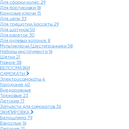
Для сборки колес
29
Для бортировки
18
Конусные ключи
15
Для цепи
33
Для трещотки/кассеты
29
Для шатунов
50
Для кареток
30
Для рулевых колонок
8
Мультиключи/Шестигранники
58
Наборы инструмента
16
Щётки
21
Разное
38
ВЕЛОСМАЗКИ
САМОКАТЫ
Электросамокаты
4
Городские
40
Внедорожные
Трюковые
23
Детские
17
Запчасти для самокатов
36
ЭКИПИРОВКА
Велошлема
79
Взрослые
16
Детские
21