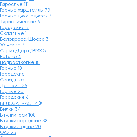
Взрослые
111
Горные хардтейлы
79
Горные двухподвесы
3
Туристические
6
Городские
7
Складные
1
Велокросс/Шоссе
3
Женские
3
Стрит/Дерт/BMX
5
Fatbike
4
Подростковые
18
Горные
18
Городские
Складные
Детские
26
Горные
20
Городские
6
ВЕЛОЗАПЧАСТИ
Вилки
34
Втулки, оси
108
Втулки передние
38
Втулки задние
20
Оси
23