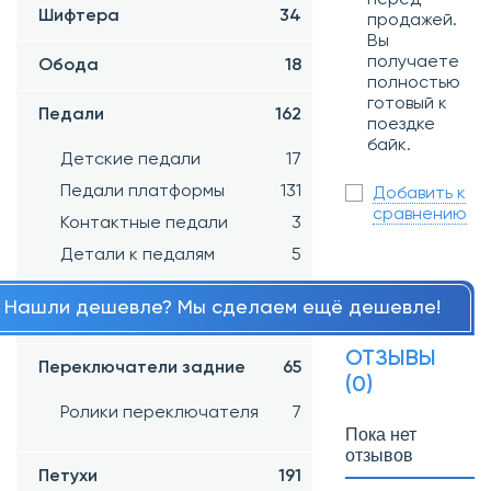
Шифтера
34
продажей.
Вы
получаете
Обода
18
полностью
готовый к
Педали
162
поездке
байк.
Детские педали
17
Педали платформы
131
Добавить к
сравнению
Контактные педали
3
Детали к педалям
5
Нашли дешевле? Мы сделаем ещё дешевле!
Переключатели передние
43
ОТЗЫВЫ
Переключатели задние
65
(0)
Ролики переключателя
7
Пока нет
отзывов
Петухи
191