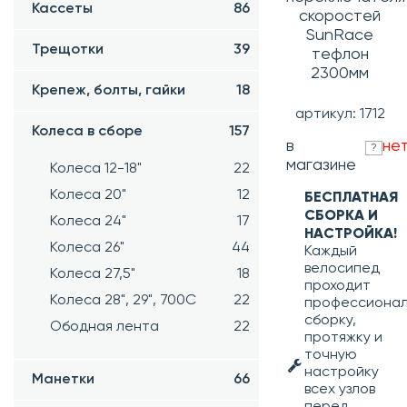
Кассеты
86
скоростей
SunRace
Трещотки
39
тефлон
2300мм
Крепеж, болты, гайки
18
артикул: 1712
Колеса в сборе
157
в
не
?
магазине
Колеса 12-18"
22
Колеса 20"
12
БЕСПЛАТНАЯ
СБОРКА И
Колеса 24"
17
НАСТРОЙКА!
Колеса 26"
44
Каждый
велосипед
Колеса 27,5"
18
проходит
Колеса 28", 29", 700С
22
профессиона
сборку,
Ободная лента
22
протяжку и
точную
настройку
Манетки
66
всех узлов
перед