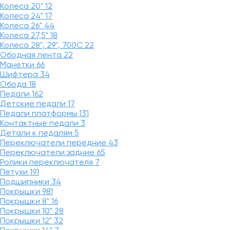
Колеса 20"
12
Колеса 24"
17
Колеса 26"
44
Колеса 27,5"
18
Колеса 28", 29", 700С
22
Ободная лента
22
Манетки
66
Шифтера
34
Обода
18
Педали
162
Детские педали
17
Педали платформы
131
Контактные педали
3
Детали к педалям
5
Переключатели передние
43
Переключатели задние
65
Ролики переключателя
7
Петухи
191
Подшипники
34
Покрышки
981
Покрышки 8"
16
Покрышки 10"
28
Покрышки 12"
32