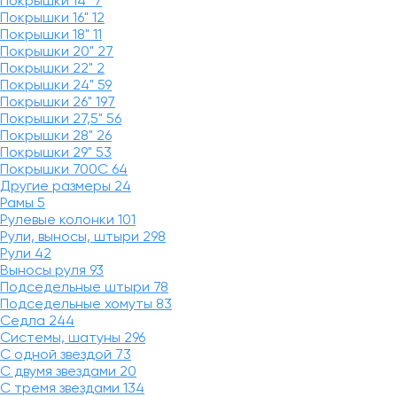
Покрышки 14"
7
Покрышки 16"
12
Покрышки 18"
11
Покрышки 20"
27
Покрышки 22"
2
Покрышки 24"
59
Покрышки 26"
197
Покрышки 27,5"
56
Покрышки 28"
26
Покрышки 29"
53
Покрышки 700C
64
Другие размеры
24
Рамы
5
Рулевые колонки
101
Рули, выносы, штыри
298
Рули
42
Выносы руля
93
Подседельные штыри
78
Подседельные хомуты
83
Седла
244
Системы, шатуны
296
С одной звездой
73
С двумя звездами
20
С тремя звездами
134