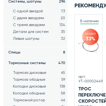
Системы, шатуны
296
РЕКОМЕНД
С одной звездой
73
С двумя звездами
20
В наличии
С тремя звездами
134
Детали для систем
35
скидка
33%
Левые шатуны
32
Спицы
8
Тормозные системы
470
Тормоза дисковые
65
арт.
Тормоза ободные
59
УТ-00002449
Колодки дисковые
138
ТРОС
Колодки ободные
58
ПЕРЕКЛЮЧЕ
Тормозной ротор
46
СКОРОСТЕ