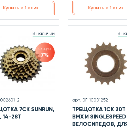
Купить в 1 клик
Купить в 1 клик
В наличии
В н
скидка
7%
3002601-2
арт. 0Г-10001252
ЩОТКА 7СК SUNRUN,
ТРЕЩОТКА 1СК 20T
, 14-28T
BMX И SINGLESPEED
ВЕЛОСИПЕДОВ, ДЛ