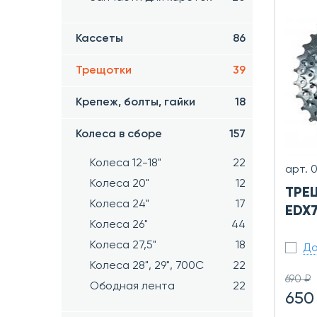
Кассеты
86
Трещотки
39
Крепеж, болты, гайки
18
Колеса в сборе
157
Колеса 12-18"
22
арт. 
Колеса 20"
12
ТРЕ
Колеса 24"
17
EDX7
Колеса 26"
44
Колеса 27,5"
18
До
Колеса 28", 29", 700С
22
690 ₽
Ободная лента
22
650