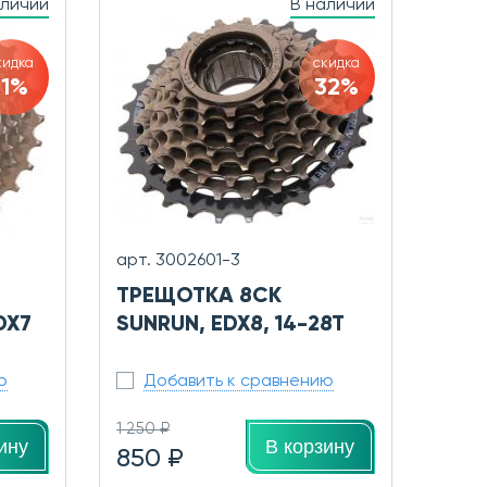
аличии
В наличии
кидка
скидка
11%
32%
арт. 3002601-3
ТРЕЩОТКА 8СК
DX7
SUNRUN, EDX8, 14-28T
ю
Добавить к сравнению
1 250 ₽
ину
В корзину
850 ₽