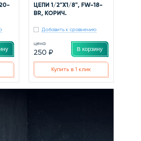
-20-
ЦЕПИ 1/2"Х1/8", FW-18-
BR, КОРИЧ.
ю
Добавить к сравнению
цена
ину
В корзину
250 ₽
Купить в 1 клик