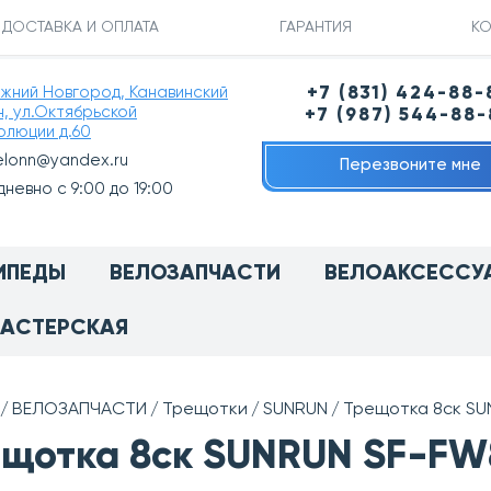
ДОСТАВКА И ОПЛАТА
ГАРАНТИЯ
КО
ижний Новгород, Канавинский
+7 (831) 424-88-
н, ул.Октябрьской
+7 (987) 544-88
олюции д.60
elonn@yandex.ru
Перезвоните мне
невно с 9:00 до 19:00
ИПЕДЫ
ВЕЛОЗАПЧАСТИ
ВЕЛОАКСЕССУ
АСТЕРСКАЯ
ВЕЛОЗАПЧАСТИ
Трещотки
SUNRUN
Трещотка 8ск SU
щотка 8ск SUNRUN SF-FW8