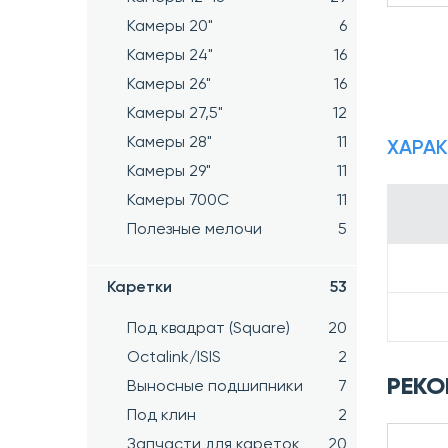
Камеры 20"
6
Камеры 24"
16
Камеры 26"
16
Камеры 27,5"
12
Камеры 28"
11
ХАРА
Камеры 29"
11
Камеры 700C
11
Полезные мелочи
5
Каретки
53
Под квадрат (Square)
20
Octalink/ISIS
2
РЕКО
Выносные подшипники
7
Под клин
2
Запчасти для кареток
20