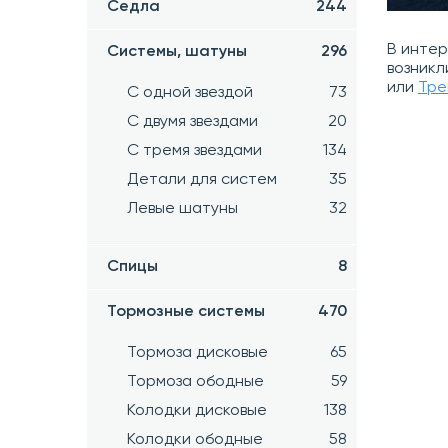
Седла
244
В инте
Системы, шатуны
296
возникл
или
Тре
С одной звездой
73
С двумя звездами
20
С тремя звездами
134
Детали для систем
35
Левые шатуны
32
Спицы
8
Тормозные системы
470
Тормоза дисковые
65
Тормоза ободные
59
Колодки дисковые
138
Колодки ободные
58