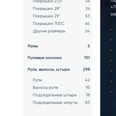
оф
Покрышки 27,5"
56
+7
Покрышки 28"
26
за
Покрышки 29"
53
Покрышки 700C
64
Другие размеры
24
Рамы
5
Рулевые колонки
101
Рули, выносы, штыри
298
Рули
42
Выносы руля
93
Подседельные штыри
78
Подседельные хомуты
83