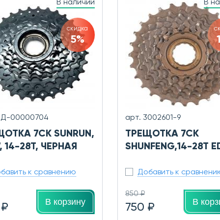
В наличии
В н
скидка
с
5%
0Д-00000704
арт. 3002601-9
ЩОТКА 7СК SUNRUN,
ТРЕЩОТКА 7СК
, 14-28T, ЧЕРНАЯ
SHUNFENG,14-28T E
бавить к сравнению
Добавить к сравнени
850 ₽
В корзину
В корз
 ₽
750 ₽