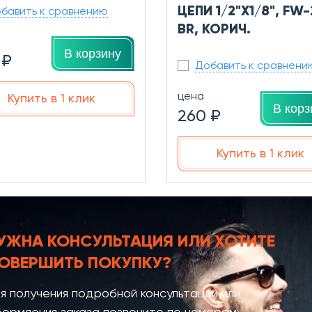
ЦЕПИ 1/2"Х1/8", FW
бавить к сравнению
BR, КОРИЧ.
В корзину
 ₽
Добавить к сравнени
цена
Купить в 1 клик
В корз
260 ₽
Купить в 1 клик
УЖНА КОНСУЛЬТАЦИЯ
ИЛИ ХОТИТЕ
ОВЕРШИТЬ ПОКУПКУ?
я получения подробной консультации или