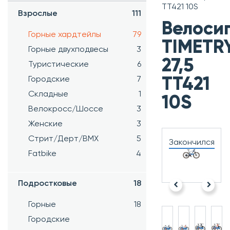
TT421 10S
Взрослые
111
Велоси
Горные хардтейлы
79
TIMETR
Горные двухподвесы
3
27,5
Туристические
6
Городские
7
TT421
Складные
1
10S
Велокросс/Шоссе
3
Женские
3
Стрит/Дерт/BMX
5
Закончился
Fatbike
4
Подростковые
18
Горные
18
Городские