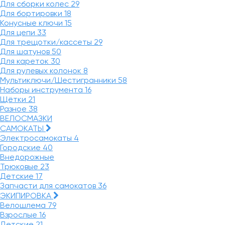
Для сборки колес
29
Для бортировки
18
Конусные ключи
15
Для цепи
33
Для трещотки/кассеты
29
Для шатунов
50
Для кареток
30
Для рулевых колонок
8
Мультиключи/Шестигранники
58
Наборы инструмента
16
Щётки
21
Разное
38
ВЕЛОСМАЗКИ
САМОКАТЫ
Электросамокаты
4
Городские
40
Внедорожные
Трюковые
23
Детские
17
Запчасти для самокатов
36
ЭКИПИРОВКА
Велошлема
79
Взрослые
16
Детские
21