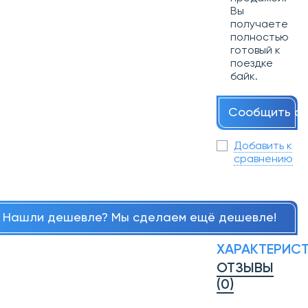
Вы
получаете
полностью
готовый к
поездке
байк.
Сообщить о 
Добавить к
сравнению
Нашли дешевле? Мы сделаем ещё дешевле!
ХАРАКТЕРИС
ОТЗЫВЫ
(0)