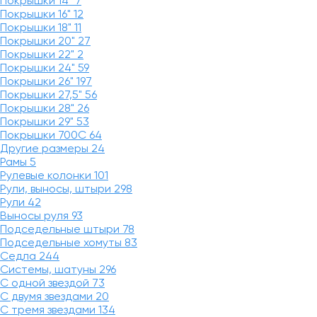
Покрышки 14"
7
Покрышки 16"
12
Покрышки 18"
11
Покрышки 20"
27
Покрышки 22"
2
Покрышки 24"
59
Покрышки 26"
197
Покрышки 27,5"
56
Покрышки 28"
26
Покрышки 29"
53
Покрышки 700C
64
Другие размеры
24
Рамы
5
Рулевые колонки
101
Рули, выносы, штыри
298
Рули
42
Выносы руля
93
Подседельные штыри
78
Подседельные хомуты
83
Седла
244
Системы, шатуны
296
С одной звездой
73
С двумя звездами
20
С тремя звездами
134