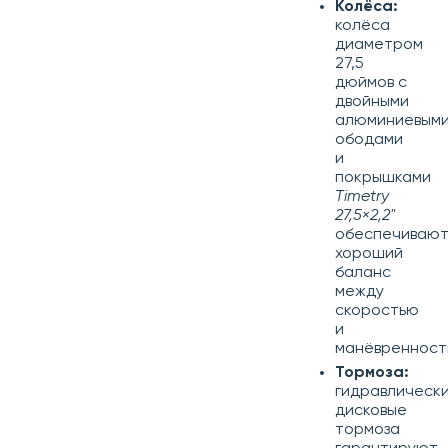
Колёса:
колёса
диаметром
27,5
дюймов с
двойными
алюминиевым
ободами
и
покрышками
Timetry
27,5×2,2"
обеспечиваю
хороший
баланс
между
скоростью
и
манёвренност
Тормоза:
гидравлическ
дисковые
тормоза