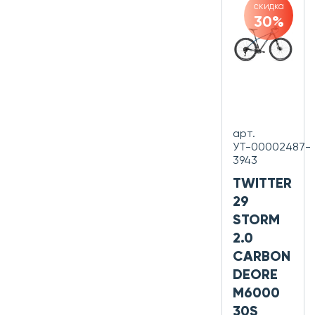
скидка
30%
арт.
УТ-00002487-
3943
TWITTER
29
STORM
2.0
CARBON
DEORE
M6000
30S