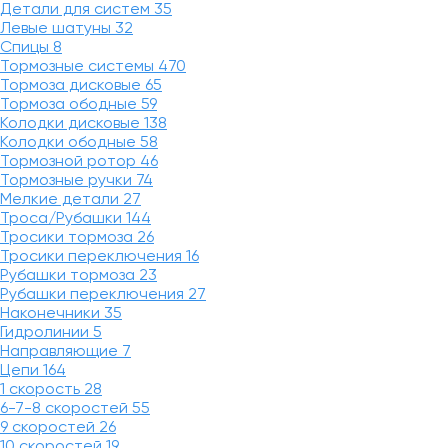
Детали для систем
35
Левые шатуны
32
Спицы
8
Тормозные системы
470
Тормоза дисковые
65
Тормоза ободные
59
Колодки дисковые
138
Колодки ободные
58
Тормозной ротор
46
Тормозные ручки
74
Мелкие детали
27
Троса/Рубашки
144
Тросики тормоза
26
Тросики переключения
16
Рубашки тормоза
23
Рубашки переключения
27
Наконечники
35
Гидролинии
5
Направляющие
7
Цепи
164
1 скорость
28
6-7-8 скоростей
55
9 скоростей
26
10 скоростей
19