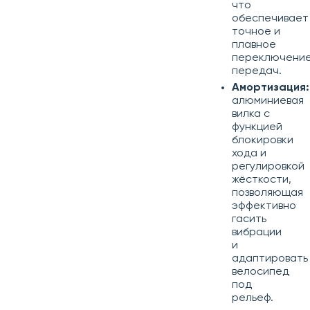
что
обеспечивает
точное и
плавное
переключени
передач.
Амортизация:
алюминиевая
вилка с
функцией
блокировки
хода и
регулировкой
жёсткости,
позволяющая
эффективно
гасить
вибрации
и
адаптировать
велосипед
под
рельеф.