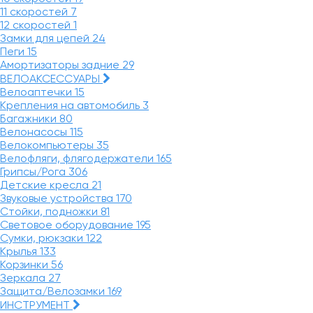
11 скоростей
7
12 скоростей
1
Замки для цепей
24
Пеги
15
Амортизаторы задние
29
ВЕЛОАКСЕССУАРЫ
Велоаптечки
15
Крепления на автомобиль
3
Багажники
80
Велонасосы
115
Велокомпьютеры
35
Велофляги, флягодержатели
165
Грипсы/Рога
306
Детские кресла
21
Звуковые устройства
170
Стойки, подножки
81
Световое оборудование
195
Сумки, рюкзаки
122
Крылья
133
Корзинки
56
Зеркала
27
Защита/Велозамки
169
ИНСТРУМЕНТ