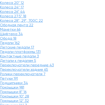
Колеса 20"
12
Колеса 24"
17
Колеса 26"
44
Колеса 27,5"
18
Колеса 28", 29", 700С
22
Ободная лента
22
Манетки
66
Шифтера
34
Обода
18
Педали
162
Детские педали
17
Педали платформы
131
Контактные педали
3
Детали к педалям
5
Переключатели передние
43
Переключатели задние
65
Ролики переключателя
7
Петухи
191
Подшипники
34
Покрышки
981
Покрышки 8"
16
Покрышки 10"
28
Покрышки 12"
32