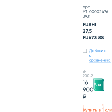
арт.
УТ-00002476-
3931
FUSHI
27,5
FU673 8S
Добавить
к
сравнению
21
900 ₽
16
В корзин
900
₽
Купить в 1 кл