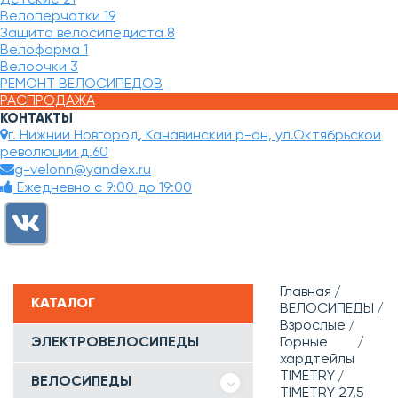
Велоперчатки
19
Защита велосипедиста
8
Велоформа
1
Велоочки
3
РЕМОНТ ВЕЛОСИПЕДОВ
РАСПРОДАЖА
КОНТАКТЫ
г. Нижний Новгород, Канавинский р-он, ул.Октябрьской
революции д.60
g-velonn@yandex.ru
Ежедневно с 9:00 до 19:00
Главная
КАТАЛОГ
ВЕЛОСИПЕДЫ
Взрослые
ЭЛЕКТРОВЕЛОСИПЕДЫ
Горные
хардтейлы
TIMETRY
ВЕЛОСИПЕДЫ
TIMETRY 27,5