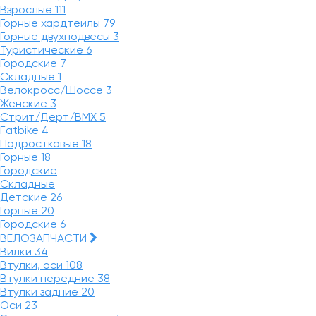
Взрослые
111
Горные хардтейлы
79
Горные двухподвесы
3
Туристические
6
Городские
7
Складные
1
Велокросс/Шоссе
3
Женские
3
Стрит/Дерт/BMX
5
Fatbike
4
Подростковые
18
Горные
18
Городские
Складные
Детские
26
Горные
20
Городские
6
ВЕЛОЗАПЧАСТИ
Вилки
34
Втулки, оси
108
Втулки передние
38
Втулки задние
20
Оси
23