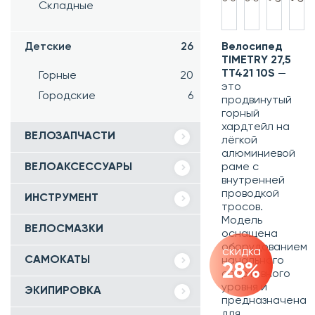
Складные
Детские
26
Велосипед
TIMETRY 27,5
TT421 10S
—
Горные
20
это
Городские
6
продвинутый
горный
хардтейл на
ВЕЛОЗАПЧАСТИ
лёгкой
алюминиевой
ВЕЛОАКСЕССУАРЫ
раме с
внутренней
проводкой
ИНСТРУМЕНТ
тросов.
Модель
ВЕЛОСМАЗКИ
оснащена
оборудованием
скидка
САМОКАТЫ
начального
28%
спортивного
уровня и
ЭКИПИРОВКА
предназначена
для