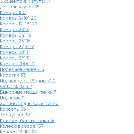
Эксцентрики втулок
7
Детали втулок
18
Камеры
150
Камеры 8-10"
20
Камеры 12-18"
29
Камеры 20"
6
Камеры 24"
16
Камеры 26"
16
Камеры 27,5"
12
Камеры 28"
11
Камеры 29"
11
Камеры 700C
11
Полезные мелочи
5
Каретки
53
Под квадрат (Square)
20
Octalink/ISIS
2
Выносные подшипники
7
Под клин
2
Запчасти для кареток
20
Кассеты
86
Трещотки
39
Крепеж, болты, гайки
18
Колеса в сборе
157
Колеса 12-18"
22