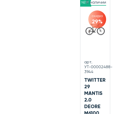
В наличии
NEW
скидка
29%
арт.
УТ-00002488-
3944
TWITTER
29
MANTIS
2.0
DEORE
M6100