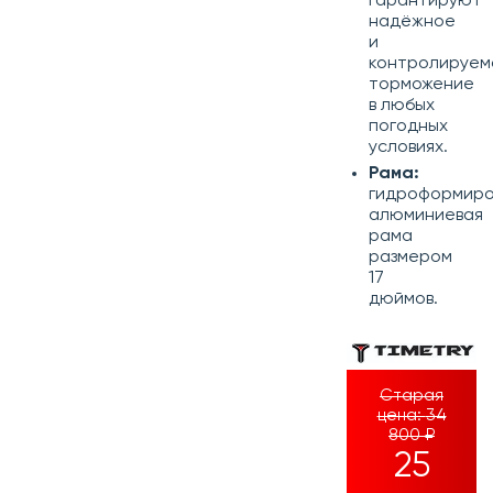
гарантируют
надёжное
и
контролируем
торможение
в любых
погодных
условиях.
Рама:
гидроформиро
алюминиевая
рама
размером
17
дюймов.
Старая
цена:
34
800 ₽
25