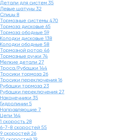
Детали для систем
35
Левые шатуны
32
Спицы
8
Тормозные системы
470
Тормоза дисковые
65
Тормоза ободные
59
Колодки дисковые
138
Колодки ободные
58
Тормозной ротор
46
Тормозные ручки
74
Мелкие детали
27
Троса/Рубашки
144
Тросики тормоза
26
Тросики переключения
16
Рубашки тормоза
23
Рубашки переключения
27
Наконечники
35
Гидролинии
5
Направляющие
7
Цепи
164
1 скорость
28
6-7-8 скоростей
55
9 скоростей
26
10 скоростей
19