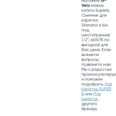
магазине
G-
Velo
можно
купить Superb,
Съемник для
каретки
Shimano и Isis
под
шестигранник
1/2", sb1075 по
выгодной для
Вас цене. Если
возникли
вопросы,
позвоните нам.
Мы с радостью
проконсультиру
и поможем
подобрать
Для
кареток SUPER
B
или
Для
кареток
другого
бренда.