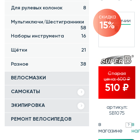
Для рулевых колонок
8
скидка
В наличии
Мультиключи/Шестигранники
15%
58
Наборы инструмента
16
Щётки
21
Разное
38
Старая
ВЕЛОСМАЗКИ
цена:
600 ₽
510 ₽
САМОКАТЫ
ЭКИПИРОВКА
артикул:
SB1075
РЕМОНТ ВЕЛОСИПЕДОВ
в
в
?
магазине
на