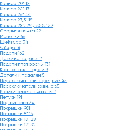
Колеса 20"
12
Колеса 24"
17
Колеса 26"
44
Колеса 27,5"
18
Колеса 28", 29", 700С
22
Ободная лента
22
Манетки
66
Шифтера
34
Обода
18
Педали
162
Детские педали
17
Педали платформы
131
Контактные педали
3
Детали к педалям
5
Переключатели передние
43
Переключатели задние
65
Ролики переключателя
7
Петухи
191
Подшипники
34
Покрышки
981
Покрышки 8"
16
Покрышки 10"
28
Покрышки 12"
32