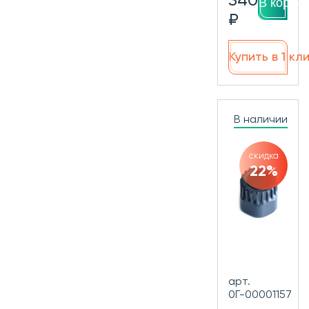
340
В корзин
₽
Купить в 1 кл
В наличии
скидка
22%
арт.
0Г-00001157