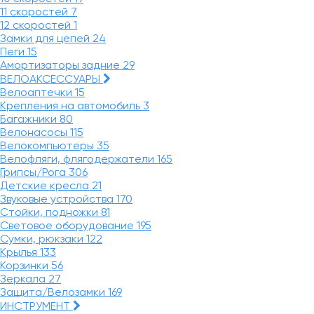
11 скоростей
7
12 скоростей
1
Замки для цепей
24
Пеги
15
Амортизаторы задние
29
ВЕЛОАКСЕССУАРЫ
Велоаптечки
15
Крепления на автомобиль
3
Багажники
80
Велонасосы
115
Велокомпьютеры
35
Велофляги, флягодержатели
165
Грипсы/Рога
306
Детские кресла
21
Звуковые устройства
170
Стойки, подножки
81
Световое оборудование
195
Сумки, рюкзаки
122
Крылья
133
Корзинки
56
Зеркала
27
Защита/Велозамки
169
ИНСТРУМЕНТ