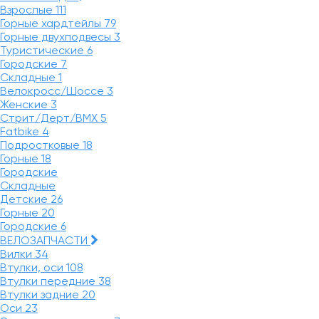
Взрослые
111
Горные хардтейлы
79
Горные двухподвесы
3
Туристические
6
Городские
7
Складные
1
Велокросс/Шоссе
3
Женские
3
Стрит/Дерт/BMX
5
Fatbike
4
Подростковые
18
Горные
18
Городские
Складные
Детские
26
Горные
20
Городские
6
ВЕЛОЗАПЧАСТИ
Вилки
34
Втулки, оси
108
Втулки передние
38
Втулки задние
20
Оси
23