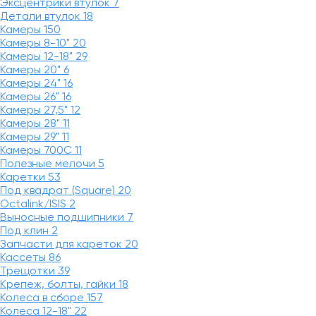
Эксцентрики втулок
7
Детали втулок
18
Камеры
150
Камеры 8-10"
20
Камеры 12-18"
29
Камеры 20"
6
Камеры 24"
16
Камеры 26"
16
Камеры 27,5"
12
Камеры 28"
11
Камеры 29"
11
Камеры 700C
11
Полезные мелочи
5
Каретки
53
Под квадрат (Square)
20
Octalink/ISIS
2
Выносные подшипники
7
Под клин
2
Запчасти для кареток
20
Кассеты
86
Трещотки
39
Крепеж, болты, гайки
18
Колеса в сборе
157
Колеса 12-18"
22