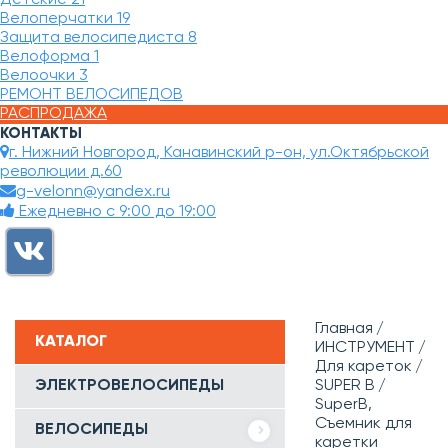
Велоперчатки
19
Защита велосипедиста
8
Велоформа
1
Велоочки
3
РЕМОНТ ВЕЛОСИПЕДОВ
РАСПРОДАЖА
КОНТАКТЫ
г. Нижний Новгород, Канавинский р-он, ул.Октябрьской
революции д.60
g-velonn@yandex.ru
Ежедневно с 9:00 до 19:00
Главная
КАТАЛОГ
ИНСТРУМЕНТ
Для кареток
ЭЛЕКТРОВЕЛОСИПЕДЫ
SUPER B
SuperB,
Съемник для
ВЕЛОСИПЕДЫ
каретки