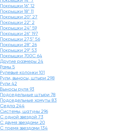
Покрышки 14"
7
Покрышки 16"
12
Покрышки 18"
11
Покрышки 20"
27
Покрышки 22"
2
Покрышки 24"
59
Покрышки 26"
197
Покрышки 27,5"
56
Покрышки 28"
26
Покрышки 29"
53
Покрышки 700C
64
Другие размеры
24
Рамы
5
Рулевые колонки
101
Рули, выносы, штыри
298
Рули
42
Выносы руля
93
Подседельные штыри
78
Подседельные хомуты
83
Седла
244
Системы, шатуны
296
С одной звездой
73
С двумя звездами
20
С тремя звездами
134