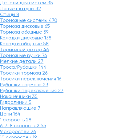
Детали для систем
35
Левые шатуны
32
Спицы
8
Тормозные системы
470
Тормоза дисковые
65
Тормоза ободные
59
Колодки дисковые
138
Колодки ободные
58
Тормозной ротор
46
Тормозные ручки
74
Мелкие детали
27
Троса/Рубашки
144
Тросики тормоза
26
Тросики переключения
16
Рубашки тормоза
23
Рубашки переключения
27
Наконечники
35
Гидролинии
5
Направляющие
7
Цепи
164
1 скорость
28
6-7-8 скоростей
55
9 скоростей
26
10 скоростей
19