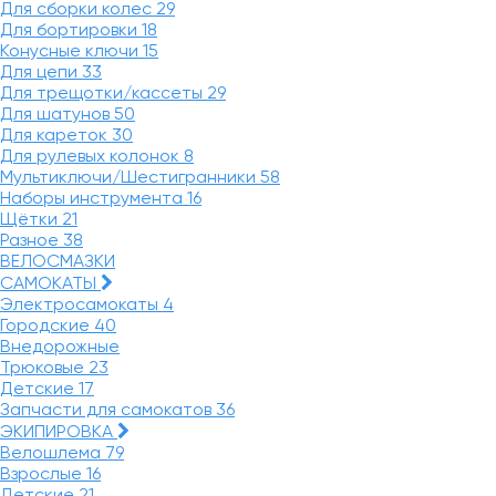
Для сборки колес
29
Для бортировки
18
Конусные ключи
15
Для цепи
33
Для трещотки/кассеты
29
Для шатунов
50
Для кареток
30
Для рулевых колонок
8
Мультиключи/Шестигранники
58
Наборы инструмента
16
Щётки
21
Разное
38
ВЕЛОСМАЗКИ
САМОКАТЫ
Электросамокаты
4
Городские
40
Внедорожные
Трюковые
23
Детские
17
Запчасти для самокатов
36
ЭКИПИРОВКА
Велошлема
79
Взрослые
16
Детские
21