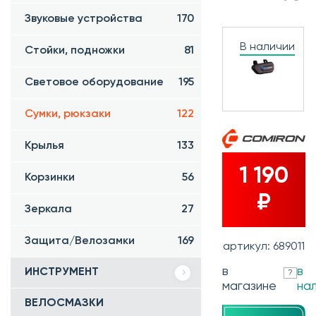
Звуковые устройства
170
В наличии
Стойки, подножки
81
Световое оборудование
195
Сумки, рюкзаки
122
Крылья
133
1 190
Корзинки
56
₽
Зеркала
27
Защита/Велозамки
169
артикул: 689011
в
в
ИНСТРУМЕНТ
?
магазине
на
ВЕЛОСМАЗКИ