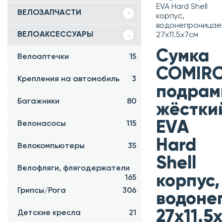
EVA Hard Shell
ВЕЛОЗАПЧАСТИ
корпус,
водонепроницае
ВЕЛОАКСЕССУАРЫ
27x11.5x7см
Сумка
Велоаптечки
15
COMIR
Крепления на автомобиль
3
подрам
Багажники
80
жёстки
EVA
Велонасосы
115
Hard
Велокомпьютеры
35
Shell
Велофляги, флягодержатели
корпус,
165
Грипсы/Рога
306
водоне
27x11.5
Детские кресла
21