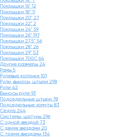
Покрышки 14"
7
Покрышки 16"
12
Покрышки 18"
11
Покрышки 20"
27
Покрышки 22"
2
Покрышки 24"
59
Покрышки 26"
197
Покрышки 27,5"
56
Покрышки 28"
26
Покрышки 29"
53
Покрышки 700C
64
Другие размеры
24
Рамы
5
Рулевые колонки
101
Рули, выносы, штыри
298
Рули
42
Выносы руля
93
Подседельные штыри
78
Подседельные хомуты
83
Седла
244
Системы, шатуны
296
С одной звездой
73
С двумя звездами
20
С тремя звездами
134