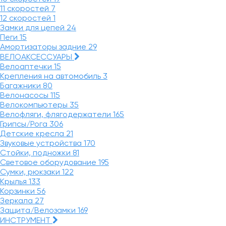
11 скоростей
7
12 скоростей
1
Замки для цепей
24
Пеги
15
Амортизаторы задние
29
ВЕЛОАКСЕССУАРЫ
Велоаптечки
15
Крепления на автомобиль
3
Багажники
80
Велонасосы
115
Велокомпьютеры
35
Велофляги, флягодержатели
165
Грипсы/Рога
306
Детские кресла
21
Звуковые устройства
170
Стойки, подножки
81
Световое оборудование
195
Сумки, рюкзаки
122
Крылья
133
Корзинки
56
Зеркала
27
Защита/Велозамки
169
ИНСТРУМЕНТ