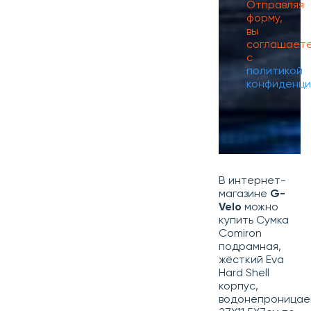
Отправляя
форму,
вы
соглашает
с
политикой
конфиденци
В интернет-
магазине
G-
Velo
можно
купить Сумка
Comiron
подрамная,
жёсткий Eva
Hard Shell
корпус,
водонепроницае