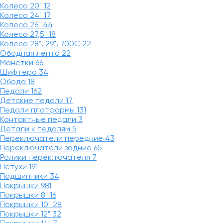
Колеса 20"
12
Колеса 24"
17
Колеса 26"
44
Колеса 27,5"
18
Колеса 28", 29", 700С
22
Ободная лента
22
Манетки
66
Шифтера
34
Обода
18
Педали
162
Детские педали
17
Педали платформы
131
Контактные педали
3
Детали к педалям
5
Переключатели передние
43
Переключатели задние
65
Ролики переключателя
7
Петухи
191
Подшипники
34
Покрышки
981
Покрышки 8"
16
Покрышки 10"
28
Покрышки 12"
32