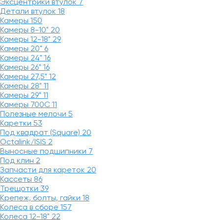
Эксцентрики втулок
7
Детали втулок
18
Камеры
150
Камеры 8-10"
20
Камеры 12-18"
29
Камеры 20"
6
Камеры 24"
16
Камеры 26"
16
Камеры 27,5"
12
Камеры 28"
11
Камеры 29"
11
Камеры 700C
11
Полезные мелочи
5
Каретки
53
Под квадрат (Square)
20
Octalink/ISIS
2
Выносные подшипники
7
Под клин
2
Запчасти для кареток
20
Кассеты
86
Трещотки
39
Крепеж, болты, гайки
18
Колеса в сборе
157
Колеса 12-18"
22