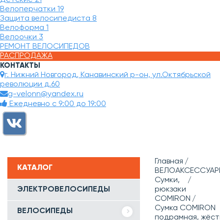
Велоперчатки
19
Защита велосипедиста
8
Велоформа
1
Велоочки
3
РЕМОНТ ВЕЛОСИПЕДОВ
РАСПРОДАЖА
КОНТАКТЫ
г. Нижний Новгород, Канавинский р-он, ул.Октябрьской
революции д.60
g-velonn@yandex.ru
Ежедневно с 9:00 до 19:00
Главная
КАТАЛОГ
ВЕЛОАКСЕССУАР
Сумки,
ЭЛЕКТРОВЕЛОСИПЕДЫ
рюкзаки
COMIRON
Сумка COMIRON
ВЕЛОСИПЕДЫ
подрамная, жёст