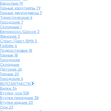
Взрослые
111
Горные хардтейлы
79
Горные двухподвесы
3
Туристические
6
Городские
7
Складные
1
Велокросс/Шоссе
3
Женские
3
Стрит/Дерт/BMX
5
Fatbike
4
Подростковые
18
Горные
18
Городские
Складные
Детские
26
Горные
20
Городские
6
ВЕЛОЗАПЧАСТИ
Вилки
34
Втулки, оси
108
Втулки передние
38
Втулки задние
20
Оси
23