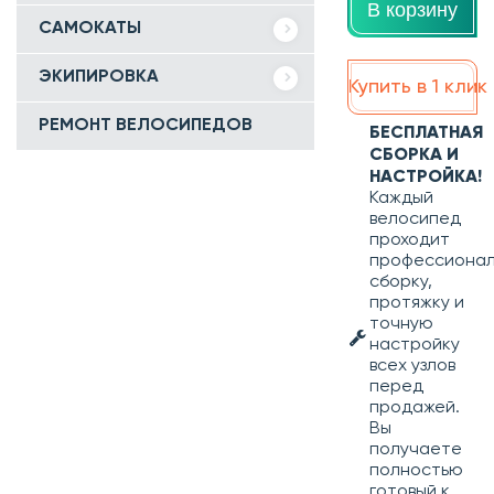
В корзину
САМОКАТЫ
ЭКИПИРОВКА
Купить в 1 клик
РЕМОНТ ВЕЛОСИПЕДОВ
БЕСПЛАТНАЯ
СБОРКА И
НАСТРОЙКА!
Каждый
велосипед
проходит
профессиона
сборку,
протяжку и
точную
настройку
всех узлов
перед
продажей.
Вы
получаете
полностью
готовый к