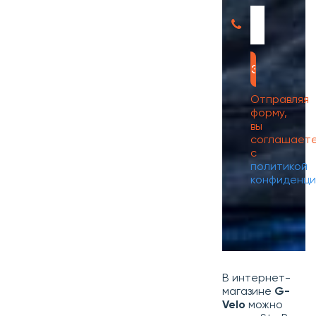
Отправляя
форму,
вы
соглашает
с
политикой
конфиденци
В интернет-
магазине
G-
Velo
можно