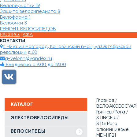
Велоперчатки
19
Защита велосипедиста
8
Велоформа
1
Велоочки
3
РЕМОНТ ВЕЛОСИПЕДОВ
РАСПРОДАЖА
КОНТАКТЫ
г. Нижний Новгород, Канавинский р-он, ул.Октябрьской
революции д.60
g-velonn@yandex.ru
Ежедневно с 9:00 до 19:00
Главная
КАТАЛОГ
ВЕЛОАКСЕССУАР
Грипсы/Рога
ЭЛЕКТРОВЕЛОСИПЕДЫ
STINGER
STG Рога
алюминиевые
ВЕЛОСИПЕДЫ
MD-HF21