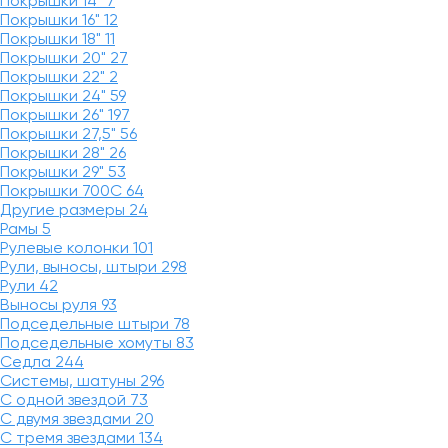
Покрышки 14"
7
Покрышки 16"
12
Покрышки 18"
11
Покрышки 20"
27
Покрышки 22"
2
Покрышки 24"
59
Покрышки 26"
197
Покрышки 27,5"
56
Покрышки 28"
26
Покрышки 29"
53
Покрышки 700C
64
Другие размеры
24
Рамы
5
Рулевые колонки
101
Рули, выносы, штыри
298
Рули
42
Выносы руля
93
Подседельные штыри
78
Подседельные хомуты
83
Седла
244
Системы, шатуны
296
С одной звездой
73
С двумя звездами
20
С тремя звездами
134