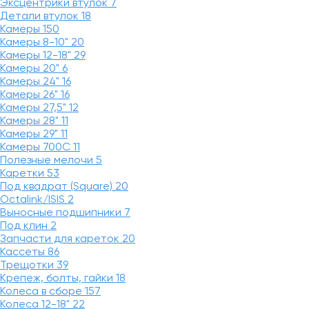
Эксцентрики втулок
7
Детали втулок
18
Камеры
150
Камеры 8-10"
20
Камеры 12-18"
29
Камеры 20"
6
Камеры 24"
16
Камеры 26"
16
Камеры 27,5"
12
Камеры 28"
11
Камеры 29"
11
Камеры 700C
11
Полезные мелочи
5
Каретки
53
Под квадрат (Square)
20
Octalink/ISIS
2
Выносные подшипники
7
Под клин
2
Запчасти для кареток
20
Кассеты
86
Трещотки
39
Крепеж, болты, гайки
18
Колеса в сборе
157
Колеса 12-18"
22