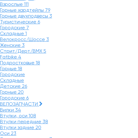
Взрослые
111
Горные хардтейлы
79
Горные двухподвесы
3
Туристические
6
Городские
7
Складные
1
Велокросс/Шоссе
3
Женские
3
Стрит/Дерт/BMX
5
Fatbike
4
Подростковые
18
Горные
18
Городские
Складные
Детские
26
Горные
20
Городские
6
ВЕЛОЗАПЧАСТИ
Вилки
34
Втулки, оси
108
Втулки передние
38
Втулки задние
20
Оси
23