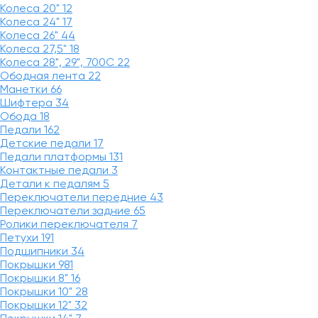
Колеса 20"
12
Колеса 24"
17
Колеса 26"
44
Колеса 27,5"
18
Колеса 28", 29", 700С
22
Ободная лента
22
Манетки
66
Шифтера
34
Обода
18
Педали
162
Детские педали
17
Педали платформы
131
Контактные педали
3
Детали к педалям
5
Переключатели передние
43
Переключатели задние
65
Ролики переключателя
7
Петухи
191
Подшипники
34
Покрышки
981
Покрышки 8"
16
Покрышки 10"
28
Покрышки 12"
32