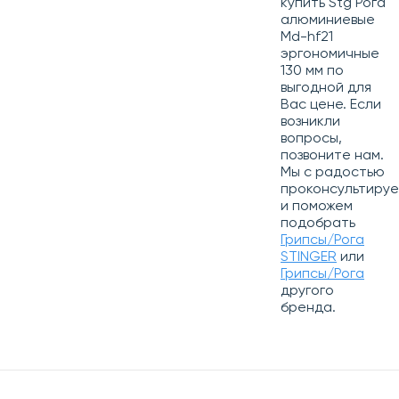
купить Stg Рога
алюминиевые
Md-hf21
эргономичные
130 мм по
выгодной для
Вас цене. Если
возникли
вопросы,
позвоните нам.
Мы с радостью
проконсультиру
и поможем
подобрать
Грипсы/Рога
STINGER
или
Грипсы/Рога
другого
бренда.