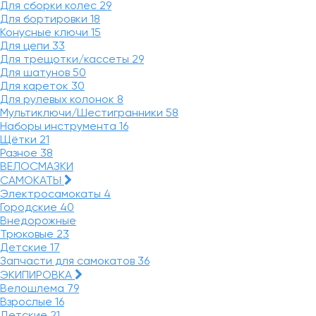
Для сборки колес
29
Для бортировки
18
Конусные ключи
15
Для цепи
33
Для трещотки/кассеты
29
Для шатунов
50
Для кареток
30
Для рулевых колонок
8
Мультиключи/Шестигранники
58
Наборы инструмента
16
Щётки
21
Разное
38
ВЕЛОСМАЗКИ
САМОКАТЫ
Электросамокаты
4
Городские
40
Внедорожные
Трюковые
23
Детские
17
Запчасти для самокатов
36
ЭКИПИРОВКА
Велошлема
79
Взрослые
16
Детские
21