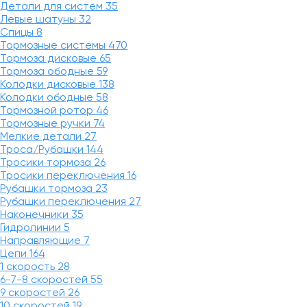
Детали для систем
35
Левые шатуны
32
Спицы
8
Тормозные системы
470
Тормоза дисковые
65
Тормоза ободные
59
Колодки дисковые
138
Колодки ободные
58
Тормозной ротор
46
Тормозные ручки
74
Мелкие детали
27
Троса/Рубашки
144
Тросики тормоза
26
Тросики переключения
16
Рубашки тормоза
23
Рубашки переключения
27
Наконечники
35
Гидролинии
5
Направляющие
7
Цепи
164
1 скорость
28
6-7-8 скоростей
55
9 скоростей
26
10 скоростей
19