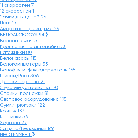
11 скоростей
7
12 скоростей
1
Замки для цепей
24
Пеги
15
Амортизаторы задние
29
ВЕЛОАКСЕССУАРЫ
Велоаптечки
15
Крепления на автомобиль
3
Багажники
80
Велонасосы
115
Велокомпьютеры
35
Велофляги, флягодержатели
165
Грипсы/Рога
306
Детские кресла
21
Звуковые устройства
170
Стойки, подножки
81
Световое оборудование
195
Сумки, рюкзаки
122
Крылья
133
Корзинки
56
Зеркала
27
Защита/Велозамки
169
ИНСТРУМЕНТ