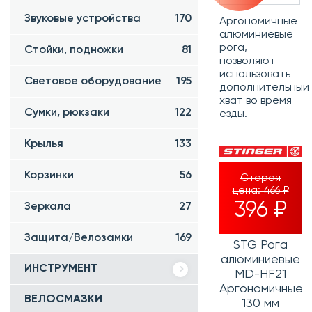
Звуковые устройства
170
Аргономичные
алюминиевые
рога,
Стойки, подножки
81
позволяют
использовать
Световое оборудование
195
дополнительный
хват во время
Сумки, рюкзаки
122
езды.
Крылья
133
Корзинки
56
Старая
цена:
466 ₽
396 ₽
Зеркала
27
Защита/Велозамки
169
STG Рога
алюминиевые
ИНСТРУМЕНТ
MD-HF21
Аргономичные
ВЕЛОСМАЗКИ
130 мм