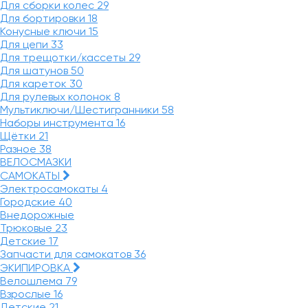
Для сборки колес
29
Для бортировки
18
Конусные ключи
15
Для цепи
33
Для трещотки/кассеты
29
Для шатунов
50
Для кареток
30
Для рулевых колонок
8
Мультиключи/Шестигранники
58
Наборы инструмента
16
Щётки
21
Разное
38
ВЕЛОСМАЗКИ
САМОКАТЫ
Электросамокаты
4
Городские
40
Внедорожные
Трюковые
23
Детские
17
Запчасти для самокатов
36
ЭКИПИРОВКА
Велошлема
79
Взрослые
16
Детские
21