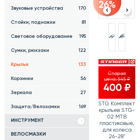
26%
Звуковые устройства
170
Стойки, подножки
81
Световое оборудование
195
Сумки, рюкзаки
122
Крылья
133
Старая
Корзинки
56
цена:
545 ₽
400 ₽
Зеркала
27
STG Комплект
Защита/Велозамки
169
крыльев STG-
02 MTB
ИНСТРУМЕНТ
пластиковые,
для колеса
ВЕЛОСМАЗКИ
26-28"