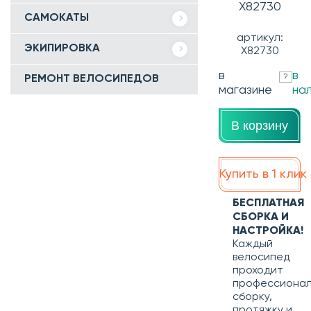
Х82730
САМОКАТЫ
артикул:
ЭКИПИРОВКА
Х82730
в
в
?
РЕМОНТ ВЕЛОСИПЕДОВ
магазине
на
В корзину
Купить в 1 клик
БЕСПЛАТНАЯ
СБОРКА И
НАСТРОЙКА!
Каждый
велосипед
проходит
профессиона
сборку,
протяжку и