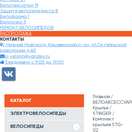
Велоперчатки
19
Защита велосипедиста
8
Велоформа
1
Велоочки
3
РЕМОНТ ВЕЛОСИПЕДОВ
РАСПРОДАЖА
КОНТАКТЫ
г. Нижний Новгород, Канавинский р-он, ул.Октябрьской
революции д.60
g-velonn@yandex.ru
Ежедневно с 9:00 до 19:00
Главная
КАТАЛОГ
ВЕЛОАКСЕССУАР
Крылья
ЭЛЕКТРОВЕЛОСИПЕДЫ
STINGER
Комплект
крыльев STG-
ВЕЛОСИПЕДЫ
02