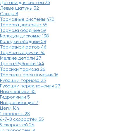
Детали для систем
35
Левые шатуны
32
Спицы
8
Тормозные системы
470
Тормоза дисковые
65
Тормоза ободные
59
Колодки дисковые
138
Колодки ободные
58
Тормозной ротор
46
Тормозные ручки
74
Мелкие детали
27
Троса/Рубашки
144
Тросики тормоза
26
Тросики переключения
16
Рубашки тормоза
23
Рубашки переключения
27
Наконечники
35
Гидролинии
5
Направляющие
7
Цепи
164
1 скорость
28
6-7-8 скоростей
55
9 скоростей
26
10 скоростей
19