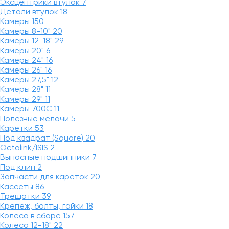
Эксцентрики втулок
7
Детали втулок
18
Камеры
150
Камеры 8-10"
20
Камеры 12-18"
29
Камеры 20"
6
Камеры 24"
16
Камеры 26"
16
Камеры 27,5"
12
Камеры 28"
11
Камеры 29"
11
Камеры 700C
11
Полезные мелочи
5
Каретки
53
Под квадрат (Square)
20
Octalink/ISIS
2
Выносные подшипники
7
Под клин
2
Запчасти для кареток
20
Кассеты
86
Трещотки
39
Крепеж, болты, гайки
18
Колеса в сборе
157
Колеса 12-18"
22