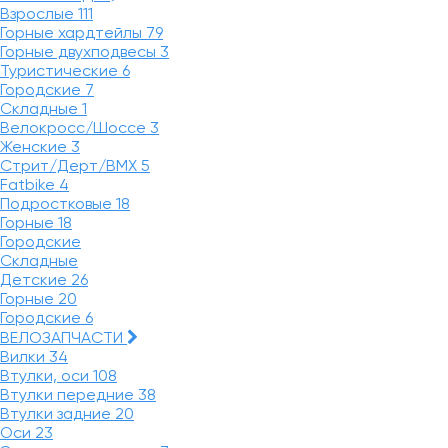
Взрослые
111
Горные хардтейлы
79
Горные двухподвесы
3
Туристические
6
Городские
7
Складные
1
Велокросс/Шоссе
3
Женские
3
Стрит/Дерт/BMX
5
Fatbike
4
Подростковые
18
Горные
18
Городские
Складные
Детские
26
Горные
20
Городские
6
ВЕЛОЗАПЧАСТИ
Вилки
34
Втулки, оси
108
Втулки передние
38
Втулки задние
20
Оси
23