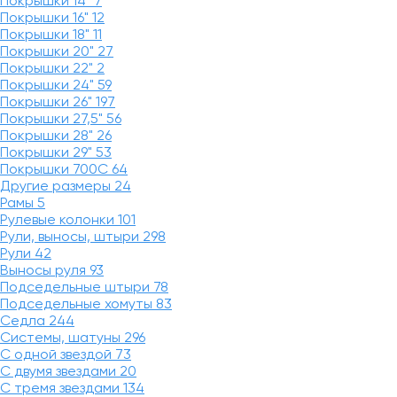
Покрышки 14"
7
Покрышки 16"
12
Покрышки 18"
11
Покрышки 20"
27
Покрышки 22"
2
Покрышки 24"
59
Покрышки 26"
197
Покрышки 27,5"
56
Покрышки 28"
26
Покрышки 29"
53
Покрышки 700C
64
Другие размеры
24
Рамы
5
Рулевые колонки
101
Рули, выносы, штыри
298
Рули
42
Выносы руля
93
Подседельные штыри
78
Подседельные хомуты
83
Седла
244
Системы, шатуны
296
С одной звездой
73
С двумя звездами
20
С тремя звездами
134