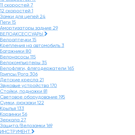
11 скоростей
7
12 скоростей
1
Замки для цепей
24
Пеги
15
Амортизаторы задние
29
ВЕЛОАКСЕССУАРЫ
Велоаптечки
15
Крепления на автомобиль
3
Багажники
80
Велонасосы
115
Велокомпьютеры
35
Велофляги, флягодержатели
165
Грипсы/Рога
306
Детские кресла
21
Звуковые устройства
170
Стойки, подножки
81
Световое оборудование
195
Сумки, рюкзаки
122
Крылья
133
Корзинки
56
Зеркала
27
Защита/Велозамки
169
ИНСТРУМЕНТ