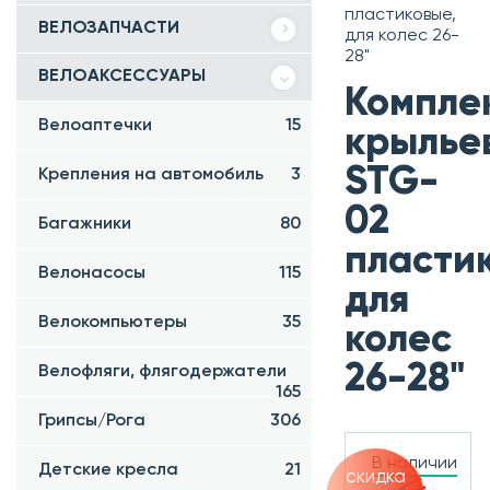
пластиковые,
ВЕЛОЗАПЧАСТИ
для колес 26-
28"
ВЕЛОАКСЕССУАРЫ
Компле
Велоаптечки
15
крылье
STG-
Крепления на автомобиль
3
02
Багажники
80
пласти
Велонасосы
115
для
Велокомпьютеры
35
колес
26-28"
Велофляги, флягодержатели
165
Грипсы/Рога
306
В наличии
Детские кресла
21
скидка