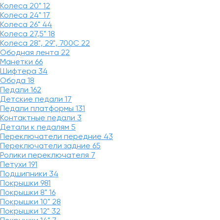
Колеса 20"
12
Колеса 24"
17
Колеса 26"
44
Колеса 27,5"
18
Колеса 28", 29", 700С
22
Ободная лента
22
Манетки
66
Шифтера
34
Обода
18
Педали
162
Детские педали
17
Педали платформы
131
Контактные педали
3
Детали к педалям
5
Переключатели передние
43
Переключатели задние
65
Ролики переключателя
7
Петухи
191
Подшипники
34
Покрышки
981
Покрышки 8"
16
Покрышки 10"
28
Покрышки 12"
32