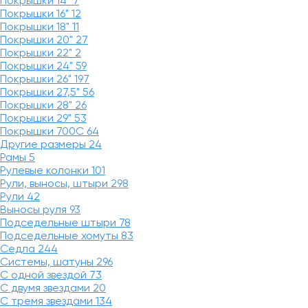
Покрышки 14"
7
Покрышки 16"
12
Покрышки 18"
11
Покрышки 20"
27
Покрышки 22"
2
Покрышки 24"
59
Покрышки 26"
197
Покрышки 27,5"
56
Покрышки 28"
26
Покрышки 29"
53
Покрышки 700C
64
Другие размеры
24
Рамы
5
Рулевые колонки
101
Рули, выносы, штыри
298
Рули
42
Выносы руля
93
Подседельные штыри
78
Подседельные хомуты
83
Седла
244
Системы, шатуны
296
С одной звездой
73
С двумя звездами
20
С тремя звездами
134