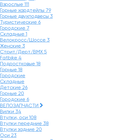
Взрослые
111
Горные хардтейлы
79
Горные двухподвесы
3
Туристические
6
Городские
7
Складные
1
Велокросс/Шоссе
3
Женские
3
Стрит/Дерт/BMX
5
Fatbike
4
Подростковые
18
Горные
18
Городские
Складные
Детские
26
Горные
20
Городские
6
ВЕЛОЗАПЧАСТИ
Вилки
34
Втулки, оси
108
Втулки передние
38
Втулки задние
20
Оси
23