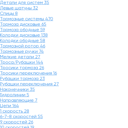
Детали для систем
35
Левые шатуны
32
Спицы
8
Тормозные системы
470
Тормоза дисковые
65
Тормоза ободные
59
Колодки дисковые
138
Колодки ободные
58
Тормозной ротор
46
Тормозные ручки
74
Мелкие детали
27
Троса/Рубашки
144
Тросики тормоза
26
Тросики переключения
16
Рубашки тормоза
23
Рубашки переключения
27
Наконечники
35
Гидролинии
5
Направляющие
7
Цепи
164
1 скорость
28
6-7-8 скоростей
55
9 скоростей
26
10 скоростей
19