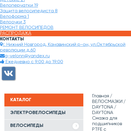
Велоперчатки
19
Защита велосипедиста
8
Велоформа
1
Велоочки
3
РЕМОНТ ВЕЛОСИПЕДОВ
РАСПРОДАЖА
КОНТАКТЫ
г. Нижний Новгород, Канавинский р-он, ул.Октябрьской
революции д.60
g-velonn@yandex.ru
Ежедневно с 9:00 до 19:00
Главная
КАТАЛОГ
ВЕЛОСМАЗКИ
DAYTONA
ЭЛЕКТРОВЕЛОСИПЕДЫ
DAYTONA
Смазка для
подшипников
ВЕЛОСИПЕДЫ
PTFE с