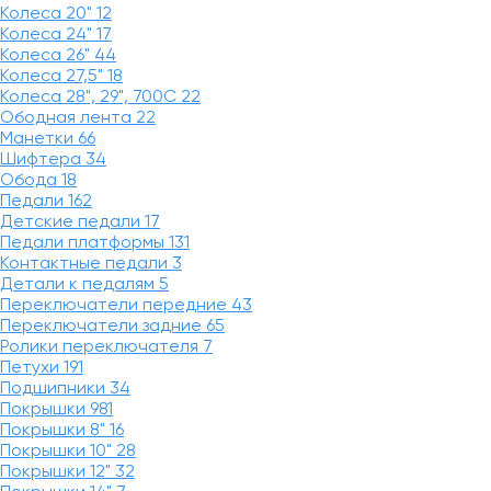
Колеса 20"
12
Колеса 24"
17
Колеса 26"
44
Колеса 27,5"
18
Колеса 28", 29", 700С
22
Ободная лента
22
Манетки
66
Шифтера
34
Обода
18
Педали
162
Детские педали
17
Педали платформы
131
Контактные педали
3
Детали к педалям
5
Переключатели передние
43
Переключатели задние
65
Ролики переключателя
7
Петухи
191
Подшипники
34
Покрышки
981
Покрышки 8"
16
Покрышки 10"
28
Покрышки 12"
32