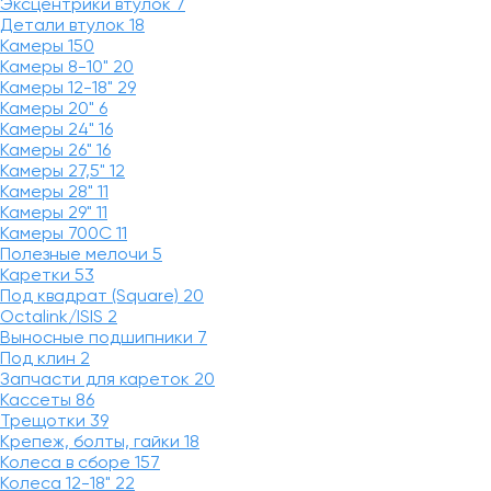
Эксцентрики втулок
7
Детали втулок
18
Камеры
150
Камеры 8-10"
20
Камеры 12-18"
29
Камеры 20"
6
Камеры 24"
16
Камеры 26"
16
Камеры 27,5"
12
Камеры 28"
11
Камеры 29"
11
Камеры 700C
11
Полезные мелочи
5
Каретки
53
Под квадрат (Square)
20
Octalink/ISIS
2
Выносные подшипники
7
Под клин
2
Запчасти для кареток
20
Кассеты
86
Трещотки
39
Крепеж, болты, гайки
18
Колеса в сборе
157
Колеса 12-18"
22