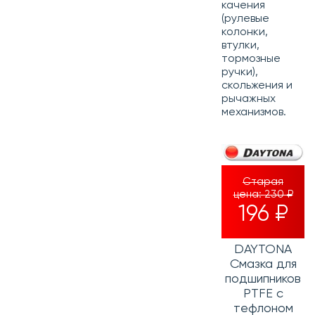
качения
(рулевые
колонки,
втулки,
тормозные
ручки),
скольжения и
рычажных
механизмов.
Старая
цена:
230 ₽
196 ₽
DAYTONA
Смазка для
подшипников
PTFE с
тефлоном