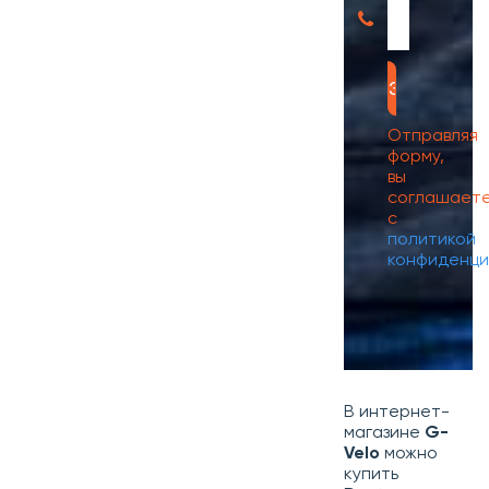
Отправляя
форму,
вы
соглашает
с
политикой
конфиденци
В интернет-
магазине
G-
Velo
можно
купить