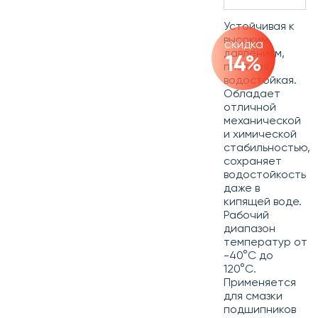
Устойчивая к
высоким
скидка
давлениям,
14%
плотная,
водостойкая.
Обладает
отличной
механической
и химической
стабильностью,
сохраняет
водостойкость
даже в
кипящей воде.
Рабочий
диапазон
температур от
-40°C до
120°C.
Применяется
для смазки
подшипников