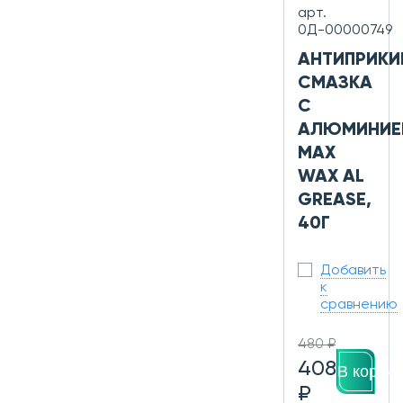
арт.
0Д-00000749
АНТИПРИК
СМАЗКА
С
АЛЮМИНИЕ
MAX
WAX AL
GREASE,
40Г
Добавить
к
сравнению
480 ₽
408
В корзин
₽