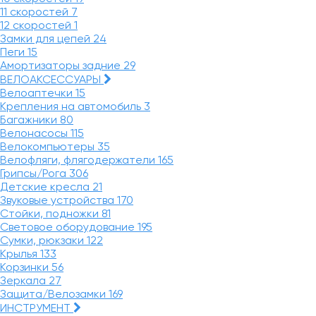
11 скоростей
7
12 скоростей
1
Замки для цепей
24
Пеги
15
Амортизаторы задние
29
ВЕЛОАКСЕССУАРЫ
Велоаптечки
15
Крепления на автомобиль
3
Багажники
80
Велонасосы
115
Велокомпьютеры
35
Велофляги, флягодержатели
165
Грипсы/Рога
306
Детские кресла
21
Звуковые устройства
170
Стойки, подножки
81
Световое оборудование
195
Сумки, рюкзаки
122
Крылья
133
Корзинки
56
Зеркала
27
Защита/Велозамки
169
ИНСТРУМЕНТ