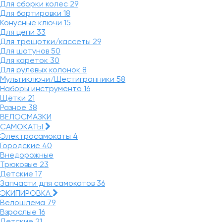
Для сборки колес
29
Для бортировки
18
Конусные ключи
15
Для цепи
33
Для трещотки/кассеты
29
Для шатунов
50
Для кареток
30
Для рулевых колонок
8
Мультиключи/Шестигранники
58
Наборы инструмента
16
Щётки
21
Разное
38
ВЕЛОСМАЗКИ
САМОКАТЫ
Электросамокаты
4
Городские
40
Внедорожные
Трюковые
23
Детские
17
Запчасти для самокатов
36
ЭКИПИРОВКА
Велошлема
79
Взрослые
16
Детские
21