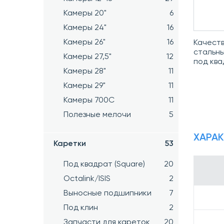
Камеры 20"
6
Камеры 24"
16
Камеры 26"
16
Качеств
стальны
Камеры 27,5"
12
под кв
Камеры 28"
11
Камеры 29"
11
Камеры 700C
11
Полезные мелочи
5
ХАРА
Каретки
53
Под квадрат (Square)
20
Octalink/ISIS
2
Выносные подшипники
7
Под клин
2
Запчасти для кареток
20