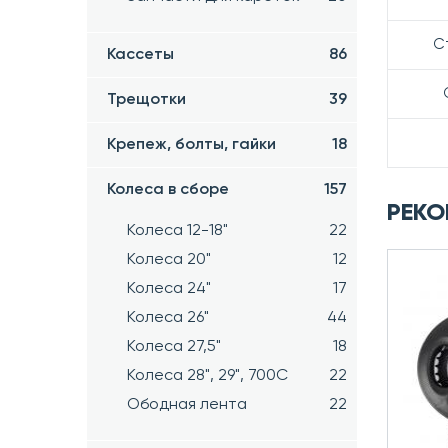
С
Кассеты
86
Трещотки
39
Крепеж, болты, гайки
18
Колеса в сборе
157
РЕКО
Колеса 12-18"
22
Колеса 20"
12
Колеса 24"
17
Колеса 26"
44
Колеса 27,5"
18
Колеса 28", 29", 700С
22
Ободная лента
22