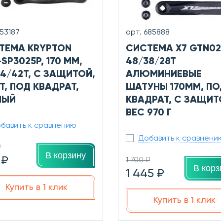
753187
арт. 685888
ТЕМА KRYPTON
СИСТЕМА X7 GTN02
SP3025P, 170 ММ,
48/38/28T
34/42T, С ЗАЩИТОЙ,
АЛЮМИНИЕВЫЕ
T, ПОД КВАДРАТ,
ШАТУНЫ 170ММ, ПО
НЫЙ
КВАДРАТ, С ЗАЩИТ
ВЕС 970 Г
бавить к сравнению
Добавить к сравнени
₽
В корзину
 ₽
1 700 ₽
В корз
1 445 ₽
Купить в 1 клик
Купить в 1 клик