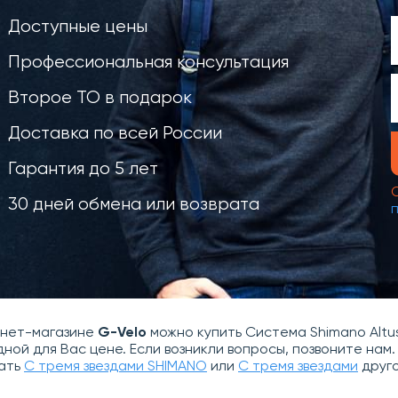
Доступные цены
Профессиональная консультация
Второе ТО в подарок
Доставка по всей России
Гарантия до 5 лет
30 дней обмена или возврата
рнет-магазине
G-Velo
можно купить Система Shimano Altus
дной для Вас цене. Если возникли вопросы, позвоните на
ать
С тремя звездами SHIMANO
или
С тремя звездами
друго