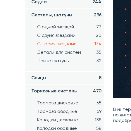
Седла
244
Системы, шатуны
296
С одной звездой
73
С двумя звездами
20
С тремя звездами
134
Детали для систем
35
Левые шатуны
32
Спицы
8
Тормозные системы
470
Тормоза дисковые
65
В инте
Тормоза ободные
59
по выго
Колодки дисковые
138
подобр
Колодки ободные
58