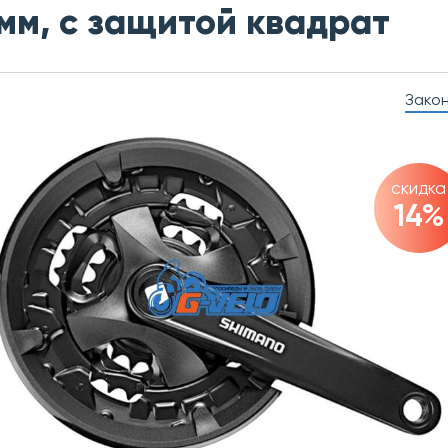
мм, с защитой квадрат
Зако
скидка
14%