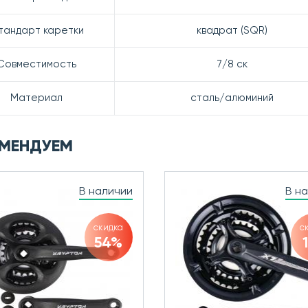
тандарт каретки
квадрат (SQR)
Совместимость
7/8 ск
Материал
сталь/алюминий
МЕНДУЕМ
В наличии
В н
скидка
с
54%