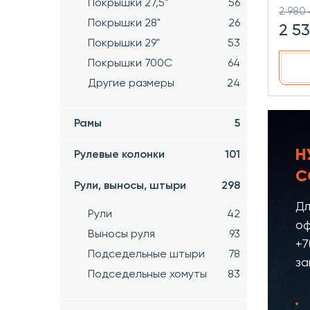
Покрышки 27,5"
56
2 980 
Покрышки 28"
26
2 5
Покрышки 29"
53
Покрышки 700C
64
Другие размеры
24
Рамы
5
Н
Рулевые колонки
101
С
Рули, выносы, штыри
298
Дл
Рули
42
оф
Выносы руля
93
+7
Подседельные штыри
78
за
Подседельные хомуты
83