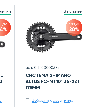
аличии
В наличии
кидка
скидка
14%
28%
арт. 0Д-00000383
L
СИСТЕМА SHIMANO
0
ALTUS FC-MT101 36-22T
175ММ
ю
Добавить к сравнению