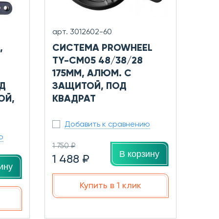
арт. 3012602-60
,
СИСТЕМА PROWHEEL
TY-CM05 48/38/28
175ММ, АЛЮМ. С
Д
ЗАЩИТОЙ, ПОД
ОЙ,
КВАДРАТ
Добавить к сравнению
ю
1 750 ₽
В корзину
1 488 ₽
ину
Купить в 1 клик