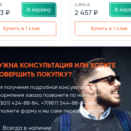
₽
2 890 ₽
В корзину
В корз
33 ₽
2 457 ₽
Купить в 1 клик
Купить в 1 клик
УЖНА КОНСУЛЬТАЦИЯ
ИЛИ ХОТИТЕ
ОВЕРШИТЬ ПОКУПКУ?
я получения подробной консультации или
ормления заказа позвоните по номерам
(831) 424-88-84
,
+7(987) 544-88-84
или
полните форму и мы сами перезвоним Вам
Всегда в наличии