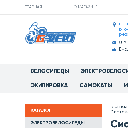
ГЛАВНАЯ
О МАГАЗИНЕ
г. Н
р-о
рев
g-v
Ежед
ВЕЛОСИПЕДЫ
ЭЛЕКТРОВЕЛОС
ЭКИПИРОВКА
САМОКАТЫ
М
Главная
КАТАЛОГ
Система
Сис
ЭЛЕКТРОВЕЛОСИПЕДЫ