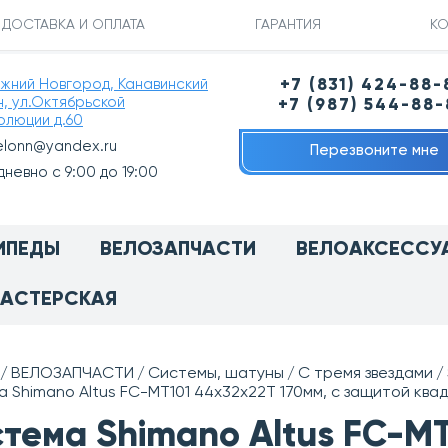
ДОСТАВКА И ОПЛАТА
ГАРАНТИЯ
КО
ижний Новгород, Канавинский
+7 (831) 424-88-
н, ул.Октябрьской
+7 (987) 544-88
олюции д.60
elonn@yandex.ru
Перезвоните мне
невно с 9:00 до 19:00
ИПЕДЫ
ВЕЛОЗАПЧАСТИ
ВЕЛОАКСЕССУ
АСТЕРСКАЯ
ВЕЛОЗАПЧАСТИ
Системы, шатуны
С тремя звездами
 Shimano Altus FC-MT101 44х32х22T 170мм, с защитой ква
тема Shimano Altus FC-MT