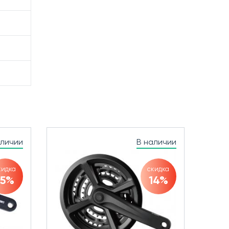
аличии
В наличии
кидка
скидка
15%
14%