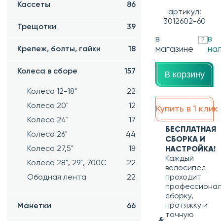
Кассеты
86
артикул:
3012602-60
Трещотки
39
в
в
?
магазине
на
Крепеж, болты, гайки
18
Колеса в сборе
157
В корзину
Колеса 12-18"
22
Колеса 20"
12
Купить в 1 клик
Колеса 24"
17
БЕСПЛАТНАЯ
Колеса 26"
44
СБОРКА И
Колеса 27,5"
18
НАСТРОЙКА!
Каждый
Колеса 28", 29", 700С
22
велосипед
Ободная лента
22
проходит
профессиона
сборку,
протяжку и
Манетки
66
точную