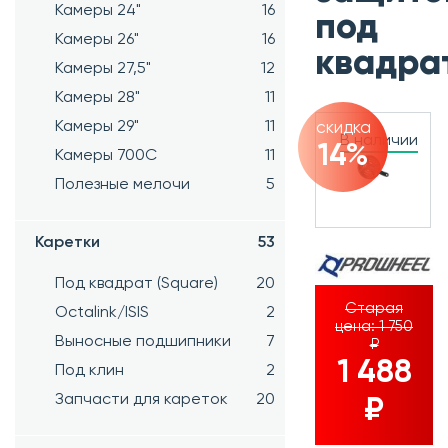
Камеры 24"
16
под
Камеры 26"
16
квадра
Камеры 27,5"
12
Камеры 28"
11
Камеры 29"
11
скидка
В наличии
14%
Камеры 700C
11
Полезные мелочи
5
Каретки
53
Под квадрат (Square)
20
Старая
Octalink/ISIS
2
цена:
1 750
Выносные подшипники
7
₽
1 488
Под клин
2
Запчасти для кареток
20
₽