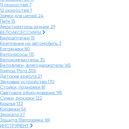
11 скоростей
7
12 скоростей
1
Замки для цепей
24
Пеги
15
Амортизаторы задние
29
ВЕЛОАКСЕССУАРЫ
Велоаптечки
15
Крепления на автомобиль
3
Багажники
80
Велонасосы
115
Велокомпьютеры
35
Велофляги, флягодержатели
165
Грипсы/Рога
306
Детские кресла
21
Звуковые устройства
170
Стойки, подножки
81
Световое оборудование
195
Сумки, рюкзаки
122
Крылья
133
Корзинки
56
Зеркала
27
Защита/Велозамки
169
ИНСТРУМЕНТ