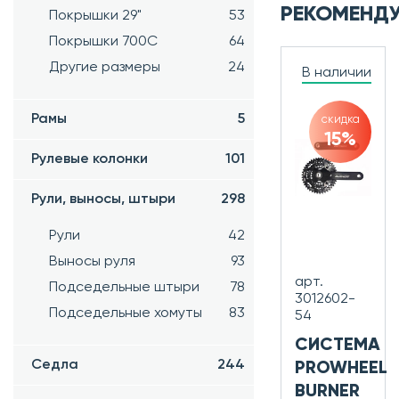
РЕКОМЕНД
Покрышки 29"
53
Покрышки 700C
64
Другие размеры
24
В наличии
Рамы
5
скидка
15%
Рулевые колонки
101
Рули, выносы, штыри
298
Рули
42
Выносы руля
93
арт.
Подседельные штыри
78
3012602-
Подседельные хомуты
83
54
СИСТЕМА
Седла
244
PROWHEEL
BURNER