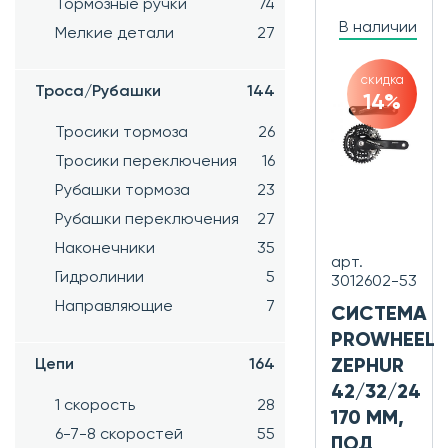
Тормозные ручки
74
В наличии
Мелкие детали
27
скидка
Троса/Рубашки
144
14%
Тросики тормоза
26
Тросики переключения
16
Рубашки тормоза
23
Рубашки переключения
27
Наконечники
35
арт.
Гидролинии
5
3012602-53
Направляющие
7
СИСТЕМА
PROWHEEL
Цепи
164
ZEPHUR
42/32/24
1 скорость
28
170 ММ,
6-7-8 скоростей
55
ПОД