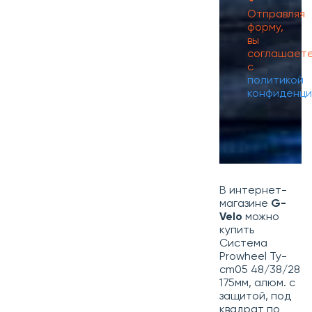
Отправляя
форму,
вы
соглашает
с
политикой
конфиденци
В интернет-
магазине
G-
Velo
можно
купить
Система
Prowheel Ty-
cm05 48/38/28
175мм, алюм. с
защитой, под
квадрат по