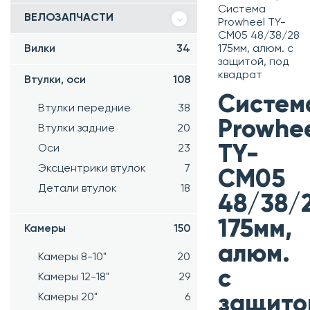
Система
ВЕЛОЗАПЧАСТИ
Prowheel TY-
CM05 48/38/28
Вилки
34
175мм, алюм. с
защитой, под
квадрат
Втулки, оси
108
Систем
Втулки передние
38
Prowhe
Втулки задние
20
TY-
Оси
23
Эксцентрики втулок
7
CM05
Детали втулок
18
48/38/
175мм,
Камеры
150
алюм.
Камеры 8-10"
20
с
Камеры 12-18"
29
Камеры 20"
6
защито