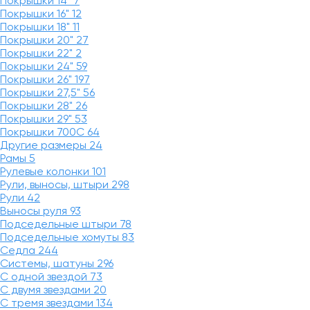
Покрышки 14"
7
Покрышки 16"
12
Покрышки 18"
11
Покрышки 20"
27
Покрышки 22"
2
Покрышки 24"
59
Покрышки 26"
197
Покрышки 27,5"
56
Покрышки 28"
26
Покрышки 29"
53
Покрышки 700C
64
Другие размеры
24
Рамы
5
Рулевые колонки
101
Рули, выносы, штыри
298
Рули
42
Выносы руля
93
Подседельные штыри
78
Подседельные хомуты
83
Седла
244
Системы, шатуны
296
С одной звездой
73
С двумя звездами
20
С тремя звездами
134