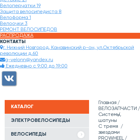
Велоперчатки
19
Защита велосипедиста
8
Велоформа
1
Велоочки
3
РЕМОНТ ВЕЛОСИПЕДОВ
РАСПРОДАЖА
КОНТАКТЫ
г. Нижний Новгород, Канавинский р-он, ул.Октябрьской
революции д.60
g-velonn@yandex.ru
Ежедневно с 9:00 до 19:00
Главная
КАТАЛОГ
ВЕЛОЗАПЧАСТИ
Системы,
ЭЛЕКТРОВЕЛОСИПЕДЫ
шатуны
С тремя
звездами
ВЕЛОСИПЕДЫ
PROWHEEL