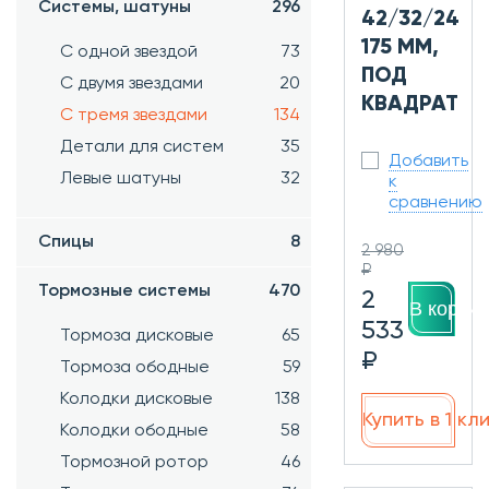
Системы, шатуны
296
42/32/24
175 ММ,
С одной звездой
73
ПОД
С двумя звездами
20
КВАДРАТ
С тремя звездами
134
Детали для систем
35
Добавить
Левые шатуны
32
к
сравнению
Спицы
8
2 980
₽
Тормозные системы
470
2
В корзин
533
Тормоза дисковые
65
₽
Тормоза ободные
59
Колодки дисковые
138
Купить в 1 кл
Колодки ободные
58
Тормозной ротор
46