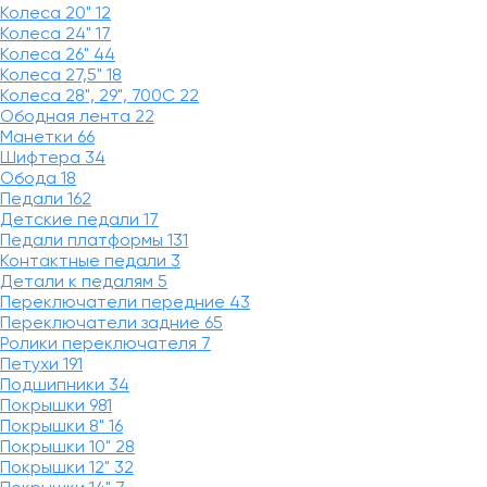
Колеса 20"
12
Колеса 24"
17
Колеса 26"
44
Колеса 27,5"
18
Колеса 28", 29", 700С
22
Ободная лента
22
Манетки
66
Шифтера
34
Обода
18
Педали
162
Детские педали
17
Педали платформы
131
Контактные педали
3
Детали к педалям
5
Переключатели передние
43
Переключатели задние
65
Ролики переключателя
7
Петухи
191
Подшипники
34
Покрышки
981
Покрышки 8"
16
Покрышки 10"
28
Покрышки 12"
32