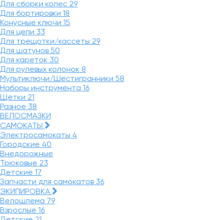
Для сборки колес
29
Для бортировки
18
Конусные ключи
15
Для цепи
33
Для трещотки/кассеты
29
Для шатунов
50
Для кареток
30
Для рулевых колонок
8
Мультиключи/Шестигранники
58
Наборы инструмента
16
Щётки
21
Разное
38
ВЕЛОСМАЗКИ
САМОКАТЫ
Электросамокаты
4
Городские
40
Внедорожные
Трюковые
23
Детские
17
Запчасти для самокатов
36
ЭКИПИРОВКА
Велошлема
79
Взрослые
16
Детские
21