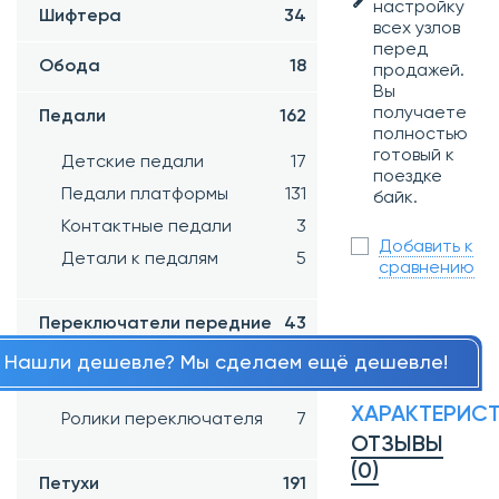
настройку
Шифтера
34
всех узлов
перед
Обода
18
продажей.
Вы
получаете
Педали
162
полностью
готовый к
Детские педали
17
поездке
Педали платформы
131
байк.
Контактные педали
3
Добавить к
Детали к педалям
5
сравнению
Переключатели передние
43
Нашли дешевле? Мы сделаем ещё дешевле!
Переключатели задние
65
ХАРАКТЕРИС
Ролики переключателя
7
ОТЗЫВЫ
(0)
Петухи
191