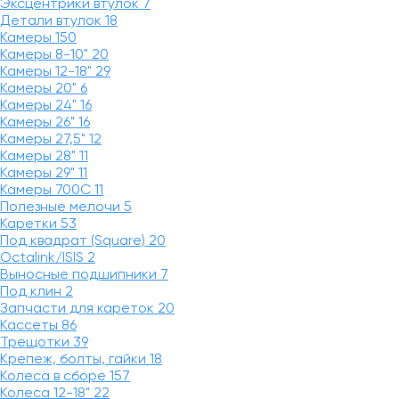
Эксцентрики втулок
7
Детали втулок
18
Камеры
150
Камеры 8-10"
20
Камеры 12-18"
29
Камеры 20"
6
Камеры 24"
16
Камеры 26"
16
Камеры 27,5"
12
Камеры 28"
11
Камеры 29"
11
Камеры 700C
11
Полезные мелочи
5
Каретки
53
Под квадрат (Square)
20
Octalink/ISIS
2
Выносные подшипники
7
Под клин
2
Запчасти для кареток
20
Кассеты
86
Трещотки
39
Крепеж, болты, гайки
18
Колеса в сборе
157
Колеса 12-18"
22