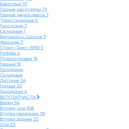
Взрослые
111
Горные хардтейлы
79
Горные двухподвесы
3
Туристические
6
Городские
7
Складные
1
Велокросс/Шоссе
3
Женские
3
Стрит/Дерт/BMX
5
Fatbike
4
Подростковые
18
Горные
18
Городские
Складные
Детские
26
Горные
20
Городские
6
ВЕЛОЗАПЧАСТИ
Вилки
34
Втулки, оси
108
Втулки передние
38
Втулки задние
20
Оси
23