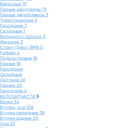
Взрослые
111
Горные хардтейлы
79
Горные двухподвесы
3
Туристические
6
Городские
7
Складные
1
Велокросс/Шоссе
3
Женские
3
Стрит/Дерт/BMX
5
Fatbike
4
Подростковые
18
Горные
18
Городские
Складные
Детские
26
Горные
20
Городские
6
ВЕЛОЗАПЧАСТИ
Вилки
34
Втулки, оси
108
Втулки передние
38
Втулки задние
20
Оси
23