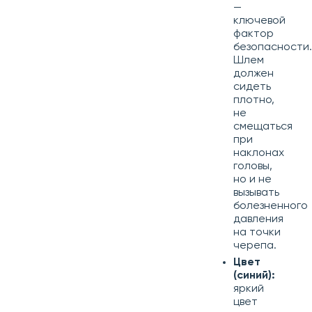
—
ключевой
фактор
безопасности.
Шлем
должен
сидеть
плотно,
не
смещаться
при
наклонах
головы,
но и не
вызывать
болезненного
давления
на точки
черепа.
Цвет
(синий):
яркий
цвет