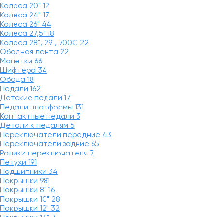
Колеса 20"
12
Колеса 24"
17
Колеса 26"
44
Колеса 27,5"
18
Колеса 28", 29", 700С
22
Ободная лента
22
Манетки
66
Шифтера
34
Обода
18
Педали
162
Детские педали
17
Педали платформы
131
Контактные педали
3
Детали к педалям
5
Переключатели передние
43
Переключатели задние
65
Ролики переключателя
7
Петухи
191
Подшипники
34
Покрышки
981
Покрышки 8"
16
Покрышки 10"
28
Покрышки 12"
32