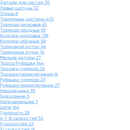
Детали для систем
35
Левые шатуны
32
Спицы
8
Тормозные системы
470
Тормоза дисковые
65
Тормоза ободные
59
Колодки дисковые
138
Колодки ободные
58
Тормозной ротор
46
Тормозные ручки
74
Мелкие детали
27
Троса/Рубашки
144
Тросики тормоза
26
Тросики переключения
16
Рубашки тормоза
23
Рубашки переключения
27
Наконечники
35
Гидролинии
5
Направляющие
7
Цепи
164
1 скорость
28
6-7-8 скоростей
55
9 скоростей
26
10 скоростей
19