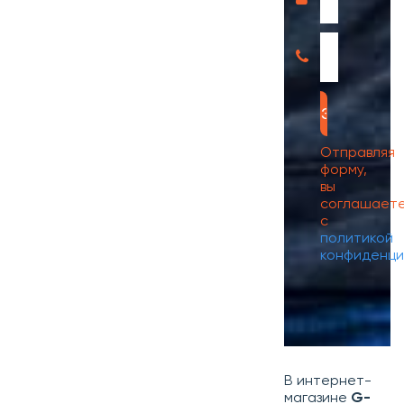
Отправляя
форму,
вы
соглашает
с
политикой
конфиденци
В интернет-
магазине
G-