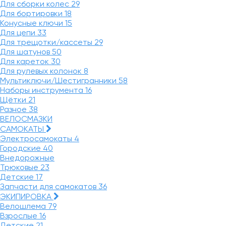
Для сборки колес
29
Для бортировки
18
Конусные ключи
15
Для цепи
33
Для трещотки/кассеты
29
Для шатунов
50
Для кареток
30
Для рулевых колонок
8
Мультиключи/Шестигранники
58
Наборы инструмента
16
Щётки
21
Разное
38
ВЕЛОСМАЗКИ
САМОКАТЫ
Электросамокаты
4
Городские
40
Внедорожные
Трюковые
23
Детские
17
Запчасти для самокатов
36
ЭКИПИРОВКА
Велошлема
79
Взрослые
16
Детские
21