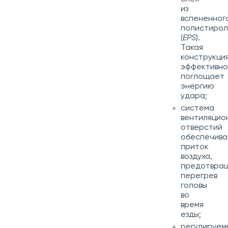
из
вспененног
полистиро
(
EPS
).
Такая
конструкци
эффективно
поглощает
энергию
удара;
система
вентиляцио
отверстий
обеспечива
приток
воздуха,
предотвра
перегрев
головы
во
время
езды;
регулируем