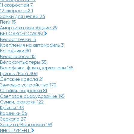
11 скоростей
7
12 скоростей
1
Замки для цепей
24
Пеги
15
Амортизаторы задние
29
ВЕЛОАКСЕССУАРЫ
Велоаптечки
15
Крепления на автомобиль
3
Багажники
80
Велонасосы
115
Велокомпьютеры
35
Велофляги, флягодержатели
165
Грипсы/Рога
306
Детские кресла
21
Звуковые устройства
170
Стойки, подножки
81
Световое оборудование
195
Сумки, рюкзаки
122
Крылья
133
Корзинки
56
Зеркала
27
Защита/Велозамки
169
ИНСТРУМЕНТ