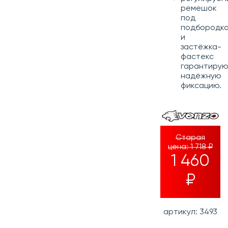
ремешок
под
подбородк
и
застёжка-
фастекс
гарантиру
надёжную
фиксацию.
Старая
цена:
1 718 ₽
1 460
₽
артикул: 3493