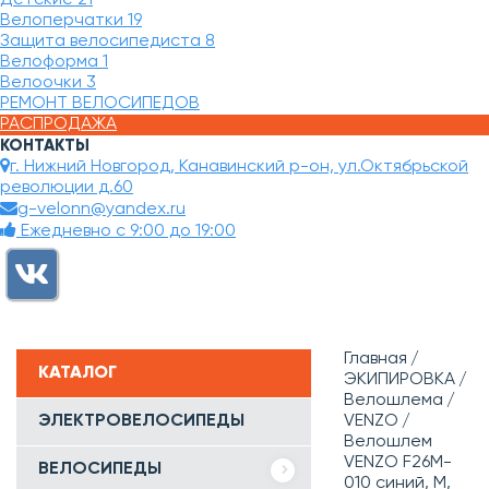
Велоперчатки
19
Защита велосипедиста
8
Велоформа
1
Велоочки
3
РЕМОНТ ВЕЛОСИПЕДОВ
РАСПРОДАЖА
КОНТАКТЫ
г. Нижний Новгород, Канавинский р-он, ул.Октябрьской
революции д.60
g-velonn@yandex.ru
Ежедневно с 9:00 до 19:00
Главная
КАТАЛОГ
ЭКИПИРОВКА
Велошлема
ЭЛЕКТРОВЕЛОСИПЕДЫ
VENZO
Велошлем
VENZO F26M-
ВЕЛОСИПЕДЫ
010 синий, M,