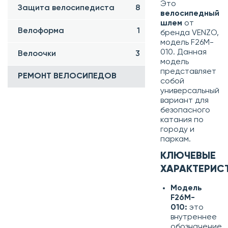
Это
Защита велосипедиста
8
велосипедный
шлем
от
Велоформа
1
бренда VENZO,
модель F26M-
010. Данная
Велоочки
3
модель
представляет
РЕМОНТ ВЕЛОСИПЕДОВ
собой
универсальный
вариант для
безопасного
катания по
городу и
паркам.
КЛЮЧЕВЫЕ
ХАРАКТЕРИС
Модель
F26M-
010:
это
внутреннее
обозначение