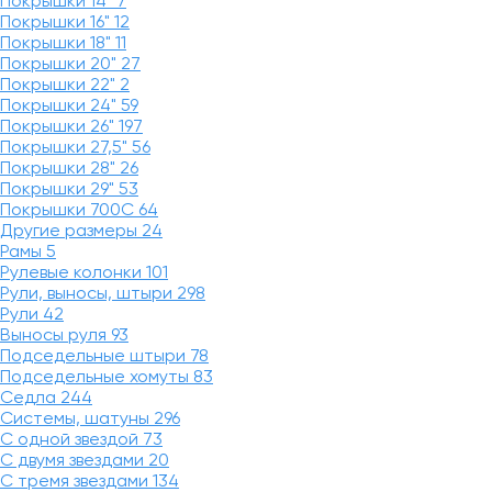
Покрышки 14"
7
Покрышки 16"
12
Покрышки 18"
11
Покрышки 20"
27
Покрышки 22"
2
Покрышки 24"
59
Покрышки 26"
197
Покрышки 27,5"
56
Покрышки 28"
26
Покрышки 29"
53
Покрышки 700C
64
Другие размеры
24
Рамы
5
Рулевые колонки
101
Рули, выносы, штыри
298
Рули
42
Выносы руля
93
Подседельные штыри
78
Подседельные хомуты
83
Седла
244
Системы, шатуны
296
С одной звездой
73
С двумя звездами
20
С тремя звездами
134