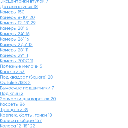
Эксцентрики втулок
7
Детали втулок
18
Камеры
150
Камеры 8-10"
20
Камеры 12-18"
29
Камеры 20"
6
Камеры 24"
16
Камеры 26"
16
Камеры 27,5"
12
Камеры 28"
11
Камеры 29"
11
Камеры 700C
11
Полезные мелочи
5
Каретки
53
Под квадрат (Square)
20
Octalink/ISIS
2
Выносные подшипники
7
Под клин
2
Запчасти для кареток
20
Кассеты
86
Трещотки
39
Крепеж, болты, гайки
18
Колеса в сборе
157
Колеса 12-18"
22