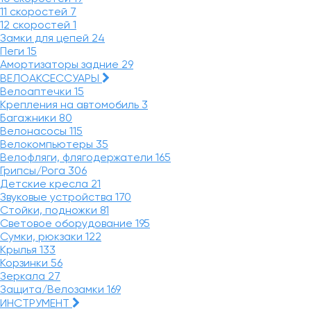
11 скоростей
7
12 скоростей
1
Замки для цепей
24
Пеги
15
Амортизаторы задние
29
ВЕЛОАКСЕССУАРЫ
Велоаптечки
15
Крепления на автомобиль
3
Багажники
80
Велонасосы
115
Велокомпьютеры
35
Велофляги, флягодержатели
165
Грипсы/Рога
306
Детские кресла
21
Звуковые устройства
170
Стойки, подножки
81
Световое оборудование
195
Сумки, рюкзаки
122
Крылья
133
Корзинки
56
Зеркала
27
Защита/Велозамки
169
ИНСТРУМЕНТ