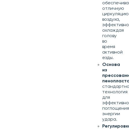
обеспечив
отличную
циркуляцию
воздуха,
эффективно
охлаждая
голову
во
время
активной
езды.
Основа
из
прессован
пенопласта
стандартн
технология
для
эффективно
поглощения
энергии
удара.
Регулировк