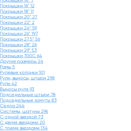
Покрышки 14"
7
Покрышки 16"
12
Покрышки 18"
11
Покрышки 20"
27
Покрышки 22"
2
Покрышки 24"
59
Покрышки 26"
197
Покрышки 27,5"
56
Покрышки 28"
26
Покрышки 29"
53
Покрышки 700C
64
Другие размеры
24
Рамы
5
Рулевые колонки
101
Рули, выносы, штыри
298
Рули
42
Выносы руля
93
Подседельные штыри
78
Подседельные хомуты
83
Седла
244
Системы, шатуны
296
С одной звездой
73
С двумя звездами
20
С тремя звездами
134