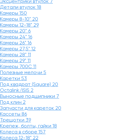
Эксцентрики втулок
7
Детали втулок
18
Камеры
150
Камеры 8-10"
20
Камеры 12-18"
29
Камеры 20"
6
Камеры 24"
16
Камеры 26"
16
Камеры 27,5"
12
Камеры 28"
11
Камеры 29"
11
Камеры 700C
11
Полезные мелочи
5
Каретки
53
Под квадрат (Square)
20
Octalink/ISIS
2
Выносные подшипники
7
Под клин
2
Запчасти для кареток
20
Кассеты
86
Трещотки
39
Крепеж, болты, гайки
18
Колеса в сборе
157
Колеса 12-18"
22