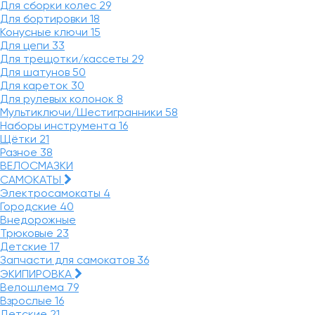
Для сборки колес
29
Для бортировки
18
Конусные ключи
15
Для цепи
33
Для трещотки/кассеты
29
Для шатунов
50
Для кареток
30
Для рулевых колонок
8
Мультиключи/Шестигранники
58
Наборы инструмента
16
Щётки
21
Разное
38
ВЕЛОСМАЗКИ
САМОКАТЫ
Электросамокаты
4
Городские
40
Внедорожные
Трюковые
23
Детские
17
Запчасти для самокатов
36
ЭКИПИРОВКА
Велошлема
79
Взрослые
16
Детские
21