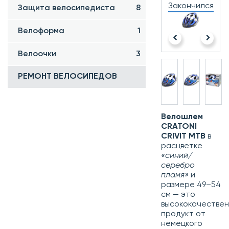
Закончился
Защита велосипедиста
8
Велоформа
1
Велоочки
3
РЕМОНТ ВЕЛОСИПЕДОВ
Велошлем
CRATONI
CRIVIT MTB
в
расцветке
«синий/
серебро
пламя»
и
размере 49–54
см — это
высококачестве
продукт от
немецкого