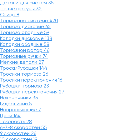
Детали для систем
35
Левые шатуны
32
Спицы
8
Тормозные системы
470
Тормоза дисковые
65
Тормоза ободные
59
Колодки дисковые
138
Колодки ободные
58
Тормозной ротор
46
Тормозные ручки
74
Мелкие детали
27
Троса/Рубашки
144
Тросики тормоза
26
Тросики переключения
16
Рубашки тормоза
23
Рубашки переключения
27
Наконечники
35
Гидролинии
5
Направляющие
7
Цепи
164
1 скорость
28
6-7-8 скоростей
55
9 скоростей
26
10 скоростей
19