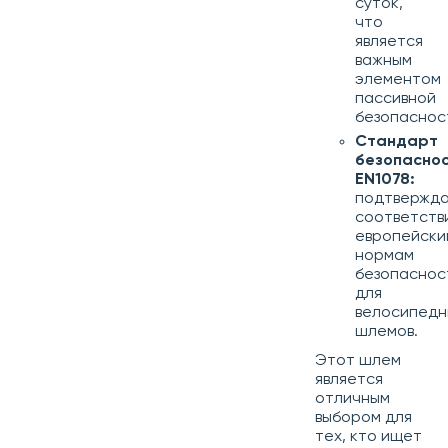
суток,
что
является
важным
элементом
пассивной
безопаснос
Стандарт
безопасно
EN1078:
подтвержд
соответств
европейски
нормам
безопаснос
для
велосипедн
шлемов.
Этот шлем
является
отличным
выбором для
тех, кто ищет