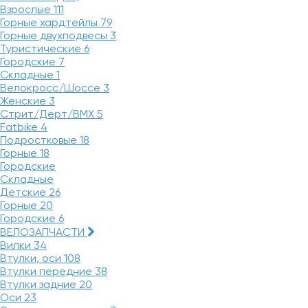
Взрослые
111
Горные хардтейлы
79
Горные двухподвесы
3
Туристические
6
Городские
7
Складные
1
Велокросс/Шоссе
3
Женские
3
Стрит/Дерт/BMX
5
Fatbike
4
Подростковые
18
Горные
18
Городские
Складные
Детские
26
Горные
20
Городские
6
ВЕЛОЗАПЧАСТИ
Вилки
34
Втулки, оси
108
Втулки передние
38
Втулки задние
20
Оси
23