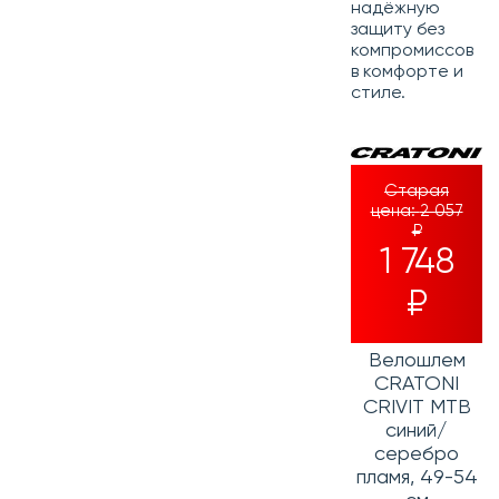
надёжную
защиту без
компромиссов
в комфорте и
стиле.
Старая
цена:
2 057
₽
1 748
₽
Велошлем
CRATONI
CRIVIT MTB
синий/
серебро
пламя, 49-54