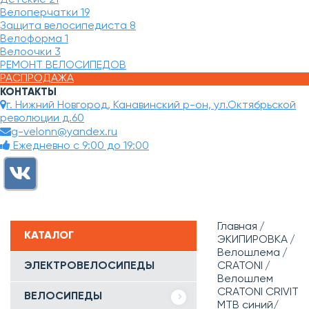
Велоперчатки
19
Защита велосипедиста
8
Велоформа
1
Велоочки
3
РЕМОНТ ВЕЛОСИПЕДОВ
РАСПРОДАЖА
КОНТАКТЫ
г. Нижний Новгород, Канавинский р-он, ул.Октябрьской
революции д.60
g-velonn@yandex.ru
Ежедневно с 9:00 до 19:00
Главная
КАТАЛОГ
ЭКИПИРОВКА
Велошлема
ЭЛЕКТРОВЕЛОСИПЕДЫ
CRATONI
Велошлем
CRATONI CRIVIT
ВЕЛОСИПЕДЫ
MTB синий/