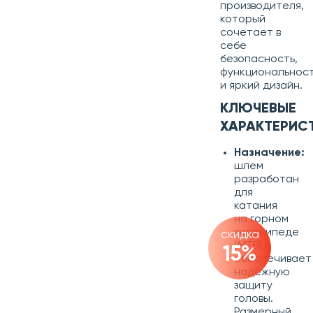
производителя,
который
сочетает в
себе
безопасность,
функциональнос
и яркий дизайн.
КЛЮЧЕВЫЕ
ХАРАКТЕРИС
Назначение:
шлем
разработан
для
катания
на горном
велосипеде
скидка
(
MTB
) и
15%
обеспечивает
надёжную
защиту
головы.
Размерный