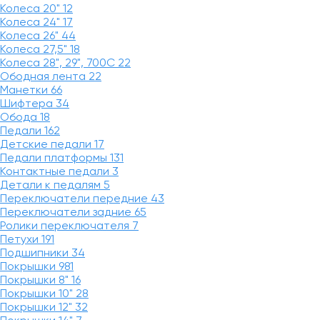
Колеса 20"
12
Колеса 24"
17
Колеса 26"
44
Колеса 27,5"
18
Колеса 28", 29", 700С
22
Ободная лента
22
Манетки
66
Шифтера
34
Обода
18
Педали
162
Детские педали
17
Педали платформы
131
Контактные педали
3
Детали к педалям
5
Переключатели передние
43
Переключатели задние
65
Ролики переключателя
7
Петухи
191
Подшипники
34
Покрышки
981
Покрышки 8"
16
Покрышки 10"
28
Покрышки 12"
32