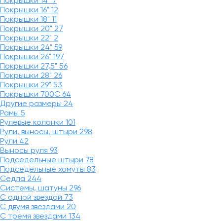
Покрышки 14"
7
Покрышки 16"
12
Покрышки 18"
11
Покрышки 20"
27
Покрышки 22"
2
Покрышки 24"
59
Покрышки 26"
197
Покрышки 27,5"
56
Покрышки 28"
26
Покрышки 29"
53
Покрышки 700C
64
Другие размеры
24
Рамы
5
Рулевые колонки
101
Рули, выносы, штыри
298
Рули
42
Выносы руля
93
Подседельные штыри
78
Подседельные хомуты
83
Седла
244
Системы, шатуны
296
С одной звездой
73
С двумя звездами
20
С тремя звездами
134