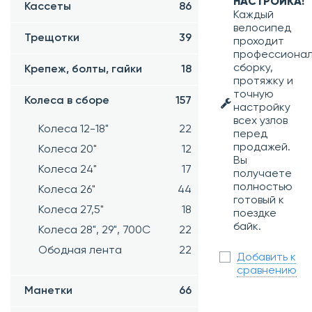
НАСТРОЙКА!
Кассеты
86
Каждый
велосипед
Трещотки
39
проходит
профессиона
сборку,
Крепеж, болты, гайки
18
протяжку и
точную
Колеса в сборе
157
настройку
всех узлов
Колеса 12-18"
22
перед
продажей.
Колеса 20"
12
Вы
Колеса 24"
17
получаете
полностью
Колеса 26"
44
готовый к
Колеса 27,5"
18
поездке
байк.
Колеса 28", 29", 700С
22
Ободная лента
22
Добавить к
сравнению
Манетки
66