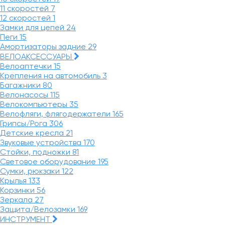
11 скоростей
7
12 скоростей
1
Замки для цепей
24
Пеги
15
Амортизаторы задние
29
ВЕЛОАКСЕССУАРЫ
Велоаптечки
15
Крепления на автомобиль
3
Багажники
80
Велонасосы
115
Велокомпьютеры
35
Велофляги, флягодержатели
165
Грипсы/Рога
306
Детские кресла
21
Звуковые устройства
170
Стойки, подножки
81
Световое оборудование
195
Сумки, рюкзаки
122
Крылья
133
Корзинки
56
Зеркала
27
Защита/Велозамки
169
ИНСТРУМЕНТ