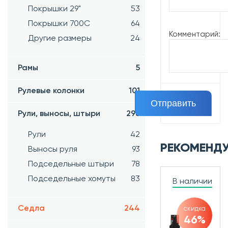
Покрышки 29"
53
Покрышки 700C
64
Комментарий:
Другие размеры
24
Рамы
5
Рулевые колонки
101
Рули, выносы, штыри
298
Рули
42
РЕКОМЕНД
Выносы руля
93
Подседельные штыри
78
Подседельные хомуты
83
В наличии
Седла
244
скидка
46%