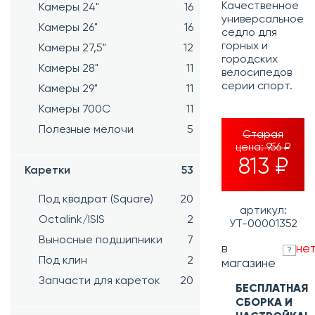
Качественное
Камеры 24"
16
универсальное
Камеры 26"
16
седло для
горных и
Камеры 27,5"
12
городских
Камеры 28"
11
велосипедов
серии спорт.
Камеры 29"
11
Камеры 700C
11
Полезные мелочи
5
Старая
цена:
956 ₽
813 ₽
Каретки
53
Под квадрат (Square)
20
артикул:
Octalink/ISIS
2
УТ-00001352
Выносные подшипники
7
в
не
?
Под клин
2
магазине
Запчасти для кареток
20
БЕСПЛАТНАЯ
СБОРКА И