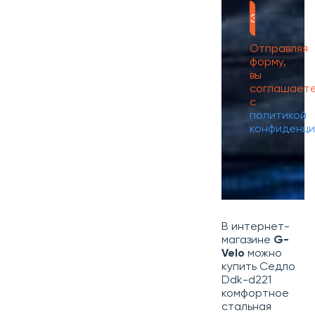
Отправляя
форму,
вы
соглашает
с
политикой
конфиденци
В интернет-
магазине
G-
Velo
можно
купить Седло
Ddk-d221
комфортное
стальная