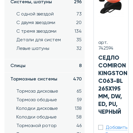
Системы, шатуны
296
С одной звездой
73
С двумя звездами
20
С тремя звездами
134
Детали для систем
35
арт.
742594
Левые шатуны
32
СЕДЛО
COMIRON
Спицы
8
KINGSTON
Тормозные системы
470
C063-BL
265X195
Тормоза дисковые
65
ММ, DW,
Тормоза ободные
59
ED, PU,
Колодки дисковые
138
ЧЕРНЫЙ
Колодки ободные
58
Тормозной ротор
46
Добавить