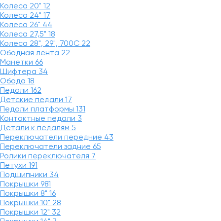
Колеса 20"
12
Колеса 24"
17
Колеса 26"
44
Колеса 27,5"
18
Колеса 28", 29", 700С
22
Ободная лента
22
Манетки
66
Шифтера
34
Обода
18
Педали
162
Детские педали
17
Педали платформы
131
Контактные педали
3
Детали к педалям
5
Переключатели передние
43
Переключатели задние
65
Ролики переключателя
7
Петухи
191
Подшипники
34
Покрышки
981
Покрышки 8"
16
Покрышки 10"
28
Покрышки 12"
32