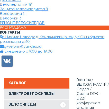
Велоперчатки
19
Защита велосипедиста
8
Велоформа
1
Велоочки
3
РЕМОНТ ВЕЛОСИПЕДОВ
РАСПРОДАЖА
КОНТАКТЫ
г. Нижний Новгород, Канавинский р-он, ул.Октябрьской
революции д.60
g-velonn@yandex.ru
Ежедневно с 9:00 до 19:00
Главная
КАТАЛОГ
ВЕЛОЗАПЧАСТИ
Седла
ЭЛЕКТРОВЕЛОСИПЕДЫ
Седло DDK-
D221
комфортное
ВЕЛОСИПЕДЫ
стальная