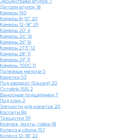
Эксцентрики втулок
7
Детали втулок
18
Камеры
150
Камеры 8-10"
20
Камеры 12-18"
29
Камеры 20"
6
Камеры 24"
16
Камеры 26"
16
Камеры 27,5"
12
Камеры 28"
11
Камеры 29"
11
Камеры 700C
11
Полезные мелочи
5
Каретки
53
Под квадрат (Square)
20
Octalink/ISIS
2
Выносные подшипники
7
Под клин
2
Запчасти для кареток
20
Кассеты
86
Трещотки
39
Крепеж, болты, гайки
18
Колеса в сборе
157
Колеса 12-18"
22