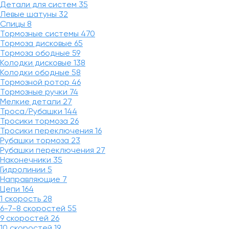
Детали для систем
35
Левые шатуны
32
Спицы
8
Тормозные системы
470
Тормоза дисковые
65
Тормоза ободные
59
Колодки дисковые
138
Колодки ободные
58
Тормозной ротор
46
Тормозные ручки
74
Мелкие детали
27
Троса/Рубашки
144
Тросики тормоза
26
Тросики переключения
16
Рубашки тормоза
23
Рубашки переключения
27
Наконечники
35
Гидролинии
5
Направляющие
7
Цепи
164
1 скорость
28
6-7-8 скоростей
55
9 скоростей
26
10 скоростей
19