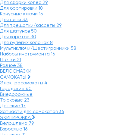
Для сборки колес
29
Для бортировки
18
Конусные ключи
15
Для цепи
33
Для трещотки/кассеты
29
Для шатунов
50
Для кареток
30
Для рулевых колонок
8
Мультиключи/Шестигранники
58
Наборы инструмента
16
Щётки
21
Разное
38
ВЕЛОСМАЗКИ
САМОКАТЫ
Электросамокаты
4
Городские
40
Внедорожные
Трюковые
23
Детские
17
Запчасти для самокатов
36
ЭКИПИРОВКА
Велошлема
79
Взрослые
16
Детские
21