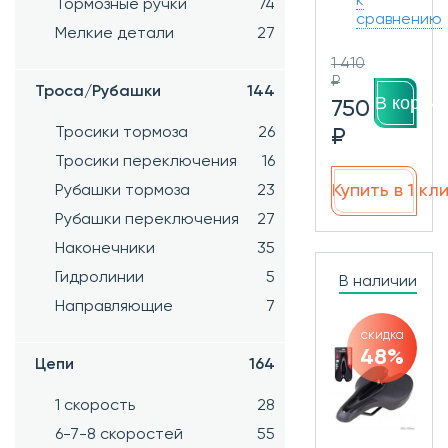
к
Тормозные ручки
74
сравнению
Мелкие детали
27
1 410
₽
Троса/Рубашки
144
В корзин
750
Тросики тормоза
26
₽
Тросики переключения
16
Купить в 1 кл
Рубашки тормоза
23
Рубашки переключения
27
Наконечники
35
Гидролинии
5
В наличии
Направляющие
7
скидка
48%
Цепи
164
1 скорость
28
6-7-8 скоростей
55