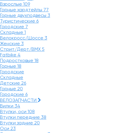
Взрослые
109
Горные хардтейлы
77
Горные двухподвесы
3
Туристические
6
Городские
7
Складные
1
Велокросс/Шоссе
3
Женские
3
Стрит/Дерт/BMX
5
Fatbike
4
Подростковые
18
Горные
18
Городские
Складные
Детские
26
Горные
20
Городские
6
ВЕЛОЗАПЧАСТИ
Вилки
34
Втулки, оси
108
Втулки передние
38
Втулки задние
20
Оси
23