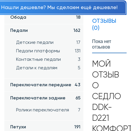
Шифтера
34
Нашли дешевле? Мы сделаем ещё дешевле!
Обода
18
ОТЗЫВЫ
(0)
Педали
162
Пока нет
Детские педали
17
отзывов
Педали платформы
131
Контактные педали
3
МОЙ
Детали к педалям
5
ОТЗЫВ
О
Переключатели передние
43
СЕДЛО
Переключатели задние
65
DDK-
Ролики переключателя
7
D221
Петухи
191
КОМФОР