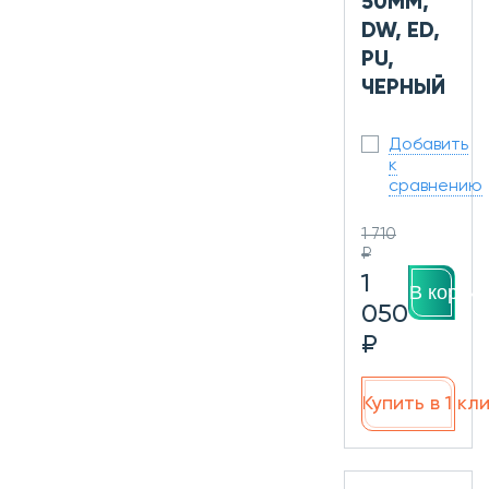
50ММ,
DW, ED,
PU,
ЧЕРНЫЙ
Добавить
к
сравнению
1 710
₽
1
В корзин
050
₽
Купить в 1 кл