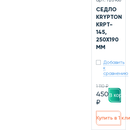
арт. 720966
СЕДЛО
KRYPTON
KRPT-
145,
250X190
ММ
Добавить
к
сравнению
1 110 ₽
450
В корзин
₽
Купить в 1 кл