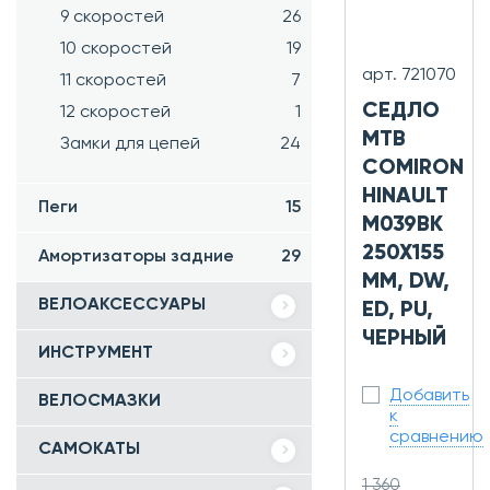
9 скоростей
26
10 скоростей
19
арт. 721070
11 скоростей
7
СЕДЛО
12 скоростей
1
MTB
Замки для цепей
24
COMIRON
HINAULT
Пеги
15
M039BK
250X155
Амортизаторы задние
29
ММ, DW,
ВЕЛОАКСЕССУАРЫ
ED, PU,
ЧЕРНЫЙ
ИНСТРУМЕНТ
Добавить
ВЕЛОСМАЗКИ
к
сравнению
САМОКАТЫ
1 360