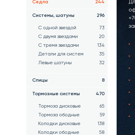
Дл
Седла
244
оф
Системы, шатуны
296
+7
за
С одной звездой
73
С двумя звездами
20
С тремя звездами
134
Детали для систем
35
Левые шатуны
32
Спицы
8
Тормозные системы
470
Тормоза дисковые
65
Тормоза ободные
59
Колодки дисковые
138
Колодки ободные
58