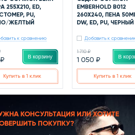
A 255X210, ED,
EMBERHOLD B012
СТОМЕР, PU,
260X240, ПЕНА 50М
НО/ЖЕЛТЫЙ
DW, ED, PU, ЧЕРНЫЙ
бавить к сравнению
Добавить к сравнени
₽
1 710 ₽
В корзину
В корз
 ₽
1 050 ₽
Купить в 1 клик
Купить в 1 клик
УЖНА КОНСУЛЬТАЦИЯ
ИЛИ ХОТИТЕ
ОВЕРШИТЬ ПОКУПКУ?