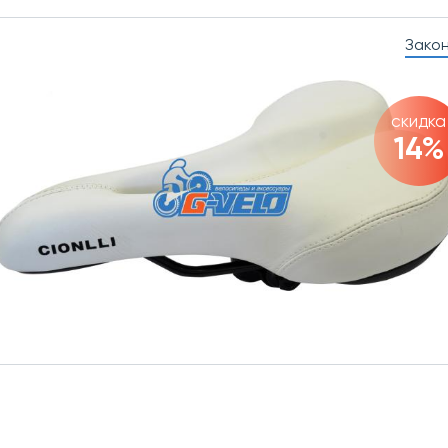
Зако
скидка
14%