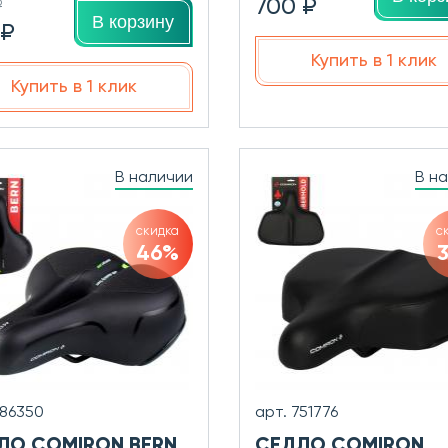
700 ₽
₽
В корзину
 ₽
Купить в 1 клик
Купить в 1 клик
В наличии
В н
скидка
с
46%
686350
арт. 751776
ЛО COMIRON BERN
СЕДЛО COMIRON