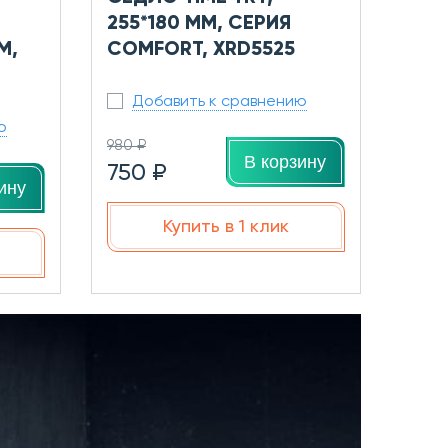
255*180 ММ, СЕРИЯ
М,
COMFORT, XRD5525
Добавить к сравнению
ю
980 ₽
В корзину
750 ₽
ину
Купить в 1 клик