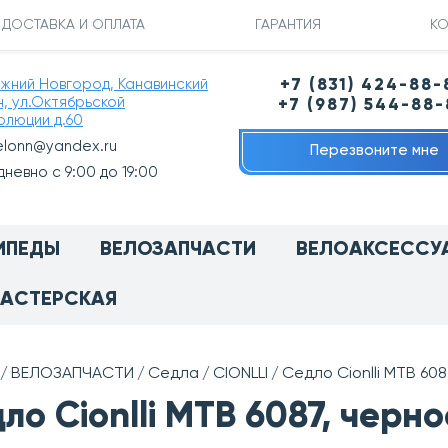
ДОСТАВКА И ОПЛАТА
ГАРАНТИЯ
КО
ижний Новгород, Канавинский
+7 (831) 424-88-
н, ул.Октябрьской
+7 (987) 544-88
олюции д.60
elonn@yandex.ru
Перезвоните мне
невно с 9:00 до 19:00
ИПЕДЫ
ВЕЛОЗАПЧАСТИ
ВЕЛОАКСЕССУ
АСТЕРСКАЯ
ВЕЛОЗАПЧАСТИ
Седла
CIONLLI
Седло Cionlli MTB 60
ло Cionlli MTB 6087, черн