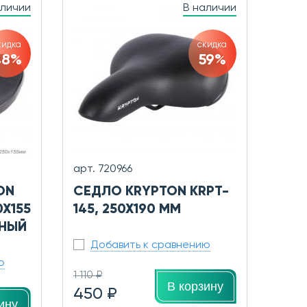
аличии
В наличии
кидка
скидка
48%
59%
арт. 720966
ON
СЕДЛО KRYPTON KRPT-
0X155
145, 250X190 ММ
РНЫЙ
Добавить к сравнению
ю
1 110 ₽
В корзину
450 ₽
ину