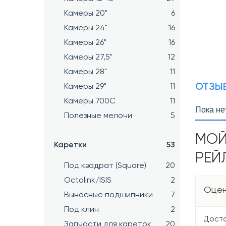
Камеры 20"
6
Камеры 24"
16
Камеры 26"
16
Камеры 27,5"
12
Камеры 28"
11
ОТЗЫВ
Камеры 29"
11
Камеры 700C
11
Пока не
Полезные мелочи
5
МОЙ
Каретки
53
РЕЙ
Под квадрат (Square)
20
Octalink/ISIS
2
Оцен
Выносные подшипники
7
Под клин
2
Досто
Запчасти для кареток
20