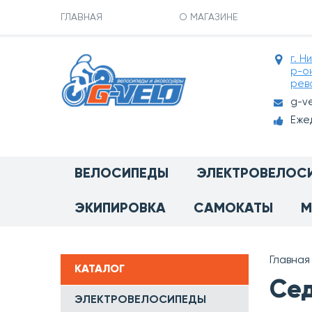
ГЛАВНАЯ
О МАГАЗИНЕ
г. Н
р-о
рев
g-v
Ежед
ВЕЛОСИПЕДЫ
ЭЛЕКТРОВЕЛОС
ЭКИПИРОВКА
САМОКАТЫ
М
Главная
КАТАЛОГ
Сед
ЭЛЕКТРОВЕЛОСИПЕДЫ