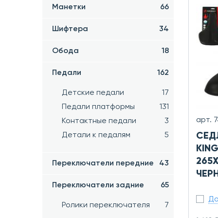
Манетки
66
Шифтера
34
Обода
18
Педали
162
Детские педали
17
Педали платформы
131
арт. 
Контактные педали
3
Детали к педалям
5
СЕД
KIN
265X
Переключатели передние
43
ЧЕР
Переключатели задние
65
До
Ролики переключателя
7