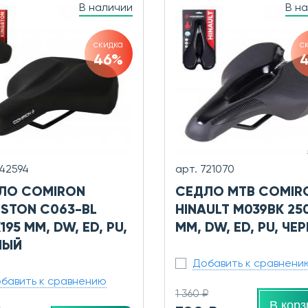
В наличии
В н
скидка
с
46%
742594
арт. 721070
ЛО COMIRON
СЕДЛО MTB COMIR
GSTON C063-BL
HINAULT M039BK 25
195 ММ, DW, ED, PU,
ММ, DW, ED, PU, ЧЕ
НЫЙ
Добавить к сравнени
бавить к сравнению
1 360 ₽
В корз