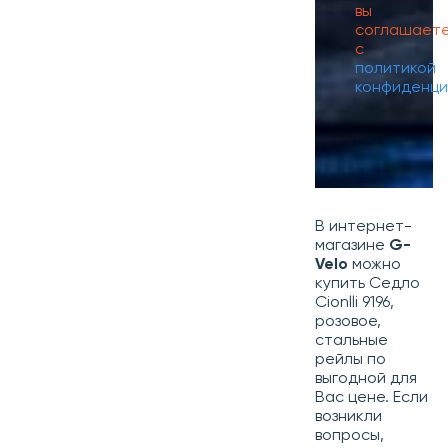
вы
соглашает
с
политикой
конфиденци
В интернет-
магазине
G-
Velo
можно
купить Седло
Cionlli 9196,
розовое,
стальные
рейлы по
выгодной для
Вас цене. Если
возникли
вопросы,