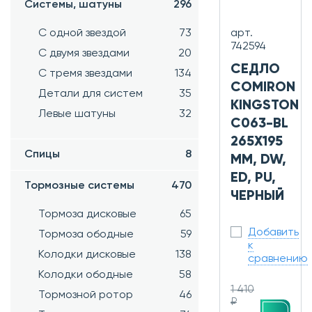
Системы, шатуны
296
С одной звездой
73
арт.
742594
С двумя звездами
20
СЕДЛО
С тремя звездами
134
COMIRON
Детали для систем
35
KINGSTON
Левые шатуны
32
C063-BL
265X195
Спицы
8
ММ, DW,
ED, PU,
Тормозные системы
470
ЧЕРНЫЙ
Тормоза дисковые
65
Добавить
Тормоза ободные
59
к
Колодки дисковые
138
сравнению
Колодки ободные
58
1 410
Тормозной ротор
46
₽