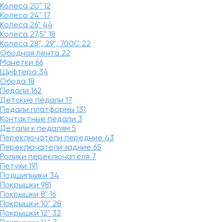
Колеса 20"
12
Колеса 24"
17
Колеса 26"
44
Колеса 27,5"
18
Колеса 28", 29", 700С
22
Ободная лента
22
Манетки
66
Шифтера
34
Обода
18
Педали
162
Детские педали
17
Педали платформы
131
Контактные педали
3
Детали к педалям
5
Переключатели передние
43
Переключатели задние
65
Ролики переключателя
7
Петухи
191
Подшипники
34
Покрышки
981
Покрышки 8"
16
Покрышки 10"
28
Покрышки 12"
32