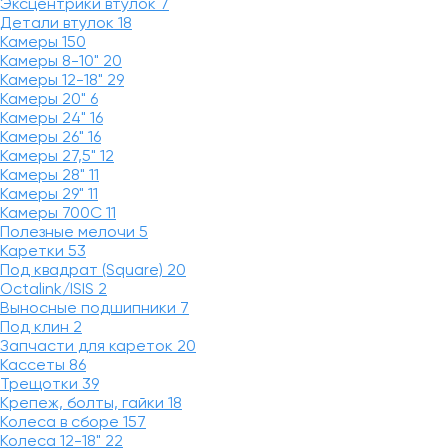
Эксцентрики втулок
7
Детали втулок
18
Камеры
150
Камеры 8-10"
20
Камеры 12-18"
29
Камеры 20"
6
Камеры 24"
16
Камеры 26"
16
Камеры 27,5"
12
Камеры 28"
11
Камеры 29"
11
Камеры 700C
11
Полезные мелочи
5
Каретки
53
Под квадрат (Square)
20
Octalink/ISIS
2
Выносные подшипники
7
Под клин
2
Запчасти для кареток
20
Кассеты
86
Трещотки
39
Крепеж, болты, гайки
18
Колеса в сборе
157
Колеса 12-18"
22