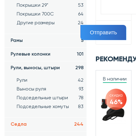
Покрышки 29"
53
Покрышки 700C
64
Другие размеры
24
Рамы
5
Рулевые колонки
101
РЕКОМЕНД
Рули, выносы, штыри
298
В наличии
Рули
42
Выносы руля
93
скидка
Подседельные штыри
78
46%
Подседельные хомуты
83
Седла
244