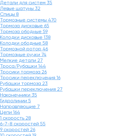
Детали для систем
35
Левые шатуны
32
Спицы
8
Тормозные системы
470
Тормоза дисковые
65
Тормоза ободные
59
Колодки дисковые
138
Колодки ободные
58
Тормозной ротор
46
Тормозные ручки
74
Мелкие детали
27
Троса/Рубашки
144
Тросики тормоза
26
Тросики переключения
16
Рубашки тормоза
23
Рубашки переключения
27
Наконечники
35
Гидролинии
5
Направляющие
7
Цепи
164
1 скорость
28
6-7-8 скоростей
55
9 скоростей
26
10 скоростей
19