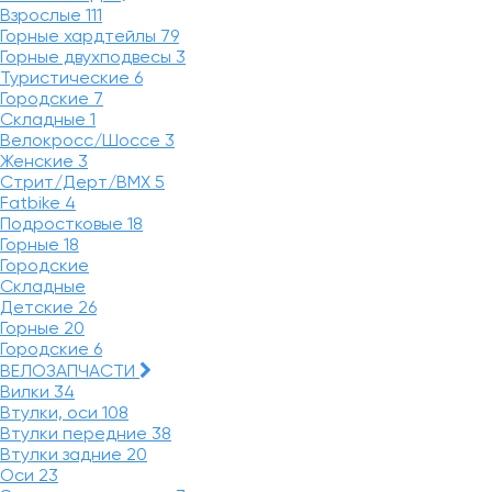
Взрослые
111
Горные хардтейлы
79
Горные двухподвесы
3
Туристические
6
Городские
7
Складные
1
Велокросс/Шоссе
3
Женские
3
Стрит/Дерт/BMX
5
Fatbike
4
Подростковые
18
Горные
18
Городские
Складные
Детские
26
Горные
20
Городские
6
ВЕЛОЗАПЧАСТИ
Вилки
34
Втулки, оси
108
Втулки передние
38
Втулки задние
20
Оси
23