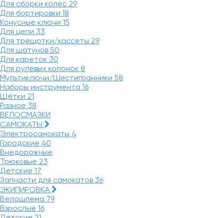
Для сборки колес
29
Для бортировки
18
Конусные ключи
15
Для цепи
33
Для трещотки/кассеты
29
Для шатунов
50
Для кареток
30
Для рулевых колонок
8
Мультиключи/Шестигранники
58
Наборы инструмента
16
Щётки
21
Разное
38
ВЕЛОСМАЗКИ
САМОКАТЫ
Электросамокаты
4
Городские
40
Внедорожные
Трюковые
23
Детские
17
Запчасти для самокатов
36
ЭКИПИРОВКА
Велошлема
79
Взрослые
16
Детские
21