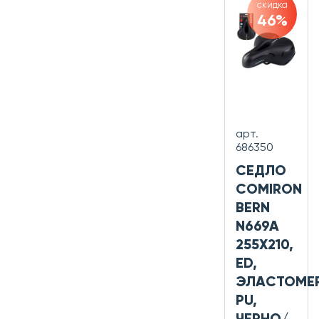
скидка
46%
арт.
686350
СЕДЛО
COMIRON
BERN
N669A
255X210,
ED,
ЭЛАСТОМЕР
PU,