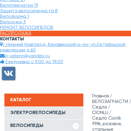
Велоперчатки
19
Защита велосипедиста
8
Велоформа
1
Велоочки
3
РЕМОНТ ВЕЛОСИПЕДОВ
РАСПРОДАЖА
КОНТАКТЫ
г. Нижний Новгород, Канавинский р-он, ул.Октябрьской
революции д.60
g-velonn@yandex.ru
Ежедневно с 9:00 до 19:00
Главная
КАТАЛОГ
ВЕЛОЗАПЧАСТИ
Седла
ЭЛЕКТРОВЕЛОСИПЕДЫ
CIONLLI
Седло Cionlli
9196, розовое,
ВЕЛОСИПЕДЫ
стальные