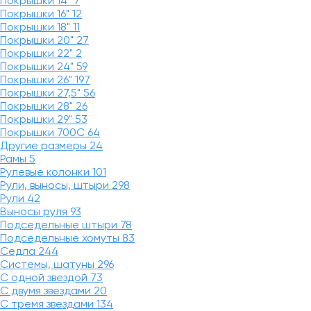
Покрышки 14"
7
Покрышки 16"
12
Покрышки 18"
11
Покрышки 20"
27
Покрышки 22"
2
Покрышки 24"
59
Покрышки 26"
197
Покрышки 27,5"
56
Покрышки 28"
26
Покрышки 29"
53
Покрышки 700C
64
Другие размеры
24
Рамы
5
Рулевые колонки
101
Рули, выносы, штыри
298
Рули
42
Выносы руля
93
Подседельные штыри
78
Подседельные хомуты
83
Седла
244
Системы, шатуны
296
С одной звездой
73
С двумя звездами
20
С тремя звездами
134