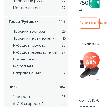
Тормозные ручки
74
В корзин
750
Мелкие детали
27
₽
Троса/Рубашки
144
Купить в 1 кл
Тросики тормоза
26
Тросики переключения
16
В наличии
Рубашки тормоза
23
Рубашки переключения
27
скидка
Наконечники
35
48%
Гидролинии
5
Направляющие
7
Цепи
164
1 скорость
28
арт. 721070
6-7-8 скоростей
55