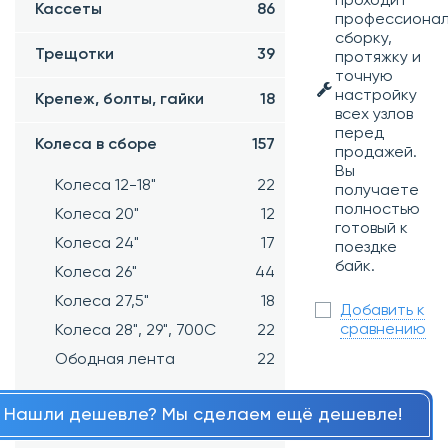
проходит
Кассеты
86
профессиона
сборку,
Трещотки
39
протяжку и
точную
настройку
Крепеж, болты, гайки
18
всех узлов
перед
Колеса в сборе
157
продажей.
Вы
Колеса 12-18"
22
получаете
полностью
Колеса 20"
12
готовый к
Колеса 24"
17
поездке
байк.
Колеса 26"
44
Колеса 27,5"
18
Добавить к
сравнению
Колеса 28", 29", 700С
22
Ободная лента
22
Нашли дешевле? Мы сделаем ещё дешевле!
Манетки
66