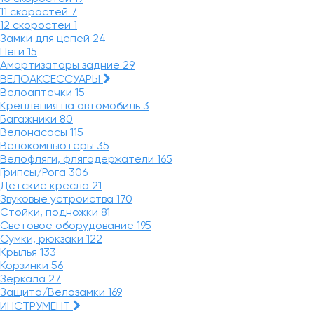
11 скоростей
7
12 скоростей
1
Замки для цепей
24
Пеги
15
Амортизаторы задние
29
ВЕЛОАКСЕССУАРЫ
Велоаптечки
15
Крепления на автомобиль
3
Багажники
80
Велонасосы
115
Велокомпьютеры
35
Велофляги, флягодержатели
165
Грипсы/Рога
306
Детские кресла
21
Звуковые устройства
170
Стойки, подножки
81
Световое оборудование
195
Сумки, рюкзаки
122
Крылья
133
Корзинки
56
Зеркала
27
Защита/Велозамки
169
ИНСТРУМЕНТ