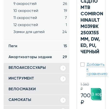
СЕДЛО
9 скоростей
26
MTB
10 скоростей
19
COMIRON
11 скоростей
7
HINAULT
12 скоростей
1
M039BK
Замки для цепей
24
250X155
ММ, DW,
ED, PU,
Пеги
15
ЧЕРНЫЙ
Амортизаторы задние
29
Добавить
ВЕЛОАКСЕССУАРЫ
к
сравнению
ИНСТРУМЕНТ
1 360
₽
ВЕЛОСМАЗКИ
В корзин
700
САМОКАТЫ
₽