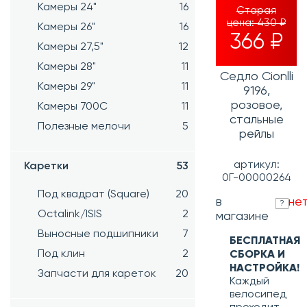
Камеры 24"
16
Старая
цена:
430 ₽
Камеры 26"
16
366 ₽
Камеры 27,5"
12
Камеры 28"
11
Седло Cionlli
Камеры 29"
11
9196,
розовое,
Камеры 700C
11
стальные
Полезные мелочи
5
рейлы
артикул:
Каретки
53
0Г-00000264
Под квадрат (Square)
20
в
не
?
Octalink/ISIS
2
магазине
Выносные подшипники
7
БЕСПЛАТНАЯ
Под клин
2
СБОРКА И
НАСТРОЙКА!
Запчасти для кареток
20
Каждый
велосипед