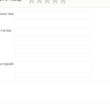
инства:
татки:
нтарий: