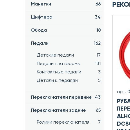
РЕКО
Манетки
66
Шифтера
34
Обода
18
Педали
162
Детские педали
17
Педали платформы
131
Контактные педали
3
Детали к педалям
5
арт. 
Переключатели передние
43
РУБ
ПЕР
Переключатели задние
65
ALH
Ролики переключателя
7
DCS