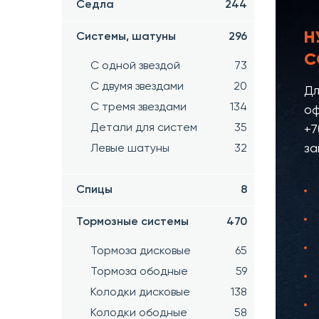
Седла
244
Н
Системы, шатуны
296
С
С одной звездой
73
С двумя звездами
20
Дл
С тремя звездами
134
оф
Детали для систем
35
+7
за
Левые шатуны
32
Спицы
8
Тормозные системы
470
Тормоза дисковые
65
Тормоза ободные
59
Колодки дисковые
138
Колодки ободные
58