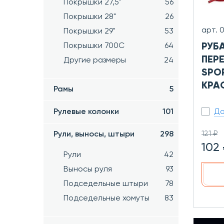
Покрышки 27,5"
56
Покрышки 28"
26
арт. 
Покрышки 29"
53
Покрышки 700C
64
РУБ
ПЕР
Другие размеры
24
SPOR
КРА
Рамы
5
Рулевые колонки
101
До
121 ₽
Рули, выносы, штыри
298
102
Рули
42
Выносы руля
93
Подседельные штыри
78
Подседельные хомуты
83