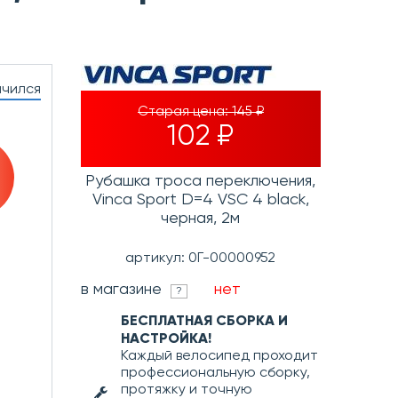
нчился
Старая цена:
145 ₽
102 ₽
Рубашка троса переключения,
Vinca Sport D=4 VSC 4 black,
черная, 2м
артикул: 0Г-00000952
в магазине
нет
?
БЕСПЛАТНАЯ СБОРКА И
НАСТРОЙКА!
Каждый велосипед проходит
профессиональную сборку,
протяжку и точную