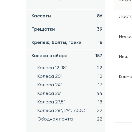
Кассеты
86
Досто
Трещотки
39
Недос
Крепеж, болты, гайки
18
Колеса в сборе
157
Имя:
Колеса 12-18"
22
Колеса 20"
12
Комме
Колеса 24"
17
Колеса 26"
44
Колеса 27,5"
18
Колеса 28", 29", 700С
22
Ободная лента
22