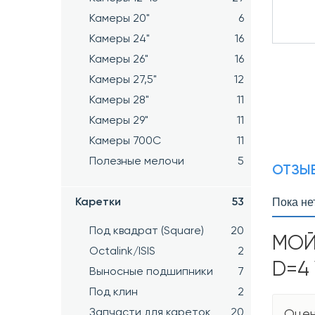
Камеры 20"
6
Камеры 24"
16
Камеры 26"
16
Камеры 27,5"
12
Камеры 28"
11
Камеры 29"
11
Камеры 700C
11
Полезные мелочи
5
ОТЗЫВ
Пока не
Каретки
53
Под квадрат (Square)
20
МОЙ
Octalink/ISIS
2
D=4 
Выносные подшипники
7
Под клин
2
Запчасти для кареток
20
Оцен