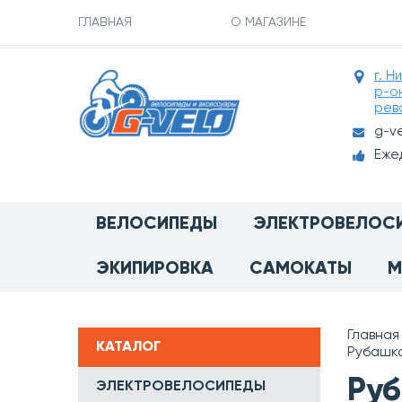
ГЛАВНАЯ
О МАГАЗИНЕ
г. Н
р-о
рев
g-v
Ежед
ВЕЛОСИПЕДЫ
ЭЛЕКТРОВЕЛОС
ЭКИПИРОВКА
САМОКАТЫ
М
Главная
КАТАЛОГ
Рубашка
Руб
ЭЛЕКТРОВЕЛОСИПЕДЫ