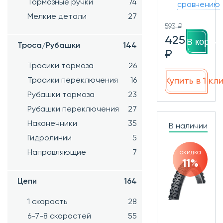
Тормозные ручки
74
сравнению
Мелкие детали
27
593 ₽
425
В корзин
Троса/Рубашки
144
₽
Тросики тормоза
26
Купить в 1 кл
Тросики переключения
16
Рубашки тормоза
23
Рубашки переключения
27
Наконечники
35
В наличии
Гидролинии
5
Направляющие
7
скидка
11%
Цепи
164
1 скорость
28
6-7-8 скоростей
55