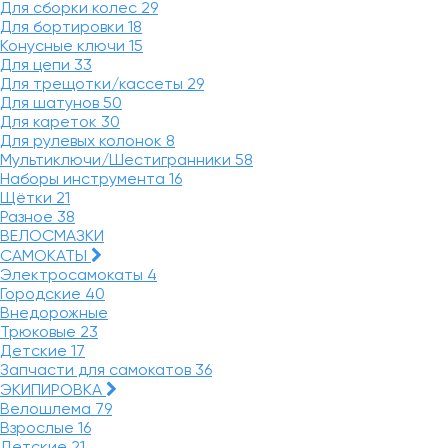
Для сборки колес
29
Для бортировки
18
Конусные ключи
15
Для цепи
33
Для трещотки/кассеты
29
Для шатунов
50
Для кареток
30
Для рулевых колонок
8
Мультиключи/Шестигранники
58
Наборы инструмента
16
Щётки
21
Разное
38
ВЕЛОСМАЗКИ
САМОКАТЫ
Электросамокаты
4
Городские
40
Внедорожные
Трюковые
23
Детские
17
Запчасти для самокатов
36
ЭКИПИРОВКА
Велошлема
79
Взрослые
16
Детские
21