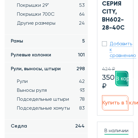
СЕРИЯ
Покрышки 29"
53
CITY,
Покрышки 700C
64
BH602-
Другие размеры
24
28-40C
Рамы
5
Добавить
к
Рулевые колонки
101
сравнению
Рули, выносы, штыри
298
424 ₽
350
В корзин
Рули
42
₽
Выносы руля
93
Подседельные штыри
78
Купить в 1 кл
Подседельные хомуты
83
Седла
244
В наличии