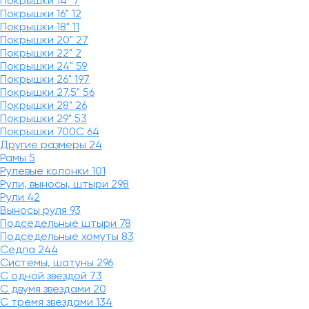
Покрышки 14"
7
Покрышки 16"
12
Покрышки 18"
11
Покрышки 20"
27
Покрышки 22"
2
Покрышки 24"
59
Покрышки 26"
197
Покрышки 27,5"
56
Покрышки 28"
26
Покрышки 29"
53
Покрышки 700C
64
Другие размеры
24
Рамы
5
Рулевые колонки
101
Рули, выносы, штыри
298
Рули
42
Выносы руля
93
Подседельные штыри
78
Подседельные хомуты
83
Седла
244
Системы, шатуны
296
С одной звездой
73
С двумя звездами
20
С тремя звездами
134