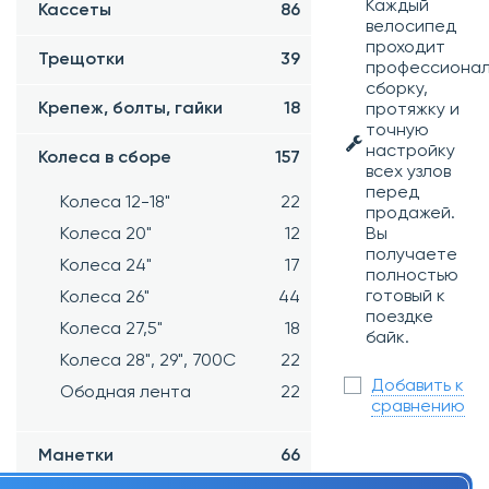
Каждый
Кассеты
86
велосипед
проходит
Трещотки
39
профессиона
сборку,
Крепеж, болты, гайки
18
протяжку и
точную
настройку
Колеса в сборе
157
всех узлов
перед
Колеса 12-18"
22
продажей.
Вы
Колеса 20"
12
получаете
Колеса 24"
17
полностью
готовый к
Колеса 26"
44
поездке
Колеса 27,5"
18
байк.
Колеса 28", 29", 700С
22
Добавить к
Ободная лента
22
сравнению
Манетки
66