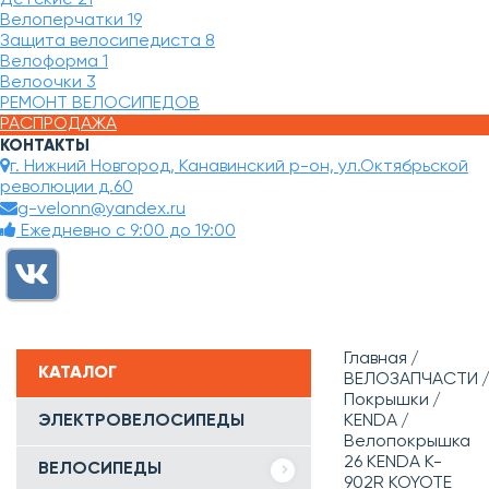
Велоперчатки
19
Защита велосипедиста
8
Велоформа
1
Велоочки
3
РЕМОНТ ВЕЛОСИПЕДОВ
РАСПРОДАЖА
КОНТАКТЫ
г. Нижний Новгород, Канавинский р-он, ул.Октябрьской
революции д.60
g-velonn@yandex.ru
Ежедневно с 9:00 до 19:00
Главная
КАТАЛОГ
ВЕЛОЗАПЧАСТИ
Покрышки
ЭЛЕКТРОВЕЛОСИПЕДЫ
KENDA
Велопокрышка
26 KENDA K-
ВЕЛОСИПЕДЫ
902R KOYOTE