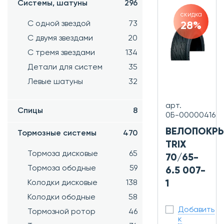
Системы, шатуны
296
скидка
С одной звездой
73
28%
С двумя звездами
20
С тремя звездами
134
Детали для систем
35
Левые шатуны
32
арт.
Спицы
8
0Б-00000416
ВЕЛОПОКР
Тормозные системы
470
TRIX
Тормоза дисковые
65
70/65-
Тормоза ободные
59
6.5 007-
1
Колодки дисковые
138
Колодки ободные
58
Добавить
Тормозной ротор
46
к