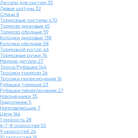
Детали для систем
35
Левые шатуны
32
Спицы
8
Тормозные системы
470
Тормоза дисковые
65
Тормоза ободные
59
Колодки дисковые
138
Колодки ободные
58
Тормозной ротор
46
Тормозные ручки
74
Мелкие детали
27
Троса/Рубашки
144
Тросики тормоза
26
Тросики переключения
16
Рубашки тормоза
23
Рубашки переключения
27
Наконечники
35
Гидролинии
5
Направляющие
7
Цепи
164
1 скорость
28
6-7-8 скоростей
55
9 скоростей
26
10 скоростей
19