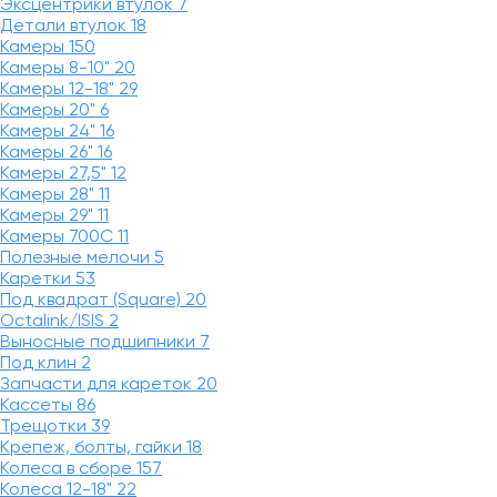
Эксцентрики втулок
7
Детали втулок
18
Камеры
150
Камеры 8-10"
20
Камеры 12-18"
29
Камеры 20"
6
Камеры 24"
16
Камеры 26"
16
Камеры 27,5"
12
Камеры 28"
11
Камеры 29"
11
Камеры 700C
11
Полезные мелочи
5
Каретки
53
Под квадрат (Square)
20
Octalink/ISIS
2
Выносные подшипники
7
Под клин
2
Запчасти для кареток
20
Кассеты
86
Трещотки
39
Крепеж, болты, гайки
18
Колеса в сборе
157
Колеса 12-18"
22