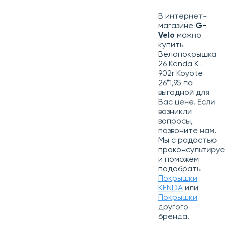
В интернет-
магазине
G-
Velo
можно
купить
Велопокрышка
26 Kenda K-
902r Koyote
26*1,95 по
выгодной для
Вас цене. Если
возникли
вопросы,
позвоните нам.
Мы с радостью
проконсультиру
и поможем
подобрать
Покрышки
KENDA
или
Покрышки
другого
бренда.