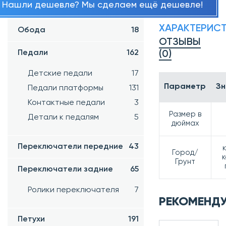
Нашли дешевле? Мы сделаем ещё дешевле!
Шифтера
34
ХАРАКТЕРИС
Обода
18
ОТЗЫВЫ
Педали
162
(0)
Детские педали
17
Параметр
Зн
Педали платформы
131
Контактные педали
3
Размер в
Детали к педалям
5
дюймах
Переключатели передние
43
Город/
к
Грунт
Переключатели задние
65
Ролики переключателя
7
РЕКОМЕНД
Петухи
191