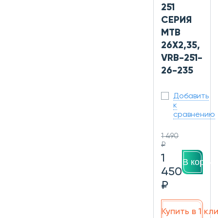
251
СЕРИЯ
MTB
26X2,35,
VRB-251-
26-235
Добавить
к
сравнению
1 490
₽
1
В корзин
450
₽
Купить в 1 кл