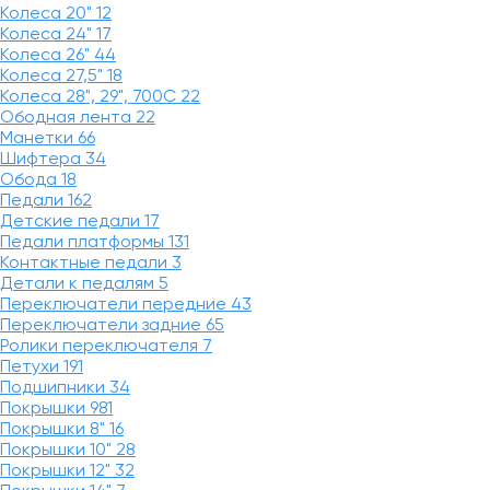
Колеса 20"
12
Колеса 24"
17
Колеса 26"
44
Колеса 27,5"
18
Колеса 28", 29", 700С
22
Ободная лента
22
Манетки
66
Шифтера
34
Обода
18
Педали
162
Детские педали
17
Педали платформы
131
Контактные педали
3
Детали к педалям
5
Переключатели передние
43
Переключатели задние
65
Ролики переключателя
7
Петухи
191
Подшипники
34
Покрышки
981
Покрышки 8"
16
Покрышки 10"
28
Покрышки 12"
32