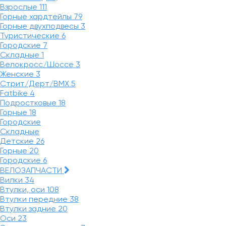
Взрослые
111
Горные хардтейлы
79
Горные двухподвесы
3
Туристические
6
Городские
7
Складные
1
Велокросс/Шоссе
3
Женские
3
Стрит/Дерт/BMX
5
Fatbike
4
Подростковые
18
Горные
18
Городские
Складные
Детские
26
Горные
20
Городские
6
ВЕЛОЗАПЧАСТИ
Вилки
34
Втулки, оси
108
Втулки передние
38
Втулки задние
20
Оси
23