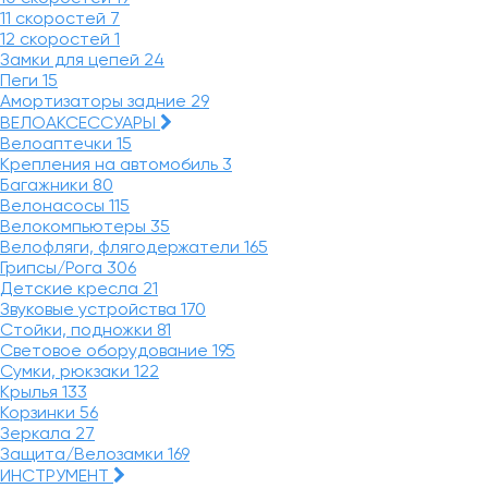
11 скоростей
7
12 скоростей
1
Замки для цепей
24
Пеги
15
Амортизаторы задние
29
ВЕЛОАКСЕССУАРЫ
Велоаптечки
15
Крепления на автомобиль
3
Багажники
80
Велонасосы
115
Велокомпьютеры
35
Велофляги, флягодержатели
165
Грипсы/Рога
306
Детские кресла
21
Звуковые устройства
170
Стойки, подножки
81
Световое оборудование
195
Сумки, рюкзаки
122
Крылья
133
Корзинки
56
Зеркала
27
Защита/Велозамки
169
ИНСТРУМЕНТ