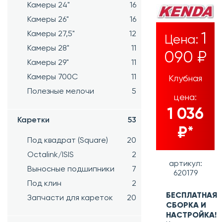
Камеры 24"
16
Камеры 26"
16
Камеры 27,5"
12
1
Цена:
Камеры 28"
11
090 ₽
Камеры 29"
11
Камеры 700C
11
Клубная
Полезные мелочи
5
цена:
1 036
Каретки
53
₽*
Под квадрат (Square)
20
Octalink/ISIS
2
артикул:
Выносные подшипники
7
620179
Под клин
2
БЕСПЛАТНАЯ
Запчасти для кареток
20
СБОРКА И
НАСТРОЙКА!