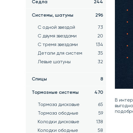
Седла
244
Системы, шатуны
296
С одной звездой
73
С двумя звездами
20
С тремя звездами
134
Детали для систем
35
Левые шатуны
32
Спицы
8
Тормозные системы
470
В инте
Тормоза дисковые
65
выгодно
подобр
Тормоза ободные
59
Колодки дисковые
138
Колодки ободные
58