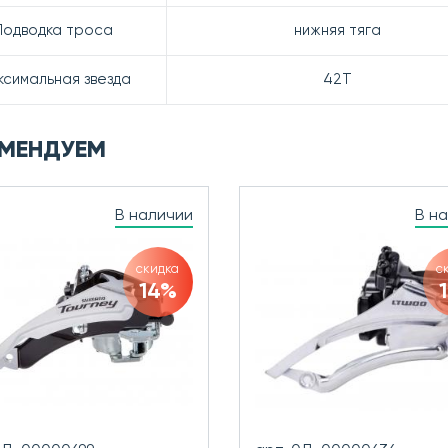
Подводка троса
нижняя тяга
симальная звезда
42T
МЕНДУЕМ
В наличии
В н
скидка
с
14%