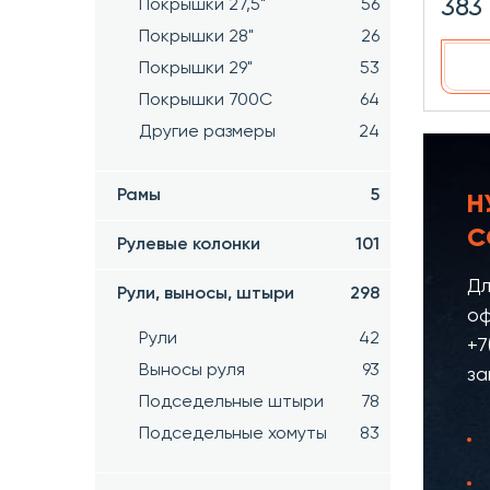
383
Покрышки 27,5"
56
Покрышки 28"
26
Покрышки 29"
53
Покрышки 700C
64
Другие размеры
24
Рамы
5
Н
С
Рулевые колонки
101
Дл
Рули, выносы, штыри
298
оф
Рули
42
+7
Выносы руля
93
за
Подседельные штыри
78
Подседельные хомуты
83