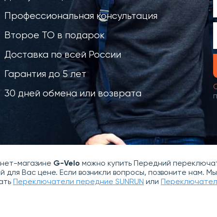
Профессиональная консультация
Второе ТО в подарок
Доставка по всей России
Гарантия до 5 лет
30 дней обмена или возврата
рнет-магазине
G-Velo
можно купить Передний переключател
й для Вас цене. Если возникли вопросы, позвоните нам. 
ать
Переключатели передние SUNRUN
или
Переключател