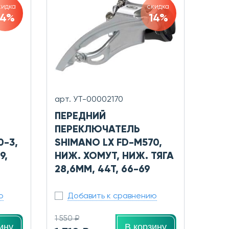
кидка
скидка
14%
14%
арт. УТ-00002170
ПЕРЕДНИЙ
ПЕРЕКЛЮЧАТЕЛЬ
0-3,
SHIMANO LX FD-M570,
9,
НИЖ. ХОМУТ, НИЖ. ТЯГА
28,6ММ, 44Т, 66-69
ю
Добавить к сравнению
1 550 ₽
ину
В корзину