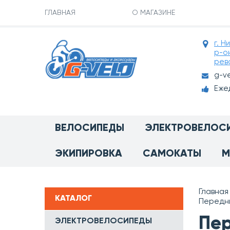
ГЛАВНАЯ
О МАГАЗИНЕ
г. Н
р-о
рев
g-v
Ежед
ВЕЛОСИПЕДЫ
ЭЛЕКТРОВЕЛОС
ЭКИПИРОВКА
САМОКАТЫ
М
Главная
КАТАЛОГ
Передни
Пер
ЭЛЕКТРОВЕЛОСИПЕДЫ