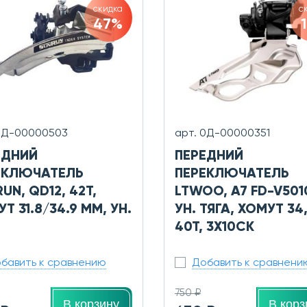
скидка
с
47%
0Д-00000503
арт. 0Д-00000351
ЕДНИЙ
ПЕРЕДНИЙ
ЕКЛЮЧАТЕЛЬ
ПЕРЕКЛЮЧАТЕЛЬ
UN, QD12, 42T,
LTWOO, A7 FD-V501
Т 31.8/34.9 ММ, УН.
УН. ТЯГА, ХОМУТ 34,
40Т, 3Х10СК
бавить к сравнению
Добавить к сравнени
750 ₽
В корзину
В корз