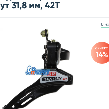
ут 31,8 мм, 42T
В н
скидка
14%