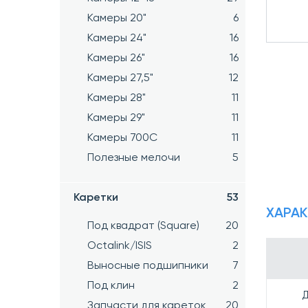
Камеры 20"
6
Камеры 24"
16
Камеры 26"
16
Камеры 27,5"
12
Камеры 28"
11
Камеры 29"
11
Камеры 700C
11
Полезные мелочи
5
Каретки
53
ХАРА
Под квадрат (Square)
20
Octalink/ISIS
2
Выносные подшипники
7
Под клин
2
Запчасти для кареток
20