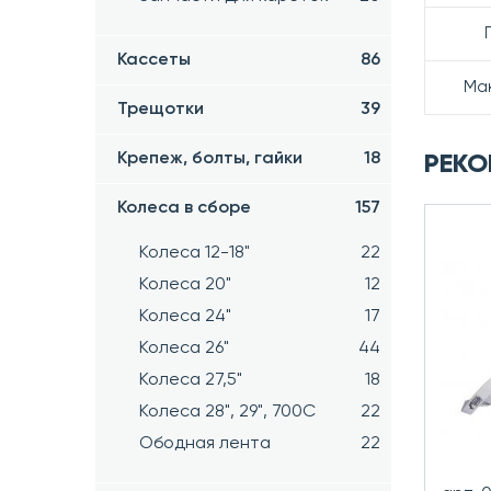
Кассеты
86
Мак
Трещотки
39
Крепеж, болты, гайки
18
РЕКО
Колеса в сборе
157
Колеса 12-18"
22
Колеса 20"
12
Колеса 24"
17
Колеса 26"
44
Колеса 27,5"
18
Колеса 28", 29", 700С
22
Ободная лента
22