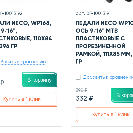
0Г-10013192
арт. 0Г-10013191
АЛИ NECO, WP168,
ПЕДАЛИ NECO WP1
9/16",
ОСЬ 9/16" MTB
СТИКОВЫЕ, 110X84
ПЛАСТИКОВЫЕ С
296 ГР
ПРОРЕЗИНЕННОЙ
РАМКОЙ, 111X85 ММ,
ГР
бавить к сравнению
Добавить к сравнени
В корзину
 ₽
390 ₽
В корз
332 ₽
Купить в 1 клик
Купить в 1 клик