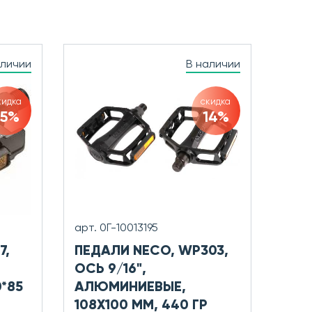
аличии
В наличии
кидка
скидка
15%
14%
арт. 0Г-10013195
7,
ПЕДАЛИ NECO, WP303,
ОСЬ 9/16",
*85
АЛЮМИНИЕВЫЕ,
108X100 ММ, 440 ГР