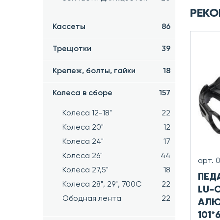
РЕКО
Кассеты
86
Трещотки
39
Крепеж, болты, гайки
18
Колеса в сборе
157
Колеса 12-18"
22
Колеса 20"
12
Колеса 24"
17
Колеса 26"
44
арт. 
Колеса 27,5"
18
ПЕД
Колеса 28", 29", 700С
22
LU-C
Ободная лента
22
АЛЮ
101*