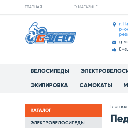
ГЛАВНАЯ
О МАГАЗИНЕ
г. Н
р-о
рев
g-v
Ежед
ВЕЛОСИПЕДЫ
ЭЛЕКТРОВЕЛОС
ЭКИПИРОВКА
САМОКАТЫ
М
Главная
КАТАЛОГ
Пед
ЭЛЕКТРОВЕЛОСИПЕДЫ