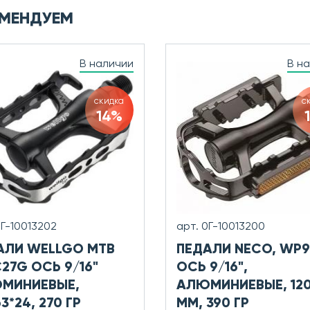
МЕНДУЕМ
В наличии
В н
скидка
с
14%
0Г-10013202
арт. 0Г-10013200
АЛИ WELLGO MTB
ПЕДАЛИ NECO, WP9
27G ОСЬ 9/16"
ОСЬ 9/16",
МИНИЕВЫЕ,
АЛЮМИНИЕВЫЕ, 120
63*24, 270 ГР
ММ, 390 ГР