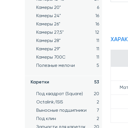
Камеры 20"
6
Камеры 24"
16
Камеры 26"
16
Камеры 27,5"
12
ХАРА
Камеры 28"
11
Камеры 29"
11
Камеры 700C
11
Полезные мелочи
5
Каретки
53
Мат
Под квадрат (Square)
20
Octalink/ISIS
2
Выносные подшипники
7
Под клин
2
Запчасти для кареток
20