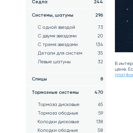
Седла
244
Системы, шатуны
296
С одной звездой
73
С двумя звездами
20
С тремя звездами
134
Детали для систем
35
Левые шатуны
32
В инте
цене. Е
платфор
Спицы
8
Тормозные системы
470
Тормоза дисковые
65
Тормоза ободные
59
Колодки дисковые
138
Колодки ободные
58