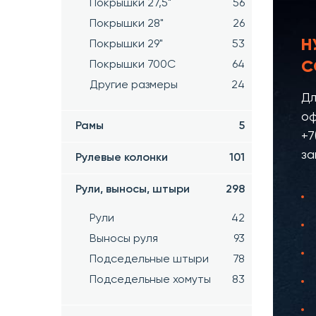
Покрышки 27,5"
56
Покрышки 28"
26
Н
Покрышки 29"
53
С
Покрышки 700C
64
Другие размеры
24
Дл
оф
Рамы
5
+7
за
Рулевые колонки
101
Рули, выносы, штыри
298
Рули
42
Выносы руля
93
Подседельные штыри
78
Подседельные хомуты
83