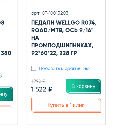
арт. 0Г-10013203
08
ПЕДАЛИ WELLGO R074,
ROAD/MTB, ОСЬ 9/16"
НА
ПРОМПОДШИПНИКАХ,
 380
92*60*22, 228 ГР
Добавить к сравнению
ю
1 790 ₽
В корзину
1 522 ₽
ину
Купить в 1 клик