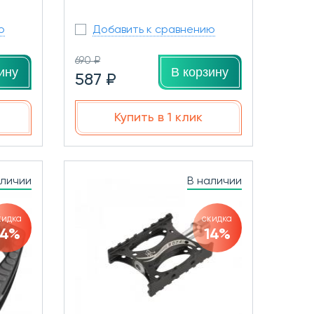
ю
Добавить к сравнению
690 ₽
ину
В корзину
587 ₽
Купить в 1 клик
аличии
В наличии
кидка
скидка
14%
14%