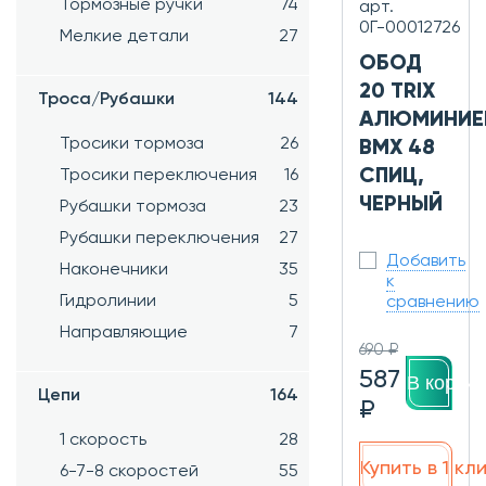
Тормозные ручки
74
арт.
0Г-00012726
Мелкие детали
27
ОБОД
20 TRIX
Троса/Рубашки
144
АЛЮМИНИЕ
Тросики тормоза
26
ВМХ 48
СПИЦ,
Тросики переключения
16
ЧЕРНЫЙ
Рубашки тормоза
23
Рубашки переключения
27
Добавить
Наконечники
35
к
Гидролинии
5
сравнению
Направляющие
7
690 ₽
587
В корзин
Цепи
164
₽
1 скорость
28
Купить в 1 кл
6-7-8 скоростей
55