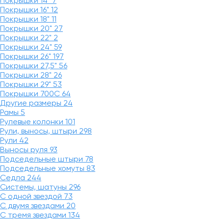
Покрышки 14"
7
Покрышки 16"
12
Покрышки 18"
11
Покрышки 20"
27
Покрышки 22"
2
Покрышки 24"
59
Покрышки 26"
197
Покрышки 27,5"
56
Покрышки 28"
26
Покрышки 29"
53
Покрышки 700C
64
Другие размеры
24
Рамы
5
Рулевые колонки
101
Рули, выносы, штыри
298
Рули
42
Выносы руля
93
Подседельные штыри
78
Подседельные хомуты
83
Седла
244
Системы, шатуны
296
С одной звездой
73
С двумя звездами
20
С тремя звездами
134