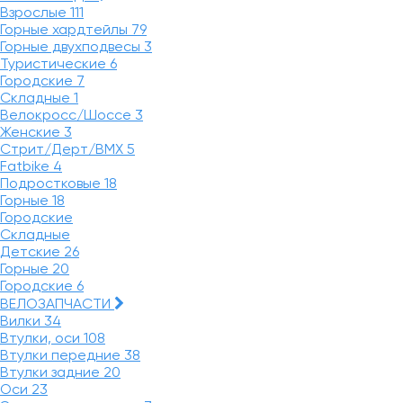
Взрослые
111
Горные хардтейлы
79
Горные двухподвесы
3
Туристические
6
Городские
7
Складные
1
Велокросс/Шоссе
3
Женские
3
Стрит/Дерт/BMX
5
Fatbike
4
Подростковые
18
Горные
18
Городские
Складные
Детские
26
Горные
20
Городские
6
ВЕЛОЗАПЧАСТИ
Вилки
34
Втулки, оси
108
Втулки передние
38
Втулки задние
20
Оси
23