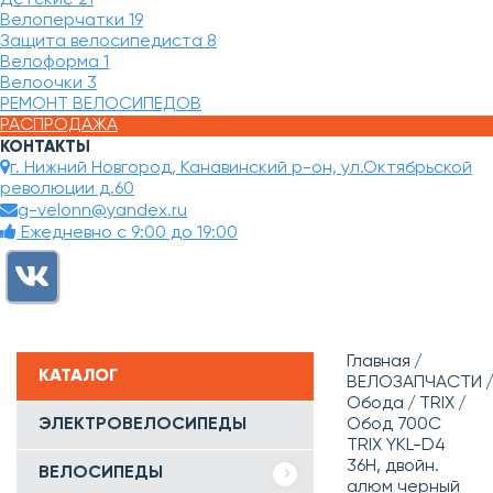
Велоперчатки
19
Защита велосипедиста
8
Велоформа
1
Велоочки
3
РЕМОНТ ВЕЛОСИПЕДОВ
РАСПРОДАЖА
КОНТАКТЫ
г. Нижний Новгород, Канавинский р-он, ул.Октябрьской
революции д.60
g-velonn@yandex.ru
Ежедневно с 9:00 до 19:00
Главная
КАТАЛОГ
ВЕЛОЗАПЧАСТИ
Обода
TRIX
ЭЛЕКТРОВЕЛОСИПЕДЫ
Обод 700C
TRIX YKL-D4
36H, двойн.
ВЕЛОСИПЕДЫ
алюм черный