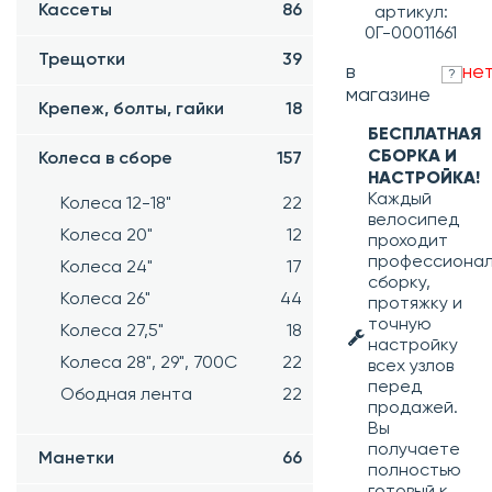
Кассеты
86
артикул:
0Г-00011661
Трещотки
39
в
не
?
магазине
Крепеж, болты, гайки
18
БЕСПЛАТНАЯ
СБОРКА И
Колеса в сборе
157
НАСТРОЙКА!
Каждый
Колеса 12-18"
22
велосипед
Колеса 20"
12
проходит
профессиона
Колеса 24"
17
сборку,
Колеса 26"
44
протяжку и
точную
Колеса 27,5"
18
настройку
Колеса 28", 29", 700С
22
всех узлов
перед
Ободная лента
22
продажей.
Вы
получаете
Манетки
66
полностью
готовый к