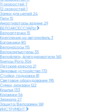
11 скоростей
7
12 скоростей
1
Замки для цепей
24
Пеги
15
Амортизаторы задние
29
ВЕЛОАКСЕССУАРЫ
Велоаптечки
15
Крепления на автомобиль
3
Багажники
80
Велонасосы
115
Велокомпьютеры
35
Велофляги, флягодержатели
165
Грипсы/Рога
306
Детские кресла
21
Звуковые устройства
170
Стойки, подножки
81
Световое оборудование
195
Сумки, рюкзаки
122
Крылья
133
Корзинки
56
Зеркала
27
Защита/Велозамки
169
ИНСТРУМЕНТ