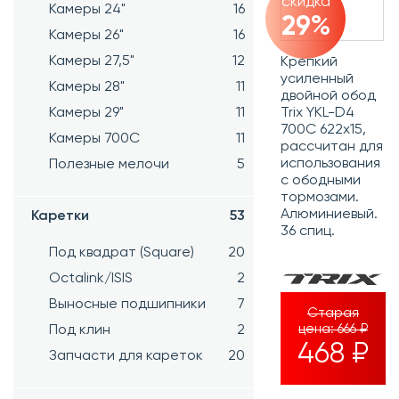
скидка
Камеры 24"
16
29%
Камеры 26"
16
Камеры 27,5"
12
Крепкий
усиленный
Камеры 28"
11
двойной обод
Камеры 29"
11
Trix YKL-D4
700С 622x15,
Камеры 700C
11
рассчитан для
использования
Полезные мелочи
5
с ободными
тормозами.
Алюминиевый.
Каретки
53
36 спиц.
Под квадрат (Square)
20
Octalink/ISIS
2
Выносные подшипники
7
Старая
цена:
666 ₽
Под клин
2
468 ₽
Запчасти для кареток
20