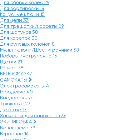
Для сборки колес
29
Для бортировки
18
Конусные ключи
15
Для цепи
33
Для трещотки/кассеты
29
Для шатунов
50
Для кареток
30
Для рулевых колонок
8
Мультиключи/Шестигранники
58
Наборы инструмента
16
Щётки
21
Разное
38
ВЕЛОСМАЗКИ
САМОКАТЫ
Электросамокаты
4
Городские
40
Внедорожные
Трюковые
23
Детские
17
Запчасти для самокатов
36
ЭКИПИРОВКА
Велошлема
79
Взрослые
16
Детские
21