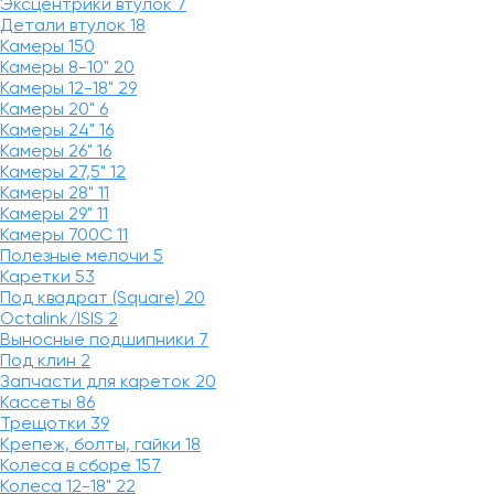
Эксцентрики втулок
7
Детали втулок
18
Камеры
150
Камеры 8-10"
20
Камеры 12-18"
29
Камеры 20"
6
Камеры 24"
16
Камеры 26"
16
Камеры 27,5"
12
Камеры 28"
11
Камеры 29"
11
Камеры 700C
11
Полезные мелочи
5
Каретки
53
Под квадрат (Square)
20
Octalink/ISIS
2
Выносные подшипники
7
Под клин
2
Запчасти для кареток
20
Кассеты
86
Трещотки
39
Крепеж, болты, гайки
18
Колеса в сборе
157
Колеса 12-18"
22