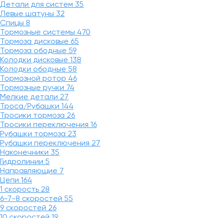
Детали для систем
35
Левые шатуны
32
Спицы
8
Тормозные системы
470
Тормоза дисковые
65
Тормоза ободные
59
Колодки дисковые
138
Колодки ободные
58
Тормозной ротор
46
Тормозные ручки
74
Мелкие детали
27
Троса/Рубашки
144
Тросики тормоза
26
Тросики переключения
16
Рубашки тормоза
23
Рубашки переключения
27
Наконечники
35
Гидролинии
5
Направляющие
7
Цепи
164
1 скорость
28
6-7-8 скоростей
55
9 скоростей
26
10 скоростей
19