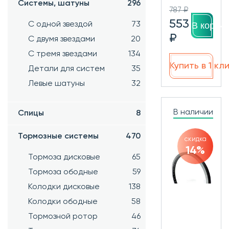
Системы, шатуны
296
787 ₽
553
В корзин
С одной звездой
73
₽
С двумя звездами
20
С тремя звездами
134
Купить в 1 кл
Детали для систем
35
Левые шатуны
32
В наличии
Спицы
8
Тормозные системы
470
скидка
14%
Тормоза дисковые
65
Тормоза ободные
59
Колодки дисковые
138
Колодки ободные
58
Тормозной ротор
46