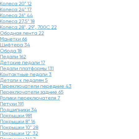
Колеса 20"
12
Колеса 24"
17
Колеса 26"
44
Колеса 27,5"
18
Колеса 28", 29", 700С
22
Ободная лента
22
Манетки
66
Шифтера
34
Обода
18
Педали
162
Детские педали
17
Педали платформы
131
Контактные педали
3
Детали к педалям
5
Переключатели передние
43
Переключатели задние
65
Ролики переключателя
7
Петухи
191
Подшипники
34
Покрышки
981
Покрышки 8"
16
Покрышки 10"
28
Покрышки 12"
32