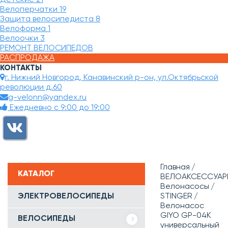
Велоперчатки
19
Защита велосипедиста
8
Велоформа
1
Велоочки
3
РЕМОНТ ВЕЛОСИПЕДОВ
РАСПРОДАЖА
КОНТАКТЫ
г. Нижний Новгород, Канавинский р-он, ул.Октябрьской
революции д.60
g-velonn@yandex.ru
Ежедневно с 9:00 до 19:00
Главная
КАТАЛОГ
ВЕЛОАКСЕССУАР
Велонасосы
ЭЛЕКТРОВЕЛОСИПЕДЫ
STINGER
Велонасос
GIYO GP-04K
ВЕЛОСИПЕДЫ
универсальный