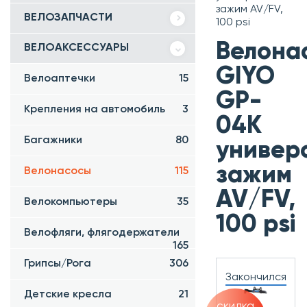
зажим AV/FV,
ВЕЛОЗАПЧАСТИ
100 psi
Велона
ВЕЛОАКСЕССУАРЫ
GIYO
Велоаптечки
15
GP-
Крепления на автомобиль
3
04K
Багажники
80
универ
зажим
Велонасосы
115
AV/FV,
Велокомпьютеры
35
100 psi
Велофляги, флягодержатели
165
Грипсы/Рога
306
Закончился
Детские кресла
21
скидка