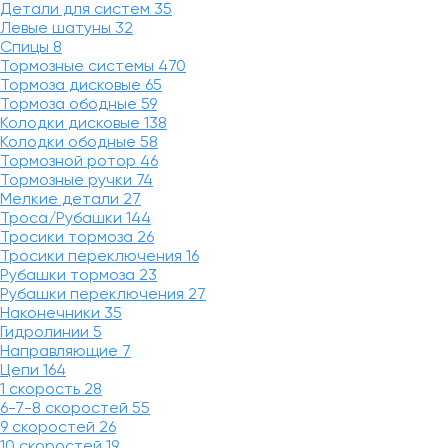
Детали для систем
35
Левые шатуны
32
Спицы
8
Тормозные системы
470
Тормоза дисковые
65
Тормоза ободные
59
Колодки дисковые
138
Колодки ободные
58
Тормозной ротор
46
Тормозные ручки
74
Мелкие детали
27
Троса/Рубашки
144
Тросики тормоза
26
Тросики переключения
16
Рубашки тормоза
23
Рубашки переключения
27
Наконечники
35
Гидролинии
5
Направляющие
7
Цепи
164
1 скорость
28
6-7-8 скоростей
55
9 скоростей
26
10 скоростей
19