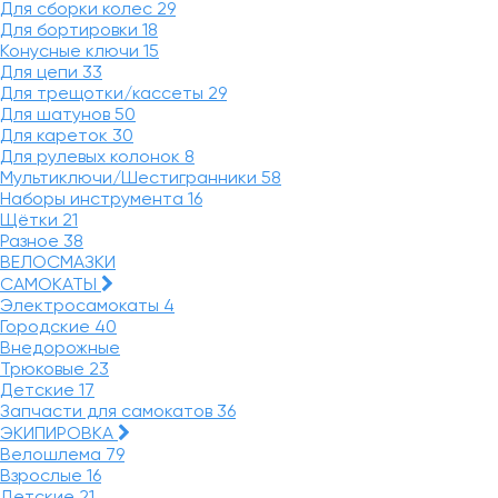
Для сборки колес
29
Для бортировки
18
Конусные ключи
15
Для цепи
33
Для трещотки/кассеты
29
Для шатунов
50
Для кареток
30
Для рулевых колонок
8
Мультиключи/Шестигранники
58
Наборы инструмента
16
Щётки
21
Разное
38
ВЕЛОСМАЗКИ
САМОКАТЫ
Электросамокаты
4
Городские
40
Внедорожные
Трюковые
23
Детские
17
Запчасти для самокатов
36
ЭКИПИРОВКА
Велошлема
79
Взрослые
16
Детские
21