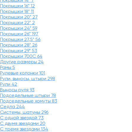
Покрышки 14"
7
Покрышки 16"
12
Покрышки 18"
11
Покрышки 20"
27
Покрышки 22"
2
Покрышки 24"
59
Покрышки 26"
197
Покрышки 27,5"
56
Покрышки 28"
26
Покрышки 29"
53
Покрышки 700C
64
Другие размеры
24
Рамы
5
Рулевые колонки
101
Рули, выносы, штыри
298
Рули
42
Выносы руля
93
Подседельные штыри
78
Подседельные хомуты
83
Седла
244
Системы, шатуны
296
С одной звездой
73
С двумя звездами
20
С тремя звездами
134