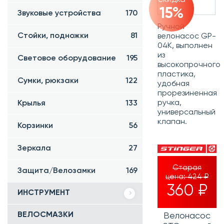
15%
Звуковые устройства
170
Ручной
Стойки, подножки
81
велонасос GP-
04K, выполнен
из
Световое оборудование
195
высокопрочного
пластика,
Сумки, рюкзаки
122
удобная
прорезиненная
ручка,
Крылья
133
универсальный
клапан.
Корзинки
56
Зеркала
27
Старая
Защита/Велозамки
169
цена:
424 ₽
360 ₽
ИНСТРУМЕНТ
ВЕЛОСМАЗКИ
Велонасос