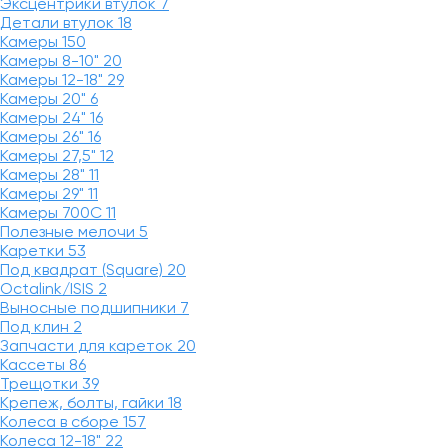
Эксцентрики втулок
7
Детали втулок
18
Камеры
150
Камеры 8-10"
20
Камеры 12-18"
29
Камеры 20"
6
Камеры 24"
16
Камеры 26"
16
Камеры 27,5"
12
Камеры 28"
11
Камеры 29"
11
Камеры 700C
11
Полезные мелочи
5
Каретки
53
Под квадрат (Square)
20
Octalink/ISIS
2
Выносные подшипники
7
Под клин
2
Запчасти для кареток
20
Кассеты
86
Трещотки
39
Крепеж, болты, гайки
18
Колеса в сборе
157
Колеса 12-18"
22