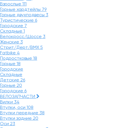
Взрослые
111
Горные хардтейлы
79
Горные двухподвесы
3
Туристические
6
Городские
7
Складные
1
Велокросс/Шоссе
3
Женские
3
Стрит/Дерт/BMX
5
Fatbike
4
Подростковые
18
Горные
18
Городские
Складные
Детские
26
Горные
20
Городские
6
ВЕЛОЗАПЧАСТИ
Вилки
34
Втулки, оси
108
Втулки передние
38
Втулки задние
20
Оси
23