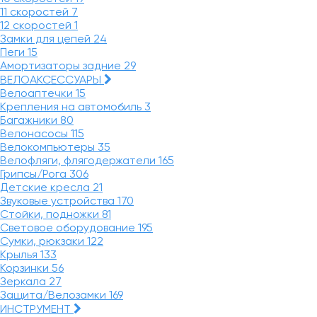
11 скоростей
7
12 скоростей
1
Замки для цепей
24
Пеги
15
Амортизаторы задние
29
ВЕЛОАКСЕССУАРЫ
Велоаптечки
15
Крепления на автомобиль
3
Багажники
80
Велонасосы
115
Велокомпьютеры
35
Велофляги, флягодержатели
165
Грипсы/Рога
306
Детские кресла
21
Звуковые устройства
170
Стойки, подножки
81
Световое оборудование
195
Сумки, рюкзаки
122
Крылья
133
Корзинки
56
Зеркала
27
Защита/Велозамки
169
ИНСТРУМЕНТ