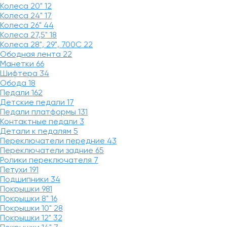
Колеса 20"
12
Колеса 24"
17
Колеса 26"
44
Колеса 27,5"
18
Колеса 28", 29", 700С
22
Ободная лента
22
Манетки
66
Шифтера
34
Обода
18
Педали
162
Детские педали
17
Педали платформы
131
Контактные педали
3
Детали к педалям
5
Переключатели передние
43
Переключатели задние
65
Ролики переключателя
7
Петухи
191
Подшипники
34
Покрышки
981
Покрышки 8"
16
Покрышки 10"
28
Покрышки 12"
32