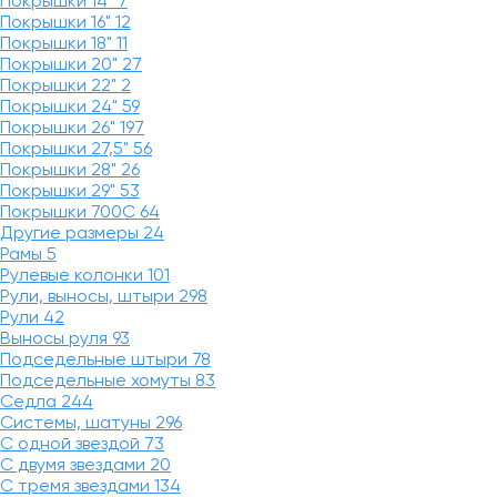
Покрышки 14"
7
Покрышки 16"
12
Покрышки 18"
11
Покрышки 20"
27
Покрышки 22"
2
Покрышки 24"
59
Покрышки 26"
197
Покрышки 27,5"
56
Покрышки 28"
26
Покрышки 29"
53
Покрышки 700C
64
Другие размеры
24
Рамы
5
Рулевые колонки
101
Рули, выносы, штыри
298
Рули
42
Выносы руля
93
Подседельные штыри
78
Подседельные хомуты
83
Седла
244
Системы, шатуны
296
С одной звездой
73
С двумя звездами
20
С тремя звездами
134