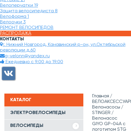
Велоперчатки
19
Защита велосипедиста
8
Велоформа
1
Велоочки
3
РЕМОНТ ВЕЛОСИПЕДОВ
РАСПРОДАЖА
КОНТАКТЫ
г. Нижний Новгород, Канавинский р-он, ул.Октябрьской
революции д.60
g-velonn@yandex.ru
Ежедневно с 9:00 до 19:00
Главная
КАТАЛОГ
ВЕЛОАКСЕССУАР
Велонасосы
ЭЛЕКТРОВЕЛОСИПЕДЫ
STINGER
Велонасос
GIYO GP-04А с
ВЕЛОСИПЕДЫ
логотипом STG