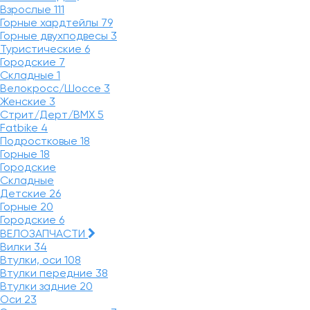
Взрослые
111
Горные хардтейлы
79
Горные двухподвесы
3
Туристические
6
Городские
7
Складные
1
Велокросс/Шоссе
3
Женские
3
Стрит/Дерт/BMX
5
Fatbike
4
Подростковые
18
Горные
18
Городские
Складные
Детские
26
Горные
20
Городские
6
ВЕЛОЗАПЧАСТИ
Вилки
34
Втулки, оси
108
Втулки передние
38
Втулки задние
20
Оси
23