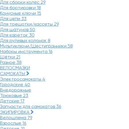
Для сборки колес
29
Для бортировки
18
Конусные ключи
15
Для цепи
33
Для трещотки/кассеты
29
Для шатунов
50
Для кареток
30
Для рулевых колонок
8
Мультиключи/Шестигранники
58
Наборы инструмента
16
Щётки
21
Разное
38
ВЕЛОСМАЗКИ
САМОКАТЫ
Электросамокаты
4
Городские
40
Внедорожные
Трюковые
23
Детские
17
Запчасти для самокатов
36
ЭКИПИРОВКА
Велошлема
79
Взрослые
16
Детские
21