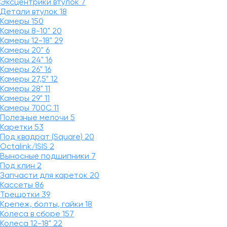
Эксцентрики втулок
7
Детали втулок
18
Камеры
150
Камеры 8-10"
20
Камеры 12-18"
29
Камеры 20"
6
Камеры 24"
16
Камеры 26"
16
Камеры 27,5"
12
Камеры 28"
11
Камеры 29"
11
Камеры 700C
11
Полезные мелочи
5
Каретки
53
Под квадрат (Square)
20
Octalink/ISIS
2
Выносные подшипники
7
Под клин
2
Запчасти для кареток
20
Кассеты
86
Трещотки
39
Крепеж, болты, гайки
18
Колеса в сборе
157
Колеса 12-18"
22