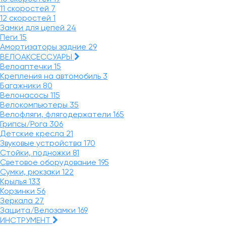
11 скоростей
7
12 скоростей
1
Замки для цепей
24
Пеги
15
Амортизаторы задние
29
ВЕЛОАКСЕССУАРЫ
Велоаптечки
15
Крепления на автомобиль
3
Багажники
80
Велонасосы
115
Велокомпьютеры
35
Велофляги, флягодержатели
165
Грипсы/Рога
306
Детские кресла
21
Звуковые устройства
170
Стойки, подножки
81
Световое оборудование
195
Сумки, рюкзаки
122
Крылья
133
Корзинки
56
Зеркала
27
Защита/Велозамки
169
ИНСТРУМЕНТ