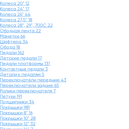
Колеса 20"
12
Колеса 24"
17
Колеса 26"
44
Колеса 27,5"
18
Колеса 28", 29", 700С
22
Ободная лента
22
Манетки
66
Шифтера
34
Обода
18
Педали
162
Детские педали
17
Педали платформы
131
Контактные педали
3
Детали к педалям
5
Переключатели передние
43
Переключатели задние
65
Ролики переключателя
7
Петухи
191
Подшипники
34
Покрышки
981
Покрышки 8"
16
Покрышки 10"
28
Покрышки 12"
32