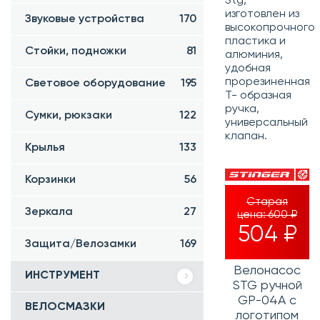
Stg,
изготовлен из
Звуковые устройства
170
высокопрочного
пластика и
Стойки, подножки
81
алюминия,
удобная
прорезиненная
Световое оборудование
195
Т- образная
ручка,
Сумки, рюкзаки
122
универсальный
клапан.
Крылья
133
Корзинки
56
Старая
Зеркала
27
цена:
600 ₽
504 ₽
Защита/Велозамки
169
Велонасос
ИНСТРУМЕНТ
STG ручной
GP-04А с
ВЕЛОСМАЗКИ
логотипом