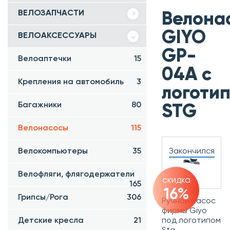
ВЕЛОЗАПЧАСТИ
Велона
GIYO
ВЕЛОАКСЕССУАРЫ
GP-
Велоаптечки
15
04А с
Крепления на автомобиль
3
логоти
Багажники
80
STG
Велонасосы
115
Велокомпьютеры
35
Закончился
Велофляги, флягодержатели
скидка
165
16%
Грипсы/Рога
306
Ручной насос
фирмы Giyo
Детские кресла
21
под логотипом