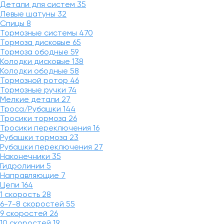
Детали для систем
35
Левые шатуны
32
Спицы
8
Тормозные системы
470
Тормоза дисковые
65
Тормоза ободные
59
Колодки дисковые
138
Колодки ободные
58
Тормозной ротор
46
Тормозные ручки
74
Мелкие детали
27
Троса/Рубашки
144
Тросики тормоза
26
Тросики переключения
16
Рубашки тормоза
23
Рубашки переключения
27
Наконечники
35
Гидролинии
5
Направляющие
7
Цепи
164
1 скорость
28
6-7-8 скоростей
55
9 скоростей
26
10 скоростей
19