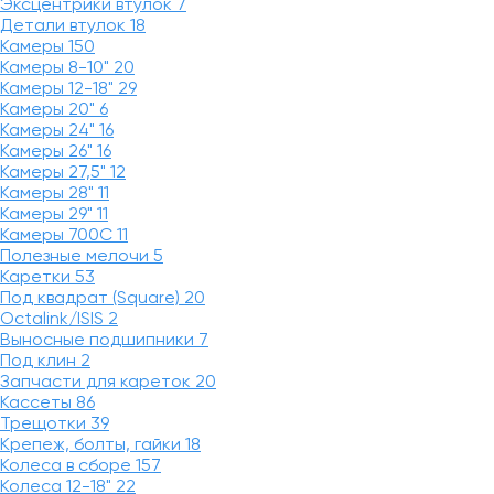
Эксцентрики втулок
7
Детали втулок
18
Камеры
150
Камеры 8-10"
20
Камеры 12-18"
29
Камеры 20"
6
Камеры 24"
16
Камеры 26"
16
Камеры 27,5"
12
Камеры 28"
11
Камеры 29"
11
Камеры 700C
11
Полезные мелочи
5
Каретки
53
Под квадрат (Square)
20
Octalink/ISIS
2
Выносные подшипники
7
Под клин
2
Запчасти для кареток
20
Кассеты
86
Трещотки
39
Крепеж, болты, гайки
18
Колеса в сборе
157
Колеса 12-18"
22