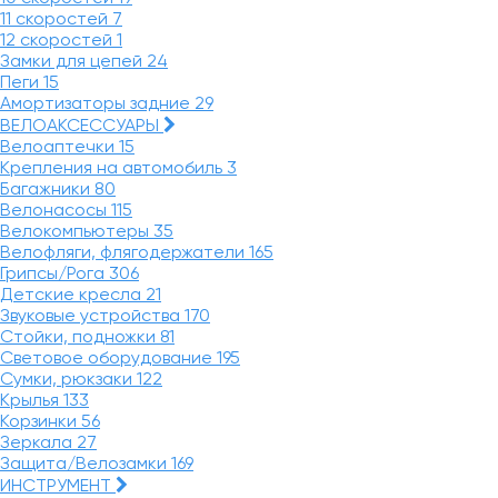
11 скоростей
7
12 скоростей
1
Замки для цепей
24
Пеги
15
Амортизаторы задние
29
ВЕЛОАКСЕССУАРЫ
Велоаптечки
15
Крепления на автомобиль
3
Багажники
80
Велонасосы
115
Велокомпьютеры
35
Велофляги, флягодержатели
165
Грипсы/Рога
306
Детские кресла
21
Звуковые устройства
170
Стойки, подножки
81
Световое оборудование
195
Сумки, рюкзаки
122
Крылья
133
Корзинки
56
Зеркала
27
Защита/Велозамки
169
ИНСТРУМЕНТ