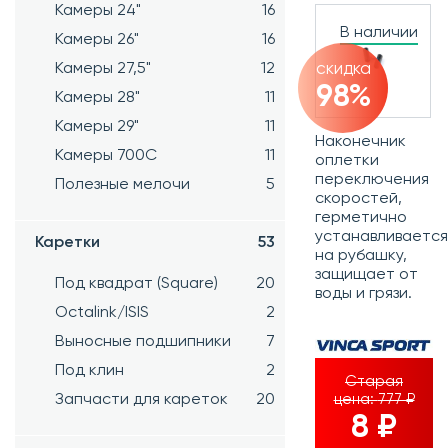
Камеры 24"
16
В наличии
Камеры 26"
16
скидка
Камеры 27,5"
12
98%
Камеры 28"
11
Камеры 29"
11
Наконечник
Камеры 700C
11
оплетки
переключения
Полезные мелочи
5
скоростей,
г
ерметично
устанавливается
Каретки
53
на рубашку,
защищает от
Под квадрат (Square)
20
воды и грязи.
Octalink/ISIS
2
Выносные подшипники
7
Под клин
2
Старая
Запчасти для кареток
20
цена:
777 ₽
8 ₽