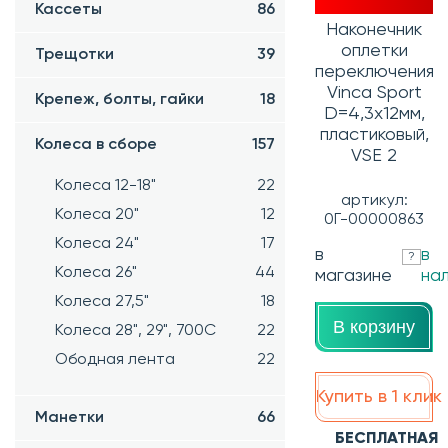
Кассеты
86
Наконечник
оплетки
Трещотки
39
переключения
Vinca Sport
Крепеж, болты, гайки
18
D=4,3х12мм,
пластиковый,
Колеса в сборе
157
VSE 2
Колеса 12-18"
22
артикул:
Колеса 20"
12
0Г-00000863
Колеса 24"
17
в
в
?
Колеса 26"
44
магазине
на
Колеса 27,5"
18
В корзину
Колеса 28", 29", 700С
22
Ободная лента
22
Купить в 1 клик
Манетки
66
БЕСПЛАТНАЯ