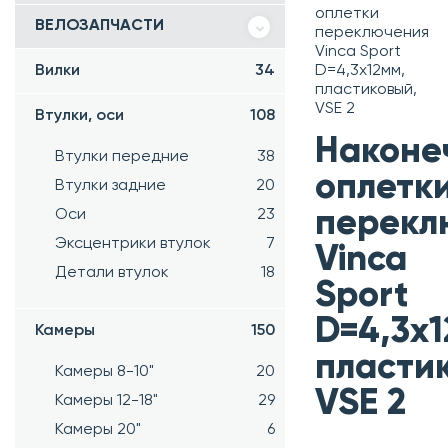
оплетки
ВЕЛОЗАПЧАСТИ
переключения
Vinca Sport
Вилки
34
D=4,3х12мм,
пластиковый,
VSE 2
Втулки, оси
108
Наконе
Втулки передние
38
оплетк
Втулки задние
20
перекл
Оси
23
Эксцентрики втулок
7
Vinca
Детали втулок
18
Sport
D=4,3х1
Камеры
150
пласти
Камеры 8-10"
20
VSE 2
Камеры 12-18"
29
Камеры 20"
6