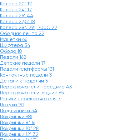
Колеса 20"
12
Колеса 24"
17
Колеса 26"
44
Колеса 27,5"
18
Колеса 28", 29", 700С
22
Ободная лента
22
Манетки
66
Шифтера
34
Обода
18
Педали
162
Детские педали
17
Педали платформы
131
Контактные педали
3
Детали к педалям
5
Переключатели передние
43
Переключатели задние
65
Ролики переключателя
7
Петухи
191
Подшипники
34
Покрышки
981
Покрышки 8"
16
Покрышки 10"
28
Покрышки 12"
32