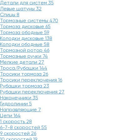
Детали для систем
35
Левые шатуны
32
Спицы
8
Тормозные системы
470
Тормоза дисковые
65
Тормоза ободные
59
Колодки дисковые
138
Колодки ободные
58
Тормозной ротор
46
Тормозные ручки
74
Мелкие детали
27
Троса/Рубашки
144
Тросики тормоза
26
Тросики переключения
16
Рубашки тормоза
23
Рубашки переключения
27
Наконечники
35
Гидролинии
5
Направляющие
7
Цепи
164
1 скорость
28
6-7-8 скоростей
55
9 скоростей
26
10 скоростей
19