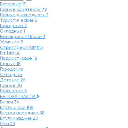
Взрослые
111
Горные хардтейлы
79
Горные двухподвесы
3
Туристические
6
Городские
7
Складные
1
Велокросс/Шоссе
3
Женские
3
Стрит/Дерт/BMX
5
Fatbike
4
Подростковые
18
Горные
18
Городские
Складные
Детские
26
Горные
20
Городские
6
ВЕЛОЗАПЧАСТИ
Вилки
34
Втулки, оси
108
Втулки передние
38
Втулки задние
20
Оси
23