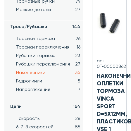
Тормозные ручки
74
Мелкие детали
27
Троса/Рубашки
144
Тросики тормоза
26
Тросики переключения
16
Рубашки тормоза
23
арт.
Рубашки переключения
27
0Г-00000862
Наконечники
35
НАКОНЕЧНИ
Гидролинии
5
ОПЛЕТКИ
Направляющие
7
ТОРМОЗА
VINCA
SPORT
Цепи
164
D=5Х12ММ,
1 скорость
28
ПЛАСТИКОВ
6-7-8 скоростей
55
VSE 1