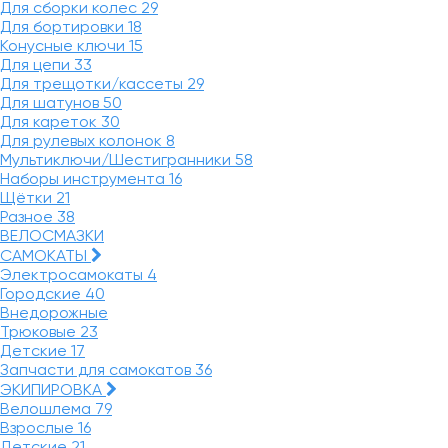
Для сборки колес
29
Для бортировки
18
Конусные ключи
15
Для цепи
33
Для трещотки/кассеты
29
Для шатунов
50
Для кареток
30
Для рулевых колонок
8
Мультиключи/Шестигранники
58
Наборы инструмента
16
Щётки
21
Разное
38
ВЕЛОСМАЗКИ
САМОКАТЫ
Электросамокаты
4
Городские
40
Внедорожные
Трюковые
23
Детские
17
Запчасти для самокатов
36
ЭКИПИРОВКА
Велошлема
79
Взрослые
16
Детские
21