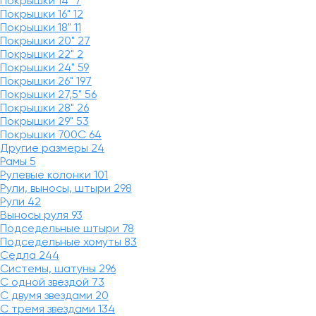
Покрышки 14"
7
Покрышки 16"
12
Покрышки 18"
11
Покрышки 20"
27
Покрышки 22"
2
Покрышки 24"
59
Покрышки 26"
197
Покрышки 27,5"
56
Покрышки 28"
26
Покрышки 29"
53
Покрышки 700C
64
Другие размеры
24
Рамы
5
Рулевые колонки
101
Рули, выносы, штыри
298
Рули
42
Выносы руля
93
Подседельные штыри
78
Подседельные хомуты
83
Седла
244
Системы, шатуны
296
С одной звездой
73
С двумя звездами
20
С тремя звездами
134