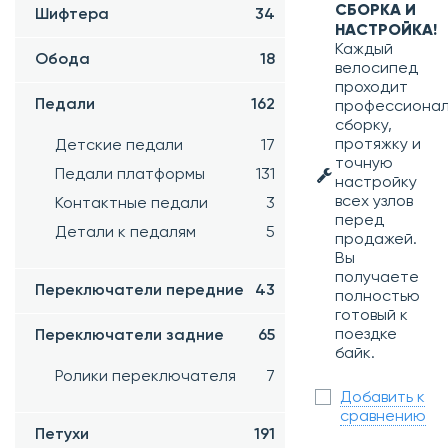
СБОРКА И
Шифтера
34
НАСТРОЙКА!
Каждый
Обода
18
велосипед
проходит
Педали
162
профессиона
сборку,
протяжку и
Детские педали
17
точную
Педали платформы
131
настройку
всех узлов
Контактные педали
3
перед
Детали к педалям
5
продажей.
Вы
получаете
Переключатели передние
43
полностью
готовый к
поездке
Переключатели задние
65
байк.
Ролики переключателя
7
Добавить к
сравнению
Петухи
191