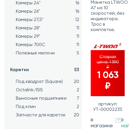
Манетка LTWOO
Камеры 24"
16
A7 на 10
Камеры 26"
16
скоростей, без
индикатора.
Камеры 27,5"
12
Трос в
Камеры 28"
11
комплетке.
Камеры 29"
11
Камеры 700C
11
Полезные мелочи
5
Старая
цена:
1 590
₽
Каретки
53
1 063
Под квадрат (Square)
20
₽
Octalink/ISIS
2
Выносные подшипники
7
артикул:
Под клин
2
УТ-00002235
Запчасти для кареток
20
в
в
?
магазине
на