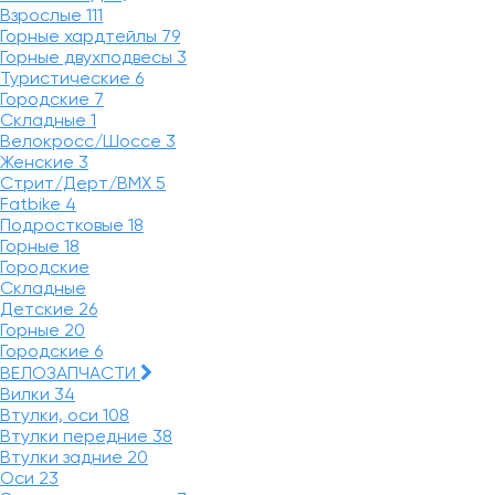
Взрослые
111
Горные хардтейлы
79
Горные двухподвесы
3
Туристические
6
Городские
7
Складные
1
Велокросс/Шоссе
3
Женские
3
Стрит/Дерт/BMX
5
Fatbike
4
Подростковые
18
Горные
18
Городские
Складные
Детские
26
Горные
20
Городские
6
ВЕЛОЗАПЧАСТИ
Вилки
34
Втулки, оси
108
Втулки передние
38
Втулки задние
20
Оси
23