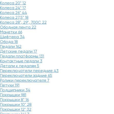
Колеса 20"
12
Колеса 24"
17
Колеса 26"
44
Колеса 27,5"
18
Колеса 28", 29", 700С
22
Ободная лента
22
Манетки
66
Шифтера
34
Обода
18
Педали
162
Детские педали
17
Педали платформы
131
Контактные педали
3
Детали к педалям
5
Переключатели передние
43
Переключатели задние
65
Ролики переключателя
7
Петухи
191
Подшипники
34
Покрышки
981
Покрышки 8"
16
Покрышки 10"
28
Покрышки 12"
32