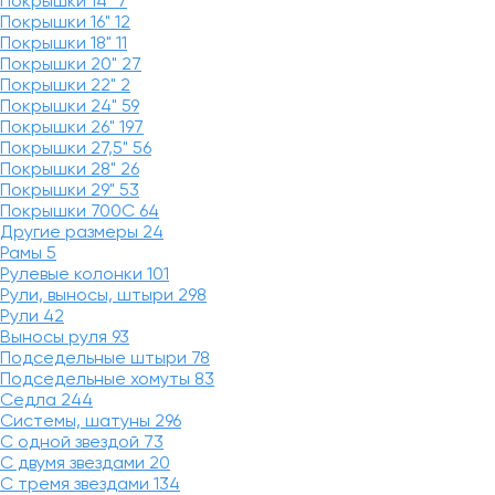
Покрышки 14"
7
Покрышки 16"
12
Покрышки 18"
11
Покрышки 20"
27
Покрышки 22"
2
Покрышки 24"
59
Покрышки 26"
197
Покрышки 27,5"
56
Покрышки 28"
26
Покрышки 29"
53
Покрышки 700C
64
Другие размеры
24
Рамы
5
Рулевые колонки
101
Рули, выносы, штыри
298
Рули
42
Выносы руля
93
Подседельные штыри
78
Подседельные хомуты
83
Седла
244
Системы, шатуны
296
С одной звездой
73
С двумя звездами
20
С тремя звездами
134