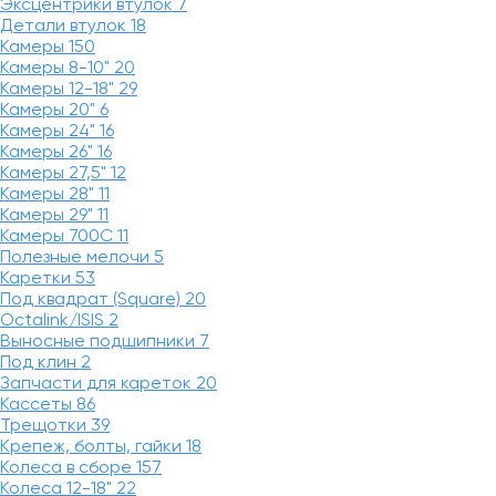
Эксцентрики втулок
7
Детали втулок
18
Камеры
150
Камеры 8-10"
20
Камеры 12-18"
29
Камеры 20"
6
Камеры 24"
16
Камеры 26"
16
Камеры 27,5"
12
Камеры 28"
11
Камеры 29"
11
Камеры 700C
11
Полезные мелочи
5
Каретки
53
Под квадрат (Square)
20
Octalink/ISIS
2
Выносные подшипники
7
Под клин
2
Запчасти для кареток
20
Кассеты
86
Трещотки
39
Крепеж, болты, гайки
18
Колеса в сборе
157
Колеса 12-18"
22