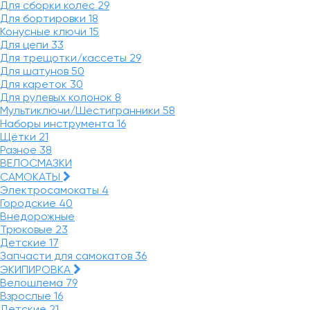
Для сборки колес
29
Для бортировки
18
Конусные ключи
15
Для цепи
33
Для трещотки/кассеты
29
Для шатунов
50
Для кареток
30
Для рулевых колонок
8
Мультиключи/Шестигранники
58
Наборы инструмента
16
Щётки
21
Разное
38
ВЕЛОСМАЗКИ
САМОКАТЫ
Электросамокаты
4
Городские
40
Внедорожные
Трюковые
23
Детские
17
Запчасти для самокатов
36
ЭКИПИРОВКА
Велошлема
79
Взрослые
16
Детские
21