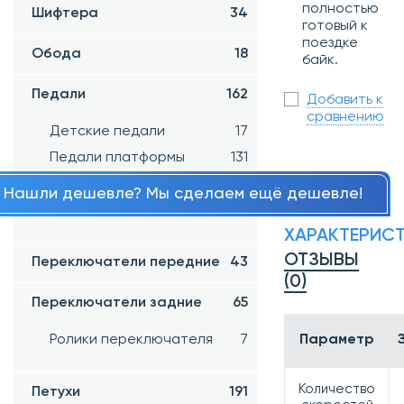
полностью
Шифтера
34
готовый к
поездке
Обода
18
байк.
Педали
162
Добавить к
сравнению
Детские педали
17
Педали платформы
131
Контактные педали
3
Нашли дешевле? Мы сделаем ещё дешевле!
Детали к педалям
5
ХАРАКТЕРИС
ОТЗЫВЫ
Переключатели передние
43
(0)
Переключатели задние
65
Ролики переключателя
7
Параметр
Количество
Петухи
191