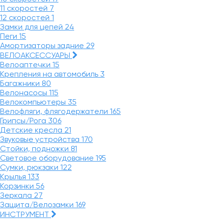
11 скоростей
7
12 скоростей
1
Замки для цепей
24
Пеги
15
Амортизаторы задние
29
ВЕЛОАКСЕССУАРЫ
Велоаптечки
15
Крепления на автомобиль
3
Багажники
80
Велонасосы
115
Велокомпьютеры
35
Велофляги, флягодержатели
165
Грипсы/Рога
306
Детские кресла
21
Звуковые устройства
170
Стойки, подножки
81
Световое оборудование
195
Сумки, рюкзаки
122
Крылья
133
Корзинки
56
Зеркала
27
Защита/Велозамки
169
ИНСТРУМЕНТ