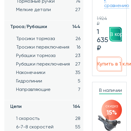
к
Тормозные ручки
74
сравнению
Мелкие детали
27
1 924
₽
Троса/Рубашки
144
1
В корзин
Тросики тормоза
26
635
₽
Тросики переключения
16
Рубашки тормоза
23
Купить в 1 кл
Рубашки переключения
27
Наконечники
35
Гидролинии
5
Направляющие
7
В наличии
скидка
Цепи
164
15%
1 скорость
28
6-7-8 скоростей
55