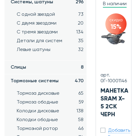
Системы, шатуны
296
В наличии
С одной звездой
73
скидка
С двумя звездами
20
15%
С тремя звездами
134
Детали для систем
35
Левые шатуны
32
Спицы
8
арт.
Тормозные системы
470
0Г-10001146
МАНЕТКА
Тормоза дисковые
65
SRAM X-
Тормоза ободные
59
5 2СК
Колодки дисковые
138
ЧЕРН
Колодки ободные
58
Тормозной ротор
46
Добавить