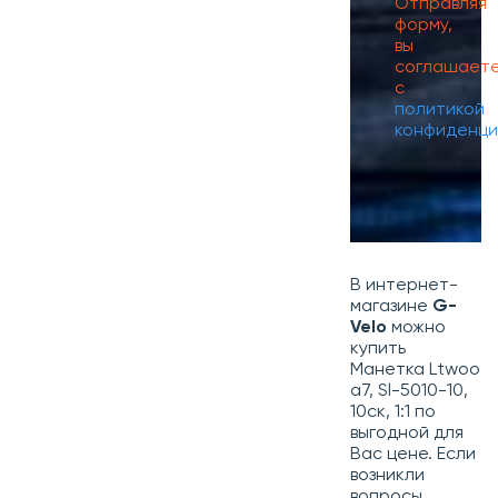
Отправляя
форму,
вы
соглашает
с
политикой
конфиденци
В интернет-
магазине
G-
Velo
можно
купить
Манетка Ltwoo
a7, Sl-5010-10,
10ск, 1:1 по
выгодной для
Вас цене. Если
возникли
вопросы,