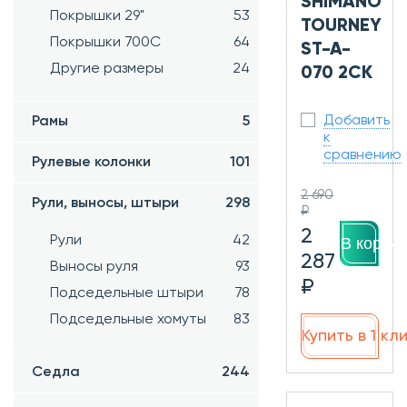
SHIMANO
Покрышки 29"
53
TOURNEY
Покрышки 700C
64
ST-A-
Другие размеры
24
070 2СК
Добавить
Рамы
5
к
сравнению
Рулевые колонки
101
2 690
Рули, выносы, штыри
298
₽
2
Рули
42
В корзин
287
Выносы руля
93
₽
Подседельные штыри
78
Подседельные хомуты
83
Купить в 1 кл
Седла
244