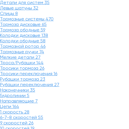
Детали для систем
35
Левые шатуны
32
Спицы
8
Тормозные системы
470
Тормоза дисковые
65
Тормоза ободные
59
Колодки дисковые
138
Колодки ободные
58
Тормозной ротор
46
Тормозные ручки
74
Мелкие детали
27
Троса/Рубашки
144
Тросики тормоза
26
Тросики переключения
16
Рубашки тормоза
23
Рубашки переключения
27
Наконечники
35
Гидролинии
5
Направляющие
7
Цепи
164
1 скорость
28
6-7-8 скоростей
55
9 скоростей
26
10 скоростей
19