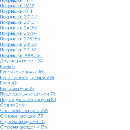
Покрышки 14"
7
Покрышки 16"
12
Покрышки 18"
11
Покрышки 20"
27
Покрышки 22"
2
Покрышки 24"
59
Покрышки 26"
197
Покрышки 27,5"
56
Покрышки 28"
26
Покрышки 29"
53
Покрышки 700C
64
Другие размеры
24
Рамы
5
Рулевые колонки
101
Рули, выносы, штыри
298
Рули
42
Выносы руля
93
Подседельные штыри
78
Подседельные хомуты
83
Седла
244
Системы, шатуны
296
С одной звездой
73
С двумя звездами
20
С тремя звездами
134