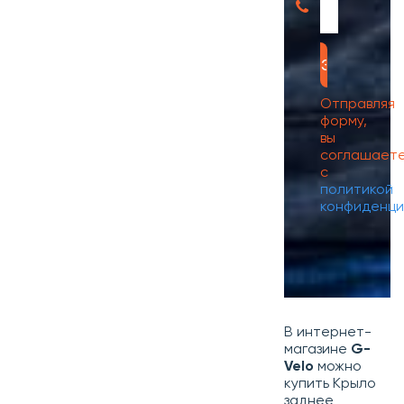
Отправляя
форму,
вы
соглашает
с
политикой
конфиденци
В интернет-
магазине
G-
Velo
можно
купить Крыло
заднее