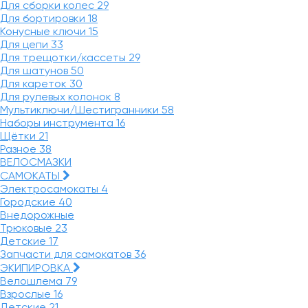
Для сборки колес
29
Для бортировки
18
Конусные ключи
15
Для цепи
33
Для трещотки/кассеты
29
Для шатунов
50
Для кареток
30
Для рулевых колонок
8
Мультиключи/Шестигранники
58
Наборы инструмента
16
Щётки
21
Разное
38
ВЕЛОСМАЗКИ
САМОКАТЫ
Электросамокаты
4
Городские
40
Внедорожные
Трюковые
23
Детские
17
Запчасти для самокатов
36
ЭКИПИРОВКА
Велошлема
79
Взрослые
16
Детские
21