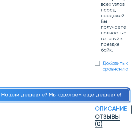
всех узлов
перед
продажей.
Вы
получаете
полностью
готовый к
поездке
байк.
Добавить к
сравнению
Нашли дешевле? Мы сделаем ещё дешевле!
ОПИСАНИЕ
ОТЗЫВЫ
(0)