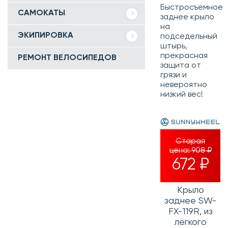
Быстросъемное
САМОКАТЫ
заднее крыло
на
ЭКИПИРОВКА
подседельный
штырь,
прекрасная
РЕМОНТ ВЕЛОСИПЕДОВ
защита от
грязи и
невероятно
низкий вес!
Старая
цена:
908 ₽
672 ₽
Крыло
заднее SW-
FX-119R, из
лёгкого