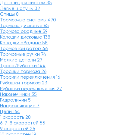
Детали для систем
35
Левые шатуны
32
Спицы
8
Тормозные системы
470
Тормоза дисковые
65
Тормоза ободные
59
Колодки дисковые
138
Колодки ободные
58
Тормозной ротор
46
Тормозные ручки
74
Мелкие детали
27
Троса/Рубашки
144
Тросики тормоза
26
Тросики переключения
16
Рубашки тормоза
23
Рубашки переключения
27
Наконечники
35
Гидролинии
5
Направляющие
7
Цепи
164
1 скорость
28
6-7-8 скоростей
55
9 скоростей
26
10 скоростей
19