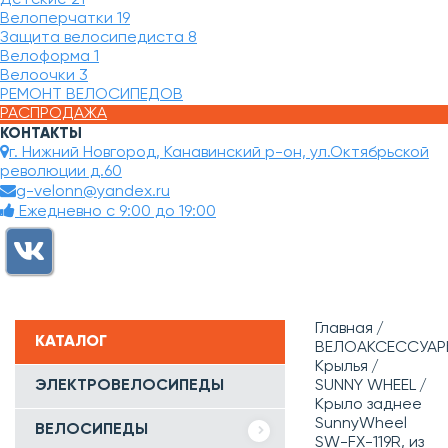
Велоперчатки
19
Защита велосипедиста
8
Велоформа
1
Велоочки
3
РЕМОНТ ВЕЛОСИПЕДОВ
РАСПРОДАЖА
КОНТАКТЫ
г. Нижний Новгород, Канавинский р-он, ул.Октябрьской
революции д.60
g-velonn@yandex.ru
Ежедневно с 9:00 до 19:00
Главная
КАТАЛОГ
ВЕЛОАКСЕССУАР
Крылья
ЭЛЕКТРОВЕЛОСИПЕДЫ
SUNNY WHEEL
Крыло заднее
SunnyWheel
ВЕЛОСИПЕДЫ
SW-FX-119R, из