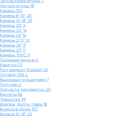
Эксцентрики втулок
7
Детали втулок
18
Камеры
150
Камеры 8-10"
20
Камеры 12-18"
29
Камеры 20"
6
Камеры 24"
16
Камеры 26"
16
Камеры 27,5"
12
Камеры 28"
11
Камеры 29"
11
Камеры 700C
11
Полезные мелочи
5
Каретки
53
Под квадрат (Square)
20
Octalink/ISIS
2
Выносные подшипники
7
Под клин
2
Запчасти для кареток
20
Кассеты
86
Трещотки
39
Крепеж, болты, гайки
18
Колеса в сборе
157
Колеса 12-18"
22