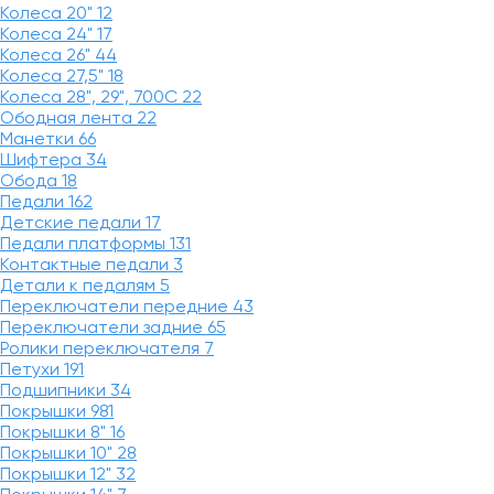
Колеса 20"
12
Колеса 24"
17
Колеса 26"
44
Колеса 27,5"
18
Колеса 28", 29", 700С
22
Ободная лента
22
Манетки
66
Шифтера
34
Обода
18
Педали
162
Детские педали
17
Педали платформы
131
Контактные педали
3
Детали к педалям
5
Переключатели передние
43
Переключатели задние
65
Ролики переключателя
7
Петухи
191
Подшипники
34
Покрышки
981
Покрышки 8"
16
Покрышки 10"
28
Покрышки 12"
32