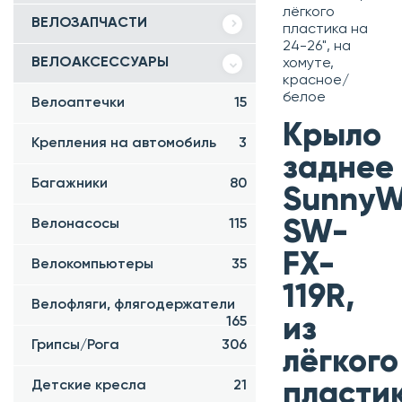
лёгкого
ВЕЛОЗАПЧАСТИ
пластика на
24-26", на
ВЕЛОАКСЕССУАРЫ
хомуте,
красное/
белое
Велоаптечки
15
Крыло
Крепления на автомобиль
3
заднее
Багажники
80
SunnyW
Велонасосы
115
SW-
FX-
Велокомпьютеры
35
119R,
Велофляги, флягодержатели
из
165
Грипсы/Рога
306
лёгкого
Детские кресла
21
пласти