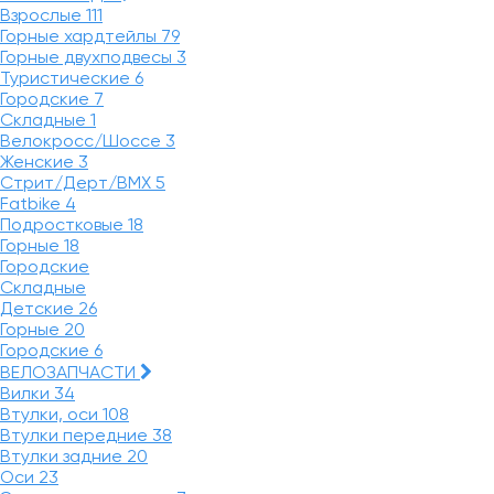
Взрослые
111
Горные хардтейлы
79
Горные двухподвесы
3
Туристические
6
Городские
7
Складные
1
Велокросс/Шоссе
3
Женские
3
Стрит/Дерт/BMX
5
Fatbike
4
Подростковые
18
Горные
18
Городские
Складные
Детские
26
Горные
20
Городские
6
ВЕЛОЗАПЧАСТИ
Вилки
34
Втулки, оси
108
Втулки передние
38
Втулки задние
20
Оси
23