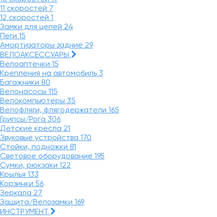
11 скоростей
7
12 скоростей
1
Замки для цепей
24
Пеги
15
Амортизаторы задние
29
ВЕЛОАКСЕССУАРЫ
Велоаптечки
15
Крепления на автомобиль
3
Багажники
80
Велонасосы
115
Велокомпьютеры
35
Велофляги, флягодержатели
165
Грипсы/Рога
306
Детские кресла
21
Звуковые устройства
170
Стойки, подножки
81
Световое оборудование
195
Сумки, рюкзаки
122
Крылья
133
Корзинки
56
Зеркала
27
Защита/Велозамки
169
ИНСТРУМЕНТ