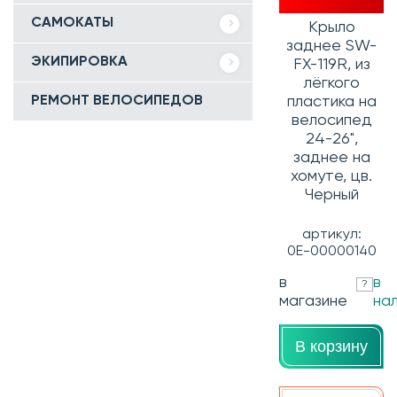
САМОКАТЫ
Крыло
заднее SW-
ЭКИПИРОВКА
FX-119R, из
лёгкого
РЕМОНТ ВЕЛОСИПЕДОВ
пластика на
велосипед
24-26",
заднее на
хомуте, цв.
Черный
артикул:
0Е-00000140
в
в
?
магазине
на
В корзину