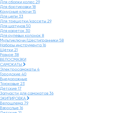
Для сборки колес
29
Для бортировки
18
Конусные ключи
15
Для цепи
33
Для трещотки/кассеты
29
Для шатунов
50
Для кареток
30
Для рулевых колонок
8
Мультиключи/Шестигранники
58
Наборы инструмента
16
Щётки
21
Разное
38
ВЕЛОСМАЗКИ
САМОКАТЫ
Электросамокаты
4
Городские
40
Внедорожные
Трюковые
23
Детские
17
Запчасти для самокатов
36
ЭКИПИРОВКА
Велошлема
79
Взрослые
16
Детские
21