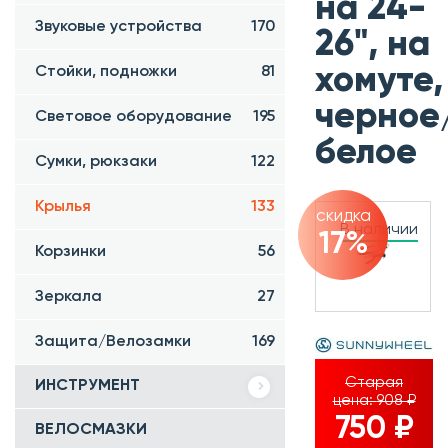
на 24-
Звуковые устройства
170
26", на
хомуте,
Стойки, подножки
81
черное
Световое оборудование
195
белое
Сумки, рюкзаки
122
Крылья
133
скидка
В наличии
17%
Корзинки
56
Зеркала
27
Защита/Велозамки
169
Старая
ИНСТРУМЕНТ
цена:
908 ₽
750 ₽
ВЕЛОСМАЗКИ