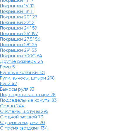
Покрышки 14"
7
Покрышки 16"
12
Покрышки 18"
11
Покрышки 20"
27
Покрышки 22"
2
Покрышки 24"
59
Покрышки 26"
197
Покрышки 27,5"
56
Покрышки 28"
26
Покрышки 29"
53
Покрышки 700C
64
Другие размеры
24
Рамы
5
Рулевые колонки
101
Рули, выносы, штыри
298
Рули
42
Выносы руля
93
Подседельные штыри
78
Подседельные хомуты
83
Седла
244
Системы, шатуны
296
С одной звездой
73
С двумя звездами
20
С тремя звездами
134