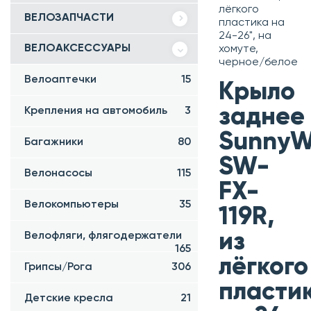
лёгкого
ВЕЛОЗАПЧАСТИ
пластика на
24-26", на
ВЕЛОАКСЕССУАРЫ
хомуте,
черное/белое
Велоаптечки
15
Крыло
заднее
Крепления на автомобиль
3
SunnyW
Багажники
80
SW-
Велонасосы
115
FX-
Велокомпьютеры
35
119R,
из
Велофляги, флягодержатели
165
лёгкого
Грипсы/Рога
306
пласти
Детские кресла
21