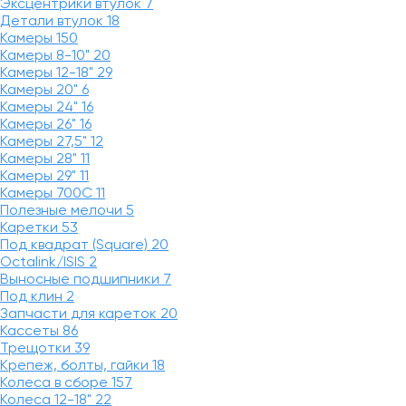
Эксцентрики втулок
7
Детали втулок
18
Камеры
150
Камеры 8-10"
20
Камеры 12-18"
29
Камеры 20"
6
Камеры 24"
16
Камеры 26"
16
Камеры 27,5"
12
Камеры 28"
11
Камеры 29"
11
Камеры 700C
11
Полезные мелочи
5
Каретки
53
Под квадрат (Square)
20
Octalink/ISIS
2
Выносные подшипники
7
Под клин
2
Запчасти для кареток
20
Кассеты
86
Трещотки
39
Крепеж, болты, гайки
18
Колеса в сборе
157
Колеса 12-18"
22