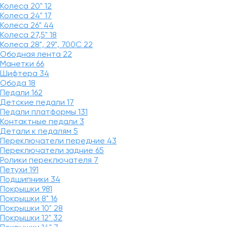
Колеса 20"
12
Колеса 24"
17
Колеса 26"
44
Колеса 27,5"
18
Колеса 28", 29", 700С
22
Ободная лента
22
Манетки
66
Шифтера
34
Обода
18
Педали
162
Детские педали
17
Педали платформы
131
Контактные педали
3
Детали к педалям
5
Переключатели передние
43
Переключатели задние
65
Ролики переключателя
7
Петухи
191
Подшипники
34
Покрышки
981
Покрышки 8"
16
Покрышки 10"
28
Покрышки 12"
32