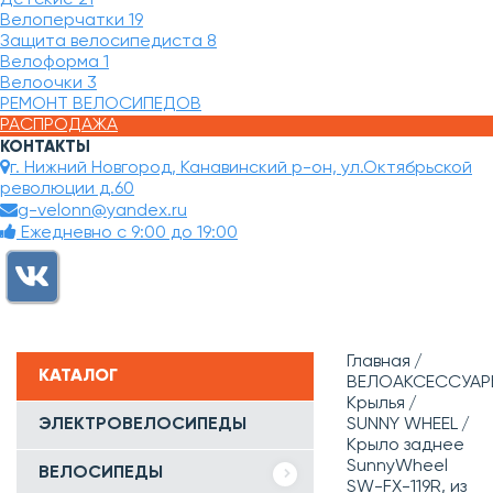
Велоперчатки
19
Защита велосипедиста
8
Велоформа
1
Велоочки
3
РЕМОНТ ВЕЛОСИПЕДОВ
РАСПРОДАЖА
КОНТАКТЫ
г. Нижний Новгород, Канавинский р-он, ул.Октябрьской
революции д.60
g-velonn@yandex.ru
Ежедневно с 9:00 до 19:00
Главная
КАТАЛОГ
ВЕЛОАКСЕССУАР
Крылья
ЭЛЕКТРОВЕЛОСИПЕДЫ
SUNNY WHEEL
Крыло заднее
SunnyWheel
ВЕЛОСИПЕДЫ
SW-FX-119R, из