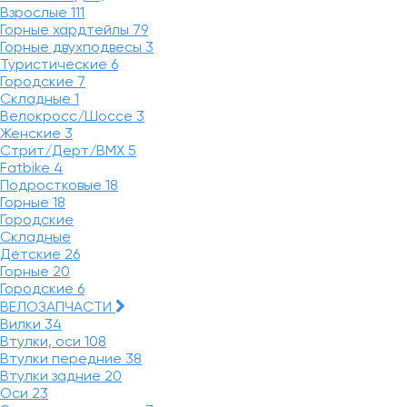
Взрослые
111
Горные хардтейлы
79
Горные двухподвесы
3
Туристические
6
Городские
7
Складные
1
Велокросс/Шоссе
3
Женские
3
Стрит/Дерт/BMX
5
Fatbike
4
Подростковые
18
Горные
18
Городские
Складные
Детские
26
Горные
20
Городские
6
ВЕЛОЗАПЧАСТИ
Вилки
34
Втулки, оси
108
Втулки передние
38
Втулки задние
20
Оси
23