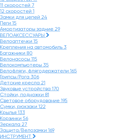
11 скоростей
7
12 скоростей
1
Замки для цепей
24
Пеги
15
Амортизаторы задние
29
ВЕЛОАКСЕССУАРЫ
Велоаптечки
15
Крепления на автомобиль
3
Багажники
80
Велонасосы
115
Велокомпьютеры
35
Велофляги, флягодержатели
165
Грипсы/Рога
306
Детские кресла
21
Звуковые устройства
170
Стойки, подножки
81
Световое оборудование
195
Сумки, рюкзаки
122
Крылья
133
Корзинки
56
Зеркала
27
Защита/Велозамки
169
ИНСТРУМЕНТ