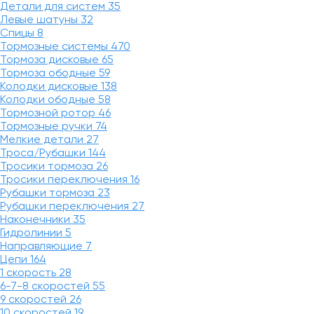
Детали для систем
35
Левые шатуны
32
Спицы
8
Тормозные системы
470
Тормоза дисковые
65
Тормоза ободные
59
Колодки дисковые
138
Колодки ободные
58
Тормозной ротор
46
Тормозные ручки
74
Мелкие детали
27
Троса/Рубашки
144
Тросики тормоза
26
Тросики переключения
16
Рубашки тормоза
23
Рубашки переключения
27
Наконечники
35
Гидролинии
5
Направляющие
7
Цепи
164
1 скорость
28
6-7-8 скоростей
55
9 скоростей
26
10 скоростей
19