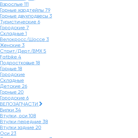
Взрослые
111
Горные хардтейлы
79
Горные двухподвесы
3
Туристические
6
Городские
7
Складные
1
Велокросс/Шоссе
3
Женские
3
Стрит/Дерт/BMX
5
Fatbike
4
Подростковые
18
Горные
18
Городские
Складные
Детские
26
Горные
20
Городские
6
ВЕЛОЗАПЧАСТИ
Вилки
34
Втулки, оси
108
Втулки передние
38
Втулки задние
20
Оси
23