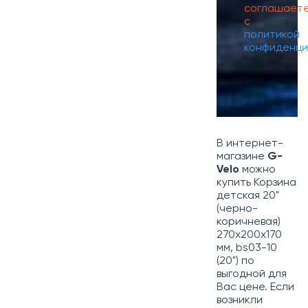
соглашает
с
политикой
конфиденци
В интернет-
магазине
G-
Velo
можно
купить Корзина
детская 20"
(черно-
коричневая)
270х200х170
мм, bs03-10
(20") по
выгодной для
Вас цене. Если
возникли