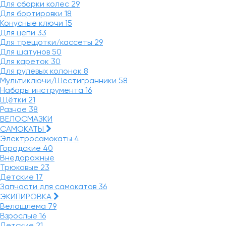
Для сборки колес
29
Для бортировки
18
Конусные ключи
15
Для цепи
33
Для трещотки/кассеты
29
Для шатунов
50
Для кареток
30
Для рулевых колонок
8
Мультиключи/Шестигранники
58
Наборы инструмента
16
Щётки
21
Разное
38
ВЕЛОСМАЗКИ
САМОКАТЫ
Электросамокаты
4
Городские
40
Внедорожные
Трюковые
23
Детские
17
Запчасти для самокатов
36
ЭКИПИРОВКА
Велошлема
79
Взрослые
16
Детские
21