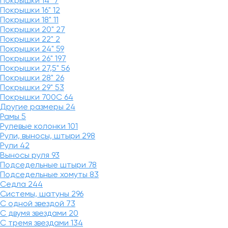
Покрышки 14"
7
Покрышки 16"
12
Покрышки 18"
11
Покрышки 20"
27
Покрышки 22"
2
Покрышки 24"
59
Покрышки 26"
197
Покрышки 27,5"
56
Покрышки 28"
26
Покрышки 29"
53
Покрышки 700C
64
Другие размеры
24
Рамы
5
Рулевые колонки
101
Рули, выносы, штыри
298
Рули
42
Выносы руля
93
Подседельные штыри
78
Подседельные хомуты
83
Седла
244
Системы, шатуны
296
С одной звездой
73
С двумя звездами
20
С тремя звездами
134