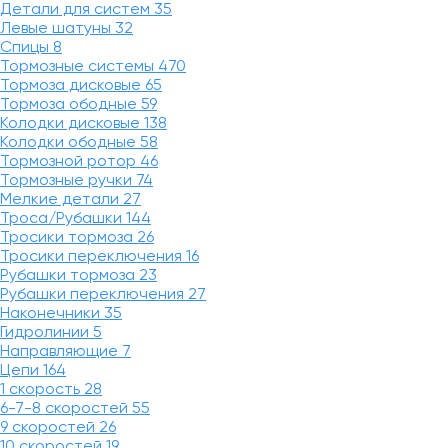
Детали для систем
35
Левые шатуны
32
Спицы
8
Тормозные системы
470
Тормоза дисковые
65
Тормоза ободные
59
Колодки дисковые
138
Колодки ободные
58
Тормозной ротор
46
Тормозные ручки
74
Мелкие детали
27
Троса/Рубашки
144
Тросики тормоза
26
Тросики переключения
16
Рубашки тормоза
23
Рубашки переключения
27
Наконечники
35
Гидролинии
5
Направляющие
7
Цепи
164
1 скорость
28
6-7-8 скоростей
55
9 скоростей
26
10 скоростей
19