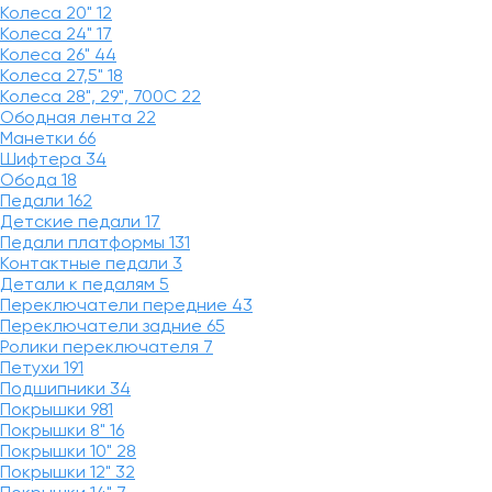
Колеса 20"
12
Колеса 24"
17
Колеса 26"
44
Колеса 27,5"
18
Колеса 28", 29", 700С
22
Ободная лента
22
Манетки
66
Шифтера
34
Обода
18
Педали
162
Детские педали
17
Педали платформы
131
Контактные педали
3
Детали к педалям
5
Переключатели передние
43
Переключатели задние
65
Ролики переключателя
7
Петухи
191
Подшипники
34
Покрышки
981
Покрышки 8"
16
Покрышки 10"
28
Покрышки 12"
32