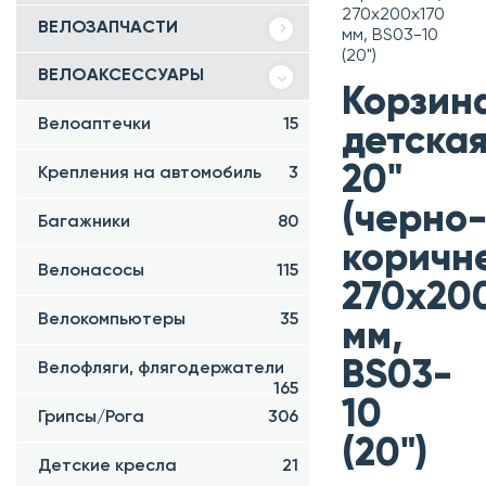
270х200х170
ВЕЛОЗАПЧАСТИ
мм, BS03-10
(20")
ВЕЛОАКСЕССУАРЫ
Корзин
Велоаптечки
15
детска
20"
Крепления на автомобиль
3
(черно
Багажники
80
коричн
Велонасосы
115
270х20
Велокомпьютеры
35
мм,
BS03-
Велофляги, флягодержатели
165
10
Грипсы/Рога
306
(20")
Детские кресла
21