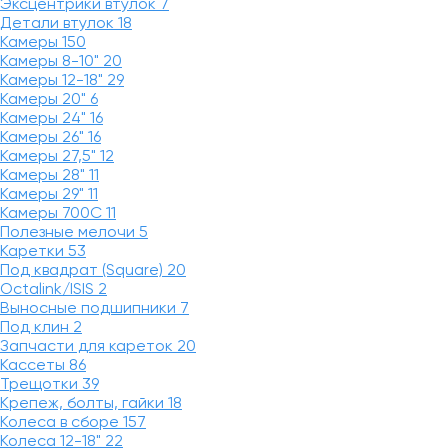
Эксцентрики втулок
7
Детали втулок
18
Камеры
150
Камеры 8-10"
20
Камеры 12-18"
29
Камеры 20"
6
Камеры 24"
16
Камеры 26"
16
Камеры 27,5"
12
Камеры 28"
11
Камеры 29"
11
Камеры 700C
11
Полезные мелочи
5
Каретки
53
Под квадрат (Square)
20
Octalink/ISIS
2
Выносные подшипники
7
Под клин
2
Запчасти для кареток
20
Кассеты
86
Трещотки
39
Крепеж, болты, гайки
18
Колеса в сборе
157
Колеса 12-18"
22