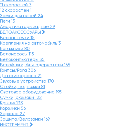
11 скоростей
7
12 скоростей
1
Замки для цепей
24
Пеги
15
Амортизаторы задние
29
ВЕЛОАКСЕССУАРЫ
Велоаптечки
15
Крепления на автомобиль
3
Багажники
80
Велонасосы
115
Велокомпьютеры
35
Велофляги, флягодержатели
165
Грипсы/Рога
306
Детские кресла
21
Звуковые устройства
170
Стойки, подножки
81
Световое оборудование
195
Сумки, рюкзаки
122
Крылья
133
Корзинки
56
Зеркала
27
Защита/Велозамки
169
ИНСТРУМЕНТ