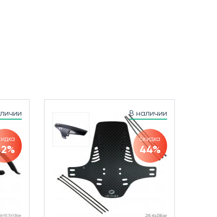
аличии
В наличии
кидка
скидка
42%
44%