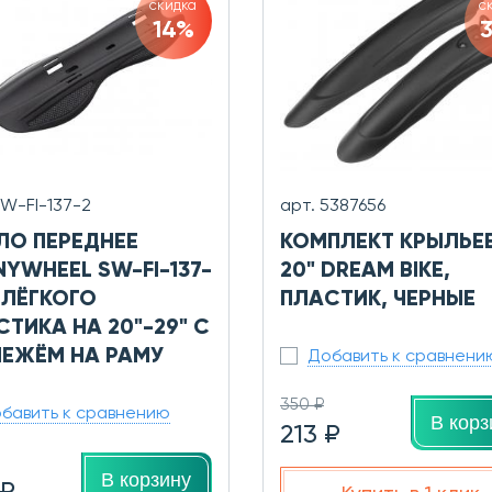
скидка
с
14%
SW-FI-137-2
арт. 5387656
ЛО ПЕРЕДНЕЕ
КОМПЛЕКТ КРЫЛЬЕВ
NYWHEEL SW-FI-137-
20" DREAM BIKE,
 ЛЁГКОГО
ПЛАСТИК, ЧЕРНЫЕ
ТИКА НА 20"-29" С
ПЕЖЁМ НА РАМУ
Добавить к сравнени
350 ₽
бавить к сравнению
В корз
213 ₽
В корзину
 ₽