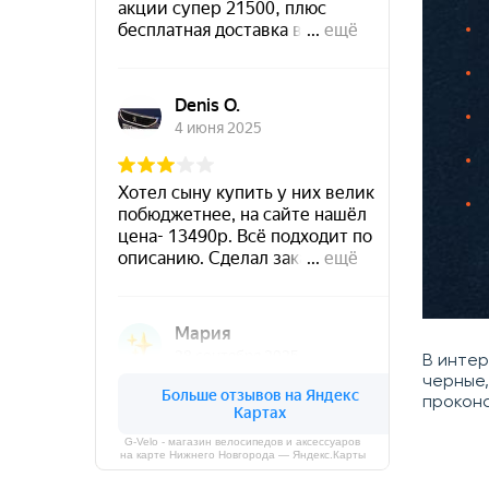
В инте
черные,
прокон
G-Velo - магазин велосипедов и аксессуаров
на карте Нижнего Новгорода — Яндекс.Карты