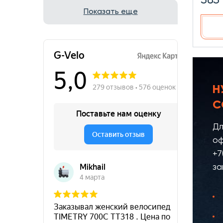
Показать еще
Н
С
Дл
оф
+7
за