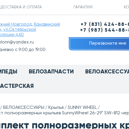
ДОСТАВКА И ОПЛАТА
ГАРАНТИЯ
КО
ижний Новгород, Канавинский
+7 (831) 424-88-
н, ул.Октябрьской
+7 (987) 544-88
олюции д.60
elonn@yandex.ru
Перезвоните мне
невно с 9:00 до 19:00
ИПЕДЫ
ВЕЛОЗАПЧАСТИ
ВЕЛОАКСЕССУ
АСТЕРСКАЯ
ВЕЛОАКСЕССУАРЫ
Крылья
SUNNY WHEEL
т полноразмерных крыльев SunnyWheel 26-29" SW-812 чер
плект полноразмерных к