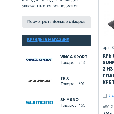
молодой бренд в России для
увлеченных велосипедистов.
Посмотреть больше обзоров
БРЕНДЫ В МАГАЗИНЕ
арт. 
КРЫ
VINCA SPORT
SUN
Товаров: 723
2 ИЗ
ПЛАС
TRIX
КРЕ
Товаров: 601
До
SHIMANO
Товаров: 455
450 ₽
383