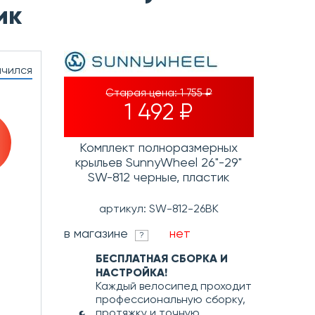
ик
нчился
Старая цена:
1 755 ₽
1 492 ₽
Комплект полноразмерных
крыльев SunnyWheel 26"-29"
SW-812 черные, пластик
артикул: SW-812-26BK
в магазине
нет
?
БЕСПЛАТНАЯ СБОРКА И
НАСТРОЙКА!
Каждый велосипед проходит
профессиональную сборку,
протяжку и точную