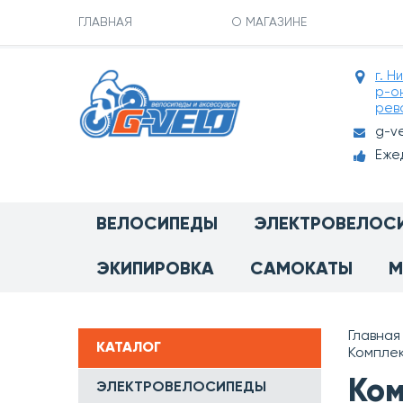
ГЛАВНАЯ
О МАГАЗИНЕ
г. Н
р-о
рев
g-v
Ежед
ВЕЛОСИПЕДЫ
ЭЛЕКТРОВЕЛОС
ЭКИПИРОВКА
САМОКАТЫ
М
Главная
КАТАЛОГ
Комплек
Ком
ЭЛЕКТРОВЕЛОСИПЕДЫ