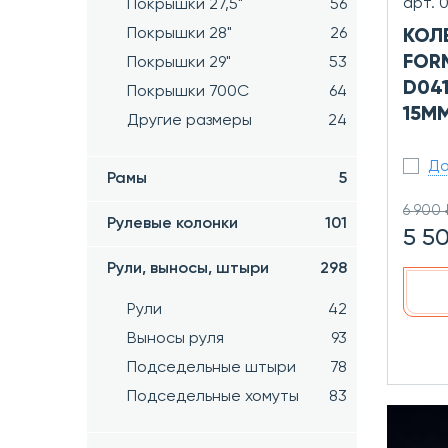
арт. 
Покрышки 27,5"
56
Покрышки 28"
26
КОЛЕ
FOR
Покрышки 29"
53
D041
Покрышки 700C
64
15М
Другие размеры
24
До
Рамы
5
6 900 
Рулевые колонки
101
5 5
Рули, выносы, штыри
298
Рули
42
Выносы руля
93
Подседельные штыри
78
Подседельные хомуты
83