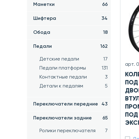
Манетки
66
Шифтера
34
Обода
18
Педали
162
Детские педали
17
арт. 
Педали платформы
131
КОЛЕ
Контактные педали
3
ПОД
Детали к педалям
5
ДВО
ВТУ
Переключатели передние
43
ПРО
ПОД
Переключатели задние
65
ЭКС
Ролики переключателя
7