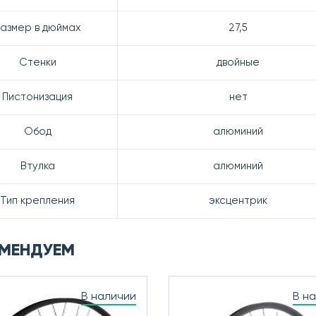
азмер в дюймах
27,5
Стенки
двойные
Пистонизация
нет
Обод
алюминий
Втулка
алюминий
Тип крепления
эксцентрик
МЕНДУЕМ
В наличии
В н