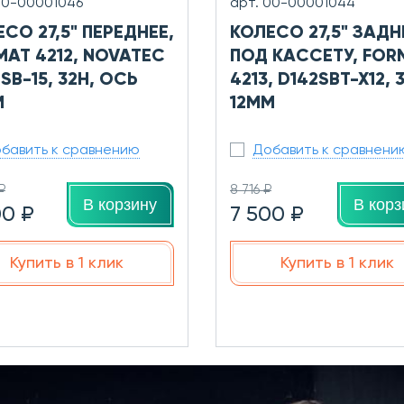
00-00001046
арт. 00-00001044
СО 27,5" ПЕРЕДНЕЕ,
КОЛЕСО 27,5" ЗАДН
MAT 4212, NOVATEC
ПОД КАССЕТУ, FOR
SB-15, 32H, ОСЬ
4213, D142SBT-X12, 
М
12ММ
бавить к сравнению
Добавить к сравнени
₽
8 716 ₽
В корзину
В корз
00 ₽
7 500 ₽
Купить в 1 клик
Купить в 1 клик