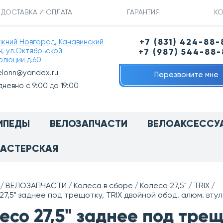
ДОСТАВКА И ОПЛАТА
ГАРАНТИЯ
КО
ижний Новгород, Канавинский
+7 (831) 424-88-
н, ул.Октябрьской
+7 (987) 544-88
олюции д.60
elonn@yandex.ru
Перезвоните мне
невно с 9:00 до 19:00
ИПЕДЫ
ВЕЛОЗАПЧАСТИ
ВЕЛОАКСЕССУ
АСТЕРСКАЯ
ВЕЛОЗАПЧАСТИ
Колеса в сборе
Колеса 27,5"
TRIX
27,5" заднее под трещотку, TRIX двойной обод, алюм. втул
есо 27,5" заднее под трещ