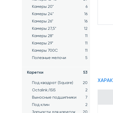
Камеры 20"
6
Камеры 24"
16
Камеры 26"
16
Камеры 27,5"
12
Камеры 28"
11
Камеры 29"
11
Камеры 700C
11
Полезные мелочи
5
Каретки
53
ХАРА
Под квадрат (Square)
20
Octalink/ISIS
2
Выносные подшипники
7
Под клин
2
Запчасти для кареток
20