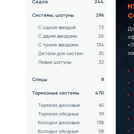
Седла
244
Н
С
Системы, шатуны
296
С одной звездой
73
Дл
С двумя звездами
20
оф
+7
С тремя звездами
134
за
Детали для систем
35
Левые шатуны
32
Спицы
8
Тормозные системы
470
Тормоза дисковые
65
Тормоза ободные
59
Колодки дисковые
138
Колодки ободные
58