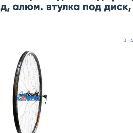
д, алюм. втулка под диск,
5
В н