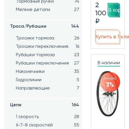
Тормозные ручки
74
2
В корзин
Мелкие детали
27
100
₽
Троса/Рубашки
144
Купить в 1 кл
Тросики тормоза
26
Тросики переключения
16
Рубашки тормоза
23
В наличии
Рубашки переключения
27
Наконечники
35
скидка
Гидролинии
5
3%
Направляющие
7
Цепи
164
1 скорость
28
6-7-8 скоростей
55