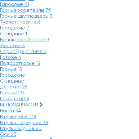
Взрослые
111
Горные хардтейлы
79
Горные двухподвесы
3
Туристические
6
Городские
7
Складные
1
Велокросс/Шоссе
3
Женские
3
Стрит/Дерт/BMX
5
Fatbike
4
Подростковые
18
Горные
18
Городские
Складные
Детские
26
Горные
20
Городские
6
ВЕЛОЗАПЧАСТИ
Вилки
34
Втулки, оси
108
Втулки передние
38
Втулки задние
20
Оси
23