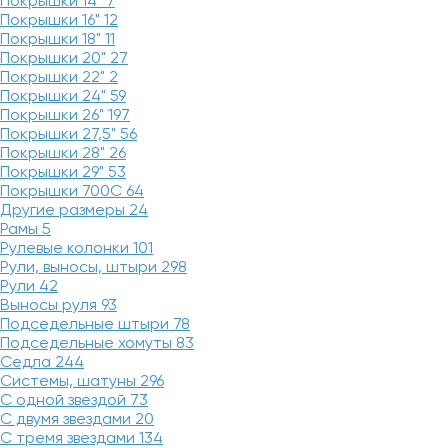
Покрышки 14"
7
Покрышки 16"
12
Покрышки 18"
11
Покрышки 20"
27
Покрышки 22"
2
Покрышки 24"
59
Покрышки 26"
197
Покрышки 27,5"
56
Покрышки 28"
26
Покрышки 29"
53
Покрышки 700C
64
Другие размеры
24
Рамы
5
Рулевые колонки
101
Рули, выносы, штыри
298
Рули
42
Выносы руля
93
Подседельные штыри
78
Подседельные хомуты
83
Седла
244
Системы, шатуны
296
С одной звездой
73
С двумя звездами
20
С тремя звездами
134