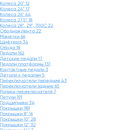
Колеса 20"
12
Колеса 24"
17
Колеса 26"
44
Колеса 27,5"
18
Колеса 28", 29", 700С
22
Ободная лента
22
Манетки
66
Шифтера
34
Обода
18
Педали
162
Детские педали
17
Педали платформы
131
Контактные педали
3
Детали к педалям
5
Переключатели передние
43
Переключатели задние
65
Ролики переключателя
7
Петухи
191
Подшипники
34
Покрышки
981
Покрышки 8"
16
Покрышки 10"
28
Покрышки 12"
32