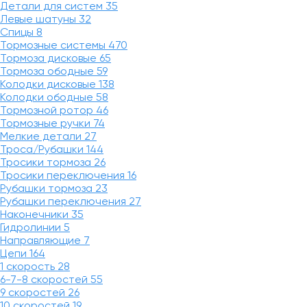
Детали для систем
35
Левые шатуны
32
Спицы
8
Тормозные системы
470
Тормоза дисковые
65
Тормоза ободные
59
Колодки дисковые
138
Колодки ободные
58
Тормозной ротор
46
Тормозные ручки
74
Мелкие детали
27
Троса/Рубашки
144
Тросики тормоза
26
Тросики переключения
16
Рубашки тормоза
23
Рубашки переключения
27
Наконечники
35
Гидролинии
5
Направляющие
7
Цепи
164
1 скорость
28
6-7-8 скоростей
55
9 скоростей
26
10 скоростей
19