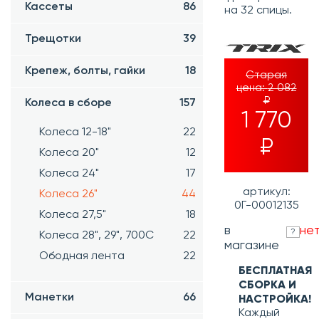
Кассеты
86
на 32 спицы.
Трещотки
39
Крепеж, болты, гайки
18
Старая
цена:
2 082
₽
Колеса в сборе
157
1 770
Колеса 12-18"
22
₽
Колеса 20"
12
Колеса 24"
17
артикул:
Колеса 26"
44
0Г-00012135
Колеса 27,5"
18
в
не
?
Колеса 28", 29", 700С
22
магазине
Ободная лента
22
БЕСПЛАТНАЯ
СБОРКА И
Манетки
66
НАСТРОЙКА!
Каждый