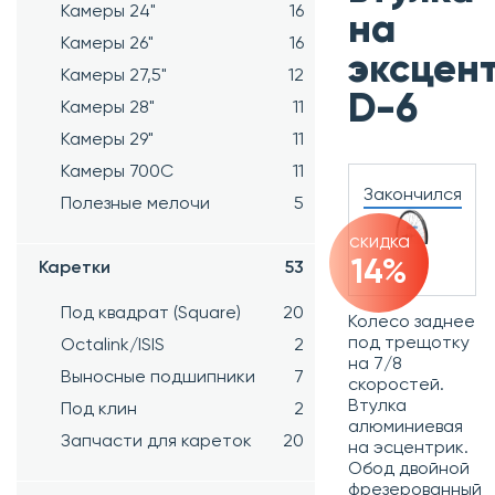
Камеры 24"
16
на
Камеры 26"
16
эксцен
Камеры 27,5"
12
D-6
Камеры 28"
11
Камеры 29"
11
Камеры 700C
11
Закончился
Полезные мелочи
5
скидка
14%
Каретки
53
Под квадрат (Square)
20
Колесо заднее
под трещотку
Octalink/ISIS
2
на 7/8
Выносные подшипники
7
скоростей.
Втулка
Под клин
2
алюминиевая
Запчасти для кареток
20
на эсцентрик.
Обод двойной
фрезерованный