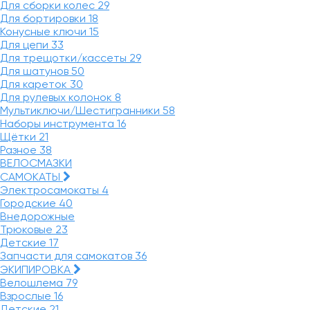
Для сборки колес
29
Для бортировки
18
Конусные ключи
15
Для цепи
33
Для трещотки/кассеты
29
Для шатунов
50
Для кареток
30
Для рулевых колонок
8
Мультиключи/Шестигранники
58
Наборы инструмента
16
Щётки
21
Разное
38
ВЕЛОСМАЗКИ
САМОКАТЫ
Электросамокаты
4
Городские
40
Внедорожные
Трюковые
23
Детские
17
Запчасти для самокатов
36
ЭКИПИРОВКА
Велошлема
79
Взрослые
16
Детские
21