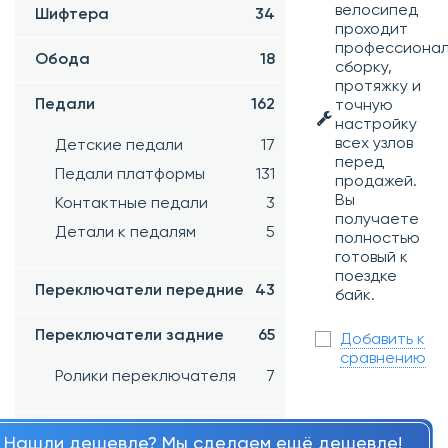
велосипед
Шифтера
34
проходит
профессиона
Обода
18
сборку,
протяжку и
Педали
162
точную
настройку
всех узлов
Детские педали
17
перед
Педали платформы
131
продажей.
Вы
Контактные педали
3
получаете
Детали к педалям
5
полностью
готовый к
поездке
Переключатели передние
43
байк.
Переключатели задние
65
Добавить к
сравнению
Ролики переключателя
7
Петухи
191
Нашли дешевле? Мы сделаем ещё дешевле!