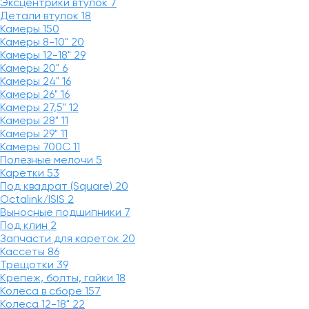
Эксцентрики втулок
7
Детали втулок
18
Камеры
150
Камеры 8-10"
20
Камеры 12-18"
29
Камеры 20"
6
Камеры 24"
16
Камеры 26"
16
Камеры 27,5"
12
Камеры 28"
11
Камеры 29"
11
Камеры 700C
11
Полезные мелочи
5
Каретки
53
Под квадрат (Square)
20
Octalink/ISIS
2
Выносные подшипники
7
Под клин
2
Запчасти для кареток
20
Кассеты
86
Трещотки
39
Крепеж, болты, гайки
18
Колеса в сборе
157
Колеса 12-18"
22