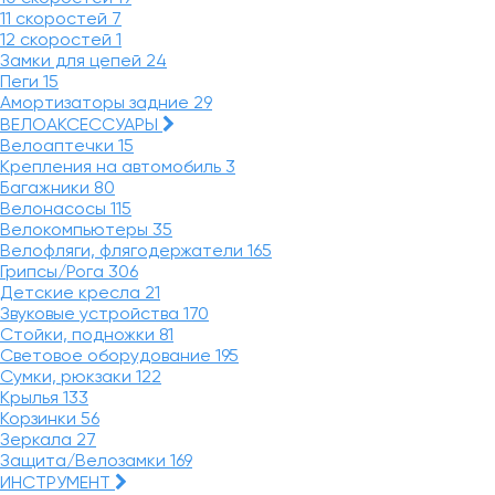
11 скоростей
7
12 скоростей
1
Замки для цепей
24
Пеги
15
Амортизаторы задние
29
ВЕЛОАКСЕССУАРЫ
Велоаптечки
15
Крепления на автомобиль
3
Багажники
80
Велонасосы
115
Велокомпьютеры
35
Велофляги, флягодержатели
165
Грипсы/Рога
306
Детские кресла
21
Звуковые устройства
170
Стойки, подножки
81
Световое оборудование
195
Сумки, рюкзаки
122
Крылья
133
Корзинки
56
Зеркала
27
Защита/Велозамки
169
ИНСТРУМЕНТ