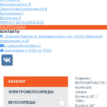
Велоперчатки
19
Защита велосипедиста
8
Велоформа
1
Велоочки
3
РЕМОНТ ВЕЛОСИПЕДОВ
РАСПРОДАЖА
КОНТАКТЫ
г. Нижний Новгород, Канавинский р-он, ул.Октябрьской
революции д.60
g-velonn@yandex.ru
Ежедневно с 9:00 до 19:00
Главная
КАТАЛОГ
ВЕЛОЗАПЧАСТИ
Колеса в
ЭЛЕКТРОВЕЛОСИПЕДЫ
сборе
Колеса 26"
TRIX
ВЕЛОСИПЕДЫ
Колесо 26"