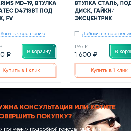
RIMS MD-19, ВТУЛКА
ВТУЛКА СТАЛЬ, ПО
ATEC D471SBT ПОД
ДИСК, ГАЙКИ/
, FV
ЭКСЦЕНТРИК
бавить к сравнению
Добавить к сравнени
₽
1 997 ₽
В корзину
В корз
20 ₽
1 600 ₽
Купить в 1 клик
Купить в 1 клик
УЖНА КОНСУЛЬТАЦИЯ
ИЛИ ХОТИТЕ
ОВЕРШИТЬ ПОКУПКУ?
я получения подробной консультации или