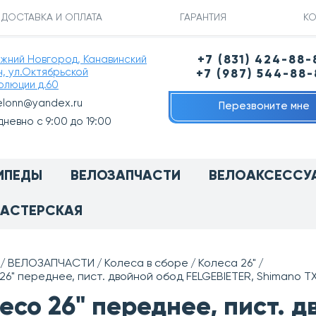
ДОСТАВКА И ОПЛАТА
ГАРАНТИЯ
КО
ижний Новгород, Канавинский
+7 (831) 424-88-
н, ул.Октябрьской
+7 (987) 544-88
олюции д.60
elonn@yandex.ru
Перезвоните мне
невно с 9:00 до 19:00
ИПЕДЫ
ВЕЛОЗАПЧАСТИ
ВЕЛОАКСЕССУ
АСТЕРСКАЯ
ВЕЛОЗАПЧАСТИ
Колеса в сборе
Колеса 26"
26" переднее, пист. двойной обод FELGEBIETER, Shimano T
есо 26" переднее, пист. 