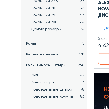
Покрышки 27,5"
56
ALEX
Покрышки 28"
26
NOV
ДИСК
Покрышки 29"
53
Покрышки 700C
64
До
Другие размеры
24
5 435 
Рамы
5
4 6
Рулевые колонки
101
Рули, выносы, штыри
298
Рули
42
Выносы руля
93
Н
Подседельные штыри
78
С
Подседельные хомуты
83
Дл