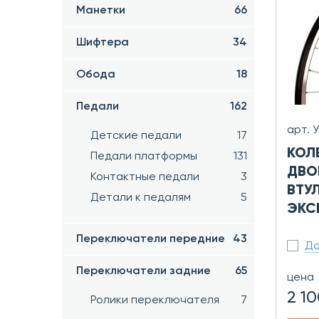
Манетки
66
Шифтера
34
Обода
18
Педали
162
арт. 
Детские педали
17
КОЛЕ
Педали платформы
131
ДВО
Контактные педали
3
ВТУ
Детали к педалям
5
ЭКС
Переключатели передние
43
До
Переключатели задние
65
цена
2 10
Ролики переключателя
7