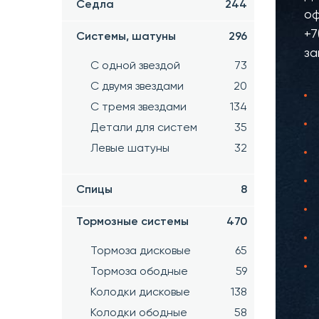
Седла
244
оф
+7
Системы, шатуны
296
за
С одной звездой
73
С двумя звездами
20
С тремя звездами
134
Детали для систем
35
Левые шатуны
32
Спицы
8
Тормозные системы
470
Тормоза дисковые
65
Тормоза ободные
59
Колодки дисковые
138
Колодки ободные
58