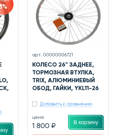
кидка
3%
арт. 00000006721
Е
КОЛЕСО 26" ЗАДНЕЕ,
ТОРМОЗНАЯ ВТУЛКА,
LO,
TRIX, АЛЮМИНИЕВЫЙ
СК,
ОБОД, ГАЙКИ, YKL11-26
Добавить к сравнению
ю
цена
В корзину
1 800 ₽
ину