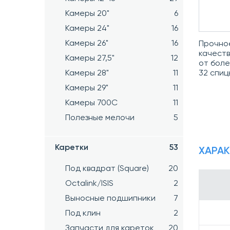
Камеры 20"
6
Камеры 24"
16
Камеры 26"
16
Прочно
качеств
Камеры 27,5"
12
от боле
32 спиц
Камеры 28"
11
Камеры 29"
11
Камеры 700C
11
Полезные мелочи
5
Каретки
53
ХАРА
Под квадрат (Square)
20
Octalink/ISIS
2
Выносные подшипники
7
Под клин
2
Запчасти для кареток
20