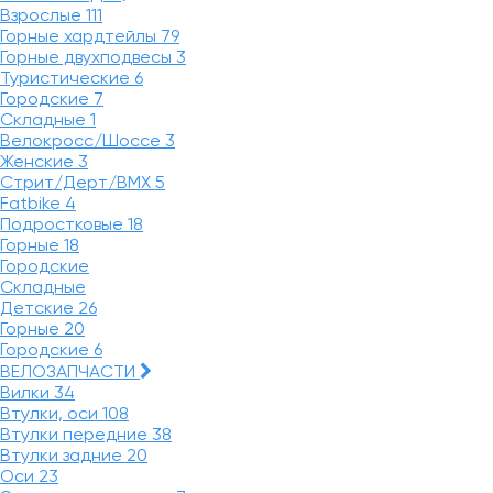
Взрослые
111
Горные хардтейлы
79
Горные двухподвесы
3
Туристические
6
Городские
7
Складные
1
Велокросс/Шоссе
3
Женские
3
Стрит/Дерт/BMX
5
Fatbike
4
Подростковые
18
Горные
18
Городские
Складные
Детские
26
Горные
20
Городские
6
ВЕЛОЗАПЧАСТИ
Вилки
34
Втулки, оси
108
Втулки передние
38
Втулки задние
20
Оси
23