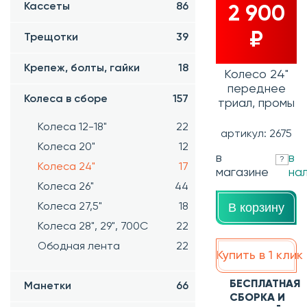
Кассеты
86
2 900
₽
Трещотки
39
Крепеж, болты, гайки
18
Колесо 24"
переднее
Колеса в сборе
157
триал, промы
Колеса 12-18"
22
артикул: 2675
Колеса 20"
12
в
в
?
Колеса 24"
17
магазине
на
Колеса 26"
44
В корзину
Колеса 27,5"
18
Колеса 28", 29", 700С
22
Ободная лента
22
Купить в 1 клик
БЕСПЛАТНАЯ
Манетки
66
СБОРКА И