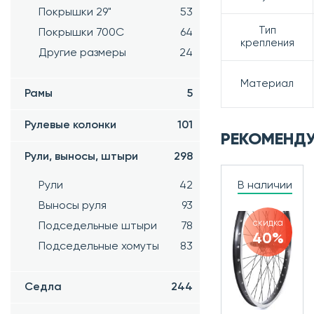
Покрышки 29"
53
Тип
Покрышки 700C
64
крепления
Другие размеры
24
Материал
Рамы
5
Рулевые колонки
101
РЕКОМЕНД
Рули, выносы, штыри
298
Рули
42
В наличии
Выносы руля
93
скидка
Подседельные штыри
78
40%
Подседельные хомуты
83
Седла
244