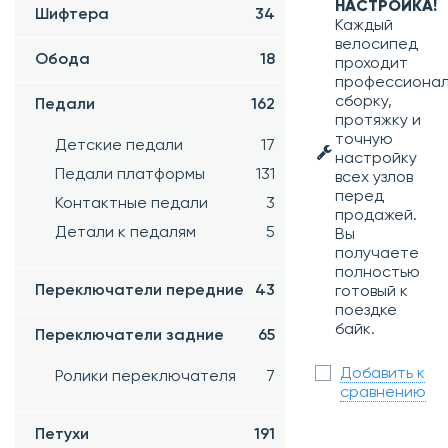
НАСТРОЙКА!
Шифтера
34
Каждый
велосипед
Обода
18
проходит
профессиона
сборку,
Педали
162
протяжку и
точную
Детские педали
17
настройку
Педали платформы
131
всех узлов
перед
Контактные педали
3
продажей.
Детали к педалям
5
Вы
получаете
полностью
Переключатели передние
43
готовый к
поездке
байк.
Переключатели задние
65
Добавить к
Ролики переключателя
7
сравнению
Петухи
191