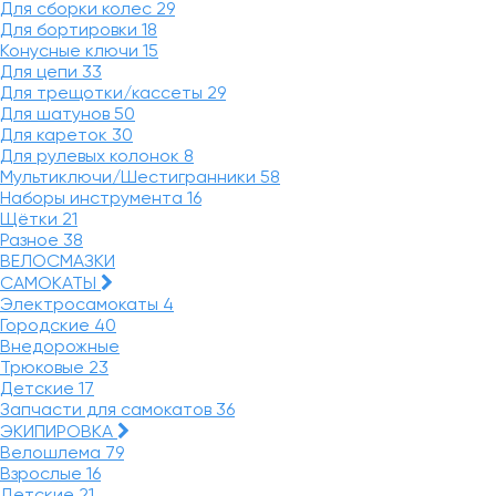
Для сборки колес
29
Для бортировки
18
Конусные ключи
15
Для цепи
33
Для трещотки/кассеты
29
Для шатунов
50
Для кареток
30
Для рулевых колонок
8
Мультиключи/Шестигранники
58
Наборы инструмента
16
Щётки
21
Разное
38
ВЕЛОСМАЗКИ
САМОКАТЫ
Электросамокаты
4
Городские
40
Внедорожные
Трюковые
23
Детские
17
Запчасти для самокатов
36
ЭКИПИРОВКА
Велошлема
79
Взрослые
16
Детские
21