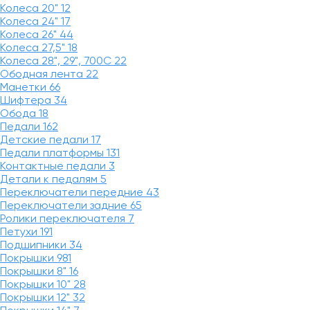
Колеса 20"
12
Колеса 24"
17
Колеса 26"
44
Колеса 27,5"
18
Колеса 28", 29", 700С
22
Ободная лента
22
Манетки
66
Шифтера
34
Обода
18
Педали
162
Детские педали
17
Педали платформы
131
Контактные педали
3
Детали к педалям
5
Переключатели передние
43
Переключатели задние
65
Ролики переключателя
7
Петухи
191
Подшипники
34
Покрышки
981
Покрышки 8"
16
Покрышки 10"
28
Покрышки 12"
32