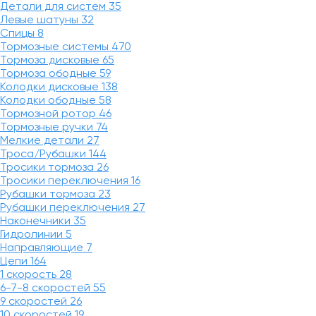
Детали для систем
35
Левые шатуны
32
Спицы
8
Тормозные системы
470
Тормоза дисковые
65
Тормоза ободные
59
Колодки дисковые
138
Колодки ободные
58
Тормозной ротор
46
Тормозные ручки
74
Мелкие детали
27
Троса/Рубашки
144
Тросики тормоза
26
Тросики переключения
16
Рубашки тормоза
23
Рубашки переключения
27
Наконечники
35
Гидролинии
5
Направляющие
7
Цепи
164
1 скорость
28
6-7-8 скоростей
55
9 скоростей
26
10 скоростей
19