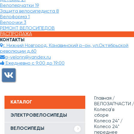
Велоперчатки
19
Защита велосипедиста
8
Велоформа
1
Велоочки
3
РЕМОНТ ВЕЛОСИПЕДОВ
РАСПРОДАЖА
КОНТАКТЫ
г. Нижний Новгород, Канавинский р-он, ул.Октябрьской
революции д.60
g-velonn@yandex.ru
Ежедневно с 9:00 до 19:00
Главная
КАТАЛОГ
ВЕЛОЗАПЧАСТИ
Колеса в
ЭЛЕКТРОВЕЛОСИПЕДЫ
сборе
Колеса 24"
Колесо 24"
ВЕЛОСИПЕДЫ
переднее