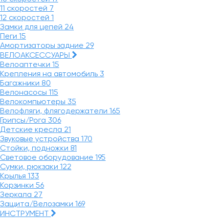
11 скоростей
7
12 скоростей
1
Замки для цепей
24
Пеги
15
Амортизаторы задние
29
ВЕЛОАКСЕССУАРЫ
Велоаптечки
15
Крепления на автомобиль
3
Багажники
80
Велонасосы
115
Велокомпьютеры
35
Велофляги, флягодержатели
165
Грипсы/Рога
306
Детские кресла
21
Звуковые устройства
170
Стойки, подножки
81
Световое оборудование
195
Сумки, рюкзаки
122
Крылья
133
Корзинки
56
Зеркала
27
Защита/Велозамки
169
ИНСТРУМЕНТ