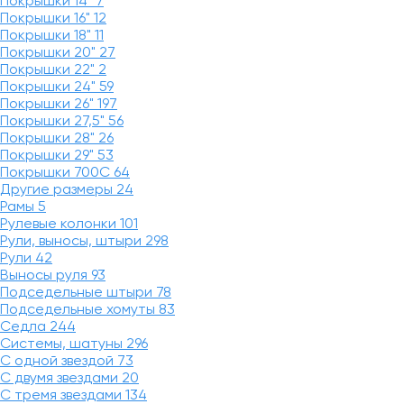
Покрышки 14"
7
Покрышки 16"
12
Покрышки 18"
11
Покрышки 20"
27
Покрышки 22"
2
Покрышки 24"
59
Покрышки 26"
197
Покрышки 27,5"
56
Покрышки 28"
26
Покрышки 29"
53
Покрышки 700C
64
Другие размеры
24
Рамы
5
Рулевые колонки
101
Рули, выносы, штыри
298
Рули
42
Выносы руля
93
Подседельные штыри
78
Подседельные хомуты
83
Седла
244
Системы, шатуны
296
С одной звездой
73
С двумя звездами
20
С тремя звездами
134