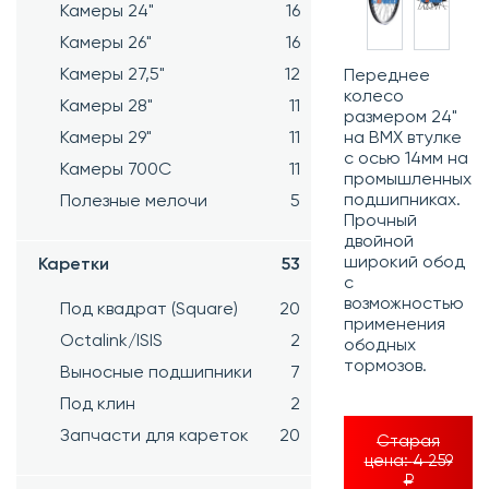
Камеры 24"
16
Камеры 26"
16
Камеры 27,5"
12
Переднее
колесо
Камеры 28"
11
размером 24"
Камеры 29"
11
на BMX втулке
с осью 14мм на
Камеры 700C
11
промышленных
подшипниках.
Полезные мелочи
5
Прочный
двойной
широкий обод
Каретки
53
с
возможностью
Под квадрат (Square)
20
применения
Octalink/ISIS
2
ободных
тормозов.
Выносные подшипники
7
Под клин
2
Запчасти для кареток
20
Старая
цена:
4 259
₽