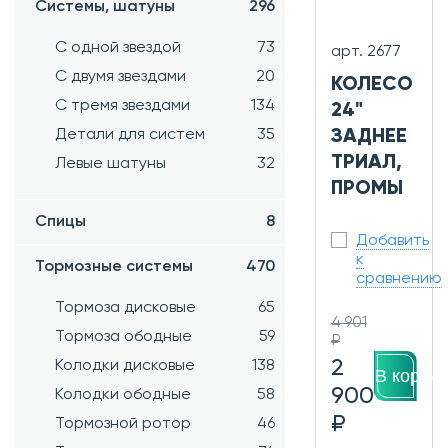
Системы, шатуны
296
С одной звездой
73
арт. 2677
С двумя звездами
20
КОЛЕСО
С тремя звездами
134
24"
Детали для систем
35
ЗАДНЕЕ
ТРИАЛ,
Левые шатуны
32
ПРОМЫ
Спицы
8
Добавить
к
Тормозные системы
470
сравнению
Тормоза дисковые
65
4 901
Тормоза ободные
59
₽
2
Колодки дисковые
138
В корзин
900
Колодки ободные
58
₽
Тормозной ротор
46