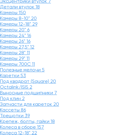
Эксцентрики втулок
7
Детали втулок
18
Камеры
150
Камеры 8-10"
20
Камеры 12-18"
29
Камеры 20"
6
Камеры 24"
16
Камеры 26"
16
Камеры 27,5"
12
Камеры 28"
11
Камеры 29"
11
Камеры 700C
11
Полезные мелочи
5
Каретки
53
Под квадрат (Square)
20
Octalink/ISIS
2
Выносные подшипники
7
Под клин
2
Запчасти для кареток
20
Кассеты
86
Трещотки
39
Крепеж, болты, гайки
18
Колеса в сборе
157
Колеса 12-18"
22