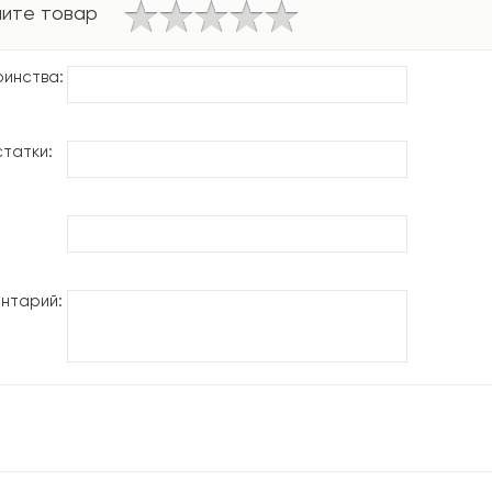
ите товар
инства:
татки:
нтарий: