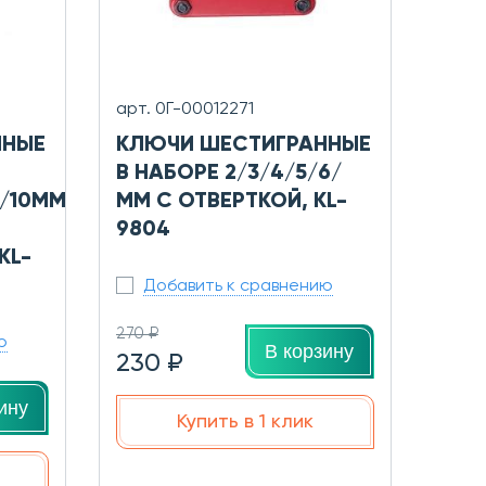
арт. 0Г-00012271
ННЫЕ
КЛЮЧИ ШЕСТИГРАННЫЕ
В НАБОРЕ 2/3/4/5/6/
8/10ММ
ММ С ОТВЕРТКОЙ, KL-
9804
KL-
Добавить к сравнению
270 ₽
ю
В корзину
230 ₽
ину
Купить в 1 клик