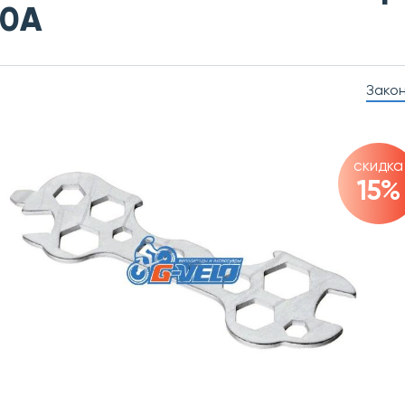
00А
Зако
скидка
15%