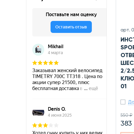
арт. 
ИНС
SPOR
ОТВ
ШЕС
2/2.
КЛЮ
01
До
550 ₽
383