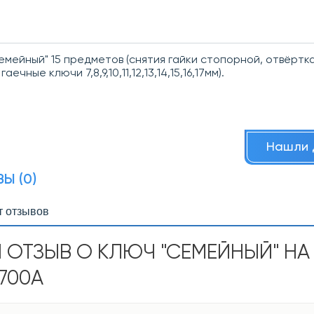
емейный" 15 предметов (снятия гайки стопорной, отвёртк
гаечные ключи 7,8,9,10,11,12,13,14,15,16,17мм).
Нашли 
Ы (0)
т отзывов
 ОТЗЫВ О КЛЮЧ "СЕМЕЙНЫЙ" НА 1
9700А