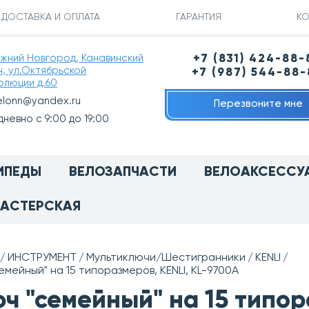
ДОСТАВКА И ОПЛАТА
ГАРАНТИЯ
КО
ижний Новгород, Канавинский
+7 (831) 424-88-
н, ул.Октябрьской
+7 (987) 544-88
олюции д.60
elonn@yandex.ru
Перезвоните мне
невно с 9:00 до 19:00
ИПЕДЫ
ВЕЛОЗАПЧАСТИ
ВЕЛОАКСЕССУ
АСТЕРСКАЯ
ИНСТРУМЕНТ
Мультиключи/Шестигранники
KENLI
емейный" на 15 типоразмеров, KENLI, KL-9700А
ч "семейный" на 15 типор