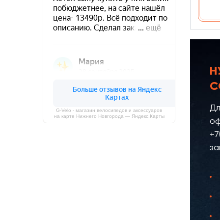
Н
С
Дл
G-Velo - магазин велосипедов и аксессуаров
на карте Нижнего Новгорода — Яндекс.Карты
оф
+7
за