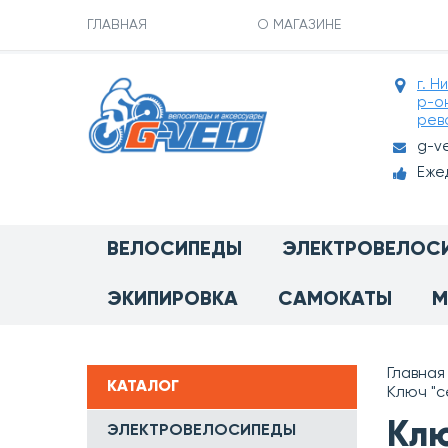
ГЛАВНАЯ
О МАГАЗИНЕ
г. Н
р-о
рев
g-v
Ежед
ВЕЛОСИПЕДЫ
ЭЛЕКТРОВЕЛОС
ЭКИПИРОВКА
САМОКАТЫ
М
Главная
КАТАЛОГ
Ключ "с
Клю
ЭЛЕКТРОВЕЛОСИПЕДЫ