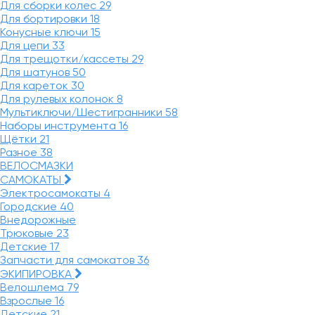
Для сборки колес
29
Для бортировки
18
Конусные ключи
15
Для цепи
33
Для трещотки/кассеты
29
Для шатунов
50
Для кареток
30
Для рулевых колонок
8
Мультиключи/Шестигранники
58
Наборы инструмента
16
Щётки
21
Разное
38
ВЕЛОСМАЗКИ
САМОКАТЫ
Электросамокаты
4
Городские
40
Внедорожные
Трюковые
23
Детские
17
Запчасти для самокатов
36
ЭКИПИРОВКА
Велошлема
79
Взрослые
16
Детские
21