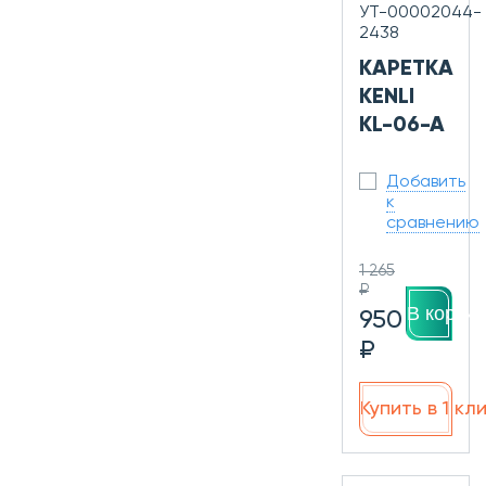
УТ-00002044-
2438
КАРЕТКА
KENLI
KL-06-A
Добавить
к
сравнению
1 265
₽
В корзин
950
₽
Купить в 1 кл