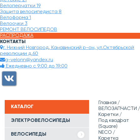
Велоперчатки
19
Защита велосипедиста
8
Велоформа
1
Велоочки
3
РЕМОНТ ВЕЛОСИПЕДОВ
РАСПРОДАЖА
КОНТАКТЫ
г. Нижний Новгород, Канавинский р-он, ул.Октябрьской
революции д.60
g-velonn@yandex.ru
Ежедневно с 9:00 до 19:00
Главная
КАТАЛОГ
ВЕЛОЗАПЧАСТИ
Каретки
ЭЛЕКТРОВЕЛОСИПЕДЫ
Под квадрат
(Square)
NECO
ВЕЛОСИПЕДЫ
Каретка