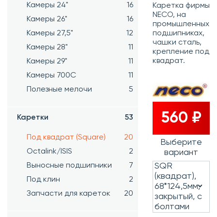
Камеры 24"
16
Каретка фирмы
NECO, на
Камеры 26"
16
промышленных
Камеры 27,5"
12
подшипниках,
чашки сталь,
Камеры 28"
11
крепление под
квадрат.
Камеры 29"
11
Камеры 700C
11
Полезные мелочи
5
560 ₽
Каретки
53
Под квадрат (Square)
20
Выберите
Octalink/ISIS
2
вариант
Выносные подшипники
7
SQR
(квадрат),
Под клин
2
68*124,5мм,
Запчасти для кареток
20
закрытый, с
болтами