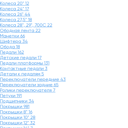
Колеса 20"
12
Колеса 24"
17
Колеса 26"
44
Колеса 27,5"
18
Колеса 28", 29", 700С
22
Ободная лента
22
Манетки
66
Шифтера
34
Обода
18
Педали
162
Детские педали
17
Педали платформы
131
Контактные педали
3
Детали к педалям
5
Переключатели передние
43
Переключатели задние
65
Ролики переключателя
7
Петухи
191
Подшипники
34
Покрышки
981
Покрышки 8"
16
Покрышки 10"
28
Покрышки 12"
32