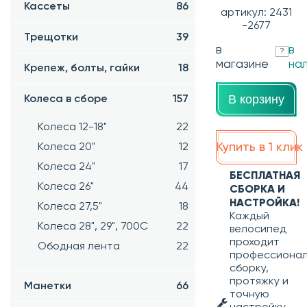
Кассеты
86
артикул: 2431
-2677
Трещотки
39
в
в
?
магазине
на
Крепеж, болты, гайки
18
В корзину
Колеса в сборе
157
Колеса 12-18"
22
Купить в 1 клик
Колеса 20"
12
Колеса 24"
17
БЕСПЛАТНАЯ
Колеса 26"
44
СБОРКА И
НАСТРОЙКА!
Колеса 27,5"
18
Каждый
Колеса 28", 29", 700С
22
велосипед
проходит
Ободная лента
22
профессиона
сборку,
протяжку и
Манетки
66
точную