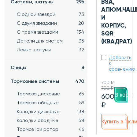
BSA,
Системы, шатуны
296
АЛЮМ.ЧАШ
С одной звездой
73
И
С двумя звездами
20
КОРПУС,
С тремя звездами
134
SQR
Детали для систем
35
(КВАДРАТ)
Левые шатуны
32
Добавить
к
Спицы
8
сравнению
Тормозные системы
470
700 ₽
700 ₽
Тормоза дисковые
65
В корзин
600
Тормоза ободные
59
₽
Колодки дисковые
138
Колодки ободные
58
Купить в 1 кл
Тормозной ротор
46