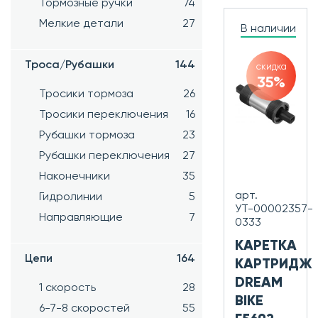
Тормозные ручки
74
Мелкие детали
27
В наличии
Троса/Рубашки
144
скидка
35%
Тросики тормоза
26
Тросики переключения
16
Рубашки тормоза
23
Рубашки переключения
27
Наконечники
35
арт.
Гидролинии
5
УТ-00002357-
Направляющие
7
0333
КАРЕТКА
Цепи
164
КАРТРИДЖ
DREAM
1 скорость
28
BIKE
6-7-8 скоростей
55