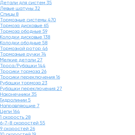
Детали для систем
35
Левые шатуны
32
Спицы
8
Тормозные системы
470
Тормоза дисковые
65
Тормоза ободные
59
Колодки дисковые
138
Колодки ободные
58
Тормозной ротор
46
Тормозные ручки
74
Мелкие детали
27
Троса/Рубашки
144
Тросики тормоза
26
Тросики переключения
16
Рубашки тормоза
23
Рубашки переключения
27
Наконечники
35
Гидролинии
5
Направляющие
7
Цепи
164
1 скорость
28
6-7-8 скоростей
55
9 скоростей
26
10 скоростей
19