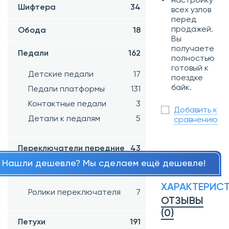
настройку
Шифтера
34
всех узлов
перед
продажей.
Обода
18
Вы
получаете
Педали
162
полностью
готовый к
Детские педали
17
поездке
байк.
Педали платформы
131
Контактные педали
3
Добавить к
Детали к педалям
5
сравнению
Переключатели передние
43
Нашли дешевле? Мы сделаем ещё дешевле!
Переключатели задние
65
ХАРАКТЕРИС
Ролики переключателя
7
ОТЗЫВЫ
(0)
Петухи
191