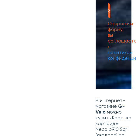
Отправляя
форму,
вы
соглашает
с
политикой
конфиденци
В интернет-
магазине
G-
Velo
можно
купить Каретка
картридж
Neco b910 Sqr
(квадрат) по