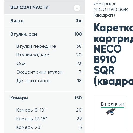
картридж
ВЕЛОЗАПЧАСТИ
NECO B910 SQR
(квадрат)
Вилки
34
Каретк
Втулки, оси
108
картри
Втулки передние
38
NECO
Втулки задние
20
B910
Оси
23
SQR
Эксцентрики втулок
7
(квадра
Детали втулок
18
Камеры
150
В наличии
Камеры 8-10"
20
Камеры 12-18"
29
Камеры 20"
6