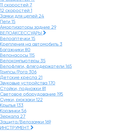
11 скоростей
7
12 скоростей
1
Замки для цепей
24
Пеги
15
Амортизаторы задние
29
ВЕЛОАКСЕССУАРЫ
Велоаптечки
15
Крепления на автомобиль
3
Багажники
80
Велонасосы
115
Велокомпьютеры
35
Велофляги, флягодержатели
165
Грипсы/Рога
306
Детские кресла
21
Звуковые устройства
170
Стойки, подножки
81
Световое оборудование
195
Сумки, рюкзаки
122
Крылья
133
Корзинки
56
Зеркала
27
Защита/Велозамки
169
ИНСТРУМЕНТ