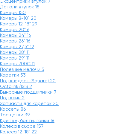
Эксцентрики втулок
7
Детали втулок
18
Камеры
150
Камеры 8-10"
20
Камеры 12-18"
29
Камеры 20"
6
Камеры 24"
16
Камеры 26"
16
Камеры 27,5"
12
Камеры 28"
11
Камеры 29"
11
Камеры 700C
11
Полезные мелочи
5
Каретки
53
Под квадрат (Square)
20
Octalink/ISIS
2
Выносные подшипники
7
Под клин
2
Запчасти для кареток
20
Кассеты
86
Трещотки
39
Крепеж, болты, гайки
18
Колеса в сборе
157
Колеса 12-18"
22