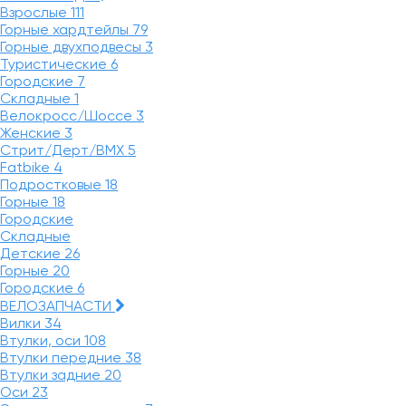
Взрослые
111
Горные хардтейлы
79
Горные двухподвесы
3
Туристические
6
Городские
7
Складные
1
Велокросс/Шоссе
3
Женские
3
Стрит/Дерт/BMX
5
Fatbike
4
Подростковые
18
Горные
18
Городские
Складные
Детские
26
Горные
20
Городские
6
ВЕЛОЗАПЧАСТИ
Вилки
34
Втулки, оси
108
Втулки передние
38
Втулки задние
20
Оси
23