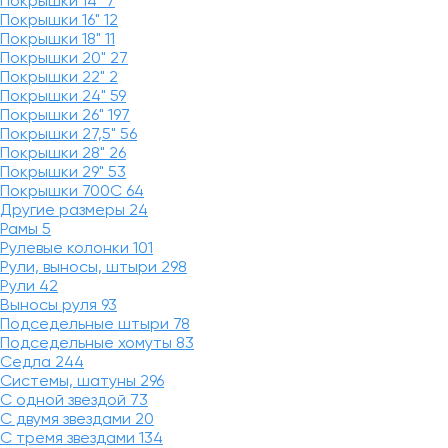
Покрышки 14"
7
Покрышки 16"
12
Покрышки 18"
11
Покрышки 20"
27
Покрышки 22"
2
Покрышки 24"
59
Покрышки 26"
197
Покрышки 27,5"
56
Покрышки 28"
26
Покрышки 29"
53
Покрышки 700C
64
Другие размеры
24
Рамы
5
Рулевые колонки
101
Рули, выносы, штыри
298
Рули
42
Выносы руля
93
Подседельные штыри
78
Подседельные хомуты
83
Седла
244
Системы, шатуны
296
С одной звездой
73
С двумя звездами
20
С тремя звездами
134