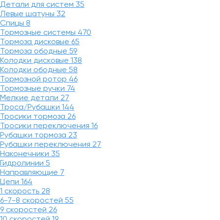
Детали для систем
35
Левые шатуны
32
Спицы
8
Тормозные системы
470
Тормоза дисковые
65
Тормоза ободные
59
Колодки дисковые
138
Колодки ободные
58
Тормозной ротор
46
Тормозные ручки
74
Мелкие детали
27
Троса/Рубашки
144
Тросики тормоза
26
Тросики переключения
16
Рубашки тормоза
23
Рубашки переключения
27
Наконечники
35
Гидролинии
5
Направляющие
7
Цепи
164
1 скорость
28
6-7-8 скоростей
55
9 скоростей
26
10 скоростей
19