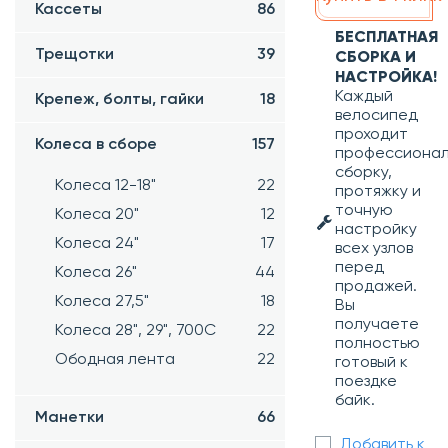
Кассеты
86
БЕСПЛАТНАЯ
Трещотки
39
СБОРКА И
НАСТРОЙКА!
Каждый
Крепеж, болты, гайки
18
велосипед
проходит
Колеса в сборе
157
профессиона
сборку,
Колеса 12-18"
22
протяжку и
точную
Колеса 20"
12
настройку
Колеса 24"
17
всех узлов
перед
Колеса 26"
44
продажей.
Колеса 27,5"
18
Вы
получаете
Колеса 28", 29", 700С
22
полностью
Ободная лента
22
готовый к
поездке
байк.
Манетки
66
Добавить к