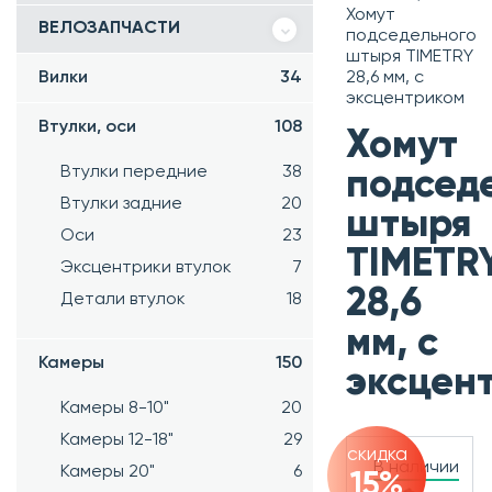
Хомут
ВЕЛОЗАПЧАСТИ
подседельного
штыря TIMETRY
Вилки
34
28,6 мм, с
эксцентриком
Втулки, оси
108
Хомут
Втулки передние
38
подсед
Втулки задние
20
штыря
Оси
23
TIMETR
Эксцентрики втулок
7
28,6
Детали втулок
18
мм, с
Камеры
150
эксцен
Камеры 8-10"
20
Камеры 12-18"
29
скидка
В наличии
Камеры 20"
6
15%