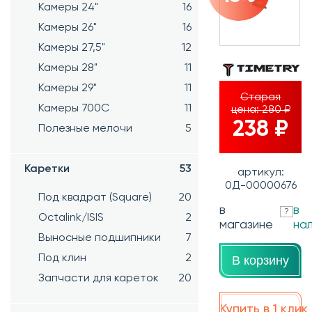
Камеры 24"
16
Камеры 26"
16
Камеры 27,5"
12
Камеры 28"
11
Камеры 29"
11
Старая
Камеры 700C
11
цена:
280 ₽
238 ₽
Полезные мелочи
5
Каретки
53
артикул:
0Д-00000676
Под квадрат (Square)
20
в
в
?
Octalink/ISIS
2
магазине
на
Выносные подшипники
7
Под клин
2
В корзину
Запчасти для кареток
20
Купить в 1 клик