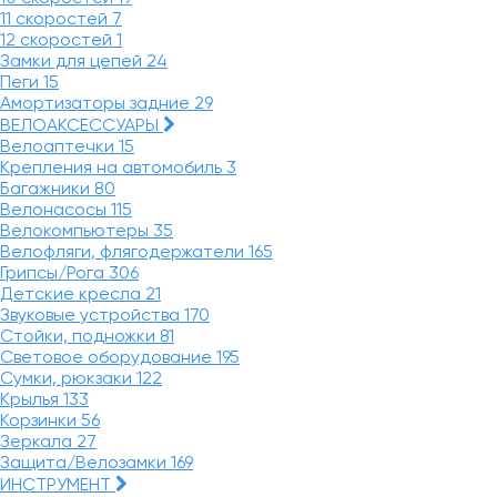
11 скоростей
7
12 скоростей
1
Замки для цепей
24
Пеги
15
Амортизаторы задние
29
ВЕЛОАКСЕССУАРЫ
Велоаптечки
15
Крепления на автомобиль
3
Багажники
80
Велонасосы
115
Велокомпьютеры
35
Велофляги, флягодержатели
165
Грипсы/Рога
306
Детские кресла
21
Звуковые устройства
170
Стойки, подножки
81
Световое оборудование
195
Сумки, рюкзаки
122
Крылья
133
Корзинки
56
Зеркала
27
Защита/Велозамки
169
ИНСТРУМЕНТ