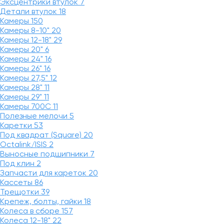
Эксцентрики втулок
7
Детали втулок
18
Камеры
150
Камеры 8-10"
20
Камеры 12-18"
29
Камеры 20"
6
Камеры 24"
16
Камеры 26"
16
Камеры 27,5"
12
Камеры 28"
11
Камеры 29"
11
Камеры 700C
11
Полезные мелочи
5
Каретки
53
Под квадрат (Square)
20
Octalink/ISIS
2
Выносные подшипники
7
Под клин
2
Запчасти для кареток
20
Кассеты
86
Трещотки
39
Крепеж, болты, гайки
18
Колеса в сборе
157
Колеса 12-18"
22