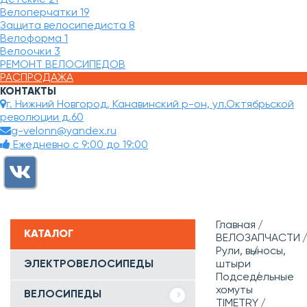
Велоперчатки
19
Защита велосипедиста
8
Велоформа
1
Велоочки
3
РЕМОНТ ВЕЛОСИПЕДОВ
РАСПРОДАЖА
КОНТАКТЫ
г. Нижний Новгород, Канавинский р-он, ул.Октябрьской
революции д.60
g-velonn@yandex.ru
Ежедневно с 9:00 до 19:00
Главная
КАТАЛОГ
ВЕЛОЗАПЧАСТИ
Рули, выносы,
ЭЛЕКТРОВЕЛОСИПЕДЫ
штыри
Подседельные
хомуты
ВЕЛОСИПЕДЫ
TIMETRY