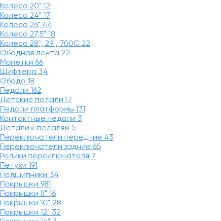
Колеса 20"
12
Колеса 24"
17
Колеса 26"
44
Колеса 27,5"
18
Колеса 28", 29", 700С
22
Ободная лента
22
Манетки
66
Шифтера
34
Обода
18
Педали
162
Детские педали
17
Педали платформы
131
Контактные педали
3
Детали к педалям
5
Переключатели передние
43
Переключатели задние
65
Ролики переключателя
7
Петухи
191
Подшипники
34
Покрышки
981
Покрышки 8"
16
Покрышки 10"
28
Покрышки 12"
32