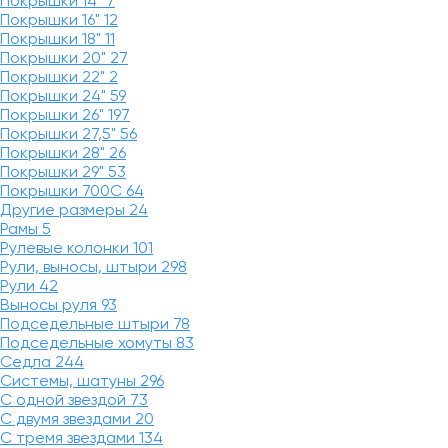
Покрышки 14"
7
Покрышки 16"
12
Покрышки 18"
11
Покрышки 20"
27
Покрышки 22"
2
Покрышки 24"
59
Покрышки 26"
197
Покрышки 27,5"
56
Покрышки 28"
26
Покрышки 29"
53
Покрышки 700C
64
Другие размеры
24
Рамы
5
Рулевые колонки
101
Рули, выносы, штыри
298
Рули
42
Выносы руля
93
Подседельные штыри
78
Подседельные хомуты
83
Седла
244
Системы, шатуны
296
С одной звездой
73
С двумя звездами
20
С тремя звездами
134