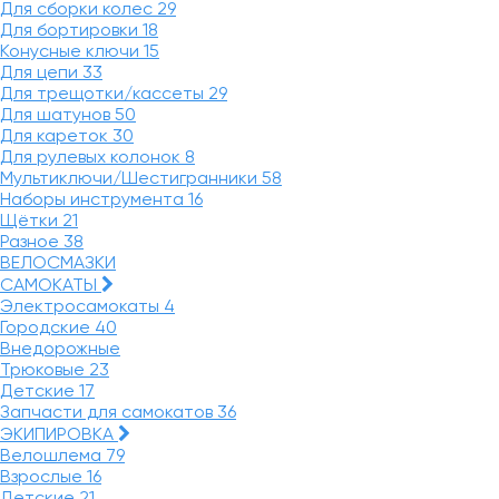
Для сборки колес
29
Для бортировки
18
Конусные ключи
15
Для цепи
33
Для трещотки/кассеты
29
Для шатунов
50
Для кареток
30
Для рулевых колонок
8
Мультиключи/Шестигранники
58
Наборы инструмента
16
Щётки
21
Разное
38
ВЕЛОСМАЗКИ
САМОКАТЫ
Электросамокаты
4
Городские
40
Внедорожные
Трюковые
23
Детские
17
Запчасти для самокатов
36
ЭКИПИРОВКА
Велошлема
79
Взрослые
16
Детские
21