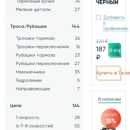
Тормозные ручки
74
ЧЕРНЫЙ
Мелкие детали
27
Добавить
к
Троса/Рубашки
144
сравнению
Тросики тормоза
26
220 ₽
Тросики переключения
16
187
В корзин
Рубашки тормоза
23
₽
Рубашки переключения
27
Наконечники
35
Купить в 1 кл
Гидролинии
5
Направляющие
7
В наличии
Цепи
164
скидка
1 скорость
28
15%
6-7-8 скоростей
55