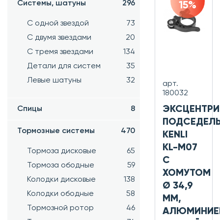
Системы, шатуны
296
15%
С одной звездой
73
С двумя звездами
20
С тремя звездами
134
Детали для систем
35
Левые шатуны
32
арт.
180032
ЭКСЦЕНТРИ
Спицы
8
ПОДСЕДЕЛ
Тормозные системы
470
KENLI
KL-M07
Тормоза дисковые
65
С
Тормоза ободные
59
ХОМУТОМ
Колодки дисковые
138
Ø 34,9
Колодки ободные
58
ММ,
Тормозной ротор
46
АЛЮМИНИЕ