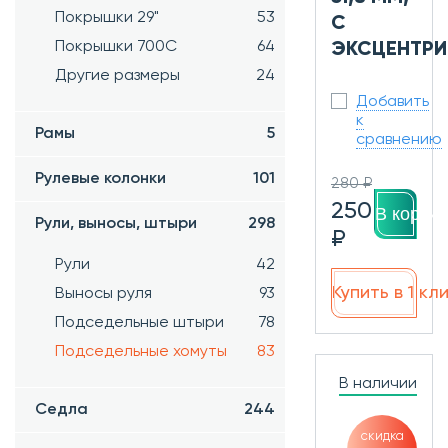
Покрышки 29"
53
С
Покрышки 700C
64
ЭКСЦЕНТР
Другие размеры
24
Добавить
к
Рамы
5
сравнению
Рулевые колонки
101
280 ₽
250
В корзин
Рули, выносы, штыри
298
₽
Рули
42
Купить в 1 кл
Выносы руля
93
Подседельные штыри
78
Подседельные хомуты
83
В наличии
Седла
244
скидка