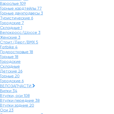
Взрослые
109
Горные хардтейлы
77
Горные двухподвесы
3
Туристические
6
Городские
7
Складные
1
Велокросс/Шоссе
3
Женские
3
Стрит/Дерт/BMX
5
Fatbike
4
Подростковые
18
Горные
18
Городские
Складные
Детские
26
Горные
20
Городские
6
ВЕЛОЗАПЧАСТИ
Вилки
34
Втулки, оси
108
Втулки передние
38
Втулки задние
20
Оси
23