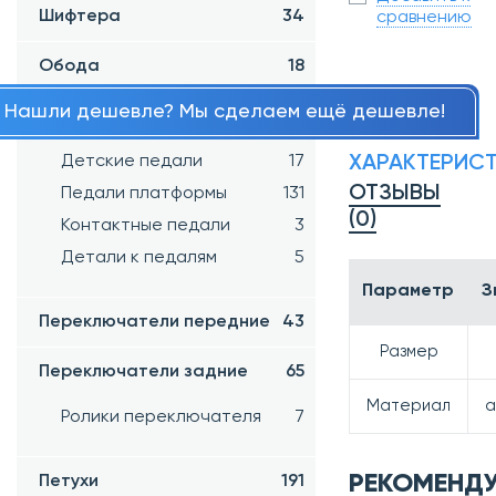
Шифтера
34
сравнению
Обода
18
Нашли дешевле? Мы сделаем ещё дешевле!
Педали
162
ХАРАКТЕРИС
Детские педали
17
ОТЗЫВЫ
Педали платформы
131
(0)
Контактные педали
3
Детали к педалям
5
Параметр
З
Переключатели передние
43
Размер
Переключатели задние
65
Материал
а
Ролики переключателя
7
РЕКОМЕНД
Петухи
191